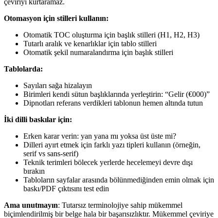
çeviriyi kurtaramaz.
Otomasyon için stilleri kullanın:
Otomatik TOC oluşturma için başlık stilleri (H1, H2, H3)
Tutarlı aralık ve kenarlıklar için tablo stilleri
Otomatik şekil numaralandırma için başlık stilleri
Tablolarda:
Sayıları sağa hizalayın
Birimleri kendi sütun başlıklarında yerleştirin: “Gelir (€000)”
Dipnotları referans verdikleri tablonun hemen altında tutun
İki dilli baskılar için:
Erken karar verin: yan yana mı yoksa üst üste mi?
Dilleri ayırt etmek için farklı yazı tipleri kullanın (örneğin,
serif vs sans-serif)
Teknik terimleri bölecek yerlerde hecelemeyi devre dışı
bırakın
Tabloların sayfalar arasında bölünmediğinden emin olmak için
baskı/PDF çıktısını test edin
Ama unutmayın
: Tutarsız terminolojiye sahip mükemmel
biçimlendirilmiş bir belge hala bir başarısızlıktır. Mükemmel çeviriye