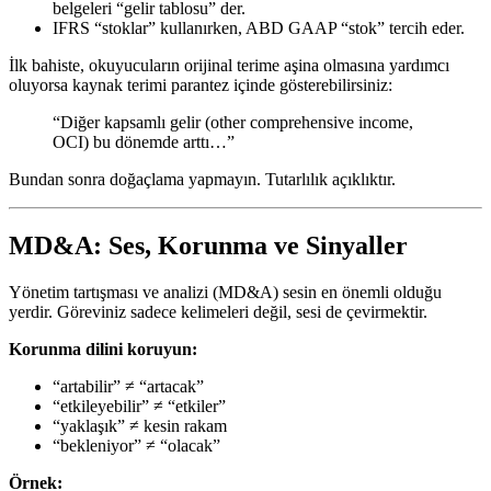
belgeleri “gelir tablosu” der.
IFRS “stoklar” kullanırken, ABD GAAP “stok” tercih eder.
İlk bahiste, okuyucuların orijinal terime aşina olmasına yardımcı
oluyorsa kaynak terimi parantez içinde gösterebilirsiniz:
“Diğer kapsamlı gelir (other comprehensive income,
OCI) bu dönemde arttı…”
Bundan sonra doğaçlama yapmayın. Tutarlılık açıklıktır.
MD&A: Ses, Korunma ve Sinyaller
Yönetim tartışması ve analizi (MD&A) sesin en önemli olduğu
yerdir. Göreviniz sadece kelimeleri değil, sesi de çevirmektir.
Korunma dilini koruyun:
“artabilir” ≠ “artacak”
“etkileyebilir” ≠ “etkiler”
“yaklaşık” ≠ kesin rakam
“bekleniyor” ≠ “olacak”
Örnek: