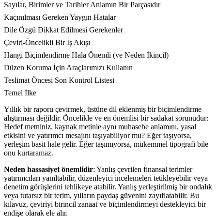
Sayılar, Birimler ve Tarihler Anlamın Bir Parçasıdır
Kaçınılması Gereken Yaygın Hatalar
Dile Özgü Dikkat Edilmesi Gerekenler
Çeviri-Öncelikli Bir İş Akışı
Hangi Biçimlendirme Hala Önemli (ve Neden İkincil)
Düzen Koruma İçin Araçlarımızı Kullanın
Teslimat Öncesi Son Kontrol Listesi
Temel İlke
Yıllık bir raporu çevirmek, üstüne dil eklenmiş bir biçimlendirme
alıştırması değildir. Öncelikle ve en önemlisi bir sadakat sorunudur:
Hedef metniniz, kaynak metinle aynı muhasebe anlamını, yasal
etkisini ve yatırımcı mesajını taşıyabiliyor mu? Eğer taşıyorsa,
yerleşim basit hale gelir. Eğer taşımıyorsa, mükemmel tipografi bile
onu kurtaramaz.
Neden hassasiyet önemlidir
: Yanlış çevrilen finansal terimler
yatırımcıları yanıltabilir, düzenleyici incelemeleri tetikleyebilir veya
denetim görüşlerini tehlikeye atabilir. Yanlış yerleştirilmiş bir ondalık
veya tutarsız bir terim, yılların paydaş güvenini zayıflatabilir. Bu
kılavuz, çeviriyi birincil zanaat ve biçimlendirmeyi destekleyici bir
endişe olarak ele alır.