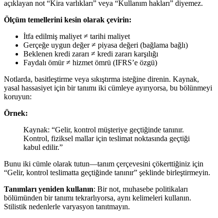
açıklayan not “Kira varlıkları” veya “Kullanım hakları” diyemez.
Ölçüm temellerini kesin olarak çevirin:
İtfa edilmiş maliyet ≠ tarihi maliyet
Gerçeğe uygun değer ≠ piyasa değeri (bağlama bağlı)
Beklenen kredi zararı ≠ kredi zararı karşılığı
Faydalı ömür ≠ hizmet ömrü (IFRS’e özgü)
Notlarda, basitleştirme veya sıkıştırma isteğine direnin. Kaynak,
yasal hassasiyet için bir tanımı iki cümleye ayırıyorsa, bu bölünmeyi
koruyun:
Örnek:
Kaynak: “Gelir, kontrol müşteriye geçtiğinde tanınır.
Kontrol, fiziksel mallar için teslimat noktasında geçtiği
kabul edilir.”
Bunu iki cümle olarak tutun—tanım çerçevesini çökerttiğiniz için
“Gelir, kontrol teslimatta geçtiğinde tanınır” şeklinde birleştirmeyin.
Tanımları yeniden kullanın
: Bir not, muhasebe politikaları
bölümünden bir tanımı tekrarlıyorsa, aynı kelimeleri kullanın.
Stilistik nedenlerle varyasyon tanıtmayın.