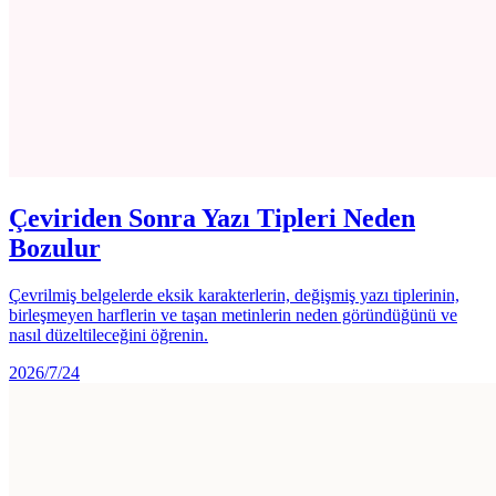
Çeviriden Sonra Yazı Tipleri Neden
Bozulur
Çevrilmiş belgelerde eksik karakterlerin, değişmiş yazı tiplerinin,
birleşmeyen harflerin ve taşan metinlerin neden göründüğünü ve
nasıl düzeltileceğini öğrenin.
2026/7/24