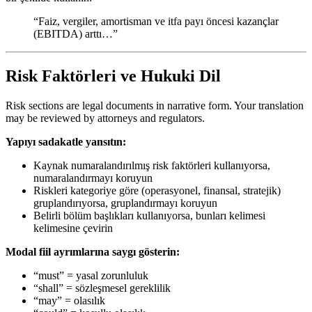
“Faiz, vergiler, amortisman ve itfa payı öncesi kazançlar
(EBITDA) arttı…”
Risk Faktörleri ve Hukuki Dil
Risk sections are legal documents in narrative form. Your translation
may be reviewed by attorneys and regulators.
Yapıyı sadakatle yansıtın:
Kaynak numaralandırılmış risk faktörleri kullanıyorsa,
numaralandırmayı koruyun
Riskleri kategoriye göre (operasyonel, finansal, stratejik)
gruplandırıyorsa, gruplandırmayı koruyun
Belirli bölüm başlıkları kullanıyorsa, bunları kelimesi
kelimesine çevirin
Modal fiil ayrımlarına saygı gösterin:
“must” = yasal zorunluluk
“shall” = sözleşmesel gereklilik
“may” = olasılık