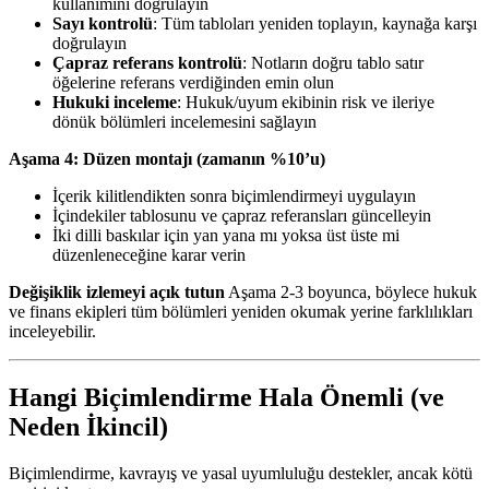
kullanımını doğrulayın
Sayı kontrolü
: Tüm tabloları yeniden toplayın, kaynağa karşı
doğrulayın
Çapraz referans kontrolü
: Notların doğru tablo satır
öğelerine referans verdiğinden emin olun
Hukuki inceleme
: Hukuk/uyum ekibinin risk ve ileriye
dönük bölümleri incelemesini sağlayın
Aşama 4: Düzen montajı (zamanın %10’u)
İçerik kilitlendikten sonra biçimlendirmeyi uygulayın
İçindekiler tablosunu ve çapraz referansları güncelleyin
İki dilli baskılar için yan yana mı yoksa üst üste mi
düzenleneceğine karar verin
Değişiklik izlemeyi açık tutun
Aşama 2-3 boyunca, böylece hukuk
ve finans ekipleri tüm bölümleri yeniden okumak yerine farklılıkları
inceleyebilir.
Hangi Biçimlendirme Hala Önemli (ve
Neden İkincil)
Biçimlendirme, kavrayış ve yasal uyumluluğu destekler, ancak kötü