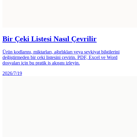
Bir Çeki Listesi Nasıl Çevrilir
Ürün kodlarını, miktarları, ağırlıkları veya sevkiyat bilgilerini
değiştirmeden bir çeki listesini çevirin. PDF, Excel ve Word
dosyaları için bu pratik iş akışını izleyin.
2026/7/19