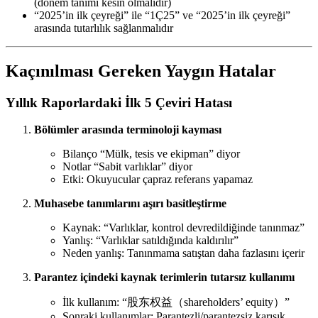
(dönem tanımı kesin olmalıdır)
“2025’in ilk çeyreği” ile “1Ç25” ve “2025’in ilk çeyreği”
arasında tutarlılık sağlanmalıdır
Kaçınılması Gereken Yaygın Hatalar
Yıllık Raporlardaki İlk 5 Çeviri Hatası
Bölümler arasında terminoloji kayması
Bilanço “Mülk, tesis ve ekipman” diyor
Notlar “Sabit varlıklar” diyor
Etki: Okuyucular çapraz referans yapamaz
Muhasebe tanımlarını aşırı basitleştirme
Kaynak: “Varlıklar, kontrol devredildiğinde tanınmaz”
Yanlış: “Varlıklar satıldığında kaldırılır”
Neden yanlış: Tanınmama satıştan daha fazlasını içerir
Parantez içindeki kaynak terimlerin tutarsız kullanımı
İlk kullanım: “股东权益（shareholders’ equity）”
Sonraki kullanımlar: Parantezli/parantezsiz karışık