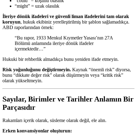
“could” = koşullu olasılık
“might” = uzak olasılık
İleriye dönük ifadeleri ve güvenli liman ifadelerini tam olarak
koruyun
, hukuk ekibiniz yerelleştirilmiş bir şablon sağlamadıkça.
ABD raporlarından örnek:
“Bu rapor, 1933 Menkul Kıymetler Yasası’nın 27A
Bölümü anlamında ileriye dönük ifadeler
içermektedir…”
Hukuki bir rehberlik almadıkça bunu yeniden ifade etmeyin.
Risk yoğunluğunu değiştirmeyin.
Kaynak “önemli risk” diyorsa,
bunu “dikkate değer risk” olarak düşürmeyin veya “kritik risk”
olarak yükseltmeyin.
Sayılar, Birimler ve Tarihler Anlamın Bir
Parçasıdır
Rakamları içerik olarak, süsleme olarak değil, ele alın.
Erken konvansiyonlar oluşturun: