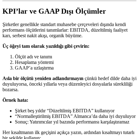
KPI’lar ve GAAP Dışı Ölçümler
Şirketler genellikle standart muhasebe çerçeveleri dışında kendi
performans ölçütlerini tanımlarlar: EBITDA, düzeltilmiş faaliyet
karı, serbest nakit akışı, organik büyüme.
Üç öğeyi tam olarak yazıldığı gibi çevirin:
Ölçüt adı ve tanımı
Hesaplama yöntemi
GAAP’a uzlaştırma
Asla bir ölçütü yeniden adlandırmayın
çünkü hedef dilde daha iyi
duyuluyorsa, önceki yıllarla veya düzenleyici dosyalarla sürekliliği
bozarsa.
Örnek hata:
Şirket beş yıldır “Düzeltilmiş EBITDA” kullanıyor
“Normalleştirilmiş EBITDA” Almanca’da daha iyi duyuluyor
Sonuç: Yatırımcılar yıl bazında performansı karşılaştıramaz
Her kısaltmanın ilk geçişini açıkça yazın, ardından kısaltmayı tutarlı
bir şekilde kullanın: