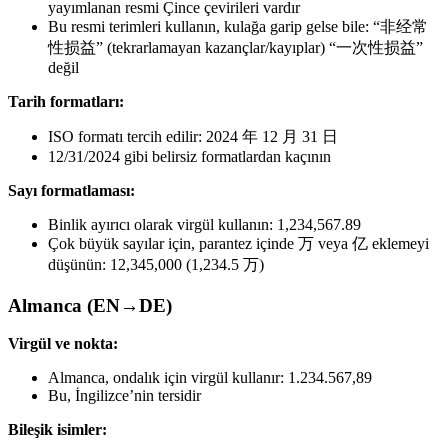
yayımlanan resmi Çince çevirileri vardır
Bu resmi terimleri kullanın, kulağa garip gelse bile: “非经常
性损益” (tekrarlamayan kazançlar/kayıplar) “一次性损益”
değil
Tarih formatları:
ISO formatı tercih edilir: 2024 年 12 月 31 日
12/31/2024 gibi belirsiz formatlardan kaçının
Sayı formatlaması:
Binlik ayırıcı olarak virgül kullanın: 1,234,567.89
Çok büyük sayılar için, parantez içinde 万 veya 亿 eklemeyi
düşünün: 12,345,000 (1,234.5 万)
Almanca (EN→DE)
Virgül ve nokta:
Almanca, ondalık için virgül kullanır: 1.234.567,89
Bu, İngilizce’nin tersidir
Bileşik isimler: