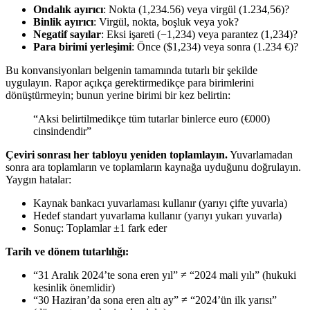
Ondalık ayırıcı
: Nokta (1,234.56) veya virgül (1.234,56)?
Binlik ayırıcı
: Virgül, nokta, boşluk veya yok?
Negatif sayılar
: Eksi işareti (−1,234) veya parantez (1,234)?
Para birimi yerleşimi
: Önce ($1,234) veya sonra (1.234 €)?
Bu konvansiyonları belgenin tamamında tutarlı bir şekilde
uygulayın. Rapor açıkça gerektirmedikçe para birimlerini
dönüştürmeyin; bunun yerine birimi bir kez belirtin:
“Aksi belirtilmedikçe tüm tutarlar binlerce euro (€000)
cinsindendir”
Çeviri sonrası her tabloyu yeniden toplamlayın.
Yuvarlamadan
sonra ara toplamların ve toplamların kaynağa uyduğunu doğrulayın.
Yaygın hatalar:
Kaynak bankacı yuvarlaması kullanır (yarıyı çifte yuvarla)
Hedef standart yuvarlama kullanır (yarıyı yukarı yuvarla)
Sonuç: Toplamlar ±1 fark eder
Tarih ve dönem tutarlılığı:
“31 Aralık 2024’te sona eren yıl” ≠ “2024 mali yılı” (hukuki
kesinlik önemlidir)
“30 Haziran’da sona eren altı ay” ≠ “2024’ün ilk yarısı”