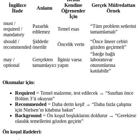
İngilizce
Kendine
Gerçek Müfredattan
Anlamı
İfade
Öğrenenler
Örnek
İçin
must /
Pazarlık
“Tüm problem setlerini
required /
Temel esas
edilemez
tamamlamalı”
mandatory
should /
Şiddetle
“Önce lineer cebiri
Öncelik verin
recommended
önerilir
gözden geçirmeli”
“İsteğe bağlı
may /
Gerçekten
İlginiz varsa
laboratuvar
optional
tamamlayıcı
yapın
oturumlarına
katılabilir”
Okumalar için:
Required
= Temel malzeme, test edilecek → “Sınıftan önce
Bölüm 3’ü okuyun”
Recommended
= Daha derin keşif → “Daha fazla çalışma
için Nielsen’ın kitabına bakın”
Background
= Ön koşul boşluklarını doldurur → “Gerekirse
olasılık temellerini gözden geçirin”
Ön koşul ifadeleri: