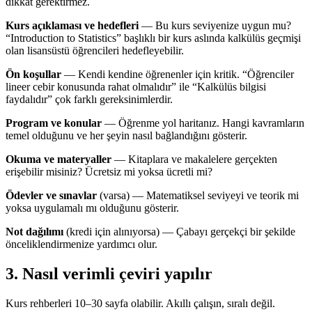
dikkat gerektirmez.
Kurs açıklaması ve hedefleri
— Bu kurs seviyenize uygun mu?
“Introduction to Statistics” başlıklı bir kurs aslında kalkülüs geçmişi
olan lisansüstü öğrencileri hedefleyebilir.
Ön koşullar
— Kendi kendine öğrenenler için kritik. “Öğrenciler
lineer cebir konusunda rahat olmalıdır” ile “Kalkülüs bilgisi
faydalıdır” çok farklı gereksinimlerdir.
Program ve konular
— Öğrenme yol haritanız. Hangi kavramların
temel olduğunu ve her şeyin nasıl bağlandığını gösterir.
Okuma ve materyaller
— Kitaplara ve makalelere gerçekten
erişebilir misiniz? Ücretsiz mi yoksa ücretli mi?
Ödevler ve sınavlar
(varsa) — Matematiksel seviyeyi ve teorik mi
yoksa uygulamalı mı olduğunu gösterir.
Not dağılımı
(kredi için alınıyorsa) — Çabayı gerçekçi bir şekilde
önceliklendirmenize yardımcı olur.
3. Nasıl verimli çeviri yapılır
Kurs rehberleri 10–30 sayfa olabilir. Akıllı çalışın, sıralı değil.