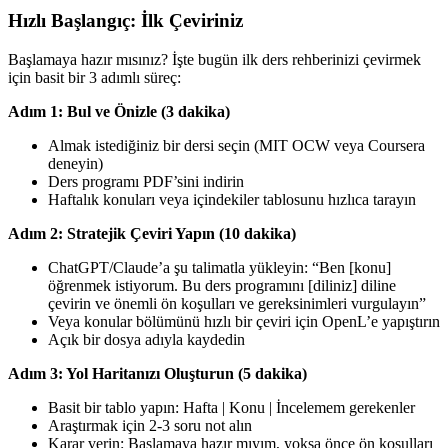
Hızlı Başlangıç: İlk Çeviriniz
Başlamaya hazır mısınız? İşte bugün ilk ders rehberinizi çevirmek
için basit bir 3 adımlı süreç:
Adım 1: Bul ve Önizle (3 dakika)
Almak istediğiniz bir dersi seçin (MIT OCW veya Coursera
deneyin)
Ders programı PDF’sini indirin
Haftalık konuları veya içindekiler tablosunu hızlıca tarayın
Adım 2: Stratejik Çeviri Yapın (10 dakika)
ChatGPT/Claude’a şu talimatla yükleyin: “Ben [konu]
öğrenmek istiyorum. Bu ders programını [diliniz] diline
çevirin ve önemli ön koşulları ve gereksinimleri vurgulayın”
Veya konular bölümünü hızlı bir çeviri için OpenL’e yapıştırın
Açık bir dosya adıyla kaydedin
Adım 3: Yol Haritanızı Oluşturun (5 dakika)
Basit bir tablo yapın: Hafta | Konu | İncelemem gerekenler
Araştırmak için 2-3 soru not alın
Karar verin: Başlamaya hazır mıyım, yoksa önce ön koşulları