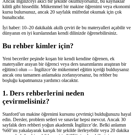
Ancak İngilizceyi akıcı bir şekilde okumuyorsanız, bu kaynaklar
kilitli gibi hissedilir. Mükemmel bir makine öğrenimi veya ekonomi
kursu bulursunuz, ancak 20 sayfalık müfredat okumak için çok
bunaltıcıdır.
İyi haber: 10–20 dakikalık akıllı çeviri ile bu materyalleri açabilir ve
dünyanın en iyi kurslarından kendi dilinizde öğrenebilirsiniz.
Bu rehber kimler için?
Yeni beceriler peşinde koşan bir kendi kendine öğrenen, ek
materyaller arayan bir öğrenci veya ders tasarımlarını araştıran bir
eğitimci olun — İngilizce’de mükemmel eğitim içeriği bulduysanız
ancak onu tamamen anlamakta zorlanıyorsanız, bu rehber bu
boşluğu kapatmanıza yardımcı olacaktır.
1. Ders rehberlerini neden
çevirmelisiniz?
Stanford’un makine öğrenimi kursunu çevrimiçi bulduğunuzu hayal
edin. Dersler, problem setleri ve sınavlar hepsi mevcut. Ancak 30
sayfalık ders rehberi yoğun akademik İngilizce’de. Belki anlamın
%60’ını yakalayarak karışık bir şekilde ilerleyebilir veya 20 dakika