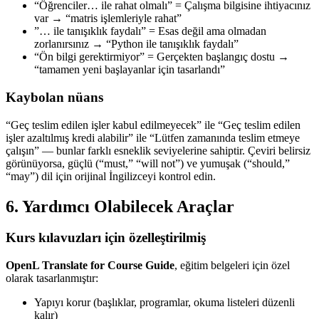
“Öğrenciler… ile rahat olmalı” = Çalışma bilgisine ihtiyacınız
var → “matris işlemleriyle rahat”
”… ile tanışıklık faydalı” = Esas değil ama olmadan
zorlanırsınız → “Python ile tanışıklık faydalı”
“Ön bilgi gerektirmiyor” = Gerçekten başlangıç dostu →
“tamamen yeni başlayanlar için tasarlandı”
Kaybolan nüans
“Geç teslim edilen işler kabul edilmeyecek” ile “Geç teslim edilen
işler azaltılmış kredi alabilir” ile “Lütfen zamanında teslim etmeye
çalışın” — bunlar farklı esneklik seviyelerine sahiptir. Çeviri belirsiz
görünüyorsa, güçlü (“must,” “will not”) ve yumuşak (“should,”
“may”) dil için orijinal İngilizceyi kontrol edin.
6. Yardımcı Olabilecek Araçlar
Kurs kılavuzları için özelleştirilmiş
OpenL Translate for Course Guide
, eğitim belgeleri için özel
olarak tasarlanmıştır:
Yapıyı korur (başlıklar, programlar, okuma listeleri düzenli
kalır)