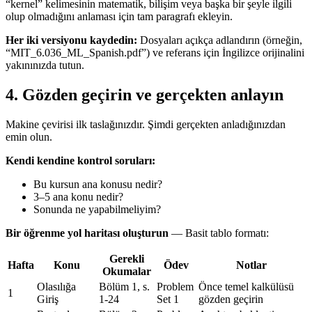
“kernel” kelimesinin matematik, bilişim veya başka bir şeyle ilgili
olup olmadığını anlaması için tam paragrafı ekleyin.
Her iki versiyonu kaydedin:
Dosyaları açıkça adlandırın (örneğin,
“MIT_6.036_ML_Spanish.pdf”) ve referans için İngilizce orijinalini
yakınınızda tutun.
4. Gözden geçirin ve gerçekten anlayın
Makine çevirisi ilk taslağınızdır. Şimdi gerçekten anladığınızdan
emin olun.
Kendi kendine kontrol soruları:
Bu kursun ana konusu nedir?
3–5 ana konu nedir?
Sonunda ne yapabilmeliyim?
Bir öğrenme yol haritası oluşturun
— Basit tablo formatı:
Gerekli
Hafta
Konu
Ödev
Notlar
Okumalar
Olasılığa
Bölüm 1, s.
Problem
Önce temel kalkülüsü
1
Giriş
1-24
Set 1
gözden geçirin