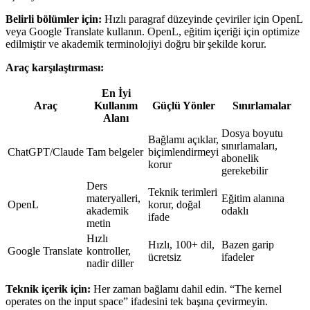
Belirli bölümler için:
Hızlı paragraf düzeyinde çeviriler için OpenL
veya Google Translate kullanın. OpenL, eğitim içeriği için optimize
edilmiştir ve akademik terminolojiyi doğru bir şekilde korur.
Araç karşılaştırması:
En İyi
Araç
Kullanım
Güçlü Yönler
Sınırlamalar
Alanı
Dosya boyutu
Bağlamı açıklar,
sınırlamaları,
ChatGPT/Claude
Tam belgeler
biçimlendirmeyi
abonelik
korur
gerekebilir
Ders
Teknik terimleri
materyalleri,
Eğitim alanına
OpenL
korur, doğal
akademik
odaklı
ifade
metin
Hızlı
Hızlı, 100+ dil,
Bazen garip
Google Translate
kontroller,
ücretsiz
ifadeler
nadir diller
Teknik içerik için:
Her zaman bağlamı dahil edin. “The kernel
operates on the input space” ifadesini tek başına çevirmeyin.