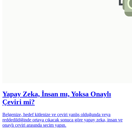
Yapay Zeka, İnsan mı, Yoksa Onaylı
Çeviri mi?
Belgenize, hedef kitlenize ve çeviri yanlış olduğunda veya
reddedildiğinde ortaya çıkacak sonuca göre yapay zeka, insan ve
onaylı çeviri arasında seçim yapın.