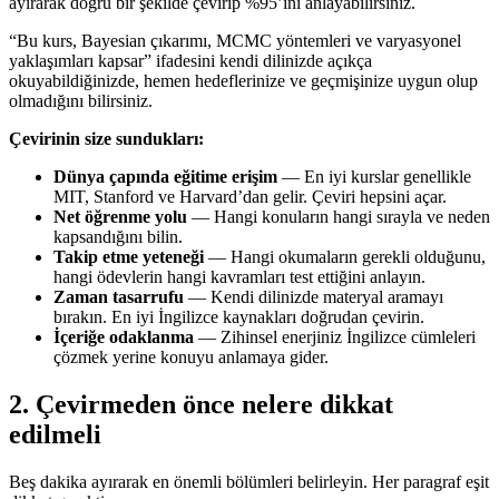
ayırarak doğru bir şekilde çevirip %95’ini anlayabilirsiniz.
“Bu kurs, Bayesian çıkarımı, MCMC yöntemleri ve varyasyonel
yaklaşımları kapsar” ifadesini kendi dilinizde açıkça
okuyabildiğinizde, hemen hedeflerinize ve geçmişinize uygun olup
olmadığını bilirsiniz.
Çevirinin size sundukları:
Dünya çapında eğitime erişim
— En iyi kurslar genellikle
MIT, Stanford ve Harvard’dan gelir. Çeviri hepsini açar.
Net öğrenme yolu
— Hangi konuların hangi sırayla ve neden
kapsandığını bilin.
Takip etme yeteneği
— Hangi okumaların gerekli olduğunu,
hangi ödevlerin hangi kavramları test ettiğini anlayın.
Zaman tasarrufu
— Kendi dilinizde materyal aramayı
bırakın. En iyi İngilizce kaynakları doğrudan çevirin.
İçeriğe odaklanma
— Zihinsel enerjiniz İngilizce cümleleri
çözmek yerine konuyu anlamaya gider.
2. Çevirmeden önce nelere dikkat
edilmeli
Beş dakika ayırarak en önemli bölümleri belirleyin. Her paragraf eşit