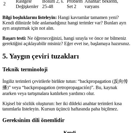
Rastgele
Bölüm 2, s.
Problem
Anahtar: beklenti,
2
Değişkenler
25-48
Set 2
varyans
Bilgi boşluklarını listeleyin:
Hangi kavramlar tamamen yeni?
Kendi dilinizde bile anlamadığınız hangi terimler var? Bunları ayrı
ayrı araştırmak için not alın.
Başarı testi:
Ne öğreneceğinizi, hangi sırayla ve önce ne bilmeniz
gerektiğini açıklayabilir misiniz? Eğer evet ise, başlamaya hazırsınız.
5. Yaygın çeviri tuzakları
Teknik terminoloji
İngiliz terimleri çevirilerle birlikte tutun: “backpropagation (反向传
播)” veya “backpropagation (retropropagación)”. Bu, kaynak
ararken veya tartışmalara katılırken yardımcı olur.
Kişisel bir sözlük oluşturun: her iki dildeki anahtar terimleri kısa
tanımlarla listeleyin. Kursun üçüncü haftasında paha biçilmez.
Gereksinim dili önemlidir
Kendi