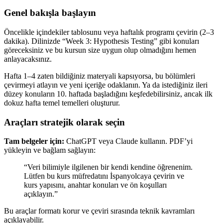
Genel bakışla başlayın
Öncelikle içindekiler tablosunu veya haftalık programı çevirin (2–3
dakika). Dilinizde “Week 3: Hypothesis Testing” gibi konuları
göreceksiniz ve bu kursun size uygun olup olmadığını hemen
anlayacaksınız.
Hafta 1–4 zaten bildiğiniz materyali kapsıyorsa, bu bölümleri
çevirmeyi atlayın ve yeni içeriğe odaklanın. Ya da istediğiniz ileri
düzey konuların 10. haftada başladığını keşfedebilirsiniz, ancak ilk
dokuz hafta temel temelleri oluşturur.
Araçları stratejik olarak seçin
Tam belgeler için:
ChatGPT veya Claude kullanın. PDF’yi
yükleyin ve bağlam sağlayın:
“Veri bilimiyle ilgilenen bir kendi kendine öğrenenim.
Lütfen bu kurs müfredatını İspanyolcaya çevirin ve
kurs yapısını, anahtar konuları ve ön koşulları
açıklayın.”
Bu araçlar formatı korur ve çeviri sırasında teknik kavramları
açıklayabilir.