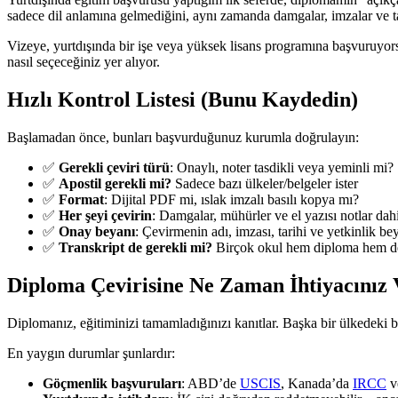
sadece dil anlamına gelmediğini, aynı zamanda damgalar, imzalar ve t
Vizeye, yurtdışında bir işe veya yüksek lisans programına başvuruyor
nasıl seçeceğiniz yer alıyor.
Hızlı Kontrol Listesi (Bunu Kaydedin)
Başlamadan önce, bunları başvurduğunuz kurumla doğrulayın:
✅
Gerekli çeviri türü
: Onaylı, noter tasdikli veya yeminli mi?
✅
Apostil gerekli mi?
Sadece bazı ülkeler/belgeler ister
✅
Format
: Dijital PDF mi, ıslak imzalı basılı kopya mı?
✅
Her şeyi çevirin
: Damgalar, mühürler ve el yazısı notlar dahi
✅
Onay beyanı
: Çevirmenin adı, imzası, tarihi ve yetkinlik be
✅
Transkript de gerekli mi?
Birçok okul hem diploma hem de 
Diploma Çevirisine Ne Zaman İhtiyacınız 
Diplomanız, eğitiminizi tamamladığınızı kanıtlar. Başka bir ülkedeki b
En yaygın durumlar şunlardır:
Göçmenlik başvuruları
: ABD’de
USCIS
, Kanada’da
IRCC
ve