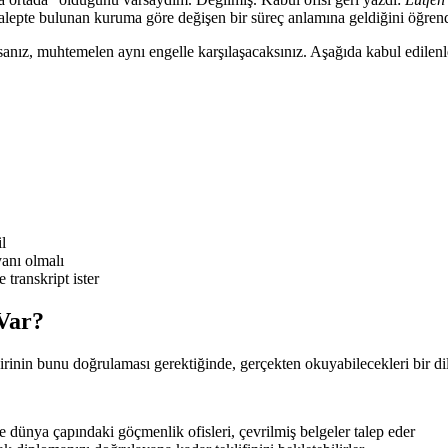
alepte bulunan kuruma göre değişen bir süreç anlamına geldiğini öğren
sanız, muhtemelen aynı engelle karşılaşacaksınız. Aşağıda kabul edilen
l
yanı olmalı
transkript ister
Var?
irinin bunu doğrulaması gerektiğinde, gerçekten okuyabilecekleri bir di
 dünya çapındaki göçmenlik ofisleri, çevrilmiş belgeler talep eder