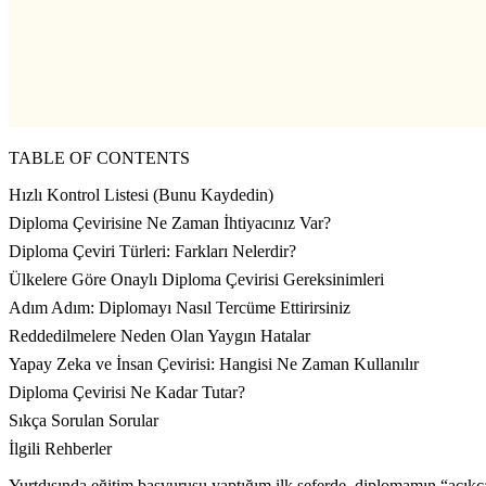
TABLE OF CONTENTS
Hızlı Kontrol Listesi (Bunu Kaydedin)
Diploma Çevirisine Ne Zaman İhtiyacınız Var?
Diploma Çeviri Türleri: Farkları Nelerdir?
Ülkelere Göre Onaylı Diploma Çevirisi Gereksinimleri
Adım Adım: Diplomayı Nasıl Tercüme Ettirirsiniz
Reddedilmelere Neden Olan Yaygın Hatalar
Yapay Zeka ve İnsan Çevirisi: Hangisi Ne Zaman Kullanılır
Diploma Çevirisi Ne Kadar Tutar?
Sıkça Sorulan Sorular
İlgili Rehberler
Yurtdışında eğitim başvurusu yaptığım ilk seferde, diplomamın “açıkç