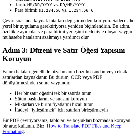
Tarih:
vs.
MM/DD/YYYY
DD/MM/YYYY
Para birimi:
vs.
$1,234.56
1.234,56 €
Çeviri sırasında kaynak tutarları değiştirmeden koruyun. Sadece alıcı
yerel bir uygulama gerektiriyorsa yeniden biçimlendirin. Bu adım,
özellikle ayırıcılar ve para birimi yerleşimi nedeniyle oluşan yaygın
muhasebe hatalarını azaltmaya yardımcı olur.
Adım 3: Düzeni ve Satır Öğesi Yapısını
Koruyun
Fatura hataları genellikle hizalamanın bozulmasından veya eksik
satırlardan kaynaklanır. Bu durum, OCR veya PDF
dönüştürmesinden sonra yaygındır.
Her bir satır öğesini tek bir satırda tutun
Sütun başlıklarını ve sırasını koruyun
Miktarları ve birim fiyatlarını hizalı tutun
İfadeyi “iyileştirmek” için satırları birleştirmeyin
Bir PDF çeviriyorsanız, tabloları ve boşlukları bozmadan koruyan
bir araç kullanın. Bkz:
How to Translate PDF Files and Keep
Formatting
.