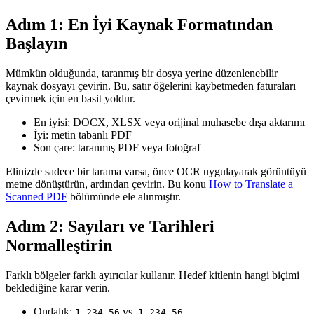
Adım 1: En İyi Kaynak Formatından
Başlayın
Mümkün olduğunda, taranmış bir dosya yerine düzenlenebilir
kaynak dosyayı çevirin. Bu, satır öğelerini kaybetmeden faturaları
çevirmek için en basit yoldur.
En iyisi: DOCX, XLSX veya orijinal muhasebe dışa aktarımı
İyi: metin tabanlı PDF
Son çare: taranmış PDF veya fotoğraf
Elinizde sadece bir tarama varsa, önce OCR uygulayarak görüntüyü
metne dönüştürün, ardından çevirin. Bu konu
How to Translate a
Scanned PDF
bölümünde ele alınmıştır.
Adım 2: Sayıları ve Tarihleri
Normalleştirin
Farklı bölgeler farklı ayırıcılar kullanır. Hedef kitlenin hangi biçimi
beklediğine karar verin.
Ondalık:
vs.
1,234.56
1.234,56