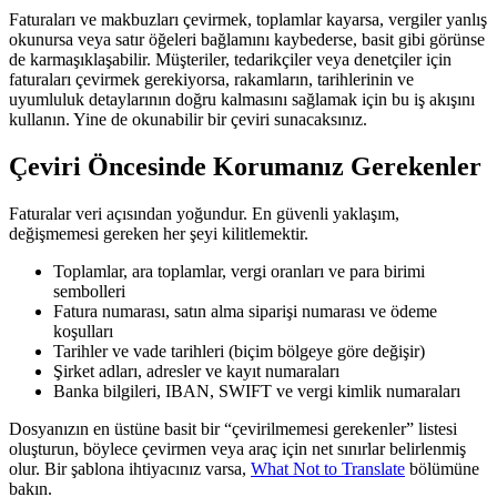
Faturaları ve makbuzları çevirmek, toplamlar kayarsa, vergiler yanlış
okunursa veya satır öğeleri bağlamını kaybederse, basit gibi görünse
de karmaşıklaşabilir. Müşteriler, tedarikçiler veya denetçiler için
faturaları çevirmek gerekiyorsa, rakamların, tarihlerinin ve
uyumluluk detaylarının doğru kalmasını sağlamak için bu iş akışını
kullanın. Yine de okunabilir bir çeviri sunacaksınız.
Çeviri Öncesinde Korumanız Gerekenler
Faturalar veri açısından yoğundur. En güvenli yaklaşım,
değişmemesi gereken her şeyi kilitlemektir.
Toplamlar, ara toplamlar, vergi oranları ve para birimi
sembolleri
Fatura numarası, satın alma siparişi numarası ve ödeme
koşulları
Tarihler ve vade tarihleri (biçim bölgeye göre değişir)
Şirket adları, adresler ve kayıt numaraları
Banka bilgileri, IBAN, SWIFT ve vergi kimlik numaraları
Dosyanızın en üstüne basit bir “çevirilmemesi gerekenler” listesi
oluşturun, böylece çevirmen veya araç için net sınırlar belirlenmiş
olur. Bir şablona ihtiyacınız varsa,
What Not to Translate
bölümüne
bakın.