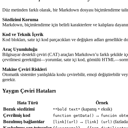
Düz metinden farklı olarak, bir Markdown dosyası biçimlendirme talima
Sözdizimi Koruma
Markdown, biçimlendirme için belirli karakterlere ve kalıplara dayanı
Kod ve Teknik İçerik
Kod blokları, satır içi kod parçacıkları ve değişken adları genellikle
Araç Uyumluluğu
Bilgisayar destekli çeviri (CAT) araçları Markdown’u farklı şekilde içe
çevrilmesi gerektiğini—yorumlar, satır içi kod, gömülü HTML—sormayı
Makine Çeviri Riskleri
Otomatik sistemler yanlışlıkla kodu çevirebilir, emoji değiştirebilir 
gerekir.
Yaygın Çeviri Hataları
Hata Türü
Örnek
Bozuk sözdizimi
(kapanış
eksik)
**bold text*
*
Çevrilmiş kod
→
function getData()
función obt
Bozulmuş bağlantılar
→
(fazlada
[link](url)
[link] (url)
Kaybolmuş yer tutucular
→