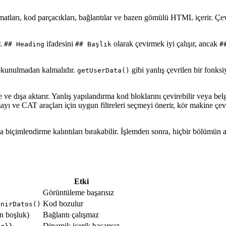
tları, kod parçacıkları, bağlantılar ve bazen gömülü HTML içerir. Çevir
r.
ifadesini
olarak çevirmek iyi çalışır, ancak
## Heading
## Başlık
#
 dokunulmadan kalmalıdır.
gibi yanlış çevrilen bir fonks
getUserData()
 ve dışa aktarır. Yanlış yapılandırma kod bloklarını çevirebilir veya bel
 ve CAT araçları için uygun filtreleri seçmeyi önerir, kör makine çev
veya biçimlendirme kalıntıları bırakabilir. İşlemden sonra, hiçbir bölüm
Etki
Görüntüleme başarısız
Kod bozulur
enirDatos()
n boşluk)
Bağlantı çalışmaz
Dinamik içerik başarısız