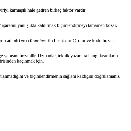
iyi karmaşık hale getiren birkaç faktör vardır:
işaretini yanlışlıkla kaldırmak biçimlendirmeyi tamamen bozar.
#
iyon adı
olur ve kodu bozar.
obtenirDonnéesUtilisateur()
ge yapısını bozabilir. Uzmanlar, teknik yazarlara hangi kısımların
irisinden kaçınmak için.
ün atlanmadığını ve biçimlendirmenin sağlam kaldığını doğrulamanız