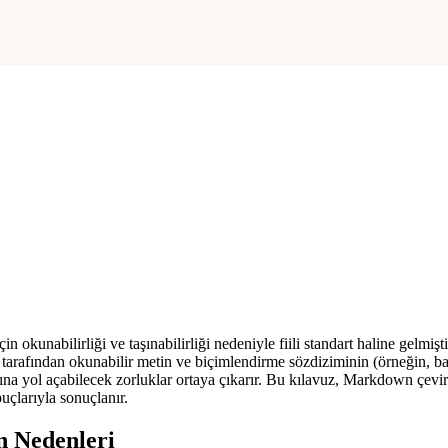
unabilirliği ve taşınabilirliği nedeniyle fiili standart haline gelmiştir
arafından okunabilir metin ve biçimlendirme sözdiziminin (örneğin, baş
ına yol açabilecek zorluklar ortaya çıkarır. Bu kılavuz, Markdown çeviri
puçlarıyla sonuçlanır.
n Nedenleri