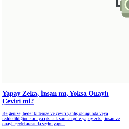
Yapay Zeka, İnsan mı, Yoksa Onaylı
Çeviri mi?
Belgenize, hedef kitlenize ve çeviri yanlış olduğunda veya
reddedildiğinde ortaya çıkacak sonuca göre yapay zeka, insan ve
onaylı çeviri arasında seçim yapın.