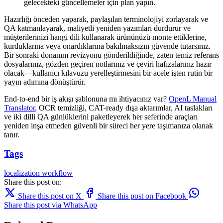
gelecekteki güncellemeler için plan yapın.
Hazırlığı önceden yaparak, paylaşılan terminolojiyi zorlayarak ve
QA katmanlayarak, maliyetli yeniden yazımları durdurur ve
müşterilerinizi hangi dili kullanarak ürününüzü monte ettiklerine,
kurduklarına veya onardıklarına bakılmaksızın güvende tutarsınız.
Bir sonraki donanım revizyonu gönderildiğinde, zaten temiz referans
dosyalarınız, gözden geçiren notlarınız ve çeviri hafızalarınız hazır
olacak—kullanıcı kılavuzu yerelleştirmesini bir acele işten rutin bir
yayın adımına dönüştürür.
End-to-end bir iş akışı şablonuna mı ihtiyacınız var?
OpenL Manual
Translator
, OCR temizliği, CAT-ready dışa aktarımlar, AI taslakları
ve iki dilli QA günlüklerini paketleyerek her seferinde araçları
yeniden inşa etmeden güvenli bir süreci her yere taşımanıza olanak
tanır.
Tags
localization
workflow
Share this post on:
Share this post on X
Share this post on Facebook
Share this post via WhatsApp