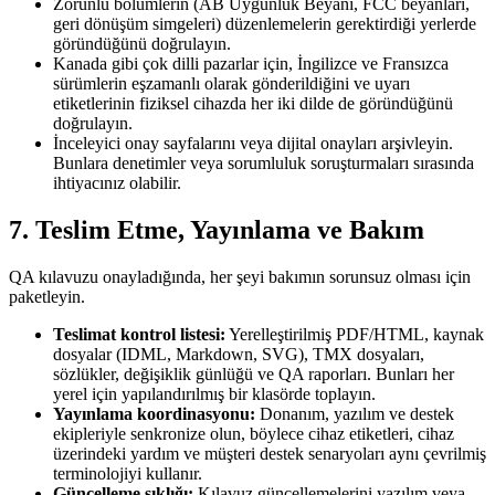
Zorunlu bölümlerin (AB Uygunluk Beyanı, FCC beyanları,
geri dönüşüm simgeleri) düzenlemelerin gerektirdiği yerlerde
göründüğünü doğrulayın.
Kanada gibi çok dilli pazarlar için, İngilizce ve Fransızca
sürümlerin eşzamanlı olarak gönderildiğini ve uyarı
etiketlerinin fiziksel cihazda her iki dilde de göründüğünü
doğrulayın.
İnceleyici onay sayfalarını veya dijital onayları arşivleyin.
Bunlara denetimler veya sorumluluk soruşturmaları sırasında
ihtiyacınız olabilir.
7. Teslim Etme, Yayınlama ve Bakım
QA kılavuzu onayladığında, her şeyi bakımın sorunsuz olması için
paketleyin.
Teslimat kontrol listesi:
Yerelleştirilmiş PDF/HTML, kaynak
dosyalar (IDML, Markdown, SVG), TMX dosyaları,
sözlükler, değişiklik günlüğü ve QA raporları. Bunları her
yerel için yapılandırılmış bir klasörde toplayın.
Yayınlama koordinasyonu:
Donanım, yazılım ve destek
ekipleriyle senkronize olun, böylece cihaz etiketleri, cihaz
üzerindeki yardım ve müşteri destek senaryoları aynı çevrilmiş
terminolojiyi kullanır.
Güncelleme sıklığı:
Kılavuz güncellemelerini yazılım veya