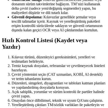
donanım sürüm takvimlerine bağlayın. TM’nizi kullanarak
delta çeviri (sadece yeni/değişmiş segmentler) yapın, bu
maliyetleri düşürür ve dili tutarlı kılar.
Güvenli depolama:
Kılavuzlar genellikle şemalar veya
tescilli talimatlar içerir. Kaynak ve yerelleştirilmiş paketleri
erişim kontrollü sürücülerde saklayın ve güvenli ortamınızın
dışında kalan geçici OCR veya AI çıktılarından kurtulun.
Hızlı Kontrol Listesi (Kaydet veya
Yazdır)
Kılavuz türünü, düzenleyici gereksinimleri, yerelleri ve
teslimatları belirleyin.
Temiz kaynak dosyaları, referanslar ve çevrilmeyecek listeleri
hazırlayın.
Çeviri yöntemini seçin (CAT uzmanları, KOBİ, AI destekli)
ve terim tabanlarını kurun.
Düzenleri, simgeleri, diyagramları ve tabloları katman planları
ve yapılandırılmış dosyalarla koruyun.
Açık sahiplik, yorumlar ve sürüm kontrolü ile partiler halinde
çeviri yapın.
Onaydan önce dilbilimsel, teknik ve uyum QA’sını çalıştırın.
Yerelleştirilmiş çıktıları TM/sözlük varlıkları ile paketleyin ve