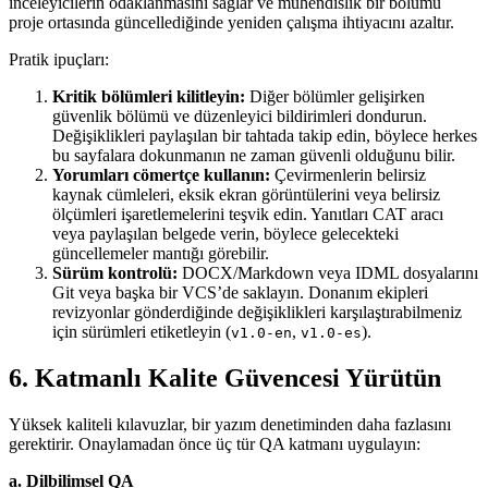
inceleyicilerin odaklanmasını sağlar ve mühendislik bir bölümü
proje ortasında güncellediğinde yeniden çalışma ihtiyacını azaltır.
Pratik ipuçları:
Kritik bölümleri kilitleyin:
Diğer bölümler gelişirken
güvenlik bölümü ve düzenleyici bildirimleri dondurun.
Değişiklikleri paylaşılan bir tahtada takip edin, böylece herkes
bu sayfalara dokunmanın ne zaman güvenli olduğunu bilir.
Yorumları cömertçe kullanın:
Çevirmenlerin belirsiz
kaynak cümleleri, eksik ekran görüntülerini veya belirsiz
ölçümleri işaretlemelerini teşvik edin. Yanıtları CAT aracı
veya paylaşılan belgede verin, böylece gelecekteki
güncellemeler mantığı görebilir.
Sürüm kontrolü:
DOCX/Markdown veya IDML dosyalarını
Git veya başka bir VCS’de saklayın. Donanım ekipleri
revizyonlar gönderdiğinde değişiklikleri karşılaştırabilmeniz
için sürümleri etiketleyin (
,
).
v1.0-en
v1.0-es
6. Katmanlı Kalite Güvencesi Yürütün
Yüksek kaliteli kılavuzlar, bir yazım denetiminden daha fazlasını
gerektirir. Onaylamadan önce üç tür QA katmanı uygulayın:
a. Dilbilimsel QA