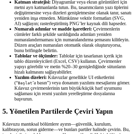
Katman stratejisi:
Diyagramlar veya ekran görüntüleri için
metni ayrı katmanlarda tutun. Bu, tasarımcıların yazı tiplerini
değiştirmesine veya dizeleri genişletmesine olanak tanır, sanatı
yeniden inşa etmeden. Mümkünse vektör formatları (SVG,
AI) sağlayın; rasterleştirilmiş PNG’ler kaynak dili hapseder.
Numaralı adımlar ve madde işaretleri:
Çevirmenlerin
cümleler farklı şekilde sarıldığında adımları yeniden
numaralandırmaması için numaralandırma şemasını kilitleyin.
Düzen araçları numaraları otomatik olarak oluşturuyorsa,
bunu brifingde belirtin.
Tablolar ve ölçümler:
Tablolar için tasarlanan içerik için
tablo düzenleyicileri (Excel, CSV) kullanın. Çevirmenler
yapıyı görebilir ve metin %20–30 genişlediğinde sütunların
hizalı kalmasını sağlayabilirler.
Yazılım dizeleri:
Kılavuzlar genellikle UI etiketlerini
(“
’a basın”) veya donanım yazılımı mesajlarını gömer.
Başlat
Kılavuz çevirmenlerinin tam büyük/küçük harf uyumunu
sağlaması için resmi yazılım yerelleştirme dosyalarına
başvurun.
5. Yönetilen Partilerde Çeviri Yapın
Kılavuzu mantıksal bölümlere ayırın—güvenlik, kurulum,
kalibrasyon, sorun giderme—ve bunları partiler halinde çevirin. Bu,