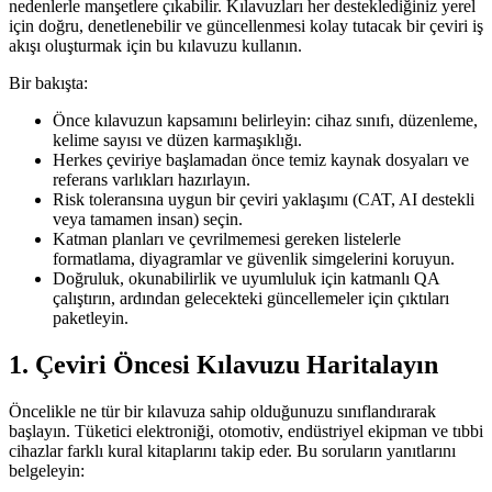
nedenlerle manşetlere çıkabilir. Kılavuzları her desteklediğiniz yerel
için doğru, denetlenebilir ve güncellenmesi kolay tutacak bir çeviri iş
akışı oluşturmak için bu kılavuzu kullanın.
Bir bakışta:
Önce kılavuzun kapsamını belirleyin: cihaz sınıfı, düzenleme,
kelime sayısı ve düzen karmaşıklığı.
Herkes çeviriye başlamadan önce temiz kaynak dosyaları ve
referans varlıkları hazırlayın.
Risk toleransına uygun bir çeviri yaklaşımı (CAT, AI destekli
veya tamamen insan) seçin.
Katman planları ve çevrilmemesi gereken listelerle
formatlama, diyagramlar ve güvenlik simgelerini koruyun.
Doğruluk, okunabilirlik ve uyumluluk için katmanlı QA
çalıştırın, ardından gelecekteki güncellemeler için çıktıları
paketleyin.
1. Çeviri Öncesi Kılavuzu Haritalayın
Öncelikle ne tür bir kılavuza sahip olduğunuzu sınıflandırarak
başlayın. Tüketici elektroniği, otomotiv, endüstriyel ekipman ve tıbbi
cihazlar farklı kural kitaplarını takip eder. Bu soruların yanıtlarını
belgeleyin: