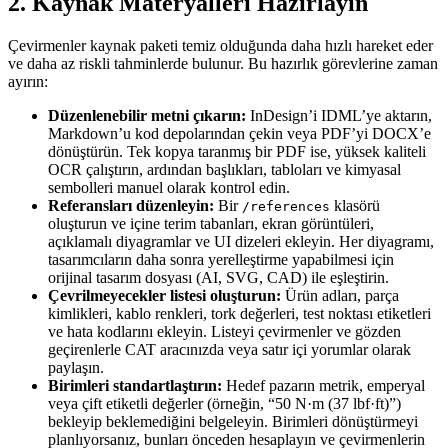
2. Kaynak Materyalleri Hazırlayın
Çevirmenler kaynak paketi temiz olduğunda daha hızlı hareket eder
ve daha az riskli tahminlerde bulunur. Bu hazırlık görevlerine zaman
ayırın:
Düzenlenebilir metni çıkarın:
InDesign’i IDML’ye aktarın,
Markdown’u kod depolarından çekin veya PDF’yi DOCX’e
dönüştürün. Tek kopya taranmış bir PDF ise, yüksek kaliteli
OCR çalıştırın, ardından başlıkları, tabloları ve kimyasal
sembolleri manuel olarak kontrol edin.
Referansları düzenleyin:
Bir
klasörü
/references
oluşturun ve içine terim tabanları, ekran görüntüleri,
açıklamalı diyagramlar ve UI dizeleri ekleyin. Her diyagramı,
tasarımcıların daha sonra yerelleştirme yapabilmesi için
orijinal tasarım dosyası (AI, SVG, CAD) ile eşleştirin.
Çevrilmeyecekler listesi oluşturun:
Ürün adları, parça
kimlikleri, kablo renkleri, tork değerleri, test noktası etiketleri
ve hata kodlarını ekleyin. Listeyi çevirmenler ve gözden
geçirenlerle CAT aracınızda veya satır içi yorumlar olarak
paylaşın.
Birimleri standartlaştırın:
Hedef pazarın metrik, emperyal
veya çift etiketli değerler (örneğin, “50 N·m (37 lbf·ft)”)
bekleyip beklemediğini belgeleyin. Birimleri dönüştürmeyi
planlıyorsanız, bunları önceden hesaplayın ve çevirmenlerin