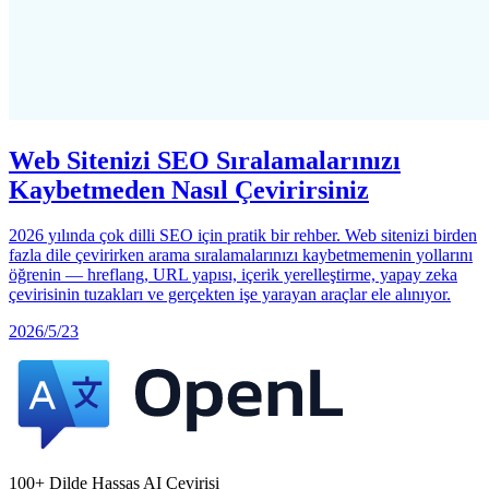
Web Sitenizi SEO Sıralamalarınızı
Kaybetmeden Nasıl Çevirirsiniz
2026 yılında çok dilli SEO için pratik bir rehber. Web sitenizi birden
fazla dile çevirirken arama sıralamalarınızı kaybetmemenin yollarını
öğrenin — hreflang, URL yapısı, içerik yerelleştirme, yapay zeka
çevirisinin tuzakları ve gerçekten işe yarayan araçlar ele alınıyor.
2026/5/23
100+ Dilde Hassas AI Çevirisi