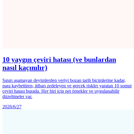
10 yaygın çeviri hatası (ve bunlardan
nasıl kaçınılır)
Sınırı aşamayan deyimlerden veriyi bozan tarih biçimlerine kadar,
para kaybettiren, itibarı zedeleyen ve gerçek riskler yaratan 10 somut
çeviri hatası burada. Her biri için net örnekler ve uygulanabilir
düzeltmeler var.
2026/6/27