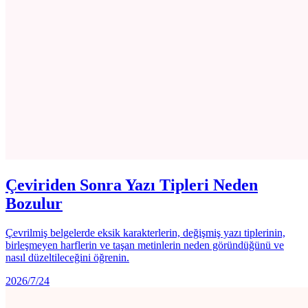
Çeviriden Sonra Yazı Tipleri Neden
Bozulur
Çevrilmiş belgelerde eksik karakterlerin, değişmiş yazı tiplerinin,
birleşmeyen harflerin ve taşan metinlerin neden göründüğünü ve
nasıl düzeltileceğini öğrenin.
2026/7/24