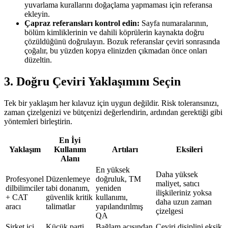
yuvarlama kurallarını doğaçlama yapmaması için referansa
ekleyin.
Çapraz referansları kontrol edin:
Sayfa numaralarının,
bölüm kimliklerinin ve dahili köprülerin kaynakta doğru
çözüldüğünü doğrulayın. Bozuk referanslar çeviri sonrasında
çoğalır, bu yüzden kopya elinizden çıkmadan önce onları
düzeltin.
3. Doğru Çeviri Yaklaşımını Seçin
Tek bir yaklaşım her kılavuz için uygun değildir. Risk toleransınızı,
zaman çizelgenizi ve bütçenizi değerlendirin, ardından gerektiği gibi
yöntemleri birleştirin.
En İyi
Yaklaşım
Kullanım
Artıları
Eksileri
Alanı
En yüksek
Daha yüksek
Profesyonel
Düzenlemeye
doğruluk, TM
maliyet, satıcı
dilbilimciler
tabi donanım,
yeniden
ilişkileriniz yoksa
+ CAT
güvenlik kritik
kullanımı,
daha uzun zaman
aracı
talimatlar
yapılandırılmış
çizelgesi
QA
Şirket içi
Küçük parti
Bağlam açısından
Çeviri disiplini eksik