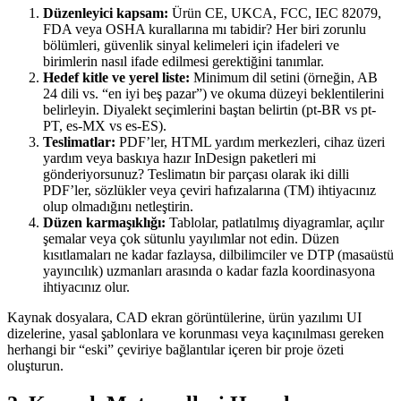
Düzenleyici kapsam:
Ürün CE, UKCA, FCC, IEC 82079,
FDA veya OSHA kurallarına mı tabidir? Her biri zorunlu
bölümleri, güvenlik sinyal kelimeleri için ifadeleri ve
birimlerin nasıl ifade edilmesi gerektiğini tanımlar.
Hedef kitle ve yerel liste:
Minimum dil setini (örneğin, AB
24 dili vs. “en iyi beş pazar”) ve okuma düzeyi beklentilerini
belirleyin. Diyalekt seçimlerini baştan belirtin (pt-BR vs pt-
PT, es-MX vs es-ES).
Teslimatlar:
PDF’ler, HTML yardım merkezleri, cihaz üzeri
yardım veya baskıya hazır InDesign paketleri mi
gönderiyorsunuz? Teslimatın bir parçası olarak iki dilli
PDF’ler, sözlükler veya çeviri hafızalarına (TM) ihtiyacınız
olup olmadığını netleştirin.
Düzen karmaşıklığı:
Tablolar, patlatılmış diyagramlar, açılır
şemalar veya çok sütunlu yayılımlar not edin. Düzen
kısıtlamaları ne kadar fazlaysa, dilbilimciler ve DTP (masaüstü
yayıncılık) uzmanları arasında o kadar fazla koordinasyona
ihtiyacınız olur.
Kaynak dosyalara, CAD ekran görüntülerine, ürün yazılımı UI
dizelerine, yasal şablonlara ve korunması veya kaçınılması gereken
herhangi bir “eski” çeviriye bağlantılar içeren bir proje özeti
oluşturun.