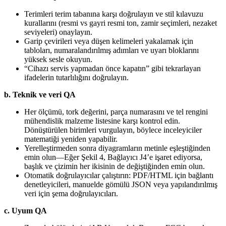
Terimleri terim tabanına karşı doğrulayın ve stil kılavuzu
kurallarını (resmi vs gayri resmi ton, zamir seçimleri, nezaket
seviyeleri) onaylayın.
Garip çevirileri veya düşen kelimeleri yakalamak için
tabloları, numaralandırılmış adımları ve uyarı bloklarını
yüksek sesle okuyun.
“Cihazı servis yapmadan önce kapatın” gibi tekrarlayan
ifadelerin tutarlılığını doğrulayın.
b. Teknik ve veri QA
Her ölçümü, tork değerini, parça numarasını ve tel rengini
mühendislik malzeme listesine karşı kontrol edin.
Dönüştürülen birimleri vurgulayın, böylece inceleyiciler
matematiği yeniden yapabilir.
Yerelleştirmeden sonra diyagramların metinle eşleştiğinden
emin olun—Eğer Şekil 4, Bağlayıcı J4’e işaret ediyorsa,
başlık ve çizimin her ikisinin de değiştiğinden emin olun.
Otomatik doğrulayıcılar çalıştırın: PDF/HTML için bağlantı
denetleyicileri, manuelde gömülü JSON veya yapılandırılmış
veri için şema doğrulayıcıları.
c. Uyum QA