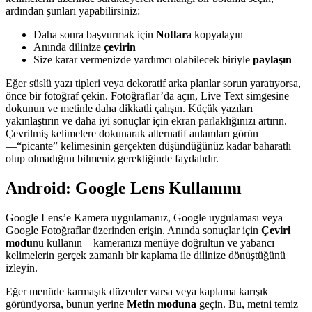
ardından şunları yapabilirsiniz:
Daha sonra başvurmak için
Notlar
a kopyalayın
Anında dilinize
çevirin
Size karar vermenizde yardımcı olabilecek biriyle
paylaşın
Eğer süslü yazı tipleri veya dekoratif arka planlar sorun yaratıyorsa,
önce bir fotoğraf çekin. Fotoğraflar’da açın, Live Text simgesine
dokunun ve metinle daha dikkatli çalışın. Küçük yazıları
yakınlaştırın ve daha iyi sonuçlar için ekran parlaklığınızı artırın.
Çevrilmiş kelimelere dokunarak alternatif anlamları görün
—“picante” kelimesinin gerçekten düşündüğünüz kadar baharatlı
olup olmadığını bilmeniz gerektiğinde faydalıdır.
Android: Google Lens Kullanımı
Google Lens’e Kamera uygulamanız, Google uygulaması veya
Google Fotoğraflar üzerinden erişin. Anında sonuçlar için
Çeviri
modu
nu kullanın—kameranızı menüye doğrultun ve yabancı
kelimelerin gerçek zamanlı bir kaplama ile dilinize dönüştüğünü
izleyin.
Eğer menüde karmaşık düzenler varsa veya kaplama karışık
görünüyorsa, bunun yerine
Metin moduna
geçin. Bu, metni temiz