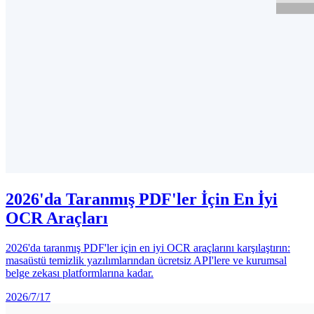
2026'da Taranmış PDF'ler İçin En İyi
OCR Araçları
2026'da taranmış PDF'ler için en iyi OCR araçlarını karşılaştırın:
masaüstü temizlik yazılımlarından ücretsiz API'lere ve kurumsal
belge zekası platformlarına kadar.
2026/7/17