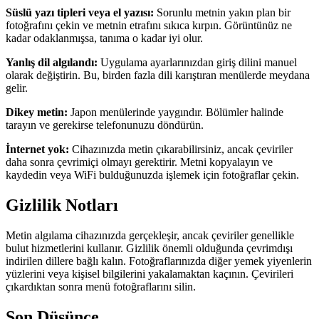
Süslü yazı tipleri veya el yazısı:
Sorunlu metnin yakın plan bir
fotoğrafını çekin ve metnin etrafını sıkıca kırpın. Görüntünüz ne
kadar odaklanmışsa, tanıma o kadar iyi olur.
Yanlış dil algılandı:
Uygulama ayarlarınızdan giriş dilini manuel
olarak değiştirin. Bu, birden fazla dili karıştıran menülerde meydana
gelir.
Dikey metin:
Japon menülerinde yaygındır. Bölümler halinde
tarayın ve gerekirse telefonunuzu döndürün.
İnternet yok:
Cihazınızda metin çıkarabilirsiniz, ancak çeviriler
daha sonra çevrimiçi olmayı gerektirir. Metni kopyalayın ve
kaydedin veya WiFi bulduğunuzda işlemek için fotoğraflar çekin.
Gizlilik Notları
Metin algılama cihazınızda gerçekleşir, ancak çeviriler genellikle
bulut hizmetlerini kullanır. Gizlilik önemli olduğunda çevrimdışı
indirilen dillere bağlı kalın. Fotoğraflarınızda diğer yemek yiyenlerin
yüzlerini veya kişisel bilgilerini yakalamaktan kaçının. Çevirileri
çıkardıktan sonra menü fotoğraflarını silin.
Son Düşünce