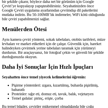
bir şekilde çıkarır, böylece daha net bir görünüm için Google
Çeviri’ye kopyalayıp yapıştırabilirsiniz. Seyahatinizden önce
Google Çeviri uygulama ayarlarından çevrimdışı dil paketlerini
mutlaka indirin. Bu 50-100MB’lık indirmeler, WiFi kötü olduğunda
bile çeviri yapabilmenizi sağlar.
Menülerden Ötesi
Aynı kamera çeviri yöntemi, sokak tabelaları, otobüs tarifeleri, müze
levhaları ve market etiketleri için de çalışır. Güvenlik için, hareket
halindeyken çevirmek yerine tabelaları taramak için yürümeyi
durdurun. Bir araçtaysanız, bir fotoğraf çekin ve güvenli bir şekilde
durduğunuzda okuyun.
Daha İyi Sonuçlar İçin Hızlı İpuçları
Seyahatten önce temel yiyecek kelimelerini öğrenin:
Pişirme yöntemleri: ızgara, kızartılmış, buharda pişirilmiş,
baharatlı
Proteinler: sığır eti, domuz eti, tavuk, balık, vejetaryen
Temel gıdalar: pirinç, erişte, çorba
Bu temel bilgiler, çeviriler mükemmel olmadığında bile çoğu