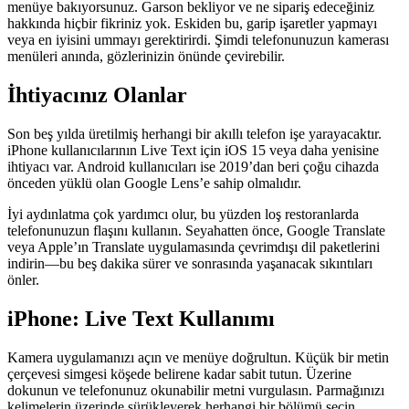
menüye bakıyorsunuz. Garson bekliyor ve ne sipariş edeceğiniz
hakkında hiçbir fikriniz yok. Eskiden bu, garip işaretler yapmayı
veya en iyisini ummayı gerektirirdi. Şimdi telefonunuzun kamerası
menüleri anında, gözlerinizin önünde çevirebilir.
İhtiyacınız Olanlar
Son beş yılda üretilmiş herhangi bir akıllı telefon işe yarayacaktır.
iPhone kullanıcılarının Live Text için iOS 15 veya daha yenisine
ihtiyacı var. Android kullanıcıları ise 2019’dan beri çoğu cihazda
önceden yüklü olan Google Lens’e sahip olmalıdır.
İyi aydınlatma çok yardımcı olur, bu yüzden loş restoranlarda
telefonunuzun flaşını kullanın. Seyahatten önce, Google Translate
veya Apple’ın Translate uygulamasında çevrimdışı dil paketlerini
indirin—bu beş dakika sürer ve sonrasında yaşanacak sıkıntıları
önler.
iPhone: Live Text Kullanımı
Kamera uygulamanızı açın ve menüye doğrultun. Küçük bir metin
çerçevesi simgesi köşede belirene kadar sabit tutun. Üzerine
dokunun ve telefonunuz okunabilir metni vurgulasın. Parmağınızı
kelimelerin üzerinde sürükleyerek herhangi bir bölümü seçin,