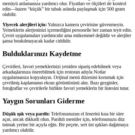
menüyü anlamanıza yardımcı olur. Fiyatları ve ölçüleri de kontrol
edin—bazen “küçük” bir tabak aslında paylaşmak için 500 gram
olabilir.
Yiyecek alerjileri için:
Yalnızca kamera çevirisine güvenmeyin.
Yemeklerin alerjeninizi içermediğini personelle her zaman teyit edin.
Çeviri uygulamaları yardımcıdır ama mükemmel değildir ve alerjiler
şansa bırakılmayacak kadar ciddidir.
Bulduklarınızı Kaydetme
Çevirileri, favori yemeklerinizi yeniden sipariş edebilmek veya
arkadaşlarınıza önerebilmek için restoran adıyla Notlar
uygulamanıza kopyalayın. Orijinal menü düzenini korumak için
çevrilmiş kaplamanın ekran görüntüsünü alın. Bazı gezginler,
fotoğraflar ve çevirilerle birlikte favori yemeklerin bir listesini tutar.
Yaygın Sorunları Giderme
Düşük ışık veya parıltı:
Telefonunuzun el fenerini kısa bir süre
açın, ancak dikkatli olun. Parıltılı menüler için, telefonunuzu düz
tutmak yerine bir açıyla eğin. Bir peçete, sert üst ışıkları dağıtmaya
yardımcı olabilir.