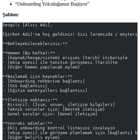
“Onboarding Yolculuğunuz Başlıyor”
Şablon:
Sevgili [Alıcı Adı],
[Şirket Adı]'na hoş geldiniz! Sizi [aramızda / müşteri 
**Bekleyebilecekleriniz:**
**Hemen (Bu hafta):**
- [kaynak/hesap/sistem] erişimi [tarih] itibariyle
- [ekip üyesi] ile tanıtım görüşmesi [tarih]te
- [Diğer hemen yapılacak eylem]
**Başlamak için kaynaklar:**
- [Onboarding rehberine bağlantı]
- [SSS bağlantısı]
- [Eğitim materyalleri bağlantısı]
**İletişim noktanız:**
- Birincil: [İsim, unvan, iletişim bilgileri]
- Teknik sorunlar için: [Destek iletişim]
- Genel sorular için: [Genel iletişim]
**Sonraki adımlar:**
- Ekli onboarding kontrol listesini inceleyin
- [ekip üyesi] ile görüşme planlamak için [bağlantı] ku
- [Diğer belirli eylem]