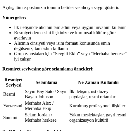
Açılış, tüm e-postanızın tonunu belirler ve alıcıya saygı gösterir.
Yönergeler:
İlk iletişimde alıcının tam adını veya uygun unvanını kullanın
Resmiyet derecesini ilişkinize ve kurumsal kültüre göre
ayarlayın
Alıcının cinsiyeti veya isim formatı konusunda emin
değilseniz, tam adını kullanın
Grup e-postaları için “Sevgili Ekip” veya “Merhaba herkese”
iyi çalışır
Resmiyet seviyesine göre selamlama örnekleri:
Resmiyet
Selamlama
Ne Zaman Kullanılır
Seviyesi
Sayın Bay Sato / Sayın
İlk iletişim, üst düzey
Resmi
Bayan Johnson
paydaşlar, resmi ortamlar
Merhaba Alex /
Yarı-resmi
Kurulmuş profesyonel ilişkiler
Merhaba Ekip
Selam Jordan /
Yakın meslektaşlar, gayri resmi
Samimi
Merhaba herkese
organizasyon kültürü