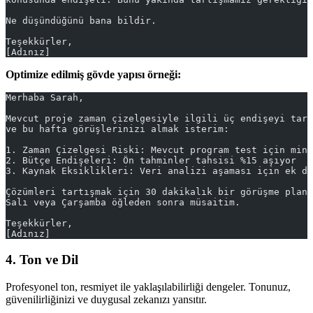
Ne düşündüğünü bana bildir.
Teşekkürler,
[Adınız]
Optimize edilmiş gövde yapısı örneği:
Merhaba Sarah,
Mevcut proje zaman çizelgesiyle ilgili üç endişeyi tart
ve bu hafta görüşlerinizi almak isterim:
1. Zaman Çizelgesi Riski: Mevcut program test için min
2. Bütçe Endişeleri: Ön tahminler tahsisi %15 aşıyor
3. Kaynak Eksiklikleri: Veri analizi aşaması için ek de
Çözümleri tartışmak için 30 dakikalık bir görüşme planl
Salı veya Çarşamba öğleden sonra müsaitim.
Teşekkürler,
[Adınız]
4. Ton ve Dil
Profesyonel ton, resmiyet ile yaklaşılabilirliği dengeler. Tonunuz,
güvenilirliğinizi ve duygusal zekanızı yansıtır.