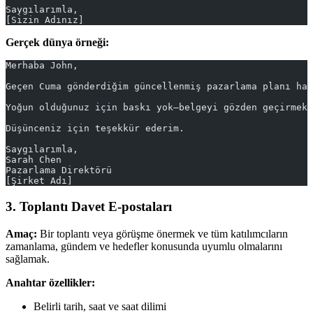
Saygılarımla,
[Sizin Adınız]
Gerçek dünya örneği:
Merhaba John,
Geçen Cuma gönderdiğim güncellenmiş pazarlama planı ha
Yoğun olduğunuz için baskı yok—belgeyi gözden geçirmek 
Düşünceniz için teşekkür ederim.
Saygılarımla,
Sarah Chen
Pazarlama Direktörü
[Şirket Adı]
3. Toplantı Davet E-postaları
Amaç:
Bir toplantı veya görüşme önermek ve tüm katılımcıların
zamanlama, gündem ve hedefler konusunda uyumlu olmalarını
sağlamak.
Anahtar özellikler:
Belirli tarih, saat ve saat dilimi