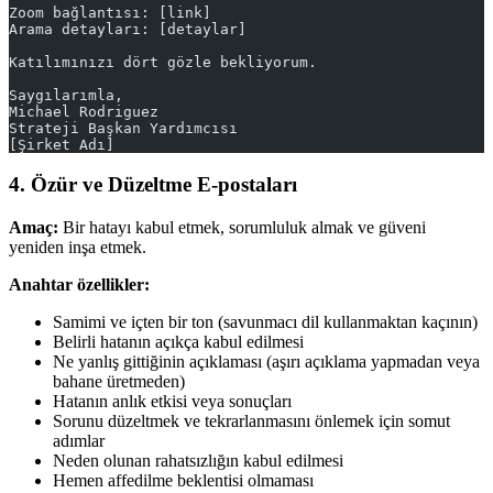
Zoom bağlantısı: [link]
Arama detayları: [detaylar]
Katılımınızı dört gözle bekliyorum.
Saygılarımla,
Michael Rodriguez
Strateji Başkan Yardımcısı
[Şirket Adı]
4. Özür ve Düzeltme E-postaları
Amaç:
Bir hatayı kabul etmek, sorumluluk almak ve güveni
yeniden inşa etmek.
Anahtar özellikler:
Samimi ve içten bir ton (savunmacı dil kullanmaktan kaçının)
Belirli hatanın açıkça kabul edilmesi
Ne yanlış gittiğinin açıklaması (aşırı açıklama yapmadan veya
bahane üretmeden)
Hatanın anlık etkisi veya sonuçları
Sorunu düzeltmek ve tekrarlanmasını önlemek için somut
adımlar
Neden olunan rahatsızlığın kabul edilmesi
Hemen affedilme beklentisi olmaması