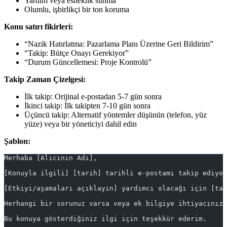
Yardım veya esneklik sunma
Olumlu, işbirlikçi bir ton koruma
Konu satırı fikirleri:
“Nazik Hatırlatma: Pazarlama Planı Üzerine Geri Bildirim”
“Takip: Bütçe Onayı Gerekiyor”
“Durum Güncellemesi: Proje Kontrolü”
Takip Zaman Çizelgesi:
İlk takip: Orijinal e-postadan 5-7 gün sonra
İkinci takip: İlk takipten 7-10 gün sonra
Üçüncü takip: Alternatif yöntemler düşünün (telefon, yüz
yüze) veya bir yöneticiyi dahil edin
Şablon:
Merhaba [Alıcının Adı],
[Konuyla ilgili] [tarih] tarihli e-postamı takip ediyor
[Etkiyi/aşamaları açıklayın] yardımcı olacağı için [tar
Herhangi bir sorunuz varsa veya ek bilgiye ihtiyacınız 
Bu konuya gösterdiğiniz ilgi için teşekkür ederim.