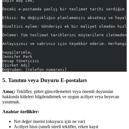
Sayın Bay Lee,
Önceki e-postamda yanlış bir teslimat tarihi verdiğim 
Etkisi: Bu değişikliğin planlamanızı aksatmış ve hayal
Düzeltici eylem: Gönderiyi ek bir maliyet olmadan hızla
Önleme: Tüm teslimat tarihlerini müşterilere iletmeden 
Anlayışınız ve sabrınız için teşekkür ederim. Herhangi 
Saygılarımla,
Jennifer Park
Hesap Yöneticisi
[Şirket Adı]
Doğrudan: [telefon numarası]
5. Tanıtım veya Duyuru E-postaları
Amaç:
Teklifler, şirket güncellemeleri veya önemli duyurular
hakkında kitleleri bilgilendirmek ve uygun aciliyet veya heyecan
yaratmak.
Anahtar özellikler:
Net değer önerisi (okuyucu için ne var)
Aciliyet hissi (sınırlı süreli teklifler, erken kayıt