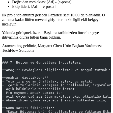
Doğrudan meslektaş: [Ad] - [e-posta]
Ekip lideri: [Ad] - [e-posta]
İlk proje toplantınızı gelecek Pazartesi saat 10:00’da planladık. O
zamana kadar lütfen mevcut girişimlerimizle ilgili ekli belgeyi
inceleyin.
Yakında görüşmek üzere! Başlama tarihinizden önce bir şeye
ihtiyacınız olursa lütfen bana bildirin.
Aramıza hoş geldiniz, Margaret Chen Ürün Başkan Yardımcısı
TechFlow Solutions
### 7. Bülten ve Güncelleme E-postaları
**Amaç:** Paydaşları bilgilendirmek ve meşgul tutmak i
**Anahtar özellikler:**
- Tutarlı program (haftalık, aylık, üç aylık)
- İçerik türlerinin karışımı (güncellemeler, içgörüler,
- Açık bölümlerle taranabilir format
- Profesyonel ancak samimi ton
- Açık eylem çağrısı (tam makaleyi oku, etkinliğe katıl
- Abonelikten çıkma seçeneği (harici bültenler için)
**Konu satırı fikirleri:**
- "Kasım Bülteni: Ürün Güncellemeleri ve Yaklaşan Etkin