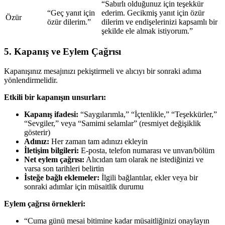
“Sabırlı olduğunuz için teşekkür
“Geç yanıt için
ederim. Gecikmiş yanıt için özür
Özür
özür dilerim.”
dilerim ve endişelerinizi kapsamlı bir
şekilde ele almak istiyorum.”
5. Kapanış ve Eylem Çağrısı
Kapanışınız mesajınızı pekiştirmeli ve alıcıyı bir sonraki adıma
yönlendirmelidir.
Etkili bir kapanışın unsurları:
Kapanış ifadesi:
“Saygılarımla,” “İçtenlikle,” “Teşekkürler,”
“Sevgiler,” veya “Samimi selamlar” (resmiyet değişiklik
gösterir)
Adınız:
Her zaman tam adınızı ekleyin
İletişim bilgileri:
E-posta, telefon numarası ve unvan/bölüm
Net eylem çağrısı:
Alıcıdan tam olarak ne istediğinizi ve
varsa son tarihleri belirtin
İsteğe bağlı eklemeler:
İlgili bağlantılar, ekler veya bir
sonraki adımlar için müsaitlik durumu
Eylem çağrısı örnekleri:
“Cuma günü mesai bitimine kadar müsaitliğinizi onaylayın