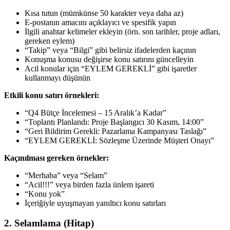
Kısa tutun (mümkünse 50 karakter veya daha az)
E-postanın amacını açıklayıcı ve spesifik yapın
İlgili anahtar kelimeler ekleyin (örn. son tarihler, proje adları,
gereken eylem)
“Takip” veya “Bilgi” gibi belirsiz ifadelerden kaçının
Konuşma konusu değişirse konu satırını güncelleyin
Acil konular için “EYLEM GEREKLİ” gibi işaretler
kullanmayı düşünün
Etkili konu satırı örnekleri:
“Q4 Bütçe İncelemesi – 15 Aralık’a Kadar”
“Toplantı Planlandı: Proje Başlangıcı 30 Kasım, 14:00”
“Geri Bildirim Gerekli: Pazarlama Kampanyası Taslağı”
“EYLEM GEREKLİ: Sözleşme Üzerinde Müşteri Onayı”
Kaçınılması gereken örnekler:
“Merhaba” veya “Selam”
“Acil!!!” veya birden fazla ünlem işareti
“Konu yok”
İçeriğiyle uyuşmayan yanıltıcı konu satırları
2. Selamlama (Hitap)