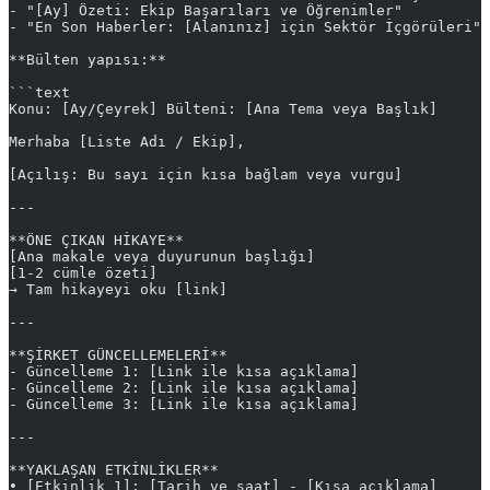
- "[Ay] Özeti: Ekip Başarıları ve Öğrenimler"
- "En Son Haberler: [Alanınız] için Sektör İçgörüleri"
**Bülten yapısı:**
```text
Konu: [Ay/Çeyrek] Bülteni: [Ana Tema veya Başlık]
Merhaba [Liste Adı / Ekip],
[Açılış: Bu sayı için kısa bağlam veya vurgu]
---
**ÖNE ÇIKAN HİKAYE**
[Ana makale veya duyurunun başlığı]
[1-2 cümle özeti]
→ Tam hikayeyi oku [link]
---
**ŞİRKET GÜNCELLEMELERİ**
- Güncelleme 1: [Link ile kısa açıklama]
- Güncelleme 2: [Link ile kısa açıklama]
- Güncelleme 3: [Link ile kısa açıklama]
---
**YAKLAŞAN ETKİNLİKLER**
• [Etkinlik 1]: [Tarih ve saat] - [Kısa açıklama]