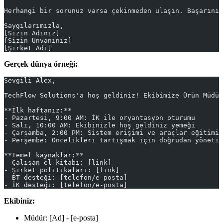
Herhangi bir sorunuz varsa çekinmeden ulaşın. Başarınız
Saygılarımızla,
[Sizin Adınız]
[Sizin Unvanınız]
[Şirket Adı]
Gerçek dünya örneği:
Sevgili Alex,
TechFlow Solutions'a hoş geldiniz! Ekibimize Ürün Müdür
**İlk haftanız:**
- Pazartesi, 9:00 AM: İK ile oryantasyon oturumu
- Salı, 10:00 AM: Ekibinizle hoş geldiniz yemeği
- Çarşamba, 2:00 PM: Sistem erişimi ve araçlar eğitimi
- Perşembe: Öncelikleri tartışmak için doğrudan yönetic
**Temel kaynaklar:**
- Çalışan el kitabı: [link]
- Şirket politikaları: [link]
- BT desteği: [telefon/e-posta]
- İK desteği: [telefon/e-posta]
Ekibiniz:
Müdür: [Ad] - [e-posta]