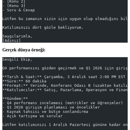
- [Konu 2]
- [Konu 3]
- Soru & Cevap
Lütfen bu zamanın sizin için uygun olup olmadığını bild
Katılımınızı dört gözle bekliyorum.
Saygılarımla,
[Adınız]
Gerçek dünya örneği:
Sevgili Ekip,
Q4 performansını gözden geçirmek ve Q1 2026 için girişi
**Tarih & Saat:** Çarşamba, 3 Aralık saat 2:00 PM EST
**Süre:** 60 dakika
**Format:** Yerinde, Konferans Odası B (uzaktan katılım
**Katılımcılar:** Satış, Pazarlama, Operasyon ve Finans
**Gündem:**
- Q4 performans incelemesi (metrikler ve öğrenimler)
- Q1 2026 girişim planlaması ve öncelikler
- Kaynak tahsisi ve bütçe sonlandırma
- Açık tartışma ve sorular
Lütfen katılımınızı 1 Aralık Pazartesi gününe kadar ona