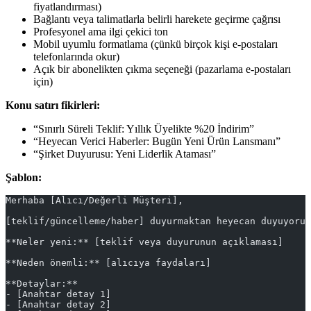
fiyatlandırması)
Bağlantı veya talimatlarla belirli harekete geçirme çağrısı
Profesyonel ama ilgi çekici ton
Mobil uyumlu formatlama (çünkü birçok kişi e-postaları
telefonlarında okur)
Açık bir abonelikten çıkma seçeneği (pazarlama e-postaları
için)
Konu satırı fikirleri:
“Sınırlı Süreli Teklif: Yıllık Üyelikte %20 İndirim”
“Heyecan Verici Haberler: Bugün Yeni Ürün Lansmanı”
“Şirket Duyurusu: Yeni Liderlik Ataması”
Şablon:
Merhaba [Alıcı/Değerli Müşteri],
[teklif/güncelleme/haber] duyurmaktan heyecan duyuyoruz
**Neler yeni:** [teklif veya duyurunun açıklaması]
**Neden önemli:** [alıcıya faydaları]
**Detaylar:**
- [Anahtar detay 1]
- [Anahtar detay 2]