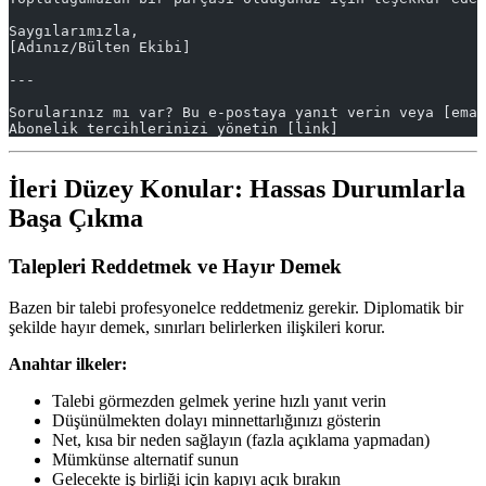
Saygılarımızla,
[Adınız/Bülten Ekibi]
---
Sorularınız mı var? Bu e-postaya yanıt verin veya [emai
Abonelik tercihlerinizi yönetin [link]
İleri Düzey Konular: Hassas Durumlarla
Başa Çıkma
Talepleri Reddetmek ve Hayır Demek
Bazen bir talebi profesyonelce reddetmeniz gerekir. Diplomatik bir
şekilde hayır demek, sınırları belirlerken ilişkileri korur.
Anahtar ilkeler:
Talebi görmezden gelmek yerine hızlı yanıt verin
Düşünülmekten dolayı minnettarlığınızı gösterin
Net, kısa bir neden sağlayın (fazla açıklama yapmadan)
Mümkünse alternatif sunun
Gelecekte iş birliği için kapıyı açık bırakın