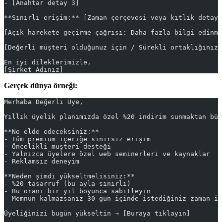
- [Anahtar detay 3]
**Sınırlı erişim:** [Zaman çerçevesi veya kıtlık detayı
[Açık harekete geçirme çağrısı: Daha fazla bilgi edinme
[Değerli müşteri olduğunuz için / Sürekli ortaklığınız 
En iyi dileklerimizle,
[Şirket Adınız]
Gerçek dünya örneği:
Merhaba Değerli Üye,
Yıllık üyelik planımızda özel %20 indirim sunmaktan büy
**Ne elde edeceksiniz:**
- Tüm premium içeriğe sınırsız erişim
- Öncelikli müşteri desteği
- Yalnızca üyelere özel web seminerleri ve kaynaklar
- Reklamsız deneyim
**Neden şimdi yükseltmelisiniz:**
- %20 tasarruf (bu ayla sınırlı)
- Bu oranı bir yıl boyunca sabitleyin
- Memnun kalmazsanız 30 gün içinde istediğiniz zaman ip
Üyeliğinizi bugün yükseltin → [Buraya tıklayın]