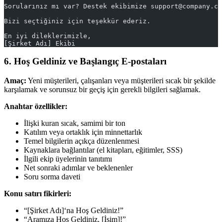
Sorularınız mı var? Destek ekibimize support@company.c
Bizi seçtiğiniz için teşekkür ederiz.
En iyi dileklerimizle,
[Şirket Adı] Ekibi
6. Hoş Geldiniz ve Başlangıç E-postaları
Amaç:
Yeni müşterileri, çalışanları veya müşterileri sıcak bir şekilde
karşılamak ve sorunsuz bir geçiş için gerekli bilgileri sağlamak.
Anahtar özellikler:
İlişki kuran sıcak, samimi bir ton
Katılım veya ortaklık için minnettarlık
Temel bilgilerin açıkça düzenlenmesi
Kaynaklara bağlantılar (el kitapları, eğitimler, SSS)
İlgili ekip üyelerinin tanıtımı
Net sonraki adımlar ve beklenenler
Soru sorma daveti
Konu satırı fikirleri:
“[Şirket Adı]‘na Hoş Geldiniz!”
“Aramıza Hoş Geldiniz, [İsim]!”