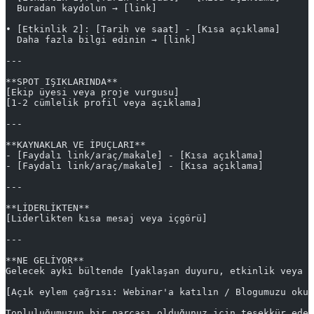
  Buradan kaydolun → [link]
• [Etkinlik 2]: [Tarih ve saat] - [Kısa açıklama]
  Daha fazla bilgi edinin → [link]
---
**SPOT IŞIKLARINDA**
[Ekip üyesi veya proje vurgusu]
[1-2 cümlelik profil veya açıklama]
---
**KAYNAKLAR VE İPUÇLARI**
- [Faydalı link/araç/makale] - [Kısa açıklama]
- [Faydalı link/araç/makale] - [Kısa açıklama]
---
**LİDERLİKTEN**
[Liderlikten kısa mesaj veya içgörü]
---
**NE GELİYOR**
Gelecek ayki bültende [yaklaşan duyuru, etkinlik veya g
[Açık eylem çağrısı: Webinar'a katılın / Blogumuzu okuy
Topluluğumuzun bir parçası olduğunuz için teşekkür eder