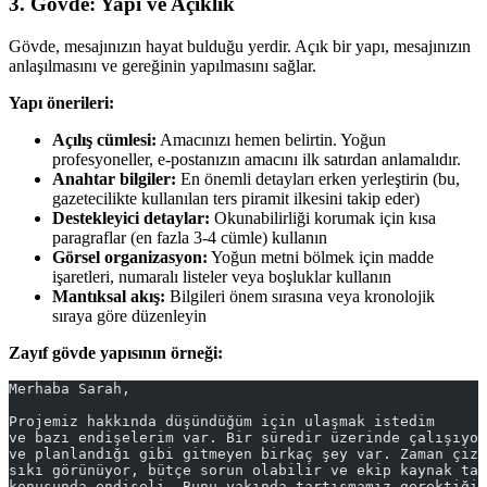
3. Gövde: Yapı ve Açıklık
Gövde, mesajınızın hayat bulduğu yerdir. Açık bir yapı, mesajınızın
anlaşılmasını ve gereğinin yapılmasını sağlar.
Yapı önerileri:
Açılış cümlesi:
Amacınızı hemen belirtin. Yoğun
profesyoneller, e-postanızın amacını ilk satırdan anlamalıdır.
Anahtar bilgiler:
En önemli detayları erken yerleştirin (bu,
gazetecilikte kullanılan ters piramit ilkesini takip eder)
Destekleyici detaylar:
Okunabilirliği korumak için kısa
paragraflar (en fazla 3-4 cümle) kullanın
Görsel organizasyon:
Yoğun metni bölmek için madde
işaretleri, numaralı listeler veya boşluklar kullanın
Mantıksal akış:
Bilgileri önem sırasına veya kronolojik
sıraya göre düzenleyin
Zayıf gövde yapısının örneği:
Merhaba Sarah,
Projemiz hakkında düşündüğüm için ulaşmak istedim 
ve bazı endişelerim var. Bir süredir üzerinde çalışıyor
ve planlandığı gibi gitmeyen birkaç şey var. Zaman çize
sıkı görünüyor, bütçe sorun olabilir ve ekip kaynak tah
konusunda endişeli. Bunu yakında tartışmamız gerektiğin