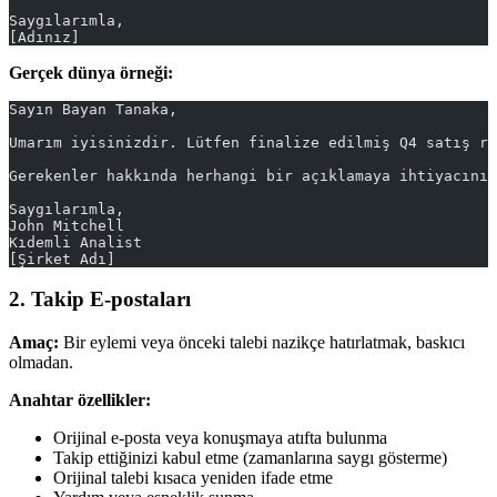
Saygılarımla,
[Adınız]
Gerçek dünya örneği:
Sayın Bayan Tanaka,
Umarım iyisinizdir. Lütfen finalize edilmiş Q4 satış ra
Gerekenler hakkında herhangi bir açıklamaya ihtiyacınız
Saygılarımla,
John Mitchell
Kıdemli Analist
[Şirket Adı]
2. Takip E-postaları
Amaç:
Bir eylemi veya önceki talebi nazikçe hatırlatmak, baskıcı
olmadan.
Anahtar özellikler:
Orijinal e-posta veya konuşmaya atıfta bulunma
Takip ettiğinizi kabul etme (zamanlarına saygı gösterme)
Orijinal talebi kısaca yeniden ifade etme