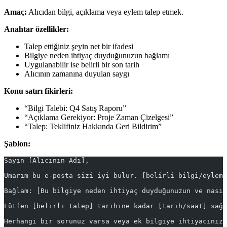
Amaç:
Alıcıdan bilgi, açıklama veya eylem talep etmek.
Anahtar özellikler:
Talep ettiğiniz şeyin net bir ifadesi
Bilgiye neden ihtiyaç duyduğunuzun bağlamı
Uygulanabilir ise belirli bir son tarih
Alıcının zamanına duyulan saygı
Konu satırı fikirleri:
“Bilgi Talebi: Q4 Satış Raporu”
“Açıklama Gerekiyor: Proje Zaman Çizelgesi”
“Talep: Teklifiniz Hakkında Geri Bildirim”
Şablon:
Sayın [Alıcının Adı],
Umarım bu e-posta sizi iyi bulur. [belirli bilgi/eylem]
Bağlam: [Bu bilgiye neden ihtiyaç duyduğunuzun ve nası
Lütfen [belirli talep] tarihine kadar [tarih/saat] sağl
Herhangi bir sorunuz varsa veya ek bilgiye ihtiyacınız 