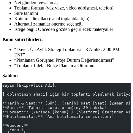
Net gündem veya amaç
Toplantı formatı (yüz yüze, video görüşmesi, telefon)
Süre tahmini
Katılım talimatları (sanal toplantılar için)
Alternatif zamanlar önerme seçeneği
İsteğe bağlı: Önceden gözden geçirilecek materyaller
Konu satırı fikirleri:
“Davet: Üç Aylık Strateji Toplantısı – 3 Aralık, 2:00 PM
EST”
“Planlanan Görüşme: Proje Durum Değerlendirmesi”
“Toplantı Talebi: Bütçe Planlama Oturumu”
Şablon:
Sayın [Ekip/Alıcı Adı],
[Toplantının amacı] için bir toplantı planlamak istiyor
**Tarih & Saat:** [Gün], [Tarih] saat [Saat] [Zaman Dil
**Süre:** [Tahmini süre, örneğin, 30 dakika]
**Format:** [Yerinde [konum] / [platform] üzerinden vid
**Katılımcılar:** [Ana katılımcıların isimleri]
**Gündem:**
- [Konu 1]