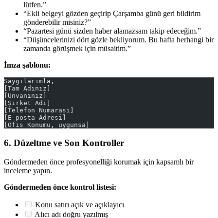
lütfen.”
“Ekli belgeyi gözden geçirip Çarşamba günü geri bildirim
gönderebilir misiniz?”
“Pazartesi günü sizden haber alamazsam takip edeceğim.”
“Düşüncelerinizi dört gözle bekliyorum. Bu hafta herhangi bir
zamanda görüşmek için müsaitim.”
İmza şablonu:
Saygılarımla,
[Tam Adınız]
[Unvanınız]
[Şirket Adı]
[Telefon Numarası]
[E-posta Adresi]
[Ofis Konumu, uygunsa]
6. Düzeltme ve Son Kontroller
Göndermeden önce profesyonelliği korumak için kapsamlı bir
inceleme yapın.
Göndermeden önce kontrol listesi:
Konu satırı açık ve açıklayıcı
Alıcı adı doğru yazılmış