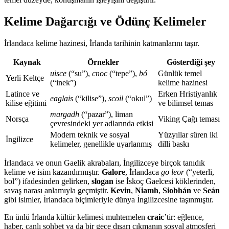
Kelime Dağarcığı ve Ödünç Kelimeler
İrlandaca kelime hazinesi, İrlanda tarihinin katmanlarını taşır.
Kaynak
Örnekler
Gösterdiği şey
uisce
(“su”),
cnoc
(“tepe”),
bó
Günlük temel
Yerli Keltçe
(“inek”)
kelime hazinesi
Latince ve
Erken Hristiyanlık
eaglais
(“kilise”),
scoil
(“okul”)
kilise eğitimi
ve bilimsel temas
margadh
(“pazar”), liman
Norsça
Viking Çağı teması
çevresindeki yer adlarında etkisi
Modern teknik ve sosyal
Yüzyıllar süren iki
İngilizce
kelimeler, genellikle uyarlanmış
dilli baskı
İrlandaca ve onun Gaelik akrabaları, İngilizceye birçok tanıdık
kelime ve isim kazandırmıştır.
Galore
, İrlandaca
go leor
(“yeterli,
bol”) ifadesinden gelirken,
slogan
ise İskoç Gaelcesi köklerinden,
savaş narası anlamıyla geçmiştir.
Kevin
,
Niamh
,
Siobhán
ve
Seán
gibi isimler, İrlandaca biçimleriyle dünya İngilizcesine taşınmıştır.
En ünlü İrlanda kültür kelimesi muhtemelen
craic
’tir: eğlence,
haber, canlı sohbet ya da bir gece dışarı çıkmanın sosyal atmosferi