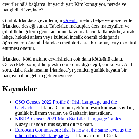
çeviriler hâlâ bağlama ihtiyaç duyar: Kim konuşuyor, nerede ve
hangi dil düzeyinde?
Günlük İrlandaca çeviriler için
OpenL
, metin, belge ve görsellerde
İrlandaca desteği sunar. Tabelalar, mektuplar, ders materyalleri ve
çift dilli belgelerin genel anlamını kavramak için kullanışlıdır; ancak
lehçe, hukuki anlam veya kültürel incelik önemli olduğunda,
öğrenenlerin önemli İrlandaca metinleri akıcı bir konuşucuya kontrol
ettirmesi önerilir.
İrlandaca, kötü makine çevirisinden çok daha kötüsünü atlattı.
Gelecekteki soru, dilin prestiji olup olmadığı değil; çünkü var. Asıl
soru, daha fazla insanın İrlandaca’yı yeniden günlük hayatın bir
parçası haline getirip getiremeyeceği.
Kaynaklar
CSO Census 2022 Profile 8: Irish Language and the
Gaeltacht
— İrlanda Cumhuriyeti’nin resmi konuşan sayıları,
günlük kullanım verileri ve Gaeltacht istatistikleri.
NISRA Census 2021 Main Statistics Language Tables
—
Kuzey İrlanda nüfus sayımı dil tabloları.
European Commission: Irish is now at the same level as the
other official EU languages
— İrlandaca’nın 1 Ocak