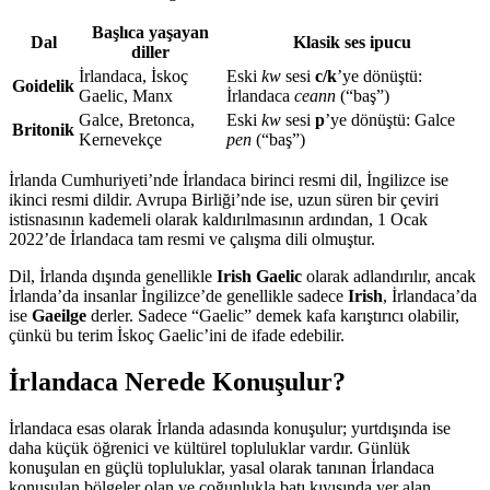
Başlıca yaşayan
Dal
Klasik ses ipucu
diller
İrlandaca, İskoç
Eski
kw
sesi
c/k
’ye dönüştü:
Goidelik
Gaelic, Manx
İrlandaca
ceann
(“baş”)
Galce, Bretonca,
Eski
kw
sesi
p
’ye dönüştü: Galce
Britonik
Kernevekçe
pen
(“baş”)
İrlanda Cumhuriyeti’nde İrlandaca birinci resmi dil, İngilizce ise
ikinci resmi dildir. Avrupa Birliği’nde ise, uzun süren bir çeviri
istisnasının kademeli olarak kaldırılmasının ardından, 1 Ocak
2022’de İrlandaca tam resmi ve çalışma dili olmuştur.
Dil, İrlanda dışında genellikle
Irish Gaelic
olarak adlandırılır, ancak
İrlanda’da insanlar İngilizce’de genellikle sadece
Irish
, İrlandaca’da
ise
Gaeilge
derler. Sadece “Gaelic” demek kafa karıştırıcı olabilir,
çünkü bu terim İskoç Gaelic’ini de ifade edebilir.
İrlandaca Nerede Konuşulur?
İrlandaca esas olarak İrlanda adasında konuşulur; yurtdışında ise
daha küçük öğrenici ve kültürel topluluklar vardır. Günlük
konuşulan en güçlü topluluklar, yasal olarak tanınan İrlandaca
konuşulan bölgeler olan ve çoğunlukla batı kıyısında yer alan