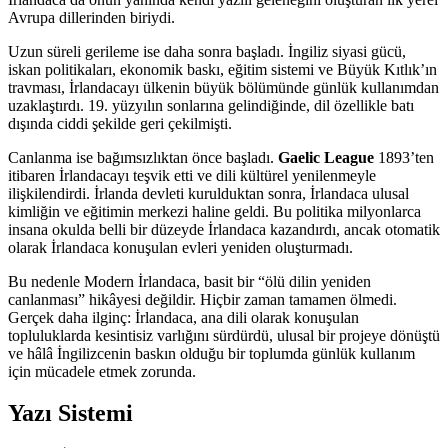
Avrupa dillerinden biriydi.
Uzun süreli gerileme ise daha sonra başladı. İngiliz siyasi gücü,
iskan politikaları, ekonomik baskı, eğitim sistemi ve Büyük Kıtlık’ın
travması, İrlandacayı ülkenin büyük bölümünde günlük kullanımdan
uzaklaştırdı. 19. yüzyılın sonlarına gelindiğinde, dil özellikle batı
dışında ciddi şekilde geri çekilmişti.
Canlanma ise bağımsızlıktan önce başladı.
Gaelic League
1893’ten
itibaren İrlandacayı teşvik etti ve dili kültürel yenilenmeyle
ilişkilendirdi. İrlanda devleti kurulduktan sonra, İrlandaca ulusal
kimliğin ve eğitimin merkezi haline geldi. Bu politika milyonlarca
insana okulda belli bir düzeyde İrlandaca kazandırdı, ancak otomatik
olarak İrlandaca konuşulan evleri yeniden oluşturmadı.
Bu nedenle Modern İrlandaca, basit bir “ölü dilin yeniden
canlanması” hikâyesi değildir. Hiçbir zaman tamamen ölmedi.
Gerçek daha ilginç: İrlandaca, ana dili olarak konuşulan
topluluklarda kesintisiz varlığını sürdürdü, ulusal bir projeye dönüştü
ve hâlâ İngilizcenin baskın olduğu bir toplumda günlük kullanım
için mücadele etmek zorunda.
Yazı Sistemi