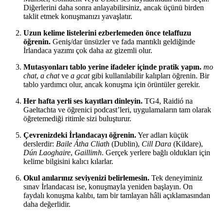
Diğerlerini daha sonra anlayabilirsiniz, ancak üçünü birden
taklit etmek konuşmanızı yavaşlatır.
Uzun kelime listelerini ezberlemeden önce telaffuzu
öğrenin.
Geniş/dar ünsüzler ve fada mantıklı geldiğinde
İrlandaca yazımı çok daha az gizemli olur.
Mutasyonları tablo yerine ifadeler içinde pratik yapın.
mo
chat
,
a chat
ve
a gcat
gibi kullanılabilir kalıpları öğrenin. Bir
tablo yardımcı olur, ancak konuşma için örüntüler gerekir.
Her hafta yerli ses kayıtları dinleyin.
TG4, Raidió na
Gaeltachta ve öğrenici podcast’leri, uygulamaların tam olarak
öğretemediği ritimle sizi buluşturur.
Çevrenizdeki İrlandacayı öğrenin.
Yer adları küçük
derslerdir:
Baile Átha Cliath
(Dublin),
Cill Dara
(Kildare),
Dún Laoghaire
,
Gaillimh
. Gerçek yerlere bağlı oldukları için
kelime bilgisini kalıcı kılarlar.
Okul anılarınız seviyenizi belirlemesin.
Tek deneyiminiz
sınav İrlandacası ise, konuşmayla yeniden başlayın. On
faydalı konuşma kalıbı, tam bir tamlayan hâli açıklamasından
daha değerlidir.