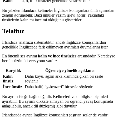
Kalın
a, o, u
Ünsüzler genellikle velarize olur
Bu yüzden İrlandaca kelimeler İngilizce konuşanlara ünlü açısından
zengin görünebilir. Bazı ünlüler yazım işlevi görür: Yakındaki
ünsüzlerin kalın mı ince mi olduğunu gösterirler.
Telaffuz
İrlandaca telaffuzu sistematiktir, ancak İngilizce konuşanlardan
genellikle İngilizcede fark edilmeyen ayrımları duymalarını ister.
En önemli ses ayrımı
kalın ve ince ünsüzler
arasındadır. Neredeyse
her ünsüzün iki versiyonu vardır:
Karşıtlık
Öğrenciye yönelik açıklama
Kalın
Daha koyu, ağzın arka kısmında çıkan bir sesle
ünsüz
söylenir
İnce ünsüz
Daha hafif, “y-benzeri” bir sesle söylenir
Bu ayrım isteğe bağlı değildir. Kelimeleri ve dilbilgisel biçimleri
ayırabilir. Bu ayrımı dikkate almayan bir öğrenci yavaş konuşmada
anlaşılabilir, ancak dil düzleşmiş gibi duyulur.
İrlandacada ayrıca İngilizce konuşanları şaşırtan sesler de vardır: