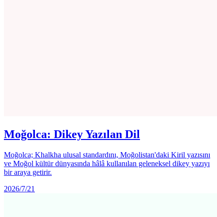
Moğolca: Dikey Yazılan Dil
Moğolca; Khalkha ulusal standardını, Moğolistan'daki Kiril yazısını
ve Moğol kültür dünyasında hâlâ kullanılan geleneksel dikey yazıyı
bir araya getirir.
2026/7/21