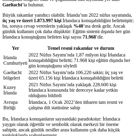
Gaeltacht
’ta bulunur.
Büyük rakamlar yanıltıcı olabilir. İrlanda’nın 2022 nüfus sayımında,
üç yaş ve üzeri 1.873.997 kişi
İrlandaca konuşabildiğini belirtmiştir;
bu, soruya cevap verenlerin yaklaşık
%40
’ına denk gelir. Ancak
günlük kullanım çok daha düşüktür: Eğitim sistemi dışında her gün
İrlandaca konuştuğunu belirten kişi sayısı
71.968
’dir.
Yer
Temel resmi rakamlar ve durum
2022 Nüfus Sayımı’nda 1,87 milyon kişi İrlandaca
İrlanda
konuşabildiğini belirtti; 71.968 kişi eğitim dışında her
Cumhuriyeti
gün konuştuğunu söyledi
Gaeltacht
2022 Nüfus Sayımı’nda 106.220 sakin; üç yaş ve
bölgeleri
üzeri 65.156 kişi İrlandaca konuşabildiğini belirtti
2021 Nüfus Sayımı’nda yaklaşık 228.600 kişi
Kuzey
İrlandaca konusunda bir dereceye kadar yetkin
İrlanda
olduğunu bildirdi
Avrupa
İrlandaca, 1 Ocak 2022’den itibaren tam resmi ve
Birliği
çalışma dili statüsüne sahip
Bu, İrlandaca konuşanların sayısındaki paradokstur: İrlandaca
yaygın olarak öğretilir ve sembolik olarak merkezi bir öneme
sahiptir, ancak günlük nesiller arası kullanımı çok daha küçük
topluluklarda yoğunlaşmıştır.