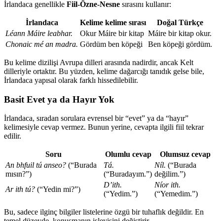
İrlandaca genellikle
Fiil-Özne-Nesne
sırasını kullanır:
İrlandaca
Kelime kelime sırası
Doğal Türkçe
Léann Máire leabhar.
Okur Máire bir kitap
Máire bir kitap okur.
Chonaic mé an madra.
Gördüm ben köpeği
Ben köpeği gördüm.
Bu kelime dizilişi Avrupa dilleri arasında nadirdir, ancak Kelt
dilleriyle ortaktır. Bu yüzden, kelime dağarcığı tanıdık gelse bile,
İrlandaca yapısal olarak farklı hissedilebilir.
Basit Evet ya da Hayır Yok
İrlandaca, sıradan sorulara evrensel bir “evet” ya da “hayır”
kelimesiyle cevap vermez. Bunun yerine, cevapta ilgili fiil tekrar
edilir.
Soru
Olumlu cevap
Olumsuz cevap
An bhfuil tú anseo?
(“Burada
Tá.
Níl.
(“Burada
mısın?”)
(“Buradayım.”)
değilim.”)
D’ith.
Níor ith.
Ar ith tú?
(“Yedin mi?”)
(“Yedim.”)
(“Yemedim.”)
Bu, sadece ilginç bilgiler listelerine özgü bir tuhaflık değildir. En
temel düzeyde, konuşmanın işleyişini değiştirir.