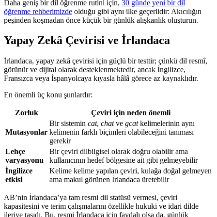
Daha geniş bir dil öğrenme rutini için,
30 günde yeni bir dil
öğrenme rehberimizde
olduğu gibi aynı ilke geçerlidir: Akıcılığın
peşinden koşmadan önce küçük bir günlük alışkanlık oluşturun.
Yapay Zekâ Çevirisi ve İrlandaca
İrlandaca, yapay zekâ çevirisi için güçlü bir testtir; çünkü dil resmî,
görünür ve dijital olarak desteklenmektedir, ancak İngilizce,
Fransızca veya İspanyolcaya kıyasla hâlâ görece az kaynaklıdır.
En önemli üç konu şunlardır:
Zorluk
Çeviri için neden önemli
Bir sistemin
cat
,
chat
ve
gcat
kelimelerinin aynı
Mutasyonlar
kelimenin farklı biçimleri olabileceğini tanıması
gerekir
Lehçe
Bir çeviri dilbilgisel olarak doğru olabilir ama
varyasyonu
kullanıcının hedef bölgesine ait gibi gelmeyebilir
İngilizce
Kelime kelime yapılan çeviri, kulağa doğal gelmeyen
etkisi
ama makul görünen İrlandaca üretebilir
AB’nin İrlandaca’ya tam resmi dil statüsü vermesi, çeviri
kapasitesini ve terim çalışmalarını özellikle hukuki ve idari dilde
ileriye taşıdı. Bu, resmi İrlandaca için faydalı olsa da, günlük