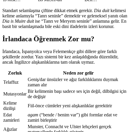
Standart selamlaşma çiftine dikkat etmek gerekir.
Dia duit
kelimesi
kelime anlamıyla “Tanrı seninle” demektir ve geleneksel yanıtı olan
Dia is Muire duit
ise “Tanrı ve Meryem seninle” anlamına gelir. En
basit bir selamlaşmada bile eski dini ifadelerin izleri korunur.
İrlandaca Öğrenmek Zor mu?
İrlandaca, İspanyolca veya Felemenkçe gibi dillere göre farklı
şekillerde zordur. Yazı sistemi bir kez anlaşıldığında düzenlidir,
ancak İngilizce alışkanlıklarına tam olarak uymaz.
Zorluk
Neden zor gelir
Geniş/dar ünsüzler ve ağız farklılıklarını duymak
Telaffuz
zaman alır
Bir kelimenin başı sadece ses için değil, dilbilgisi için
Mutasyonlar
de değişir
Kelime
Fiil-önce cümleler yeni alışkanlıklar gerektirir
dizilişi
Edat
agam
(“bende / benim var”) gibi formlar edat ve
zamirleri
zamiri birleştirir
Munster, Connacht ve Ulster lehçeleri gerçek
Ağızlar
materyallerde farklılık gösterir