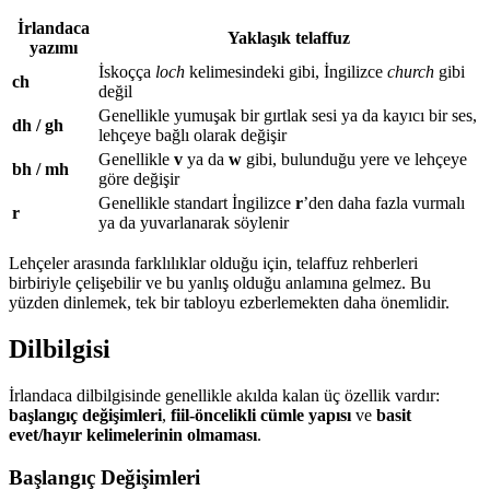
İrlandaca
Yaklaşık telaffuz
yazımı
İskoçça
loch
kelimesindeki gibi, İngilizce
church
gibi
ch
değil
Genellikle yumuşak bir gırtlak sesi ya da kayıcı bir ses,
dh / gh
lehçeye bağlı olarak değişir
Genellikle
v
ya da
w
gibi, bulunduğu yere ve lehçeye
bh / mh
göre değişir
Genellikle standart İngilizce
r
’den daha fazla vurmalı
r
ya da yuvarlanarak söylenir
Lehçeler arasında farklılıklar olduğu için, telaffuz rehberleri
birbiriyle çelişebilir ve bu yanlış olduğu anlamına gelmez. Bu
yüzden dinlemek, tek bir tabloyu ezberlemekten daha önemlidir.
Dilbilgisi
İrlandaca dilbilgisinde genellikle akılda kalan üç özellik vardır:
başlangıç değişimleri
,
fiil-öncelikli cümle yapısı
ve
basit
evet/hayır kelimelerinin olmaması
.
Başlangıç Değişimleri