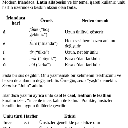
Modern İrlandaca,
Latin alfabesi
ni ve bir temel işareti kullanır: ünlü
harfin üzerindeki keskin aksan olan
fada
.
İrlandaca
Örnek
Neden önemli
harf
fáilte
(“hoş
á
Uzun ünlüyü gösterir
geldiniz”)
Hem sesi hem bazen anlamı
é
Éire
(“İrlanda”)
değiştirir
í
tír
(“ülke”)
Uzun, net bir ünlü
ó
mór
(“büyük”)
Kısa
o
’dan farklıdır
ú
cúl
(“arka”)
Kısa
u
’dan farklıdır
Fada bir süs değildir. Onu yazmamak bir kelimenin telaffuzunu ve
bazen de anlamını değiştirebilir. Örneğin,
sean
“yaşlı” demektir,
Seán
ise “John” adıdır.
İrlandaca yazımı ayrıca ünlü
caol le caol, leathan le leathan
kuralını izler: “ince ile ince, kalın ile kalın.” Pratikte, ünsüzler
kendilerine uygun ünlülerle çevrilir:
Ünlü türü
Harfler
Etkisi
İnce
e, i
Ünsüzler genellikle palatalize olur