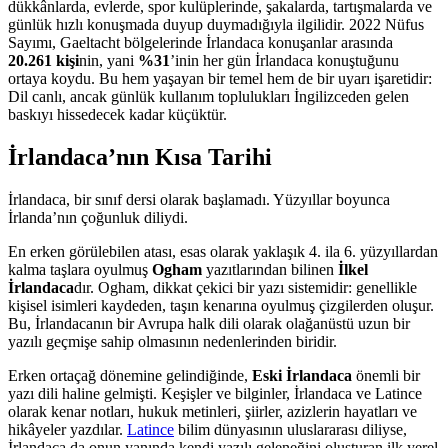
dükkânlarda, evlerde, spor kulüplerinde, şakalarda, tartışmalarda ve
günlük hızlı konuşmada duyup duymadığıyla ilgilidir. 2022 Nüfus
Sayımı, Gaeltacht bölgelerinde İrlandaca konuşanlar arasında
20.261 kişi
nin, yani
%31
’inin her gün İrlandaca konuştuğunu
ortaya koydu. Bu hem yaşayan bir temel hem de bir uyarı işaretidir:
Dil canlı, ancak günlük kullanım toplulukları İngilizceden gelen
baskıyı hissedecek kadar küçüktür.
İrlandaca’nın Kısa Tarihi
İrlandaca, bir sınıf dersi olarak başlamadı. Yüzyıllar boyunca
İrlanda’nın çoğunluk diliydi.
En erken görülebilen atası, esas olarak yaklaşık 4. ila 6. yüzyıllardan
kalma taşlara oyulmuş
Ogham
yazıtlarından bilinen
İlkel
İrlandaca
dır. Ogham, dikkat çekici bir yazı sistemidir: genellikle
kişisel isimleri kaydeden, taşın kenarına oyulmuş çizgilerden oluşur.
Bu, İrlandacanın bir Avrupa halk dili olarak olağanüstü uzun bir
yazılı geçmişe sahip olmasının nedenlerinden biridir.
Erken ortaçağ dönemine gelindiğinde,
Eski İrlandaca
önemli bir
yazı dili haline gelmişti. Keşişler ve bilginler, İrlandaca ve Latince
olarak kenar notları, hukuk metinleri, şiirler, azizlerin hayatları ve
hikâyeler yazdılar.
Latince
bilim dünyasının uluslararası diliyse,
İrlandaca da onun yanında kendi yazılı geleneğini oluşturan ilk yerel