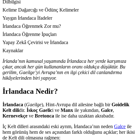
Dilbilgisi
Kelime Dağarcığı ve Ödünç Kelimeler
Yaygın İrlandaca İfadeler
İrlandaca Öğrenmek Zor mu?
İrlandaca Öğrenme İpuçları
Yapay Zekâ Çevirisi ve İrlandaca
Kaynaklar
İrlanda’nın kamusal yaşamında İrlandaca her yerde karşımıza
çıkar, ancak her gün kullananların oranı oldukça düşüktür. Bu
gerilim, Gaeilge’yi Avrupa’nın en ilgi çekici dil canlandırma
hikâyelerinden biri yapıyor.
İrlandaca Nedir?
İrlandaca
(
Gaeilge
), Hint-Avrupa dil ailesine bağlı bir
Goidelik
Kelt dili
dir.
İskoç Gaelic
i ve
Manx
ile yakından,
Galce
,
Kernevekçe
ve
Bretonca
ile ise daha uzaktan akrabadır.
İç Kelt dilleri arasındaki eski ayrım, İrlandaca’nın neden
Galce
ile
hem görünüş hem de ses açısından farklı olduğunu açıklar; her ikisi
de Kelt dili olmasına rağmen: