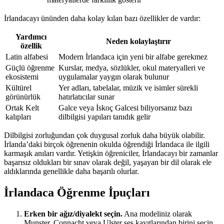
İrlandacayı ününden daha kolay kılan bazı özellikler de vardır:
Yardımcı
Neden kolaylaştırır
özellik
Latin alfabesi
Modern İrlandaca için yeni bir alfabe gerekmez
Güçlü öğrenme
Kurslar, medya, sözlükler, okul materyalleri ve
ekosistemi
uygulamalar yaygın olarak bulunur
Kültürel
Yer adları, tabelalar, müzik ve isimler sürekli
görünürlük
hatırlatıcılar sunar
Ortak Kelt
Galce veya İskoç Galcesi biliyorsanız bazı
kalıpları
dilbilgisi yapıları tanıdık gelir
Dilbilgisi zorluğundan çok duygusal zorluk daha büyük olabilir.
İrlanda’daki birçok öğrenenin okulda öğrendiği İrlandaca ile ilgili
karmaşık anıları vardır. Yetişkin öğreniciler, İrlandacayı bir zamanlar
başarısız oldukları bir sınav olarak değil, yaşayan bir dil olarak ele
aldıklarında genellikle daha başarılı olurlar.
İrlandaca Öğrenme İpuçları
Erken bir ağız/diyalekt seçin.
Ana modeliniz olarak
Munster, Connacht veya Ulster ses kayıtlarından birini seçin.