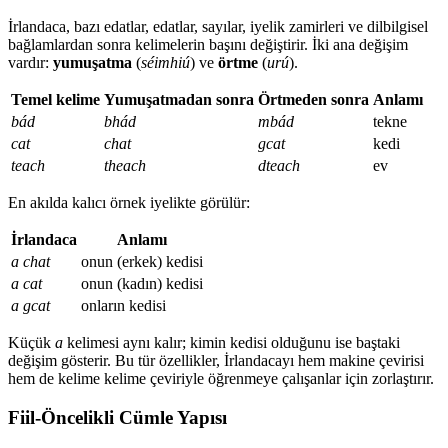
İrlandaca, bazı edatlar, edatlar, sayılar, iyelik zamirleri ve dilbilgisel
bağlamlardan sonra kelimelerin başını değiştirir. İki ana değişim
vardır:
yumuşatma
(
séimhiú
) ve
örtme
(
urú
).
Temel kelime
Yumuşatmadan sonra
Örtmeden sonra
Anlamı
bád
bhád
mbád
tekne
cat
chat
gcat
kedi
teach
theach
dteach
ev
En akılda kalıcı örnek iyelikte görülür:
İrlandaca
Anlamı
a chat
onun (erkek) kedisi
a cat
onun (kadın) kedisi
a gcat
onların kedisi
Küçük
a
kelimesi aynı kalır; kimin kedisi olduğunu ise baştaki
değişim gösterir. Bu tür özellikler, İrlandacayı hem makine çevirisi
hem de kelime kelime çeviriyle öğrenmeye çalışanlar için zorlaştırır.
Fiil-Öncelikli Cümle Yapısı