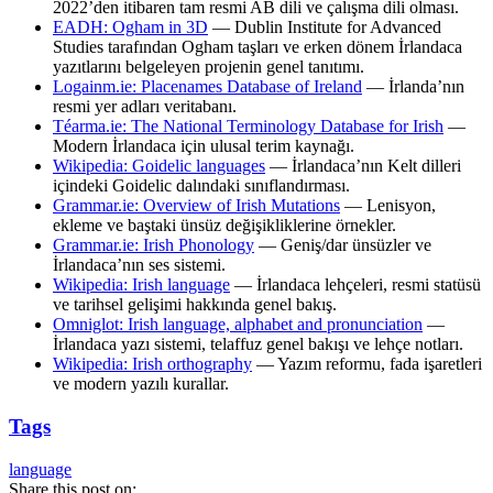
2022’den itibaren tam resmi AB dili ve çalışma dili olması.
EADH: Ogham in 3D
— Dublin Institute for Advanced
Studies tarafından Ogham taşları ve erken dönem İrlandaca
yazıtlarını belgeleyen projenin genel tanıtımı.
Logainm.ie: Placenames Database of Ireland
— İrlanda’nın
resmi yer adları veritabanı.
Téarma.ie: The National Terminology Database for Irish
—
Modern İrlandaca için ulusal terim kaynağı.
Wikipedia: Goidelic languages
— İrlandaca’nın Kelt dilleri
içindeki Goidelic dalındaki sınıflandırması.
Grammar.ie: Overview of Irish Mutations
— Lenisyon,
ekleme ve baştaki ünsüz değişikliklerine örnekler.
Grammar.ie: Irish Phonology
— Geniş/dar ünsüzler ve
İrlandaca’nın ses sistemi.
Wikipedia: Irish language
— İrlandaca lehçeleri, resmi statüsü
ve tarihsel gelişimi hakkında genel bakış.
Omniglot: Irish language, alphabet and pronunciation
—
İrlandaca yazı sistemi, telaffuz genel bakışı ve lehçe notları.
Wikipedia: Irish orthography
— Yazım reformu, fada işaretleri
ve modern yazılı kurallar.
Tags
language
Share this post on: