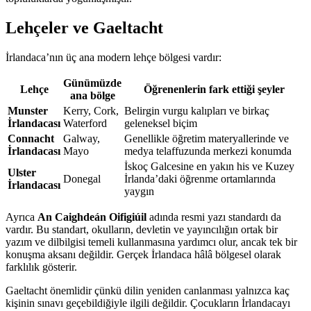
Lehçeler ve Gaeltacht
İrlandaca’nın üç ana modern lehçe bölgesi vardır:
Günümüzde
Lehçe
Öğrenenlerin fark ettiği şeyler
ana bölge
Munster
Kerry, Cork,
Belirgin vurgu kalıpları ve birkaç
İrlandacası
Waterford
geleneksel biçim
Connacht
Galway,
Genellikle öğretim materyallerinde ve
İrlandacası
Mayo
medya telaffuzunda merkezi konumda
İskoç Galcesine en yakın his ve Kuzey
Ulster
Donegal
İrlanda’daki öğrenme ortamlarında
İrlandacası
yaygın
Ayrıca
An Caighdeán Oifigiúil
adında resmi yazı standardı da
vardır. Bu standart, okulların, devletin ve yayıncılığın ortak bir
yazım ve dilbilgisi temeli kullanmasına yardımcı olur, ancak tek bir
konuşma aksanı değildir. Gerçek İrlandaca hâlâ bölgesel olarak
farklılık gösterir.
Gaeltacht önemlidir çünkü dilin yeniden canlanması yalnızca kaç
kişinin sınavı geçebildiğiyle ilgili değildir. Çocukların İrlandacayı