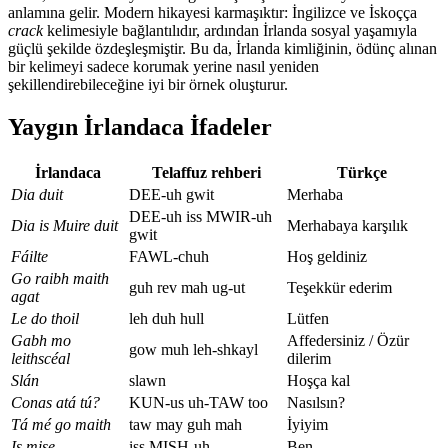
anlamına gelir. Modern hikayesi karmaşıktır: İngilizce ve İskoçça
crack
kelimesiyle bağlantılıdır, ardından İrlanda sosyal yaşamıyla
güçlü şekilde özdeşleşmiştir. Bu da, İrlanda kimliğinin, ödünç alınan
bir kelimeyi sadece korumak yerine nasıl yeniden
şekillendirebileceğine iyi bir örnek oluşturur.
Yaygın İrlandaca İfadeler
İrlandaca
Telaffuz rehberi
Türkçe
Dia duit
DEE-uh gwit
Merhaba
DEE-uh iss MWIR-uh
Dia is Muire duit
Merhabaya karşılık
gwit
Fáilte
FAWL-chuh
Hoş geldiniz
Go raibh maith
guh rev mah ug-ut
Teşekkür ederim
agat
Le do thoil
leh duh hull
Lütfen
Gabh mo
Affedersiniz / Özür
gow muh leh-shkayl
leithscéal
dilerim
Slán
slawn
Hoşça kal
Conas atá tú?
KUN-us uh-TAW too
Nasılsın?
Tá mé go maith
taw may guh mah
İyiyim
Is mise…
iss MISH-uh
Ben…