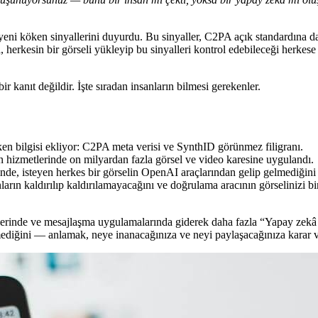
yeni köken sinyallerini duyurdu. Bu sinyaller, C2PA açık standardına d
, herkesin bir görseli yükleyip bu sinyalleri kontrol edebileceği herkes
ir kanıt değildir. İşte sıradan insanların bilmesi gerekenler.
öken bilgisi ekliyor: C2PA meta verisi ve SynthID görünmez filigranı.
n hizmetlerinde on milyardan fazla görsel ve video karesine uygulandı.
nde, isteyen herkes bir görselin OpenAI araçlarından gelip gelmediğini 
arın kaldırılıp kaldırılamayacağını ve doğrulama aracının görselinizi b
erinde ve mesajlaşma uygulamalarında giderek daha fazla “Yapay zekâ ile
mediğini — anlamak, neye inanacağınıza ve neyi paylaşacağınıza karar 