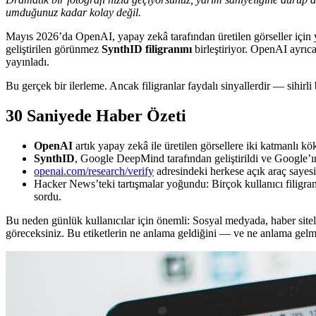
umduğunuz kadar kolay değil.
Mayıs 2026’da OpenAI, yapay zekâ tarafından üretilen görseller için 
geliştirilen görünmez
SynthID filigranını
birleştiriyor. OpenAI ayrıca
yayınladı.
Bu gerçek bir ilerleme. Ancak filigranlar faydalı sinyallerdir — sihirli b
30 Saniyede Haber Özeti
OpenAI
artık yapay zekâ ile üretilen görsellere iki katmanlı k
SynthID
, Google DeepMind tarafından geliştirildi ve Google’ı
openai.com/research/verify
adresindeki herkese açık araç sayesi
Hacker News’teki tartışmalar yoğundu: Birçok kullanıcı filigranl
sordu.
Bu neden günlük kullanıcılar için önemli: Sosyal medyada, haber sitel
göreceksiniz. Bu etiketlerin ne anlama geldiğini — ve ne anlama gel