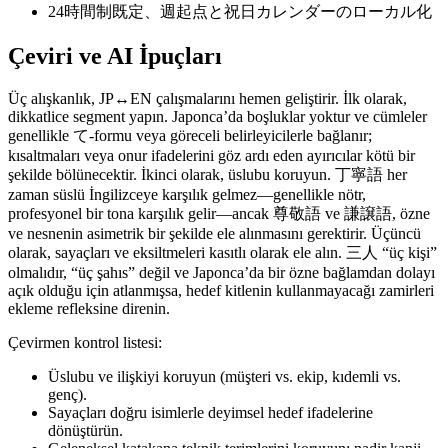
24時間制既定、週起点と祝日カレンダーのローカル化
Çeviri ve AI İpuçları
Üç alışkanlık, JP↔EN çalışmalarını hemen geliştirir. İlk olarak,
dikkatlice segment yapın. Japonca’da boşluklar yoktur ve cümleler
genellikle て‑formu veya göreceli belirleyicilerle bağlanır;
kısaltmaları veya onur ifadelerini göz ardı eden ayırıcılar kötü bir
şekilde bölünecektir. İkinci olarak, üslubu koruyun. 丁寧語 her
zaman süslü İngilizceye karşılık gelmez—genellikle nötr,
profesyonel bir tona karşılık gelir—ancak 尊敬語 ve 謙譲語, özne
ve nesnenin asimetrik bir şekilde ele alınmasını gerektirir. Üçüncü
olarak, sayaçları ve eksiltmeleri kasıtlı olarak ele alın. 三人 “üç kişi”
olmalıdır, “üç şahıs” değil ve Japonca’da bir özne bağlamdan dolayı
açık olduğu için atlanmışsa, hedef kitlenin kullanmayacağı zamirleri
ekleme refleksine direnin.
Çevirmen kontrol listesi:
Üslubu ve ilişkiyi koruyun (müşteri vs. ekip, kıdemli vs.
genç).
Sayaçları doğru isimlerle deyimsel hedef ifadelerine
dönüştürün.