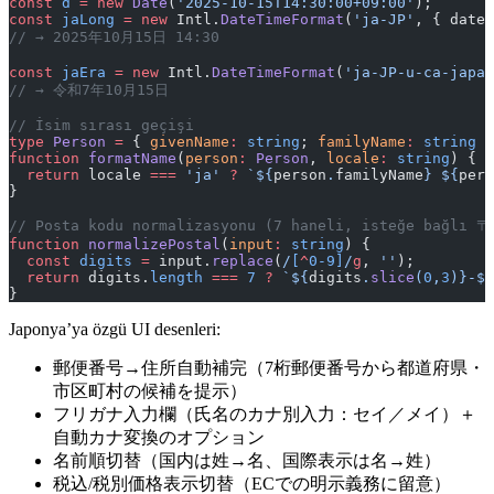
const
 d
 =
 new
 Date
(
'2025-10-15T14:30:00+09:00'
);
const
 jaLong
 =
 new
 Intl.
DateTimeFormat
(
'ja-JP'
, { dateS
// → 2025年10月15日 14:30
const
 jaEra
 =
 new
 Intl.
DateTimeFormat
(
'ja-JP-u-ca-japan
// → 令和7年10月15日
// İsim sırası geçişi
type
 Person
 =
 { 
givenName
:
 string
; 
familyName
:
 string
 }
function
 formatName
(
person
:
 Person
, 
locale
:
 string
) {
  return
 locale 
===
 'ja'
 ?
 `${
person
.
familyName
} ${
pers
}
// Posta kodu normalizasyonu (7 haneli, isteğe bağlı 〒
function
 normalizePostal
(
input
:
 string
) {
  const
 digits
 =
 input.
replace
(
/
[
^
0-9]
/
g
, 
''
);
  return
 digits.
length
 ===
 7
 ?
 `${
digits
.
slice
(
0
,
3
)
}-${
}
Japonya’ya özgü UI desenleri:
郵便番号→住所自動補完（7桁郵便番号から都道府県・
市区町村の候補を提示）
フリガナ入力欄（氏名のカナ別入力：セイ／メイ）＋
自動カナ変換のオプション
名前順切替（国内は姓→名、国際表示は名→姓）
税込/税別価格表示切替（ECでの明示義務に留意）