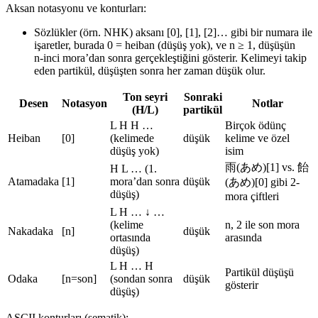
Aksan notasyonu ve konturları:
Sözlükler (örn. NHK) aksanı [0], [1], [2]… gibi bir numara ile
işaretler, burada 0 = heiban (düşüş yok), ve n ≥ 1, düşüşün
n‑inci mora’dan sonra gerçekleştiğini gösterir. Kelimeyi takip
eden partikül, düşüşten sonra her zaman düşük olur.
Ton seyri
Sonraki
Desen
Notasyon
Notlar
(H/L)
partikül
L H H …
Birçok ödünç
Heiban
[0]
(kelimede
düşük
kelime ve özel
düşüş yok)
isim
雨(あめ)[1] vs. 飴
H L … (1.
Atamadaka
[1]
mora’dan sonra
düşük
(あめ)[0] gibi 2-
düşüş)
mora çiftleri
L H … ↓ …
(kelime
n, 2 ile son mora
Nakadaka
[n]
düşük
ortasında
arasında
düşüş)
L H … H
Partikül düşüşü
Odaka
[n=son]
(sondan sonra
düşük
gösterir
düşüş)
ASCII konturları (şematik):