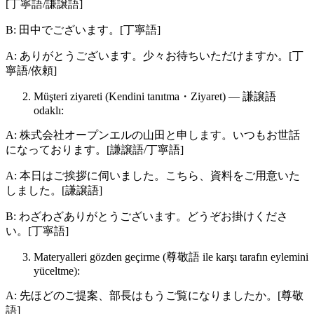
[丁寧語/謙譲語]
B: 田中でございます。[丁寧語]
A: ありがとうございます。少々お待ちいただけますか。[丁
寧語/依頼]
Müşteri ziyareti (Kendini tanıtma・Ziyaret) — 謙譲語
odaklı:
A: 株式会社オープンエルの山田と申します。いつもお世話
になっております。[謙譲語/丁寧語]
A: 本日はご挨拶に伺いました。こちら、資料をご用意いた
しました。[謙譲語]
B: わざわざありがとうございます。どうぞお掛けくださ
い。[丁寧語]
Materyalleri gözden geçirme (尊敬語 ile karşı tarafın eylemini
yüceltme):
A: 先ほどのご提案、部長はもうご覧になりましたか。[尊敬
語]