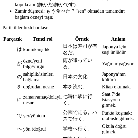
kopula alır (静かだ/静かです).
Zamir düşmesi: もう食べた？“sen” olmadan tamamdır;
bağlam özneyi taşır.
Partiküller hızlı haritası:
Parçacık
Temel rol
Örnek
Anlam
日本は寿司が有
Japonya için,
は
konu/karşıtlık
suşi ünlüdür.
名だ。
雨が降ってい
özne/yeni
が
Yağmur yağıyor.
bilgi/vurgu
る。
sahiplik/isimleri
Japonya’nın
の
日本の文化
bağlama
kültürü.
を
doğrudan nesne
本を読む。
Kitap okumak.
Saat 7’de
七時に駅に行
zaman/amaç/dolaylı
に
istasyona
nesne
く。
gitmek.
公園で走る。バ
Parkta koşmak;
で
yer/yöntem
otobüsle gitmek.
スで行く。
Okula doğru
へ
学校へ行く。
yön (doğru)
gitmek.