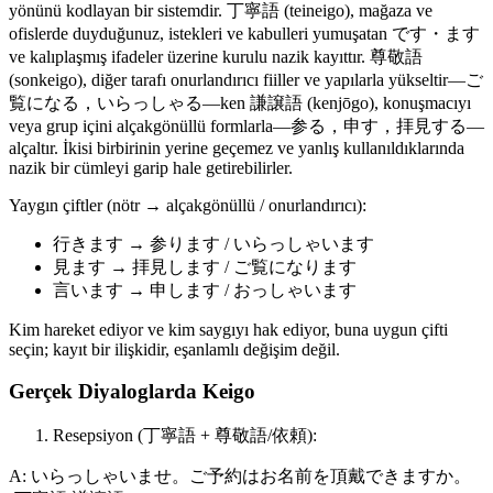
yönünü kodlayan bir sistemdir. 丁寧語 (teineigo), mağaza ve
ofislerde duyduğunuz, istekleri ve kabulleri yumuşatan です・ます
ve kalıplaşmış ifadeler üzerine kurulu nazik kayıttır. 尊敬語
(sonkeigo), diğer tarafı onurlandırıcı fiiller ve yapılarla yükseltir—ご
覧になる，いらっしゃる—ken 謙譲語 (kenjōgo), konuşmacıyı
veya grup içini alçakgönüllü formlarla—参る，申す，拝見する—
alçaltır. İkisi birbirinin yerine geçemez ve yanlış kullanıldıklarında
nazik bir cümleyi garip hale getirebilirler.
Yaygın çiftler (nötr → alçakgönüllü / onurlandırıcı):
行きます → 参ります / いらっしゃいます
見ます → 拝見します / ご覧になります
言います → 申します / おっしゃいます
Kim hareket ediyor ve kim saygıyı hak ediyor, buna uygun çifti
seçin; kayıt bir ilişkidir, eşanlamlı değişim değil.
Gerçek Diyaloglarda Keigo
Resepsiyon (丁寧語 + 尊敬語/依頼):
A: いらっしゃいませ。ご予約はお名前を頂戴できますか。