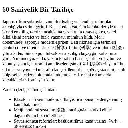
60 Saniyelik Bir Tarihçe
Japonca, komşularıyla uzun bir diyalog ve kendi iç reformları
aracılığıyla evrim geçirdi. Klasik edebiyat, Çin karakterleriyle rahat
bir erken dili gösterir, ancak kana yazılarının ortaya çıkışı, yerel
dilbilgisini zarafet ve hızla yazmayı mümkün kıldı. Meiji
döneminde, Japonya modernleşirken, Batı fikirleri için terimleri
benimsedi ve türetti—felsefe (哲学), bilim (科学) ve toplum (社会)
gibi alanlar, Sino-Japon bileşikleri aracılığıyla yaygın kullanıma
girdi. Yirminci yüzyılda, yazım kuralları basitleştirildi ve eğitim ve
kamu yaşamı için resmi kanji listeleri (şimdi 常用漢字) oluşturuldu.
Okullar ve yayıncılar tarafından şekillendirilen çağdaş standart, canlı
bölgesel lehçelerle bir arada bulunur, ancak resmi ortamlarda
karşılıklı olarak anlaşılır kalır.
Zaman çizelgesi öne çıkanlar:
Klasik → Erken modern: dilbilgisi için kana ile dengelenmiş
kanji hakimiyeti.
Meiji modernizasyonu: 漢語 aracılığıyla teknik kelime
dağarcığının hızlı türetilmesi.
Savaş sonrası reformlar: basitleştirilmiş kana yazımı; 当用→
常用漢字 listeleri.