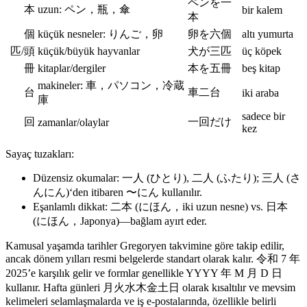
ペンを一
本
uzun: ペン，瓶，傘
bir kalem
本
個
küçük nesneler: りんご，卵
卵を六個
altı yumurta
匹/頭
küçük/büyük hayvanlar
犬が三匹
üç köpek
冊
kitaplar/dergiler
本を五冊
beş kitap
makineler: 車，パソコン，冷蔵
台
車二台
iki araba
庫
sadece bir
回
一回だけ
zamanlar/olaylar
kez
Sayaç tuzakları:
Düzensiz okumalar: 一人 (ひとり), 二人 (ふたり); 三人 (さ
んにん)‘den itibaren 〜にん kullanılır.
Eşanlamlı dikkat: 二本 (にほん，iki uzun nesne) vs. 日本
(にほん，Japonya)—bağlam ayırt eder.
Kamusal yaşamda tarihler Gregoryen takvimine göre takip edilir,
ancak dönem yılları resmi belgelerde standart olarak kalır. 令和 7 年
2025’e karşılık gelir ve formlar genellikle YYYY 年 M 月 D 日
kullanır. Hafta günleri 月火水木金土日 olarak kısaltılır ve mevsim
kelimeleri selamlaşmalarda ve iş e-postalarında, özellikle belirli