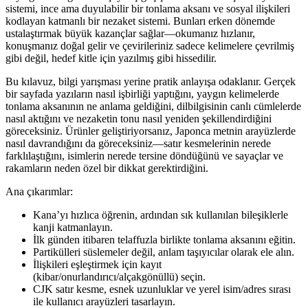
sistemi, ince ama duyulabilir bir tonlama aksanı ve sosyal ilişkileri
kodlayan katmanlı bir nezaket sistemi. Bunları erken dönemde
ustalaştırmak büyük kazançlar sağlar—okumanız hızlanır,
konuşmanız doğal gelir ve çevirileriniz sadece kelimelere çevrilmiş
gibi değil, hedef kitle için yazılmış gibi hissedilir.
Bu kılavuz, bilgi yarışması yerine pratik anlayışa odaklanır. Gerçek
bir sayfada yazıların nasıl işbirliği yaptığını, yaygın kelimelerde
tonlama aksanının ne anlama geldiğini, dilbilgisinin canlı cümlelerde
nasıl aktığını ve nezaketin tonu nasıl yeniden şekillendirdiğini
göreceksiniz. Ürünler geliştiriyorsanız, Japonca metnin arayüzlerde
nasıl davrandığını da göreceksiniz—satır kesmelerinin nerede
farklılaştığını, isimlerin nerede tersine döndüğünü ve sayaçlar ve
rakamların neden özel bir dikkat gerektirdiğini.
Ana çıkarımlar:
Kana’yı hızlıca öğrenin, ardından sık kullanılan bileşiklerle
kanji katmanlayın.
İlk günden itibaren telaffuzla birlikte tonlama aksanını eğitin.
Partikülleri süslemeler değil, anlam taşıyıcılar olarak ele alın.
İlişkileri eşleştirmek için kayıt
(kibar/onurlandırıcı/alçakgönüllü) seçin.
CJK satır kesme, esnek uzunluklar ve yerel isim/adres sırası
ile kullanıcı arayüzleri tasarlayın.