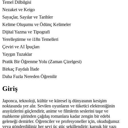
Temel Dilbilgisi
Nezaket ve Keigo
Sayaçlar, Sayılar ve Tarihler
Kelime Oluşumu ve Ödünç Kelimeler
Dijital Yazma ve Tipografi
Yerelleştirme ve i18n Temelleri
Çeviri ve AI İpuçları
Yaygın Tuzaklar
Pratik Bir Öğrenme Yolu (Zaman Çizelgesi)
Birkaç Faydalı İfade
Daha Fazla Nereden Öğrenilir
Giriş
Japonca, teknoloji, kültür ve küresel iş dünyasının kesişim
noktasında yer alır. Sevilen oyunların ve tüketici elektroniğinin
arayüzlerini güçlendirir, anime ve filmlerin seslerini taşır ve
mahkeme şiirinden çağdaş romanlara kadar zengin bir edebi
geleneği demirler. Öğrenciler ve profesyoneller için, okuduğunuz
veya gönderdiğiniz her şeyi üç güç şekillendirir: karışık bir yazı