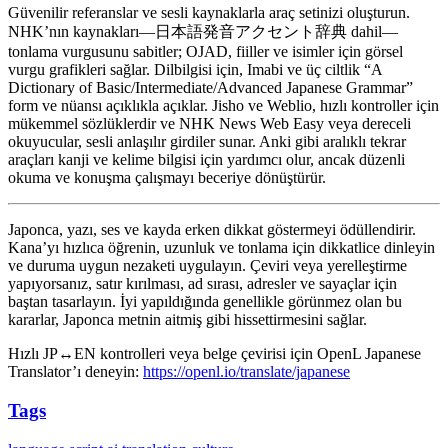
Güvenilir referanslar ve sesli kaynaklarla araç setinizi oluşturun.
NHK’nın kaynakları—日本語発音アクセント辞典 dahil—
tonlama vurgusunu sabitler; OJAD, fiiller ve isimler için görsel
vurgu grafikleri sağlar. Dilbilgisi için, Imabi ve üç ciltlik “A
Dictionary of Basic/Intermediate/Advanced Japanese Grammar”
form ve nüansı açıklıkla açıklar. Jisho ve Weblio, hızlı kontroller için
mükemmel sözlüklerdir ve NHK News Web Easy veya dereceli
okuyucular, sesli anlaşılır girdiler sunar. Anki gibi aralıklı tekrar
araçları kanji ve kelime bilgisi için yardımcı olur, ancak düzenli
okuma ve konuşma çalışmayı beceriye dönüştürür.
Japonca, yazı, ses ve kayda erken dikkat göstermeyi ödüllendirir.
Kana’yı hızlıca öğrenin, uzunluk ve tonlama için dikkatlice dinleyin
ve duruma uygun nezaketi uygulayın. Çeviri veya yerelleştirme
yapıyorsanız, satır kırılması, ad sırası, adresler ve sayaçlar için
baştan tasarlayın. İyi yapıldığında genellikle görünmez olan bu
kararlar, Japonca metnin aitmiş gibi hissettirmesini sağlar.
Hızlı JP↔EN kontrolleri veya belge çevirisi için OpenL Japanese
Translator’ı deneyin:
https://openl.io/translate/japanese
Tags