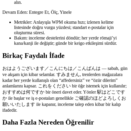
alın.
Devam Eden: Entegre Et, Ölç, Yinele
Metrikler: Anlayışla WPM okuma hızı; izlenen kelime
listesinde doğru vurgu yüzdesi; standart e-postalar için
oluşturma süresi.
Bakım: inceleme destelerini döndür; her yerde rōmaji’yi
kana/kanji ile değiştir; günde bir keigo etkileşimi sürdür.
Birkaç Faydalı İfade
おはようございます／こんにちは／こんばんは — sabah, gün
ve akşam için kibar selamlar. すみません, trenlerden mağazalara
kadar her yerde kullanışlı olan “affedersiniz” ve “özür dilerim”
anlamlarını kapsar. これをください bir öğe istemek için kullanılır;
おすすめは何ですか bir öneri davet eder. Yönler 駅はどこです
か ile başlar ve iş e-postaları genellikle ご確認のほどよろしくお
願いいたします ile kapanır, inceleme talep eden kibar bir kalıp
ifadedir.
Daha Fazla Nereden Öğrenilir