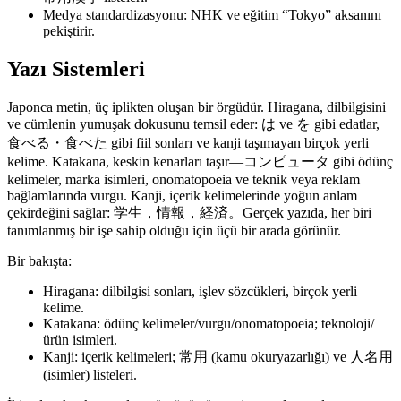
Medya standardizasyonu: NHK ve eğitim “Tokyo” aksanını
pekiştirir.
Yazı Sistemleri
Japonca metin, üç iplikten oluşan bir örgüdür. Hiragana, dilbilgisini
ve cümlenin yumuşak dokusunu temsil eder: は ve を gibi edatlar,
食べる・食べた gibi fiil sonları ve kanji taşımayan birçok yerli
kelime. Katakana, keskin kenarları taşır—コンピュータ gibi ödünç
kelimeler, marka isimleri, onomatopoeia ve teknik veya reklam
bağlamlarında vurgu. Kanji, içerik kelimelerinde yoğun anlam
çekirdeğini sağlar: 学生，情報，経済。Gerçek yazıda, her biri
tanımlanmış bir işe sahip olduğu için üçü bir arada görünür.
Bir bakışta:
Hiragana: dilbilgisi sonları, işlev sözcükleri, birçok yerli
kelime.
Katakana: ödünç kelimeler/vurgu/onomatopoeia; teknoloji/
ürün isimleri.
Kanji: içerik kelimeleri; 常用 (kamu okuryazarlığı) ve 人名用
(isimler) listeleri.