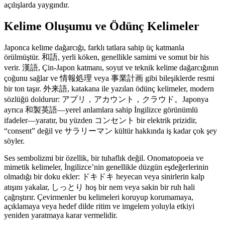
açılışlarda yaygındır.
Kelime Oluşumu ve Ödünç Kelimeler
Japonca kelime dağarcığı, farklı tatlara sahip üç katmanla
örülmüştür. 和語, yerli köken, genellikle samimi ve somut bir his
verir. 漢語, Çin-Japon katmanı, soyut ve teknik kelime dağarcığının
çoğunu sağlar ve 情報処理 veya 事業計画 gibi bileşiklerde resmi
bir ton taşır. 外来語, katakana ile yazılan ödünç kelimeler, modern
sözlüğü doldurur: アプリ，アカウント，クラウド。Japonya
ayrıca 和製英語—yerel anlamlara sahip İngilizce görünümlü
ifadeler—yaratır, bu yüzden コンセント bir elektrik prizidir,
“consent” değil ve サラリーマン kültür hakkında iş kadar çok şey
söyler.
Ses sembolizmi bir özellik, bir tuhaflık değil. Onomatopoeia ve
mimetik kelimeler, İngilizce’nin genellikle düzgün eşdeğerlerinin
olmadığı bir doku ekler: ドキドキ heyecan veya sinirlerin kalp
atışını yakalar, しっとり hoş bir nem veya sakin bir ruh hali
çağrıştırır. Çevirmenler bu kelimeleri koruyup korumamaya,
açıklamaya veya hedef dilde ritim ve imgelem yoluyla etkiyi
yeniden yaratmaya karar vermelidir.