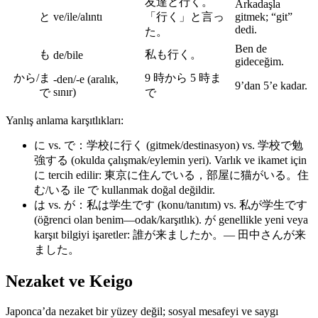
友達と行く。
Arkadaşla
と
ve/ile/alıntı
「行く」と言っ
gitmek; “git”
dedi.
た。
Ben de
も
私も行く。
de/bile
gideceğim.
から/ま
9 時から 5 時ま
-den/-e (aralık,
9’dan 5’e kadar.
sınır)
で
で
Yanlış anlama karşıtlıkları:
に vs. で：学校に行く (gitmek/destinasyon) vs. 学校で勉
強する (okulda çalışmak/eylemin yeri). Varlık ve ikamet için
に tercih edilir: 東京に住んでいる，部屋に猫がいる。住
む/いる ile で kullanmak doğal değildir.
は vs. が：私は学生です (konu/tanıtım) vs. 私が学生です
(öğrenci olan benim—odak/karşıtlık). が genellikle yeni veya
karşıt bilgiyi işaretler: 誰が来ましたか。— 田中さんが来
ました。
Nezaket ve Keigo
Japonca’da nezaket bir yüzey değil; sosyal mesafeyi ve saygı