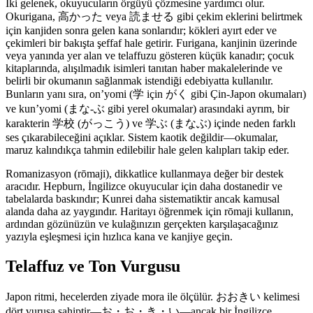
İki gelenek, okuyucuların örgüyü çözmesine yardımcı olur.
Okurigana, 高かった veya 読ませる gibi çekim eklerini belirtmek
için kanjiden sonra gelen kana sonlarıdır; kökleri ayırt eder ve
çekimleri bir bakışta şeffaf hale getirir. Furigana, kanjinin üzerinde
veya yanında yer alan ve telaffuzu gösteren küçük kanadır; çocuk
kitaplarında, alışılmadık isimleri tanıtan haber makalelerinde ve
belirli bir okumanın sağlanmak istendiği edebiyatta kullanılır.
Bunların yanı sıra, on’yomi (学 için がく gibi Çin-Japon okumaları)
ve kun’yomi (まな‑ぶ gibi yerel okumalar) arasındaki ayrım, bir
karakterin 学校 (がっこう) ve 学ぶ (まなぶ) içinde neden farklı
ses çıkarabileceğini açıklar. Sistem kaotik değildir—okumalar,
maruz kalındıkça tahmin edilebilir hale gelen kalıpları takip eder.
Romanizasyon (rōmaji), dikkatlice kullanmaya değer bir destek
aracıdır. Hepburn, İngilizce okuyucular için daha dostanedir ve
tabelalarda baskındır; Kunrei daha sistematiktir ancak kamusal
alanda daha az yaygındır. Haritayı öğrenmek için rōmaji kullanın,
ardından gözünüzün ve kulağınızın gerçekten karşılaşacağınız
yazıyla eşleşmesi için hızlıca kana ve kanjiye geçin.
Telaffuz ve Ton Vurgusu
Japon ritmi, hecelerden ziyade mora ile ölçülür. おおきい kelimesi
dört vuruşa sahiptir—お・お・き・い—ancak bir İngilizce