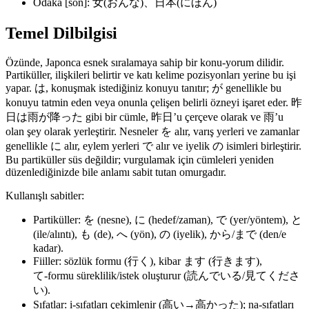
Odaka [son]: 女(おんな)、日本(にほん)
Temel Dilbilgisi
Özünde, Japonca esnek sıralamaya sahip bir konu-yorum dilidir.
Partiküller, ilişkileri belirtir ve katı kelime pozisyonları yerine bu işi
yapar. は, konuşmak istediğiniz konuyu tanıtır; が genellikle bu
konuyu tatmin eden veya onunla çelişen belirli özneyi işaret eder. 昨
日は雨が降った gibi bir cümle, 昨日’u çerçeve olarak ve 雨’u
olan şey olarak yerleştirir. Nesneler を alır, varış yerleri ve zamanlar
genellikle に alır, eylem yerleri で alır ve iyelik の isimleri birleştirir.
Bu partiküller süs değildir; vurgulamak için cümleleri yeniden
düzenlediğinizde bile anlamı sabit tutan omurgadır.
Kullanışlı sabitler:
Partiküller: を (nesne), に (hedef/zaman), で (yer/yöntem), と
(ile/alıntı), も (de), へ (yön), の (iyelik), から/まで (den/e
kadar).
Fiiller: sözlük formu (行く), kibar ます (行きます),
て‑formu süreklilik/istek oluşturur (読んでいる/見てくださ
い).
Sıfatlar: i‑sıfatları çekimlenir (高い→高かった); na‑sıfatları