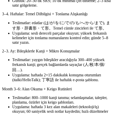
Günlük: 20–30 dk SRS; 10 dk minimal çift dinleme; 2–3 kısa
satır gölgeleme.
3–4. Haftalar: Temel Dilbilgisi + Tonlama Alışkanlığı
Teslimatlar: edatlar (は/が/を/に/で/の/も/へ/から/まで), ま
す形・辞書形・て形。Temel cümle zincirleri ile て形。
Uygulama: sesli dereceli parçalar okuyun; yüksek frekanslı
kelimeler için tonlama numaralarını kontrol edin; günde 5–8
satır yazın.
2–3. Ay: Bileşiklerle Kanji + Mikro Konuşmalar
Teslimatlar: yaygın bileşikler aracılığıyla 300–400 yüksek
frekanslı kanji; gerçek bağlamlarda sayaçlar (人/枚/本/個/
回…).
Uygulama: haftada 2×15 dakikalık konuşma oturumları
(italki/HelloTalk); 丁寧語 ile haftalık e-posta şablonu.
Month 3–6: Alan Okuma + Keigo Rutinleri
Teslimatlar: 800–1000 kanji tanıma; selamlaşmalar, talepler,
planlama, özürler için keigo şablonları.
Uygulama: haftada 3 kez alan makaleleri (teknoloji/iş)
okuyun; 60 saniyelik sesli notlar kaydedin; hızlı düzeltmeler