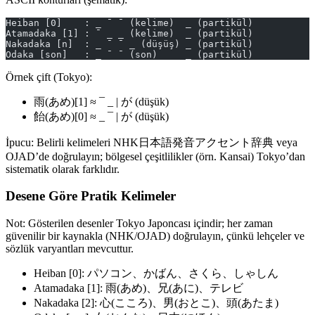
Heiban [0]    : _ ¯ ¯ (kelime)  _ (partikül)
Atamadaka [1] : ¯ _ _ (kelime)  _ (partikül)
Nakadaka [n]  : _ ¯ ¯ _ (düşüş) _ (partikül)
Odaka [son]   : _ ¯ ¯ (son)     _ (partikül)
Örnek çift (Tokyo):
雨(あめ)[1] ≈ ¯ _ | が (düşük)
飴(あめ)[0] ≈ _ ¯ | が (düşük)
İpucu: Belirli kelimeleri NHK日本語発音アクセント辞典 veya
OJAD’de doğrulayın; bölgesel çeşitlilikler (örn. Kansai) Tokyo’dan
sistematik olarak farklıdır.
Desene Göre Pratik Kelimeler
Not: Gösterilen desenler Tokyo Japoncası içindir; her zaman
güvenilir bir kaynakla (NHK/OJAD) doğrulayın, çünkü lehçeler ve
sözlük varyantları mevcuttur.
Heiban [0]: パソコン、かばん、さくら、しゃしん
Atamadaka [1]: 雨(あめ)、兄(あに)、テレビ
Nakadaka [2]: 心(こころ)、男(おとこ)、頭(あたま)