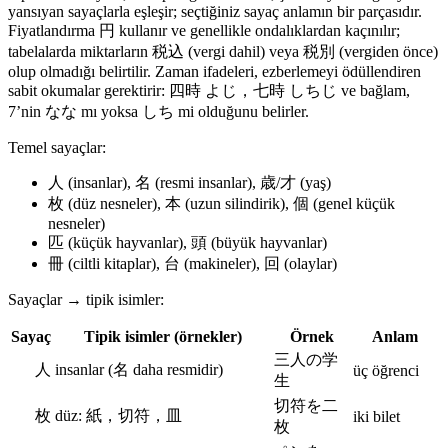
yansıyan sayaçlarla eşleşir; seçtiğiniz sayaç anlamın bir parçasıdır.
Fiyatlandırma 円 kullanır ve genellikle ondalıklardan kaçınılır;
tabelalarda miktarların 税込 (vergi dahil) veya 税別 (vergiden önce)
olup olmadığı belirtilir. Zaman ifadeleri, ezberlemeyi ödüllendiren
sabit okumalar gerektirir: 四時 よじ，七時 しちじ ve bağlam,
7’nin なな mı yoksa しち mi olduğunu belirler.
Temel sayaçlar:
人 (insanlar), 名 (resmi insanlar), 歳/才 (yaş)
枚 (düz nesneler), 本 (uzun silindirik), 個 (genel küçük
nesneler)
匹 (küçük hayvanlar), 頭 (büyük hayvanlar)
冊 (ciltli kitaplar), 台 (makineler), 回 (olaylar)
Sayaçlar → tipik isimler:
Sayaç
Tipik isimler (örnekler)
Örnek
Anlam
三人の学
人
insanlar (名 daha resmidir)
üç öğrenci
生
切符を二
枚
düz: 紙，切符，皿
iki bilet
枚