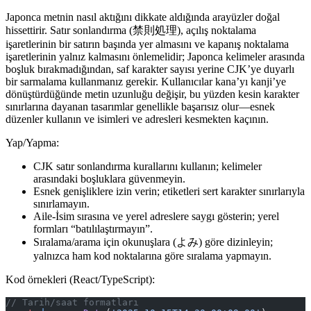
Japonca metnin nasıl aktığını dikkate aldığında arayüzler doğal
hissettirir. Satır sonlandırma (禁則処理), açılış noktalama
işaretlerinin bir satırın başında yer almasını ve kapanış noktalama
işaretlerinin yalnız kalmasını önlemelidir; Japonca kelimeler arasında
boşluk bırakmadığından, saf karakter sayısı yerine CJK’ye duyarlı
bir sarmalama kullanmanız gerekir. Kullanıcılar kana’yı kanji’ye
dönüştürdüğünde metin uzunluğu değişir, bu yüzden kesin karakter
sınırlarına dayanan tasarımlar genellikle başarısız olur—esnek
düzenler kullanın ve isimleri ve adresleri kesmekten kaçının.
Yap/Yapma:
CJK satır sonlandırma kurallarını kullanın; kelimeler
arasındaki boşluklara güvenmeyin.
Esnek genişliklere izin verin; etiketleri sert karakter sınırlarıyla
sınırlamayın.
Aile-İsim sırasına ve yerel adreslere saygı gösterin; yerel
formları “batılılaştırmayın”.
Sıralama/arama için okunuşlara (よみ) göre dizinleyin;
yalnızca ham kod noktalarına göre sıralama yapmayın.
Kod örnekleri (React/TypeScript):
// Tarih/saat formatları