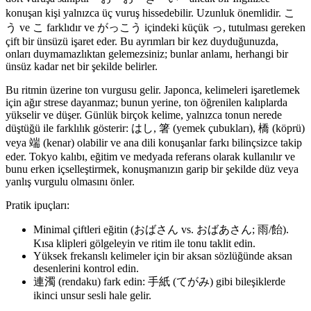
konuşan kişi yalnızca üç vuruş hissedebilir. Uzunluk önemlidir. こ
う ve こ farklıdır ve がっこう içindeki küçük っ, tutulması gereken
çift bir ünsüzü işaret eder. Bu ayrımları bir kez duyduğunuzda,
onları duymamazlıktan gelemezsiniz; bunlar anlamı, herhangi bir
ünsüz kadar net bir şekilde belirler.
Bu ritmin üzerine ton vurgusu gelir. Japonca, kelimeleri işaretlemek
için ağır strese dayanmaz; bunun yerine, ton öğrenilen kalıplarda
yükselir ve düşer. Günlük birçok kelime, yalnızca tonun nerede
düştüğü ile farklılık gösterir: はし, 箸 (yemek çubukları), 橋 (köprü)
veya 端 (kenar) olabilir ve ana dili konuşanlar farkı bilinçsizce takip
eder. Tokyo kalıbı, eğitim ve medyada referans olarak kullanılır ve
bunu erken içselleştirmek, konuşmanızın garip bir şekilde düz veya
yanlış vurgulu olmasını önler.
Pratik ipuçları:
Minimal çiftleri eğitin (おばさん vs. おばあさん; 雨/飴).
Kısa klipleri gölgeleyin ve ritim ile tonu taklit edin.
Yüksek frekanslı kelimeler için bir aksan sözlüğünde aksan
desenlerini kontrol edin.
連濁 (rendaku) fark edin: 手紙 (てがみ) gibi bileşiklerde
ikinci unsur sesli hale gelir.