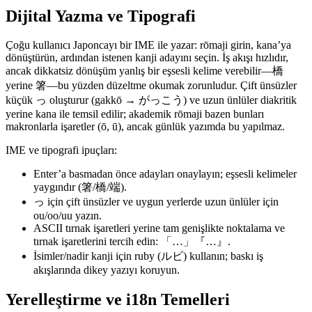
Dijital Yazma ve Tipografi
Çoğu kullanıcı Japoncayı bir IME ile yazar: rōmaji girin, kana’ya
dönüştürün, ardından istenen kanji adayını seçin. İş akışı hızlıdır,
ancak dikkatsiz dönüşüm yanlış bir eşsesli kelime verebilir—橋
yerine 箸—bu yüzden düzeltme okumak zorunludur. Çift ünsüzler
küçük っ oluşturur (gakkō → がっこう) ve uzun ünlüler diakritik
yerine kana ile temsil edilir; akademik rōmaji bazen bunları
makronlarla işaretler (ō, ū), ancak günlük yazımda bu yapılmaz.
IME ve tipografi ipuçları:
Enter’a basmadan önce adayları onaylayın; eşsesli kelimeler
yaygındır (箸/橋/端).
っ için çift ünsüzler ve uygun yerlerde uzun ünlüler için
ou/oo/uu yazın.
ASCII tırnak işaretleri yerine tam genişlikte noktalama ve
tırnak işaretlerini tercih edin: 「…」『…』.
İsimler/nadir kanji için ruby (ルビ) kullanın; baskı iş
akışlarında dikey yazıyı koruyun.
Yerelleştirme ve i18n Temelleri