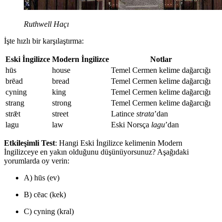
Ruthwell Haçı
İşte hızlı bir karşılaştırma:
Eski İngilizce
Modern İngilizce
Notlar
hūs
house
Temel Cermen kelime dağarcığı
brēad
bread
Temel Cermen kelime dağarcığı
cyning
king
Temel Cermen kelime dağarcığı
strang
strong
Temel Cermen kelime dağarcığı
strǣt
street
Latince
strata
’dan
lagu
law
Eski Norsça
lagu
’dan
Etkileşimli Test
: Hangi Eski İngilizce kelimenin Modern
İngilizceye en yakın olduğunu düşünüyorsunuz? Aşağıdaki
yorumlarda oy verin:
A) hūs (ev)
B) cēac (kek)
C) cyning (kral)