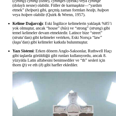
(
cyning
)
cyning
(özne),
cyninges
(iyelik) veya
cyninge
(dolaylı nesne) olabilir. Fiiller de karmaşıktır—“yardım
etmek” (
helpan
) gibi, geçmiş zaman formları
healp
,
hulpon
veya
holpen
olabilir (Quirk & Wrenn, 1957).
Kelime Dağarcığı
: Eski İngilizce kelimelerin yaklaşık %85’i
yok olmuştur, ancak “house” (
hūs
) ve “strong” (
strang
) gibi
temel kelimeler devam etmektedir. Latince bize “street”
(
strata
’dan) gibi kelimeler verirken, Eski Norsça “law”
(
lagu
’dan) gibi kelimeler katkıda bulunmuştur.
Yazı Sistemi
: Erken dönem Anglo-Saksonlar, Ruthwell Haçı
gibi taşlarda görüldüğü gibi runları kullanıyordu, ancak 8.
yüzyılda Latin alfabesini benimsediler ve “th” sesleri için
thorn (
þ
) ve eth (
ð
) gibi harfler eklediler.