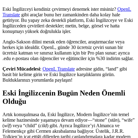
Eski İngilizceyi kendiniz çevirmeyi denemek ister misiniz?
OpenL
Translate
gibi araçlar bunu her zamankinden daha kolay hale
getiriyor. Bu yapay zeka destekli platform, Eski İngilizceye ve Eski
İngilizceden çevirileri destekler; metin, belge, görsel ve hatta
konuşmayı yüksek doğrulukla işler.
Anglo-Sakson dilini merak eden öğrenciler, araştırmacılar veya
herkes için idealdir. OpenL, günde 30 ücretsiz çeviri sunan bir
ücretsiz katman ve sınırsız kullanım için bir Pro plan sunar; ayrıca
.edu e-postası olan öğrenciler ve eğitimciler için %30 indirim sağlar.
Çeviri Mücadelesi
:
OpenL Translate
adresine gidin, “land” gibi
basit bir kelime girin ve Eski İngilizce karşılıklarını görün.
Bulduklarınızı yorumlarda paylaşın!
Eski İngilizcenin Bugün Neden Önemli
Olduğu
Artık konuşulmasa da, Eski İngilizce, Modern İngilizce’nin temel
kelime hazinesinde yaşamaya devam ediyor—“stone” (
stān
), “wife”
(
wīf
) veya “child” (
cild
) gibi. Ayrıca İngilizce’yi Almanca ve
Felemenkçe gibi Cermen akrabalarına bağlıyor. Üstelik, J.R.R.
Tolkien’in icat ettiği dillerden tarihi canlandırmalara kadar modern