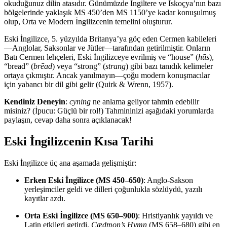
okuduğunuz dilin atasıdır. Günümüzde İngiltere ve İskoçya’nın bazı
bölgelerinde yaklaşık MS 450’den MS 1150’ye kadar konuşulmuş
olup, Orta ve Modern İngilizcenin temelini oluşturur.
Eski İngilizce, 5. yüzyılda Britanya’ya göç eden Cermen kabileleri
—Anglolar, Saksonlar ve Jütler—tarafından getirilmiştir. Onların
Batı Cermen lehçeleri, Eski İngilizceye evrilmiş ve “house” (
hūs
),
“bread” (
brēad
) veya “strong” (
strang
) gibi bazı tanıdık kelimeler
ortaya çıkmıştır. Ancak yanılmayın—çoğu modern konuşmacılar
için yabancı bir dil gibi gelir (Quirk & Wrenn, 1957).
Kendiniz Deneyin
:
cyning
ne anlama geliyor tahmin edebilir
misiniz? (İpucu: Güçlü bir rol!) Tahmininizi aşağıdaki yorumlarda
paylaşın, cevap daha sonra açıklanacak!
Eski İngilizcenin Kısa Tarihi
Eski İngilizce üç ana aşamada gelişmiştir:
Erken Eski İngilizce (MS 450–650)
: Anglo-Sakson
yerleşimciler geldi ve dilleri çoğunlukla sözlüydü, yazılı
kayıtlar azdı.
Orta Eski İngilizce (MS 650–900)
: Hristiyanlık yayıldı ve
Latin etkileri getirdi.
Cædmon’s Hymn
(MS 658–680) gibi en