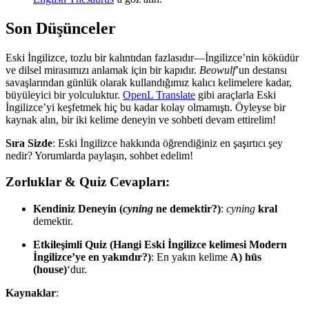
Son Düşünceler
Eski İngilizce, tozlu bir kalıntıdan fazlasıdır—İngilizce’nin köküdür
ve dilsel mirasımızı anlamak için bir kapıdır.
Beowulf
’un destansı
savaşlarından günlük olarak kullandığımız kalıcı kelimelere kadar,
büyüleyici bir yolculuktur.
OpenL Translate
gibi araçlarla Eski
İngilizce’yi keşfetmek hiç bu kadar kolay olmamıştı. Öyleyse bir
kaynak alın, bir iki kelime deneyin ve sohbeti devam ettirelim!
Sıra Sizde
: Eski İngilizce hakkında öğrendiğiniz en şaşırtıcı şey
nedir? Yorumlarda paylaşın, sohbet edelim!
Zorluklar & Quiz Cevapları:
Kendiniz Deneyin (
cyning
ne demektir?)
:
cyning
kral
demektir.
Etkileşimli Quiz (Hangi Eski İngilizce kelimesi Modern
İngilizce’ye en yakındır?)
: En yakın kelime
A) hūs
(house)
‘dur.
Kaynaklar
: