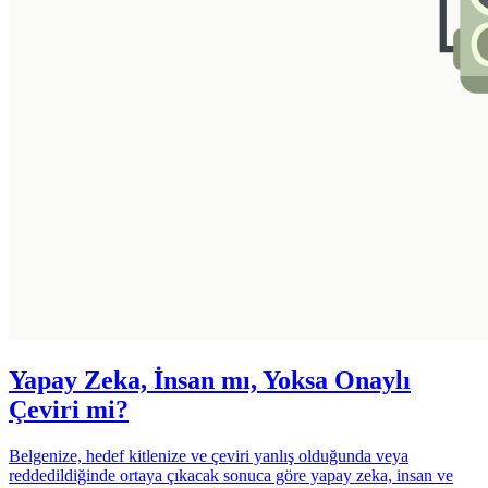
Yapay Zeka, İnsan mı, Yoksa Onaylı
Çeviri mi?
Belgenize, hedef kitlenize ve çeviri yanlış olduğunda veya
reddedildiğinde ortaya çıkacak sonuca göre yapay zeka, insan ve