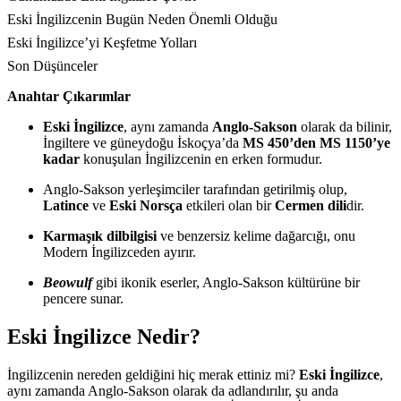
Eski İngilizcenin Bugün Neden Önemli Olduğu
Eski İngilizce’yi Keşfetme Yolları
Son Düşünceler
Anahtar Çıkarımlar
Eski İngilizce
, aynı zamanda
Anglo-Sakson
olarak da bilinir,
İngiltere ve güneydoğu İskoçya’da
MS 450’den MS 1150’ye
kadar
konuşulan İngilizcenin en erken formudur.
Anglo-Sakson yerleşimciler tarafından getirilmiş olup,
Latince
ve
Eski Norsça
etkileri olan bir
Cermen dili
dir.
Karmaşık dilbilgisi
ve benzersiz kelime dağarcığı, onu
Modern İngilizceden ayırır.
Beowulf
gibi ikonik eserler, Anglo-Sakson kültürüne bir
pencere sunar.
Eski İngilizce Nedir?
İngilizcenin nereden geldiğini hiç merak ettiniz mi?
Eski İngilizce
,
aynı zamanda Anglo-Sakson olarak da adlandırılır, şu anda