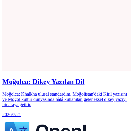
Moğolca: Dikey Yazılan Dil
Moğolca; Khalkha ulusal standardını, Moğolistan'daki Kiril yazısını
ve Moğol kültür dünyasında hâlâ kullanılan geleneksel dikey yazıyı
bir araya getirir.
2026/7/21