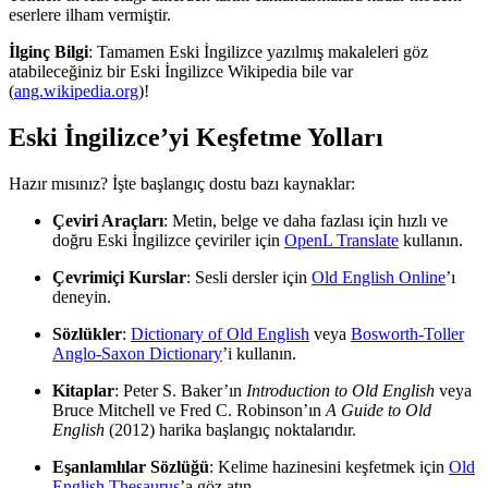
eserlere ilham vermiştir.
İlginç Bilgi
: Tamamen Eski İngilizce yazılmış makaleleri göz
atabileceğiniz bir Eski İngilizce Wikipedia bile var
(
ang.wikipedia.org
)!
Eski İngilizce’yi Keşfetme Yolları
Hazır mısınız? İşte başlangıç dostu bazı kaynaklar:
Çeviri Araçları
: Metin, belge ve daha fazlası için hızlı ve
doğru Eski İngilizce çeviriler için
OpenL Translate
kullanın.
Çevrimiçi Kurslar
: Sesli dersler için
Old English Online
’ı
deneyin.
Sözlükler
:
Dictionary of Old English
veya
Bosworth-Toller
Anglo-Saxon Dictionary
’i kullanın.
Kitaplar
: Peter S. Baker’ın
Introduction to Old English
veya
Bruce Mitchell ve Fred C. Robinson’ın
A Guide to Old
English
(2012) harika başlangıç noktalarıdır.
Eşanlamlılar Sözlüğü
: Kelime hazinesini keşfetmek için
Old
English Thesaurus
’a göz atın.