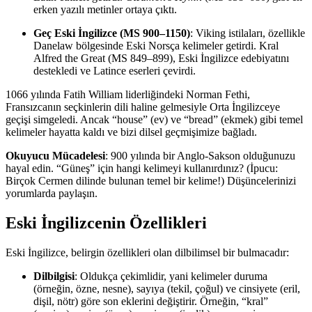
erken yazılı metinler ortaya çıktı.
Geç Eski İngilizce (MS 900–1150)
: Viking istilaları, özellikle
Danelaw bölgesinde Eski Norsça kelimeler getirdi. Kral
Alfred the Great (MS 849–899), Eski İngilizce edebiyatını
destekledi ve Latince eserleri çevirdi.
1066 yılında Fatih William liderliğindeki Norman Fethi,
Fransızcanın seçkinlerin dili haline gelmesiyle Orta İngilizceye
geçişi simgeledi. Ancak “house” (ev) ve “bread” (ekmek) gibi temel
kelimeler hayatta kaldı ve bizi dilsel geçmişimize bağladı.
Okuyucu Mücadelesi
: 900 yılında bir Anglo-Sakson olduğunuzu
hayal edin. “Güneş” için hangi kelimeyi kullanırdınız? (İpucu:
Birçok Cermen dilinde bulunan temel bir kelime!) Düşüncelerinizi
yorumlarda paylaşın.
Eski İngilizcenin Özellikleri
Eski İngilizce, belirgin özellikleri olan dilbilimsel bir bulmacadır:
Dilbilgisi
: Oldukça çekimlidir, yani kelimeler duruma
(örneğin, özne, nesne), sayıya (tekil, çoğul) ve cinsiyete (eril,
dişil, nötr) göre son eklerini değiştirir. Örneğin, “kral”