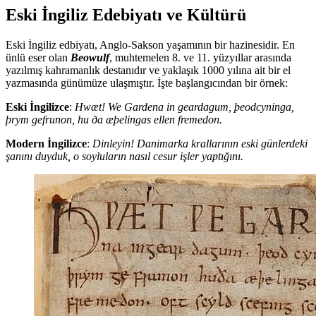
Eski İngiliz Edebiyatı ve Kültürü
Eski İngiliz edbiyatı, Anglo-Sakson yaşamının bir hazinesidir. En
ünlü eser olan
Beowulf
, muhtemelen 8. ve 11. yüzyıllar arasında
yazılmış kahramanlık destanıdır ve yaklaşık 1000 yılına ait bir el
yazmasında günümüze ulaşmıştır. İşte başlangıcından bir örnek:
Eski İngilizce
:
Hwæt! We Gardena in geardagum, þeodcyninga,
þrym gefrunon, hu ða æþelingas ellen fremedon.
Modern İngilizce
:
Dinleyin! Danimarka krallarının eski günlerdeki
şanını duyduk, o soyluların nasıl cesur işler yaptığını.