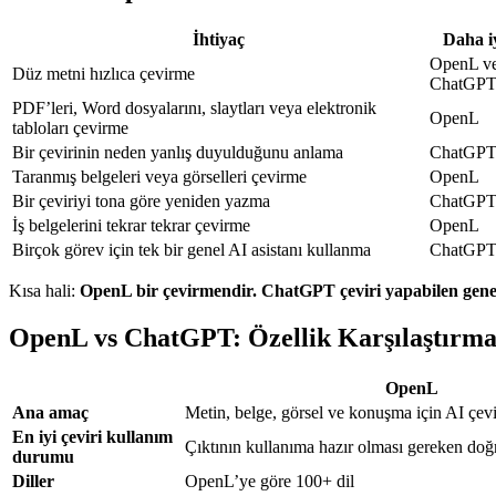
İhtiyaç
Daha i
OpenL v
Düz metni hızlıca çevirme
ChatGP
PDF’leri, Word dosyalarını, slaytları veya elektronik
OpenL
tabloları çevirme
Bir çevirinin neden yanlış duyulduğunu anlama
ChatGP
Taranmış belgeleri veya görselleri çevirme
OpenL
Bir çeviriyi tona göre yeniden yazma
ChatGP
İş belgelerini tekrar tekrar çevirme
OpenL
Birçok görev için tek bir genel AI asistanı kullanma
ChatGP
Kısa hali:
OpenL bir çevirmendir. ChatGPT çeviri yapabilen genel 
OpenL vs ChatGPT: Özellik Karşılaştırma
OpenL
Ana amaç
Metin, belge, görsel ve konuşma için AI çevi
En iyi çeviri kullanım
Çıktının kullanıma hazır olması gereken doğr
durumu
Diller
OpenL’ye göre 100+ dil