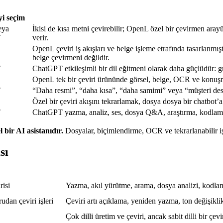
yi seçim
eya
İkisi de kısa metni çevirebilir; OpenL özel bir çevirmen ara
T
verir.
OpenL çeviri iş akışları ve belge işleme etrafında tasarlanmı
belge çevirmeni değildir.
T
ChatGPT etkileşimli bir dil eğitmeni olarak daha güçlüdür: gra
OpenL tek bir çeviri ürününde görsel, belge, OCR ve konuşm
T
“Daha resmi”, “daha kısa”, “daha samimi” veya “müşteri dest
Özel bir çeviri akışını tekrarlamak, dosya dosya bir chatbot
T
ChatGPT yazma, analiz, ses, dosya Q&A, araştırma, kodlama 
bir AI asistanıdır.
Dosyalar, biçimlendirme, OCR ve tekrarlanabilir i
sı
risi
Yazma, akıl yürütme, arama, dosya analizi, kodlama
udan çeviri işleri
Çeviri artı açıklama, yeniden yazma, ton değişikli
Çok dilli üretim ve çeviri, ancak sabit dilli bir çe