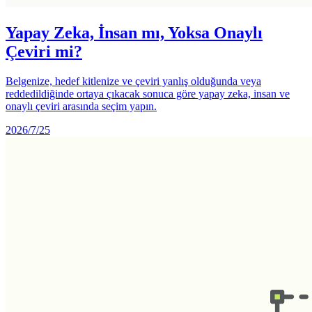
Yapay Zeka, İnsan mı, Yoksa Onaylı
Çeviri mi?
Belgenize, hedef kitlenize ve çeviri yanlış olduğunda veya
reddedildiğinde ortaya çıkacak sonuca göre yapay zeka, insan ve
onaylı çeviri arasında seçim yapın.
2026/7/25