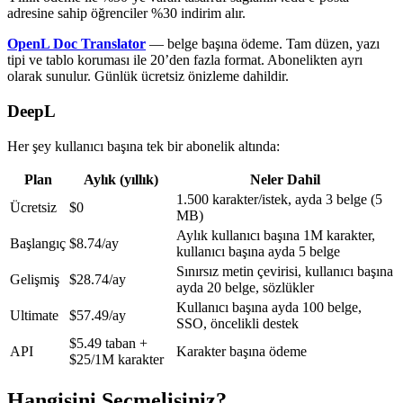
adresine sahip öğrenciler %30 indirim alır.
OpenL Doc Translator
— belge başına ödeme. Tam düzen, yazı
tipi ve tablo koruması ile 20’den fazla format. Abonelikten ayrı
olarak sunulur. Günlük ücretsiz önizleme dahildir.
DeepL
Her şey kullanıcı başına tek bir abonelik altında:
Plan
Aylık (yıllık)
Neler Dahil
1.500 karakter/istek, ayda 3 belge (5
Ücretsiz
$0
MB)
Aylık kullanıcı başına 1M karakter,
Başlangıç
$8.74/ay
kullanıcı başına ayda 5 belge
Sınırsız metin çevirisi, kullanıcı başına
Gelişmiş
$28.74/ay
ayda 20 belge, sözlükler
Kullanıcı başına ayda 100 belge,
Ultimate
$57.49/ay
SSO, öncelikli destek
$5.49 taban +
API
Karakter başına ödeme
$25/1M karakter
Hangisini Seçmelisiniz?