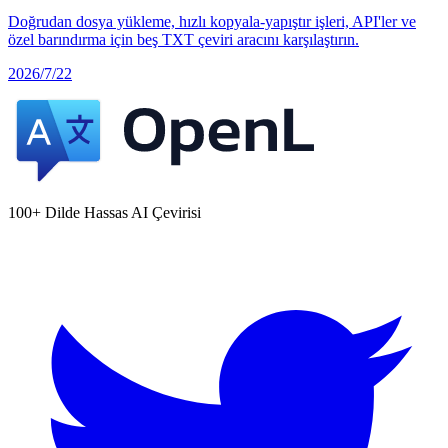
Doğrudan dosya yükleme, hızlı kopyala-yapıştır işleri, API'ler ve
özel barındırma için beş TXT çeviri aracını karşılaştırın.
2026/7/22
100+ Dilde Hassas AI Çevirisi