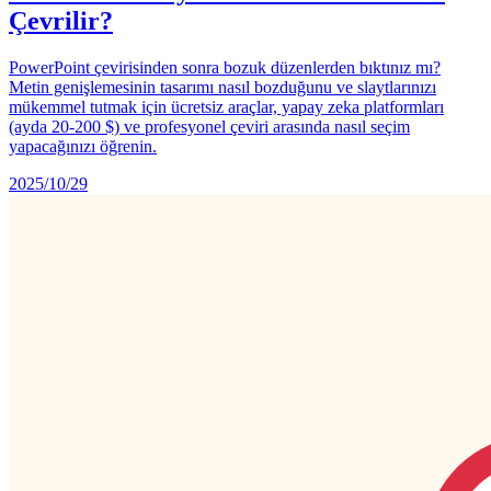
Çevrilir?
PowerPoint çevirisinden sonra bozuk düzenlerden bıktınız mı?
Metin genişlemesinin tasarımı nasıl bozduğunu ve slaytlarınızı
mükemmel tutmak için ücretsiz araçlar, yapay zeka platformları
(ayda 20-200 $) ve profesyonel çeviri arasında nasıl seçim
yapacağınızı öğrenin.
2025/10/29