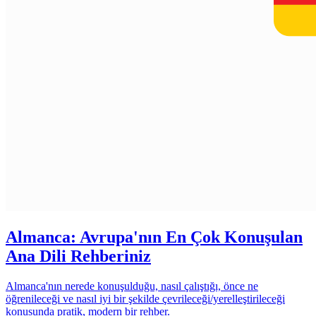
Almanca: Avrupa'nın En Çok Konuşulan
Ana Dili Rehberiniz
Almanca'nın nerede konuşulduğu, nasıl çalıştığı, önce ne
öğrenileceği ve nasıl iyi bir şekilde çevrileceği/yerelleştirileceği
konusunda pratik, modern bir rehber.