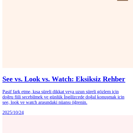
See vs. Look vs. Watch: Eksiksiz Rehber
Pasif fark etme, kısa süreli dikkat veya uzun süreli gözlem için
doğru fiili seçebilmek ve günlük İngilizcede doğal konuşmak için
see, look ve watch arasındaki nüansı öğrenin.
2025/10/24