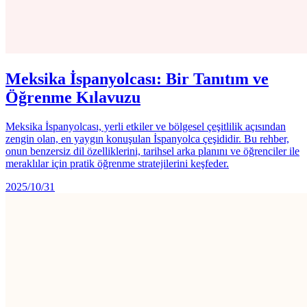
Meksika İspanyolcası: Bir Tanıtım ve
Öğrenme Kılavuzu
Meksika İspanyolcası, yerli etkiler ve bölgesel çeşitlilik açısından
zengin olan, en yaygın konuşulan İspanyolca çeşididir. Bu rehber,
onun benzersiz dil özelliklerini, tarihsel arka planını ve öğrenciler ile
meraklılar için pratik öğrenme stratejilerini keşfeder.
2025/10/31