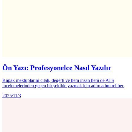
Ön Yazı: Profesyonelce Nasıl Yazılır
Kapak mektuplarını cilalı, değerli ve hem insan hem de ATS
incelemelerinden geçen bir şekilde yazmak için adım adım rehber.
2025/11/3