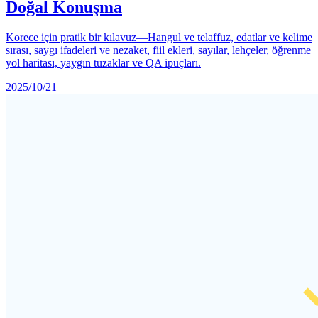
Doğal Konuşma
Korece için pratik bir kılavuz—Hangul ve telaffuz, edatlar ve kelime
sırası, saygı ifadeleri ve nezaket, fiil ekleri, sayılar, lehçeler, öğrenme
yol haritası, yaygın tuzaklar ve QA ipuçları.
2025/10/21