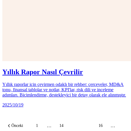
Yıllık Rapor Nasıl Çevrilir
Yıllık raporlar için çevirmen odaklı bir rehber: çerçeveler, MD&A
tonu, finansal tablolar ve notlar, KPI'lar, risk dili ve inceleme
adımları. Biçimlendirme, destekleyici bir detay olarak ele alınmıştır.
2025/10/19
…
…
Önceki
1
14
15
16