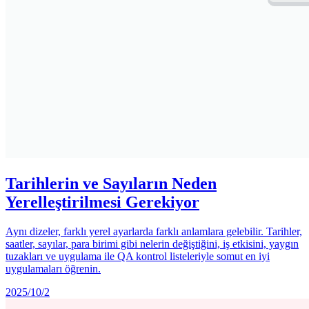
Tarihlerin ve Sayıların Neden
Yerelleştirilmesi Gerekiyor
Aynı dizeler, farklı yerel ayarlarda farklı anlamlara gelebilir. Tarihler,
saatler, sayılar, para birimi gibi nelerin değiştiğini, iş etkisini, yaygın
tuzakları ve uygulama ile QA kontrol listeleriyle somut en iyi
uygulamaları öğrenin.
2025/10/2