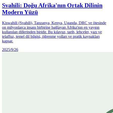
Svahili: Doğu Afrika'nın Ortak Dilinin
Modern Yüzü
Kiswahili (Svahili), Tanzanya, Kenya, Uganda, DRC ve ötesinde
on milyonlarca insanı birbirine bağlayan Afrika'nın en yaygın
kullanılan dillerinden biridir. Bu kılavuz, tarih, lehçeler, yazı ve
telaffuz, temel dil bilgisi, öğrenme yolları ve pratik kaynakları
kapsar.
2025/9/26