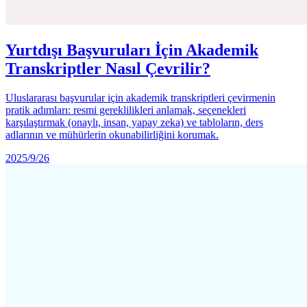
Yurtdışı Başvuruları İçin Akademik
Transkriptler Nasıl Çevrilir?
Uluslararası başvurular için akademik transkriptleri çevirmenin
pratik adımları: resmi gereklilikleri anlamak, seçenekleri
karşılaştırmak (onaylı, insan, yapay zeka) ve tabloların, ders
adlarının ve mühürlerin okunabilirliğini korumak.
2025/9/26