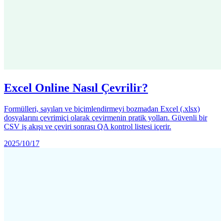
Excel Online Nasıl Çevrilir?
Formülleri, sayıları ve biçimlendirmeyi bozmadan Excel (.xlsx)
dosyalarını çevrimiçi olarak çevirmenin pratik yolları. Güvenli bir
CSV iş akışı ve çeviri sonrası QA kontrol listesi içerir.
2025/10/17