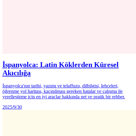
İspanyolca: Latin Köklerden Küresel
Akıcılığa
İspanyolca'nın tarihi, yazımı ve telaffuzu, dilbilgisi, lehçeleri,
öğrenme yol haritası, kaçınılması gereken hatalar ve çalışma ile
yerelleştirme için en iyi araçlar hakkında net ve pratik bir rehber.
2025/9/30