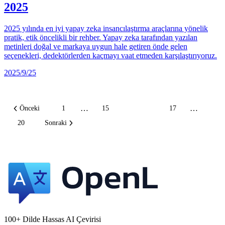
2025
2025 yılında en iyi yapay zeka insancılaştırma araçlarına yönelik
pratik, etik öncelikli bir rehber. Yapay zeka tarafından yazılan
metinleri doğal ve markaya uygun hale getiren önde gelen
seçenekleri, dedektörlerden kaçmayı vaat etmeden karşılaştırıyoruz.
2025/9/25
…
…
Önceki
1
15
16
17
20
Sonraki
100+ Dilde Hassas AI Çevirisi