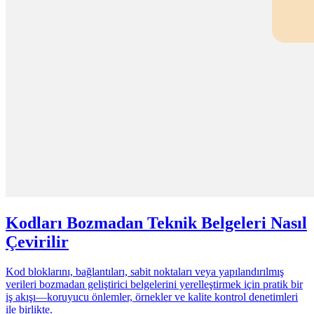
Kodları Bozmadan Teknik Belgeleri Nasıl
Çevirilir
Kod bloklarını, bağlantıları, sabit noktaları veya yapılandırılmış
verileri bozmadan geliştirici belgelerini yerelleştirmek için pratik bir
iş akışı—koruyucu önlemler, örnekler ve kalite kontrol denetimleri
ile birlikte.