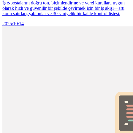
İş e-postalarını doğru ton, biçimlendirme ve yerel kurallara uygun
olarak hızlı ve güvenilir bir şekilde çevirmek için bir iş akışı—artı
konu satırları, şablonlar ve 30 saniyelik bir kalite kontrol listesi.
2025/10/14