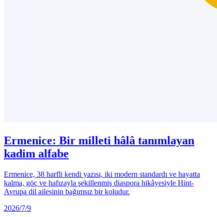
Ermenice: Bir milleti hâlâ tanımlayan
kadim alfabe
Ermenice, 38 harfli kendi yazısı, iki modern standardı ve hayatta
kalma, göç ve hafızayla şekillenmiş diaspora hikâyesiyle Hint-
Avrupa dil ailesinin bağımsız bir koludur.
2026/7/9