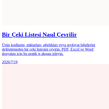
Bir Çeki Listesi Nasıl Çevrilir
Ürün kodlarını, miktarları, ağırlıkları veya sevkiyat bilgilerini
değiştirmeden bir çeki listesini çevirin. PDF, Excel ve Word
dosyaları için bu pratik iş akışını izleyin.
2026/7/19