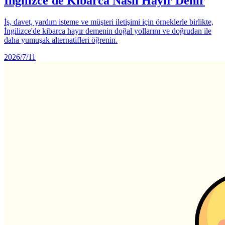
İngilizce'de Kibarca Nasıl Hayır Denir
İş, davet, yardım isteme ve müşteri iletişimi için örneklerle birlikte,
İngilizce'de kibarca hayır demenin doğal yollarını ve doğrudan ile
daha yumuşak alternatifleri öğrenin.
2026/7/11