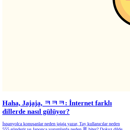
Haha, Jajaja, ㅋㅋㅋ: İnternet farklı
dillerde nasıl gülüyor?
İspanyolca konuşanlar neden jajaja yazar, Tay kullanıcılar neden
555 gönderir ve Japonca yorumlarda neden 草 biter? Dokuz dilde