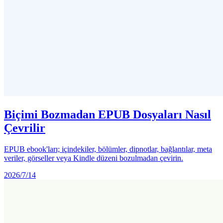
Biçimi Bozmadan EPUB Dosyaları Nasıl
Çevrilir
EPUB ebook'ları; içindekiler, bölümler, dipnotlar, bağlantılar, meta
veriler, görseller veya Kindle düzeni bozulmadan çevirin.
2026/7/14