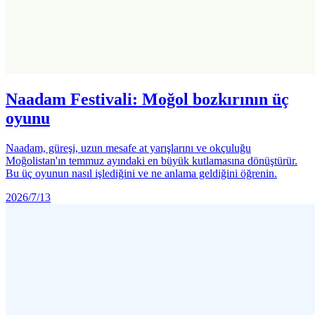
Naadam Festivali: Moğol bozkırının üç
oyunu
Naadam, güreşi, uzun mesafe at yarışlarını ve okçuluğu
Moğolistan'ın temmuz ayındaki en büyük kutlamasına dönüştürür.
Bu üç oyunun nasıl işlediğini ve ne anlama geldiğini öğrenin.
2026/7/13