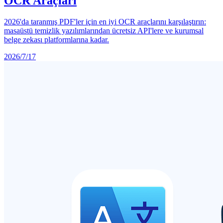
OCR Araçları
2026'da taranmış PDF'ler için en iyi OCR araçlarını karşılaştırın:
masaüstü temizlik yazılımlarından ücretsiz API'lere ve kurumsal
belge zekası platformlarına kadar.
2026/7/17