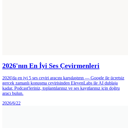
2026'nın En İyi Ses Çevirmenleri
2026'da en iyi 5 ses çeviri aracını karşılaştırın — Google ile ücretsiz
gerçek zamanlı konuşma çevirisinden ElevenLabs ile AI dublaja
kadar. Podcast'leriniz, toplantılarınız ve ses kayıtlarınız için doğru
aracı bulun.
2026/6/22