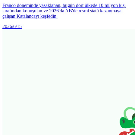
Franco döneminde yasaklanan, bugün dört ülkede 10 milyon kişi
tarafından konuşulan ve 2026'da AB'de resmi statü kazanmaya
çalışan Katalancayı keşfedin.
2026/6/15