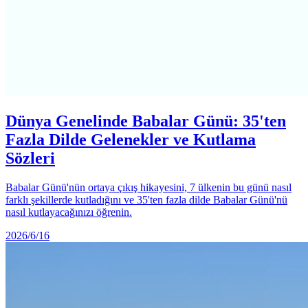
Dünya Genelinde Babalar Günü: 35'ten
Fazla Dilde Gelenekler ve Kutlama
Sözleri
Babalar Günü'nün ortaya çıkış hikayesini, 7 ülkenin bu günü nasıl
farklı şekillerde kutladığını ve 35'ten fazla dilde Babalar Günü'nü
nasıl kutlayacağınızı öğrenin.
2026/6/16