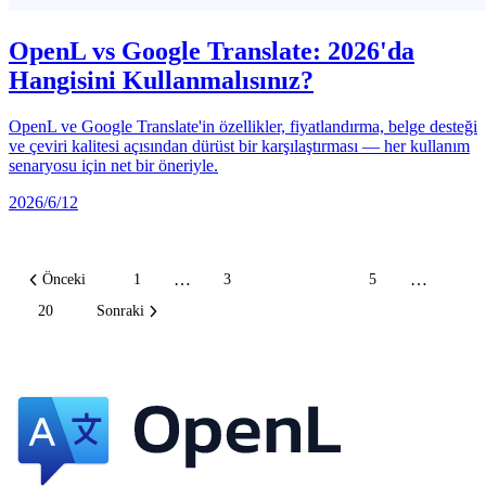
OpenL vs Google Translate: 2026'da
Hangisini Kullanmalısınız?
OpenL ve Google Translate'in özellikler, fiyatlandırma, belge desteği
ve çeviri kalitesi açısından dürüst bir karşılaştırması — her kullanım
senaryosu için net bir öneriyle.
2026/6/12
…
…
Önceki
1
3
4
5
20
Sonraki