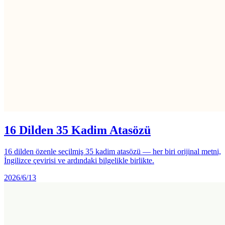
16 Dilden 35 Kadim Atasözü
16 dilden özenle seçilmiş 35 kadim atasözü — her biri orijinal metni,
İngilizce çevirisi ve ardındaki bilgelikle birlikte.
2026/6/13