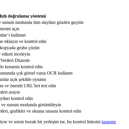
ızlı doğrulama yöntemi
sunum modunda tüm slaytları gözden geçirin
mesini açın
lar’ı kullanın
e tıklayın ve kontrol edin
r kopyada grubu çözün
 etiketi inceleyin
 Verileri Düzenle
blo kenarını kontrol edin
 sunumda çok görsel varsa OCR kullanın
ılar açık şekilde oynatın
yın ve önemli URL’leri test edin
mleri arayın
ytları kontrol edin
a ve sunum modunda görüntüleyin
leri, grafikler ve okuma sırasını kontrol edin
iyse ve sorun bozuk bir yerleşim ise, bu kontrol listesini
tasarımı