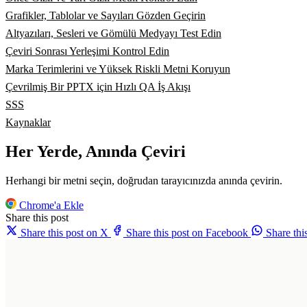
Grafikler, Tablolar ve Sayıları Gözden Geçirin
Altyazıları, Sesleri ve Gömülü Medyayı Test Edin
Çeviri Sonrası Yerleşimi Kontrol Edin
Marka Terimlerini ve Yüksek Riskli Metni Koruyun
Çevrilmiş Bir PPTX için Hızlı QA İş Akışı
SSS
Kaynaklar
Her Yerde, Anında Çeviri
Herhangi bir metni seçin, doğrudan tarayıcınızda anında çevirin.
Chrome'a Ekle
Share this post
Share this post on X
Share this post on Facebook
Share th