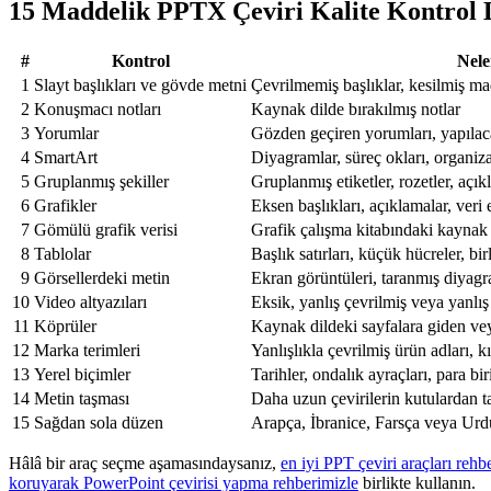
15 Maddelik PPTX Çeviri Kalite Kontrol L
#
Kontrol
Nele
1
Slayt başlıkları ve gövde metni
Çevrilmemiş başlıklar, kesilmiş madd
2
Konuşmacı notları
Kaynak dilde bırakılmış notlar
3
Yorumlar
Gözden geçiren yorumları, yapılac
4
SmartArt
Diyagramlar, süreç okları, organiz
5
Gruplanmış şekiller
Gruplanmış etiketler, rozetler, açık
6
Grafikler
Eksen başlıkları, açıklamalar, veri e
7
Gömülü grafik verisi
Grafik çalışma kitabındaki kaynak 
8
Tablolar
Başlık satırları, küçük hücreler, bir
9
Görsellerdeki metin
Ekran görüntüleri, taranmış diyagra
10
Video altyazıları
Eksik, yanlış çevrilmiş veya yanlış
11
Köprüler
Kaynak dildeki sayfalara giden ve
12
Marka terimleri
Yanlışlıkla çevrilmiş ürün adları, k
13
Yerel biçimler
Tarihler, ondalık ayraçları, para bi
14
Metin taşması
Daha uzun çevirilerin kutulardan 
15
Sağdan sola düzen
Arapça, İbranice, Farsça veya Urd
Hâlâ bir araç seçme aşamasındaysanız,
en iyi PPT çeviri araçları reh
koruyarak PowerPoint çevirisi yapma rehberimizle
birlikte kullanın.