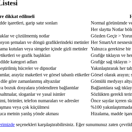
istesi
re dikkat edilmeli
H
e işaretleri, garip satır sonları
Normal görünümde ve 
Her slaytta Notlar böl
aklar ve çözülmemiş notlar
Gözden Geçir > Yorum
asyon şemaları ve döngü grafiklerindeki metinler
Her SmartArt nesnesin
lama kutuları veya simgeler içinde gizli metinler
Yalnızca gerekirse bi
tiketleri ve grafik başlıkları
Grafiğe tıklayın ve her
dilde kategori adları
Grafiğe sağ tıklayın >
leştirilmiş hücreler ve dipnotlar
Yakınlaştırarak her ta
mlar, arayüz maketleri ve görsel tabanlı etiketler
Görsel olarak arayın;
 dile göre zamanlanmış altyazılar
Gömülü medyayı altyaz
ya bozuk dosyalara yönlendiren bağlantılar
Bağlantılara sağ tıkla
ısaltmalar, sloganlar ve yasal isimler
Sözlükten gerekli teri
rimi, birimler, telefon numaraları ve adresler
Önce sayılar içeren sla
taşması veya çok küçülmesi
%100 yakınlaştırmad
uca metnin yanlış yönde akması
Hizalama, madde işaret
berimizde
seçenekleri karşılaştırabilirsiniz. Eğer sunumunuz zaten çevrild