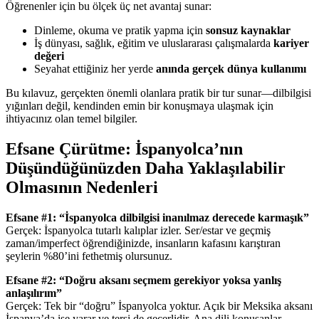
Öğrenenler için bu ölçek üç net avantaj sunar:
Dinleme, okuma ve pratik yapma için
sonsuz kaynaklar
İş dünyası, sağlık, eğitim ve uluslararası çalışmalarda
kariyer
değeri
Seyahat ettiğiniz her yerde
anında gerçek dünya kullanımı
Bu kılavuz, gerçekten önemli olanlara pratik bir tur sunar—dilbilgisi
yığınları değil, kendinden emin bir konuşmaya ulaşmak için
ihtiyacınız olan temel bilgiler.
Efsane Çürütme: İspanyolca’nın
Düşündüğünüzden Daha Yaklaşılabilir
Olmasının Nedenleri
Efsane #1: “İspanyolca dilbilgisi inanılmaz derecede karmaşık”
Gerçek: İspanyolca tutarlı kalıplar izler. Ser/estar ve geçmiş
zaman/imperfect öğrendiğinizde, insanların kafasını karıştıran
şeylerin %80’ini fethetmiş olursunuz.
Efsane #2: “Doğru aksanı seçmem gerekiyor yoksa yanlış
anlaşılırım”
Gerçek: Tek bir “doğru” İspanyolca yoktur. Açık bir Meksika aksanı
İspanya’da işe yarar ve tersi de geçerlidir. Ana dili konuşanlar