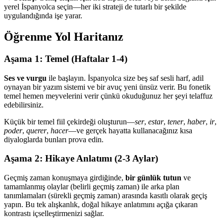
yerel İspanyolca seçin—her iki strateji de tutarlı bir şekilde
uygulandığında işe yarar.
Öğrenme Yol Haritanız
Aşama 1: Temel (Haftalar 1-4)
Ses ve vurgu
ile başlayın. İspanyolca size beş saf sesli harf, adil
oynayan bir yazım sistemi ve bir avuç yeni ünsüz verir. Bu fonetik
temel hemen meyvelerini verir çünkü okuduğunuz her şeyi telaffuz
edebilirsiniz.
Küçük bir temel fiil çekirdeği oluşturun—
ser
,
estar
,
tener
,
haber
,
ir
,
poder
,
querer
,
hacer
—ve gerçek hayatta kullanacağınız kısa
diyaloglarda bunları prova edin.
Aşama 2: Hikaye Anlatımı (2-3 Aylar)
Geçmiş zaman konuşmaya girdiğinde,
bir günlük tutun
ve
tamamlanmış olaylar (belirli geçmiş zaman) ile arka plan
tanımlamaları (sürekli geçmiş zaman) arasında kasıtlı olarak geçiş
yapın. Bu tek alışkanlık, doğal hikaye anlatımını açığa çıkaran
kontrastı içselleştirmenizi sağlar.