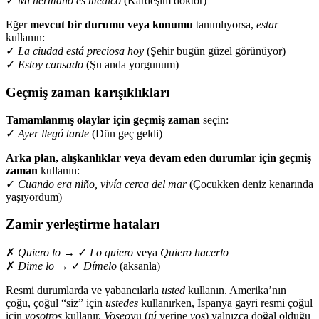
✓
Mi hermano es médico
(Kardeşim doktor)
Eğer
mevcut bir durumu veya konumu
tanımlıyorsa,
estar
kullanın:
✓
La ciudad está preciosa hoy
(Şehir bugün güzel görünüyor)
✓
Estoy cansado
(Şu anda yorgunum)
Geçmiş zaman karışıklıkları
Tamamlanmış olaylar için geçmiş zaman
seçin:
✓
Ayer llegó tarde
(Dün geç geldi)
Arka plan, alışkanlıklar veya devam eden durumlar için geçmiş
zaman
kullanın:
✓
Cuando era niño, vivía cerca del mar
(Çocukken deniz kenarında
yaşıyordum)
Zamir yerleştirme hataları
✗
Quiero lo
→ ✓
Lo quiero
veya
Quiero hacerlo
✗
Dime lo
→ ✓
Dímelo
(aksanla)
Resmi durumlarda ve yabancılarla
usted
kullanın. Amerika’nın
çoğu, çoğul “siz” için
ustedes
kullanırken, İspanya gayri resmi çoğul
için
vosotros
kullanır.
Voseo
yu (
tú
yerine
vos
) yalnızca doğal olduğu