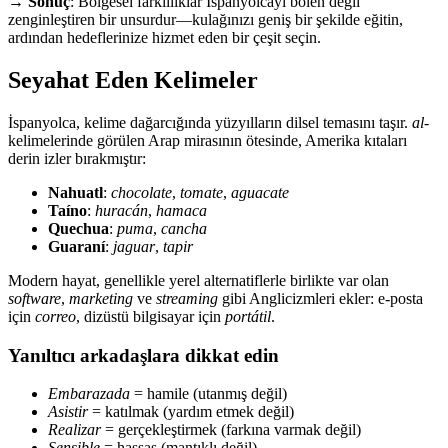
→
Sonuç
: Bölgesel farklılıklar İspanyolcayı bölen değil
zenginleştiren bir unsurdur—kulağınızı geniş bir şekilde eğitin,
ardından hedeflerinize hizmet eden bir çeşit seçin.
Seyahat Eden Kelimeler
İspanyolca, kelime dağarcığında yüzyılların dilsel temasını taşır.
al-
kelimelerinde görülen Arap mirasının ötesinde, Amerika kıtaları
derin izler bırakmıştır:
Nahuatl
:
chocolate
,
tomate
,
aguacate
Taíno
:
huracán
,
hamaca
Quechua
:
puma
,
cancha
Guaraní
:
jaguar
,
tapir
Modern hayat, genellikle yerel alternatiflerle birlikte var olan
software
,
marketing
ve
streaming
gibi Anglicizmleri ekler: e-posta
için
correo
, dizüstü bilgisayar için
portátil
.
Yanıltıcı arkadaşlara dikkat edin
Embarazada
= hamile (utanmış değil)
Asistir
= katılmak (yardım etmek değil)
Realizar
= gerçekleştirmek (farkına varmak değil)
Sensible
= hassas (mantıklı değil)