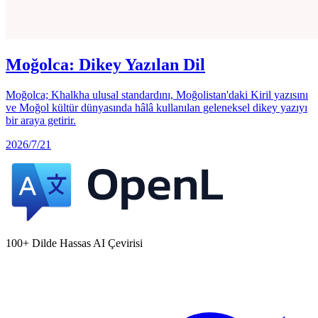
Moğolca: Dikey Yazılan Dil
Moğolca; Khalkha ulusal standardını, Moğolistan'daki Kiril yazısını
ve Moğol kültür dünyasında hâlâ kullanılan geleneksel dikey yazıyı
bir araya getirir.
2026/7/21
100+ Dilde Hassas AI Çevirisi