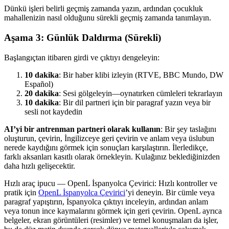
Dünkü işleri belirli geçmiş zamanda yazın, ardından çocukluk
mahallenizin nasıl olduğunu sürekli geçmiş zamanda tanımlayın.
Aşama 3: Günlük Daldırma (Sürekli)
Başlangıçtan itibaren girdi ve çıktıyı dengeleyin:
10 dakika
: Bir haber klibi izleyin (RTVE, BBC Mundo, DW
Español)
20 dakika
: Sesi gölgeleyin—oynatırken cümleleri tekrarlayın
10 dakika
: Bir dil partneri için bir paragraf yazın veya bir
sesli not kaydedin
AI’yi bir antrenman partneri olarak kullanın
: Bir şey taslağını
oluşturun, çevirin, İngilizceye geri çevirin ve anlam veya üslubun
nerede kaydığını görmek için sonuçları karşılaştırın. İlerledikçe,
farklı aksanları kasıtlı olarak örnekleyin. Kulağınız beklediğinizden
daha hızlı gelişecektir.
Hızlı araç ipucu — OpenL İspanyolca Çevirici: Hızlı kontroller ve
pratik için
OpenL İspanyolca Çevirici
’yi deneyin. Bir cümle veya
paragraf yapıştırın, İspanyolca çıktıyı inceleyin, ardından anlam
veya tonun ince kaymalarını görmek için geri çevirin. OpenL ayrıca
belgeler, ekran görüntüleri (resimler) ve temel konuşmaları da işler,