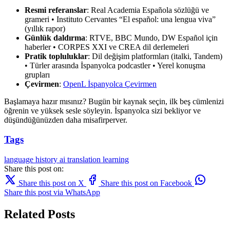
Resmi referanslar
: Real Academia Española sözlüğü ve
grameri • Instituto Cervantes “El español: una lengua viva”
(yıllık rapor)
Günlük daldırma
: RTVE, BBC Mundo, DW Español için
haberler • CORPES XXI ve CREA dil derlemeleri
Pratik topluluklar
: Dil değişim platformları (italki, Tandem)
• Türler arasında İspanyolca podcastler • Yerel konuşma
grupları
Çevirmen
:
OpenL İspanyolca Çevirmen
Başlamaya hazır mısınız? Bugün bir kaynak seçin, ilk beş cümlenizi
öğrenin ve yüksek sesle söyleyin. İspanyolca sizi bekliyor ve
düşündüğünüzden daha misafirperver.
Tags
language
history
ai translation
learning
Share this post on:
Share this post on X
Share this post on Facebook
Share this post via WhatsApp
Related Posts