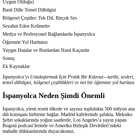
Uygun Olduğu)
Basit Dille Temel Dilbilgisi
Bölgesel Çeşitler: Tek Dil, Birçok Ses
Seyahat Eden Kelimeler
Medya ve Profesyonel Bağlamlarda İspanyolca
Öğrenme Yol Haritanız
Yaygın Hatalar ve Bunlardan Nasıl Kaçınılır
Sonuç
Ek Kaynaklar
İspanyolca’yı Ustalaştırmak İçin Pratik Bir Kılavuz—tarihi, sesleri,
temel dilbilgisi, bölgesel çeşitlilikleri ve net bir öğrenme yol haritası
İspanyolca Neden Şimdi Önemli
İspanyolca, yirmi resmi ülkede ve sayısız toplulukta 500 milyon ana
dili konuşanı birbirine bağlar. Madrid kafelerinde şafakta, Meksiko
Şehri sokaklarında yoğun saatlerde, Los Angeles’a yayın yapan
Bogotá podcast’lerinde ve Amerika Birleşik Devletleri’ndeki
mahalle dükkanlarında duyacaksınız.