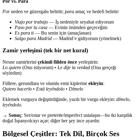
Por vs. Para
Por
neden ve güzergahı belirtir;
para
amaç ve hedefi belirtir:
Viajo por trabajo
— İş nedeniyle seyahat ediyorum
Paso por tu casa
— Evinin önünden geçeceğim
Es para ti
— Bu senin için (amaçlanan)
Salgo para Madrid
— Madrid’e gidiyorum (yönelmek)
Zamir yerleşimi (tek bir net kural)
Nesne zamirlerini
çekimli fiilden önce
yerleştirin:
Lo quiero
(Onu istiyorum) •
Le dije la verdad
(Ona gerçeği
söyledim)
Fiillere, gerundlara ve olumlu emir kiplerine
ekleyin
:
Quiero hacerlo
•
Está leyéndolo
•
Dímelo
Eklemek vurguyu değiştirdiğinde, yazılı bir vurgu ekleyin:
dímelo
,
leyéndolo
.
→
Sonuç
: Ser/estar ve preterite/imperfect ustalaşın—bu iki karşıtlık
doğal İspanyolcayı açar; diğer her şey ince ayardır.
Bölgesel Çeşitler: Tek Dil, Birçok Ses