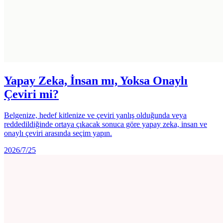
Yapay Zeka, İnsan mı, Yoksa Onaylı
Çeviri mi?
Belgenize, hedef kitlenize ve çeviri yanlış olduğunda veya
reddedildiğinde ortaya çıkacak sonuca göre yapay zeka, insan ve
onaylı çeviri arasında seçim yapın.
2026/7/25