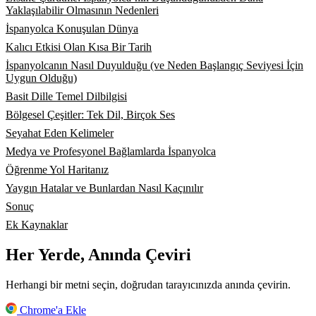
Yaklaşılabilir Olmasının Nedenleri
İspanyolca Konuşulan Dünya
Kalıcı Etkisi Olan Kısa Bir Tarih
İspanyolcanın Nasıl Duyulduğu (ve Neden Başlangıç ​​Seviyesi İçin
Uygun Olduğu)
Basit Dille Temel Dilbilgisi
Bölgesel Çeşitler: Tek Dil, Birçok Ses
Seyahat Eden Kelimeler
Medya ve Profesyonel Bağlamlarda İspanyolca
Öğrenme Yol Haritanız
Yaygın Hatalar ve Bunlardan Nasıl Kaçınılır
Sonuç
Ek Kaynaklar
Her Yerde, Anında Çeviri
Herhangi bir metni seçin, doğrudan tarayıcınızda anında çevirin.
Chrome'a Ekle