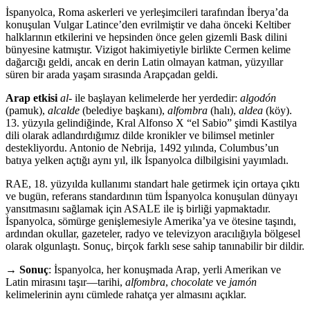
İspanyolca, Roma askerleri ve yerleşimcileri tarafından İberya’da
konuşulan Vulgar Latince’den evrilmiştir ve daha önceki Keltiber
halklarının etkilerini ve hepsinden önce gelen gizemli Bask dilini
bünyesine katmıştır. Vizigot hakimiyetiyle birlikte Cermen kelime
dağarcığı geldi, ancak en derin Latin olmayan katman, yüzyıllar
süren bir arada yaşam sırasında Arapçadan geldi.
Arap etkisi
al-
ile başlayan kelimelerde her yerdedir:
algodón
(pamuk),
alcalde
(belediye başkanı),
alfombra
(halı),
aldea
(köy).
13. yüzyıla gelindiğinde, Kral Alfonso X “el Sabio” şimdi Kastilya
dili olarak adlandırdığımız dilde kronikler ve bilimsel metinler
destekliyordu. Antonio de Nebrija, 1492 yılında, Columbus’un
batıya yelken açtığı aynı yıl, ilk İspanyolca dilbilgisini yayımladı.
RAE, 18. yüzyılda kullanımı standart hale getirmek için ortaya çıktı
ve bugün, referans standardının tüm İspanyolca konuşulan dünyayı
yansıtmasını sağlamak için ASALE ile iş birliği yapmaktadır.
İspanyolca, sömürge genişlemesiyle Amerika’ya ve ötesine taşındı,
ardından okullar, gazeteler, radyo ve televizyon aracılığıyla bölgesel
olarak olgunlaştı. Sonuç, birçok farklı sese sahip tanınabilir bir dildir.
→
Sonuç
: İspanyolca, her konuşmada Arap, yerli Amerikan ve
Latin mirasını taşır—tarihi,
alfombra
,
chocolate
ve
jamón
kelimelerinin aynı cümlede rahatça yer almasını açıklar.