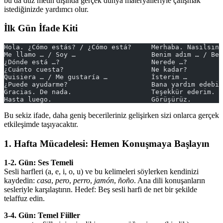
bu da düz metin dışında gerçek dünya materyalleriyle çalışmak
istediğinizde yardımcı olur.
İlk Gün İfade Kiti
Hola. ¿Cómo estás? / ¿Cómo está?     Merhaba. Nasılsın?
Me llamo … / Soy …                   Benim adım … / Ben
¿Dónde está …?                       Nerede …?
¿Cuánto cuesta?                      Ne kadar?
Quisiera … / Me gustaría …           İsterim …
¿Puede ayudarme?                     Bana yardım edebil
Gracias. De nada.                    Teşekkür ederim. B
Hasta luego.                         Görüşürüz.
Bu sekiz ifade, daha geniş becerileriniz gelişirken sizi onlarca gerçek
etkileşimde taşıyacaktır.
1. Hafta Mücadelesi: Hemen Konuşmaya Başlayın
1-2. Gün: Ses Temeli
Sesli harfleri (a, e, i, o, u) ve bu kelimeleri söylerken kendinizi
kaydedin:
casa
,
pero
,
perro
,
jamón
,
ñoño
. Ana dili konuşanların
sesleriyle karşılaştırın. Hedef: Beş sesli harfi de net bir şekilde
telaffuz edin.
3-4. Gün: Temel Fiiller