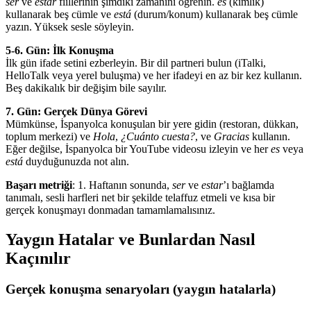
ser
ve
estar
fiillerinin şimdiki zamanını öğrenin.
es
(kimlik)
kullanarak beş cümle ve
está
(durum/konum) kullanarak beş cümle
yazın. Yüksek sesle söyleyin.
5-6. Gün: İlk Konuşma
İlk gün ifade setini ezberleyin. Bir dil partneri bulun (iTalki,
HelloTalk veya yerel buluşma) ve her ifadeyi en az bir kez kullanın.
Beş dakikalık bir değişim bile sayılır.
7. Gün: Gerçek Dünya Görevi
Mümkünse, İspanyolca konuşulan bir yere gidin (restoran, dükkan,
toplum merkezi) ve
Hola
,
¿Cuánto cuesta?
, ve
Gracias
kullanın.
Eğer değilse, İspanyolca bir YouTube videosu izleyin ve her
es
veya
está
duyduğunuzda not alın.
Başarı metriği
: 1. Haftanın sonunda,
ser
ve
estar
’ı bağlamda
tanımalı, sesli harfleri net bir şekilde telaffuz etmeli ve kısa bir
gerçek konuşmayı donmadan tamamlamalısınız.
Yaygın Hatalar ve Bunlardan Nasıl
Kaçınılır
Gerçek konuşma senaryoları (yaygın hatalarla)