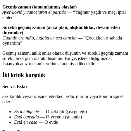
Geçmiş zaman (tamamlanmış olaylar)
Ayer llovió y cancelaron el partido
— “Yağmur yağdı ve maçı iptal
ettiler”
Sürekli geçmiş zaman (arka plan, alışkanlıklar, devam eden
durumlar)
Cuando era niño, jugaba en esa cancha
— “Çocukken o sahada
oynardım”
Geçmiş zamanı anlık anlar olarak düşünün ve sürekli geçmiş zamanı
sürekli arka plan olarak düşünün. Bu geçişlere alıştığınızda,
İspanyolcanız mekanik yerine akıcı hissedilecektir.
İki kritik karşıtlık
Ser vs. Estar
Ser
kimlik veya öz işaret ederken,
estar
durum veya konum işaret
eder:
Es inteligente
— O zeki (doğası gereği)
Está cansada
— O yorgun (şu anda)
Está en casa
— O evde