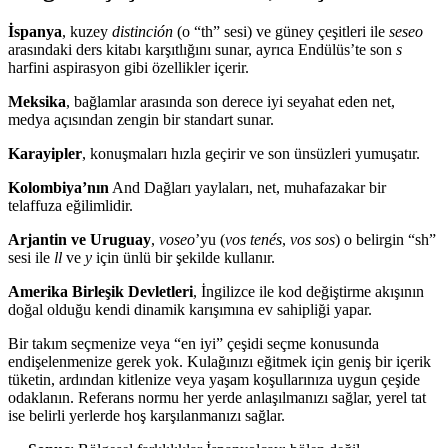
İspanya
, kuzey
distinción
(o “th” sesi) ve güney çeşitleri ile
seseo
arasındaki ders kitabı karşıtlığını sunar, ayrıca Endülüs’te son
s
harfini aspirasyon gibi özellikler içerir.
Meksika
, bağlamlar arasında son derece iyi seyahat eden net,
medya açısından zengin bir standart sunar.
Karayipler
, konuşmaları hızla geçirir ve son ünsüzleri yumuşatır.
Kolombiya’nın
And Dağları yaylaları, net, muhafazakar bir
telaffuza eğilimlidir.
Arjantin ve Uruguay
,
voseo
’yu (
vos tenés
,
vos sos
) o belirgin “sh”
sesi ile
ll
ve
y
için ünlü bir şekilde kullanır.
Amerika Birleşik Devletleri
, İngilizce ile kod değiştirme akışının
doğal olduğu kendi dinamik karışımına ev sahipliği yapar.
Bir takım seçmenize veya “en iyi” çeşidi seçme konusunda
endişelenmenize gerek yok. Kulağınızı eğitmek için geniş bir içerik
tüketin, ardından kitlenize veya yaşam koşullarınıza uygun çeşide
odaklanın. Referans normu her yerde anlaşılmanızı sağlar, yerel tat
ise belirli yerlerde hoş karşılanmanızı sağlar.