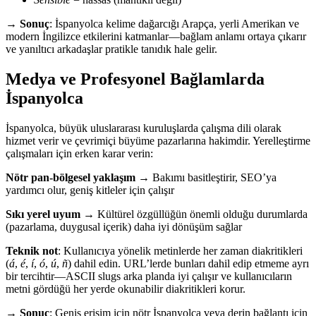
→
Sonuç
: İspanyolca kelime dağarcığı Arapça, yerli Amerikan ve
modern İngilizce etkilerini katmanlar—bağlam anlamı ortaya çıkarır
ve yanıltıcı arkadaşlar pratikle tanıdık hale gelir.
Medya ve Profesyonel Bağlamlarda
İspanyolca
İspanyolca, büyük uluslararası kuruluşlarda çalışma dili olarak
hizmet verir ve çevrimiçi büyüme pazarlarına hakimdir. Yerelleştirme
çalışmaları için erken karar verin:
Nötr pan-bölgesel yaklaşım
→ Bakımı basitleştirir, SEO’ya
yardımcı olur, geniş kitleler için çalışır
Sıkı yerel uyum
→ Kültürel özgüllüğün önemli olduğu durumlarda
(pazarlama, duygusal içerik) daha iyi dönüşüm sağlar
Teknik not
: Kullanıcıya yönelik metinlerde her zaman diakritikleri
(
á
,
é
,
í
,
ó
,
ú
,
ñ
) dahil edin. URL’lerde bunları dahil edip etmeme ayrı
bir tercihtir—ASCII slugs arka planda iyi çalışır ve kullanıcıların
metni gördüğü her yerde okunabilir diakritikleri korur.
→
Sonuç
: Geniş erişim için nötr İspanyolca veya derin bağlantı için