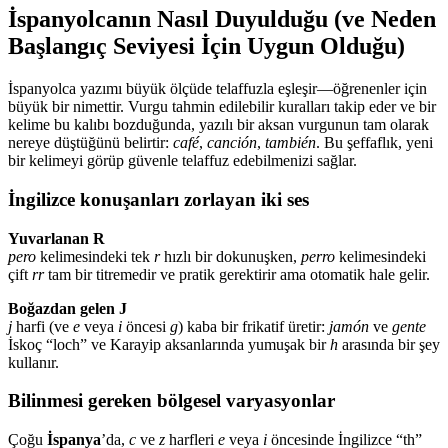
İspanyolcanın Nasıl Duyulduğu (ve Neden
Başlangıç ​​Seviyesi İçin Uygun Olduğu)
İspanyolca yazımı büyük ölçüde telaffuzla eşleşir—öğrenenler için
büyük bir nimettir. Vurgu tahmin edilebilir kuralları takip eder ve bir
kelime bu kalıbı bozduğunda, yazılı bir aksan vurgunun tam olarak
nereye düştüğünü belirtir:
café
,
canción
,
también
. Bu şeffaflık, yeni
bir kelimeyi görüp güvenle telaffuz edebilmenizi sağlar.
İngilizce konuşanları zorlayan iki ses
Yuvarlanan R
pero
kelimesindeki tek
r
hızlı bir dokunuşken,
perro
kelimesindeki
çift
rr
tam bir titremedir ve pratik gerektirir ama otomatik hale gelir.
Boğazdan gelen J
j
harfi (ve
e
veya
i
öncesi
g
) kaba bir frikatif üretir:
jamón
ve
gente
İskoç “loch” ve Karayip aksanlarında yumuşak bir
h
arasında bir şey
kullanır.
Bilinmesi gereken bölgesel varyasyonlar
Çoğu
İspanya
’da,
c
ve
z
harfleri
e
veya
i
öncesinde İngilizce “th”