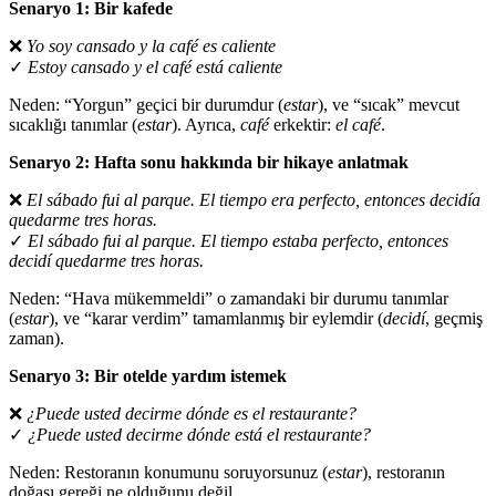
Senaryo 1: Bir kafede
❌
Yo soy cansado y la café es caliente
✓
Estoy cansado y el café está caliente
Neden: “Yorgun” geçici bir durumdur (
estar
), ve “sıcak” mevcut
sıcaklığı tanımlar (
estar
). Ayrıca,
café
erkektir:
el café
.
Senaryo 2: Hafta sonu hakkında bir hikaye anlatmak
❌
El sábado fui al parque. El tiempo era perfecto, entonces decidía
quedarme tres horas.
✓
El sábado fui al parque. El tiempo estaba perfecto, entonces
decidí quedarme tres horas.
Neden: “Hava mükemmeldi” o zamandaki bir durumu tanımlar
(
estar
), ve “karar verdim” tamamlanmış bir eylemdir (
decidí
, geçmiş
zaman).
Senaryo 3: Bir otelde yardım istemek
❌
¿Puede usted decirme dónde es el restaurante?
✓
¿Puede usted decirme dónde está el restaurante?
Neden: Restoranın konumunu soruyorsunuz (
estar
), restoranın
doğası gereği ne olduğunu değil.