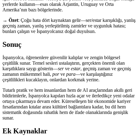
yerlerde kullanın—esas olarak Arjantin, Uruguay ve Orta
Amerika’nın bazı bölgelerinde.
→
Özet
: Çoğu hata dört kaynaktan gelir—ser/estar karışıklığı, yanlış
geçmiş zaman, yanlış yerleştirilmiş zamirler ve uygunluk hatası;
bunları çalışın ve İspanyolcanız doğal duyulsun.
Sonuç
İspanyolca, öğrenenlere güvenilir kalıplar ve zengin bölgesel
çeşitlilik sunar. Temel sesleri ustalaştırın, gerçekten önemli olan
karşıtlıklara saygı gösterin—
ser
ve
estar
, geçmiş zaman ve geçmiş
zamanın mükemmel hali,
por
ve
para
—ve karşılaştığınız
çeşitlilikleri kucaklayın, onlardan korkmak yerine.
Tutarlı pratik ve hem insanlardan hem de AI araçlarından akıllı geri
bildirimlerle, İspanyolca kapıları hızla açar ve ilerledikçe yeni odalar
ortaya çıkarmaya devam eder. Küreselleşen bir ekonomide kariyer
fırsatlarından kıtalar arası kültürel bağlantılara kadar, bu dil hem
sistematik doğasında rahatlık hem de ifade olanaklarında genişlik
sunar.
Ek Kaynaklar