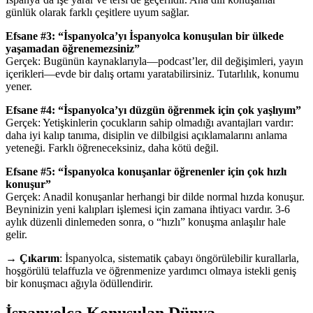
günlük olarak farklı çeşitlere uyum sağlar.
Efsane #3: “İspanyolca’yı İspanyolca konuşulan bir ülkede
yaşamadan öğrenemezsiniz”
Gerçek: Bugünün kaynaklarıyla—podcast’ler, dil değişimleri, yayın
içerikleri—evde bir dalış ortamı yaratabilirsiniz. Tutarlılık, konumu
yener.
Efsane #4: “İspanyolca’yı düzgün öğrenmek için çok yaşlıyım”
Gerçek: Yetişkinlerin çocukların sahip olmadığı avantajları vardır:
daha iyi kalıp tanıma, disiplin ve dilbilgisi açıklamalarını anlama
yeteneği. Farklı öğreneceksiniz, daha kötü değil.
Efsane #5: “İspanyolca konuşanlar öğrenenler için çok hızlı
konuşur”
Gerçek: Anadil konuşanlar herhangi bir dilde normal hızda konuşur.
Beyninizin yeni kalıpları işlemesi için zamana ihtiyacı vardır. 3-6
aylık düzenli dinlemeden sonra, o “hızlı” konuşma anlaşılır hale
gelir.
→
Çıkarım
: İspanyolca, sistematik çabayı öngörülebilir kurallarla,
hoşgörülü telaffuzla ve öğrenmenize yardımcı olmaya istekli geniş
bir konuşmacı ağıyla ödüllendirir.
İspanyolca Konuşulan Dünya