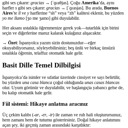
gibi ses çıkarır:
gracias
→ [ˈɡɾaθjas]. Çoğu
Amerika
’da, aynı
harfler
s
gibi ses çıkarır:
gracias
→ [ˈɡɾasjas]. Bu arada,
Buenos
Aires
’te
ll
ve
y
harflerine “sh” veya “zh” kalitesi eklenir, bu yüzden
yo me llamo
[ʒo me ʒamo] gibi duyulabilir.
Her aksanı ustalıkla öğrenmenize gerek yok—tutarlılık için birini
seçin ve diğerlerine maruz kalarak kulağınız alışacaktır.
→
Özet
: İspanyolca yazım sizin dostunuzdur—eğer
okuyabiliyorsanız, söyleyebilirsiniz; beş ünlü ve birkaç ünsüzü
ustalıkla öğrenin, telaffuz otomatik hale gelir.
Basit Dille Temel Dilbilgisi
İspanyolca’da isimler ve sıfatlar üzerinde cinsiyet ve sayı belirtilir,
bu yüzden
una casa blanca
çoğul olduğunda
unas casas blancas
olur. Uyum görünür ve duyulabilir, ve başlangıçta yabancı gelse de,
bu kalıp otomatik hale gelir.
Fiil sistemi: Hikaye anlatma aracınız
Üç çekim kalıbı (
-ar
,
-er
,
-ir
) ile zaman ve ruh hali oluşturursunuz,
hem zamanı hem de tutumu gösterirsiniz. Doğal hikaye anlatımını
açan şey, iki geçmiş zaman arasındaki karşıtlıktır: