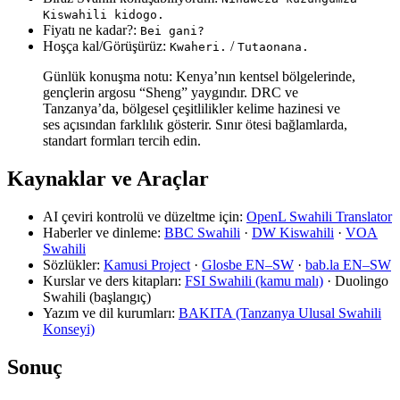
Kiswahili kidogo.
Fiyatı ne kadar?:
Bei gani?
Hoşça kal/Görüşürüz:
/
Kwaheri.
Tutaonana.
Günlük konuşma notu: Kenya’nın kentsel bölgelerinde,
gençlerin argosu “Sheng” yaygındır. DRC ve
Tanzanya’da, bölgesel çeşitlilikler kelime hazinesi ve
ses açısından farklılık gösterir. Sınır ötesi bağlamlarda,
standart formları tercih edin.
Kaynaklar ve Araçlar
AI çeviri kontrolü ve düzeltme için:
OpenL Swahili Translator
Haberler ve dinleme:
BBC Swahili
·
DW Kiswahili
·
VOA
Swahili
Sözlükler:
Kamusi Project
·
Glosbe EN–SW
·
bab.la EN–SW
Kurslar ve ders kitapları:
FSI Swahili (kamu malı)
· Duolingo
Swahili (başlangıç)
Yazım ve dil kurumları:
BAKITA (Tanzanya Ulusal Swahili
Konseyi)
Sonuç