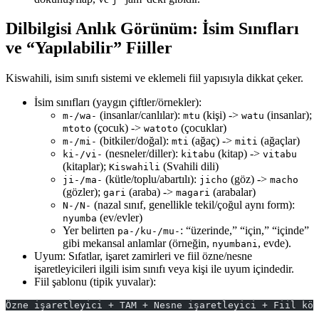
Dilbilgisi Anlık Görünüm: İsim Sınıfları
ve “Yapılabilir” Fiiller
Kiswahili, isim sınıfı sistemi ve eklemeli fiil yapısıyla dikkat çeker.
İsim sınıfları (yaygın çiftler/örnekler):
(insanlar/canlılar):
(kişi) ->
(insanlar);
m-/wa-
mtu
watu
(çocuk) ->
(çocuklar)
mtoto
watoto
(bitkiler/doğal):
(ağaç) ->
(ağaçlar)
m-/mi-
mti
miti
(nesneler/diller):
(kitap) ->
ki-/vi-
kitabu
vitabu
(kitaplar);
(Svahili dili)
Kiswahili
(kütle/toplu/abartılı):
(göz) ->
ji-/ma-
jicho
macho
(gözler);
(araba) ->
(arabalar)
gari
magari
(nazal sınıf, genellikle tekil/çoğul aynı form):
N-/N-
(ev/evler)
nyumba
Yer belirten
: “üzerinde,” “için,” “içinde”
pa-/ku-/mu-
gibi mekansal anlamlar (örneğin,
, evde).
nyumbani
Uyum: Sıfatlar, işaret zamirleri ve fiil özne/nesne
işaretleyicileri ilgili isim sınıfı veya kişi ile uyum içindedir.
Fiil şablonu (tipik yuvalar):
Özne işaretleyici + TAM + Nesne işaretleyici + Fiil kök