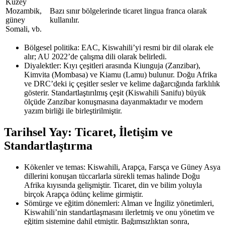
Kuzey
Mozambik,
Bazı sınır bölgelerinde ticaret lingua franca olarak
güney
kullanılır.
Somali, vb.
Bölgesel politika: EAC, Kiswahili’yi resmi bir dil olarak ele
alır; AU 2022’de çalışma dili olarak belirledi.
Diyalektler: Kıyı çeşitleri arasında Kiunguja (Zanzibar),
Kimvita (Mombasa) ve Kiamu (Lamu) bulunur. Doğu Afrika
ve DRC’deki iç çeşitler sesler ve kelime dağarcığında farklılık
gösterir. Standartlaştırılmış çeşit (Kiswahili Sanifu) büyük
ölçüde Zanzibar konuşmasına dayanmaktadır ve modern
yazım birliği ile birleştirilmiştir.
Tarihsel Yay: Ticaret, İletişim ve
Standartlaştırma
Kökenler ve temas: Kiswahili, Arapça, Farsça ve Güney Asya
dillerini konuşan tüccarlarla sürekli temas halinde Doğu
Afrika kıyısında gelişmiştir. Ticaret, din ve bilim yoluyla
birçok Arapça ödünç kelime girmiştir.
Sömürge ve eğitim dönemleri: Alman ve İngiliz yönetimleri,
Kiswahili’nin standartlaşmasını ilerletmiş ve onu yönetim ve
eğitim sistemine dahil etmiştir. Bağımsızlıktan sonra,