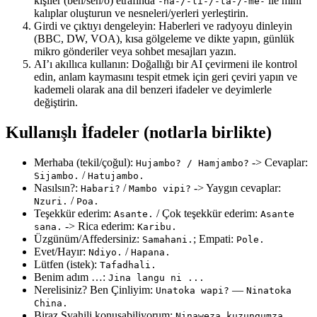
kişiler (ben/sen/o) etrafında
ile mini
-na-/-li-/-ta-/-me-
kalıplar oluşturun ve nesneleri/yerleri yerleştirin.
Girdi ve çıktıyı dengeleyin: Haberleri ve radyoyu dinleyin
(BBC, DW, VOA), kısa gölgeleme ve dikte yapın, günlük
mikro gönderiler veya sohbet mesajları yazın.
AI’ı akıllıca kullanın: Doğallığı bir AI çevirmeni ile kontrol
edin, anlam kaymasını tespit etmek için geri çeviri yapın ve
kademeli olarak ana dil benzeri ifadeler ve deyimlerle
değiştirin.
Kullanışlı İfadeler (notlarla birlikte)
Merhaba (tekil/çoğul):
-> Cevaplar:
Hujambo? / Hamjambo?
/
Sijambo.
Hatujambo.
Nasılsın?:
/
-> Yaygın cevaplar:
Habari?
Mambo vipi?
/
Nzuri.
Poa.
Teşekkür ederim:
/ Çok teşekkür ederim:
Asante.
Asante
-> Rica ederim:
sana.
Karibu.
Üzgünüm/Affedersiniz:
; Empati:
Samahani.
Pole.
Evet/Hayır:
/
Ndiyo.
Hapana.
Lütfen (istek):
Tafadhali.
Benim adım …:
Jina langu ni ...
Nerelisiniz? Ben Çinliyim:
—
Unatoka wapi?
Ninatoka
China.
Biraz Svahili konuşabiliyorum:
Ninaweza kuzungumza