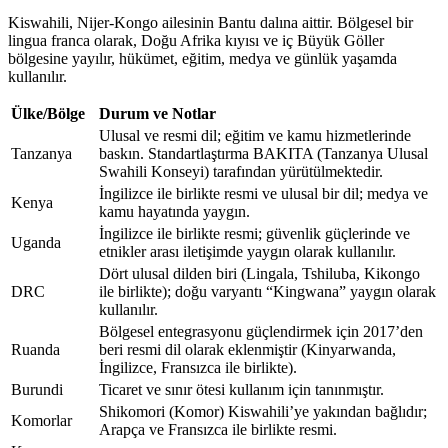
Kiswahili, Nijer-Kongo ailesinin Bantu dalına aittir. Bölgesel bir
lingua franca olarak, Doğu Afrika kıyısı ve iç Büyük Göller
bölgesine yayılır, hükümet, eğitim, medya ve günlük yaşamda
kullanılır.
Ülke/Bölge
Durum ve Notlar
Ulusal ve resmi dil; eğitim ve kamu hizmetlerinde
Tanzanya
baskın. Standartlaştırma BAKITA (Tanzanya Ulusal
Swahili Konseyi) tarafından yürütülmektedir.
İngilizce ile birlikte resmi ve ulusal bir dil; medya ve
Kenya
kamu hayatında yaygın.
İngilizce ile birlikte resmi; güvenlik güçlerinde ve
Uganda
etnikler arası iletişimde yaygın olarak kullanılır.
Dört ulusal dilden biri (Lingala, Tshiluba, Kikongo
DRC
ile birlikte); doğu varyantı “Kingwana” yaygın olarak
kullanılır.
Bölgesel entegrasyonu güçlendirmek için 2017’den
Ruanda
beri resmi dil olarak eklenmiştir (Kinyarwanda,
İngilizce, Fransızca ile birlikte).
Burundi
Ticaret ve sınır ötesi kullanım için tanınmıştır.
Shikomori (Komor) Kiswahili’ye yakından bağlıdır;
Komorlar
Arapça ve Fransızca ile birlikte resmi.