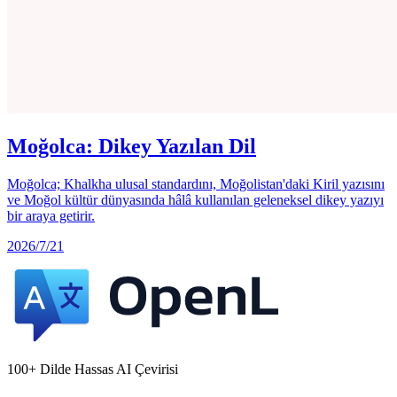
Moğolca: Dikey Yazılan Dil
Moğolca; Khalkha ulusal standardını, Moğolistan'daki Kiril yazısını
ve Moğol kültür dünyasında hâlâ kullanılan geleneksel dikey yazıyı
bir araya getirir.
2026/7/21
100+ Dilde Hassas AI Çevirisi