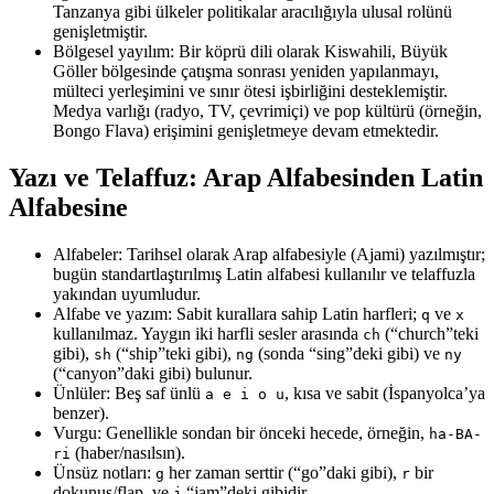
Tanzanya gibi ülkeler politikalar aracılığıyla ulusal rolünü
genişletmiştir.
Bölgesel yayılım: Bir köprü dili olarak Kiswahili, Büyük
Göller bölgesinde çatışma sonrası yeniden yapılanmayı,
mülteci yerleşimini ve sınır ötesi işbirliğini desteklemiştir.
Medya varlığı (radyo, TV, çevrimiçi) ve pop kültürü (örneğin,
Bongo Flava) erişimini genişletmeye devam etmektedir.
Yazı ve Telaffuz: Arap Alfabesinden Latin
Alfabesine
Alfabeler: Tarihsel olarak Arap alfabesiyle (Ajami) yazılmıştır;
bugün standartlaştırılmış Latin alfabesi kullanılır ve telaffuzla
yakından uyumludur.
Alfabe ve yazım: Sabit kurallara sahip Latin harfleri;
ve
q
x
kullanılmaz. Yaygın iki harfli sesler arasında
(“church”teki
ch
gibi),
(“ship”teki gibi),
(sonda “sing”deki gibi) ve
sh
ng
ny
(“canyon”daki gibi) bulunur.
Ünlüler: Beş saf ünlü
, kısa ve sabit (İspanyolca’ya
a e i o u
benzer).
Vurgu: Genellikle sondan bir önceki hecede, örneğin,
ha-BA-
(haber/nasılsın).
ri
Ünsüz notları:
her zaman serttir (“go”daki gibi),
bir
g
r
dokunuş/flap, ve
“jam”deki gibidir.
j