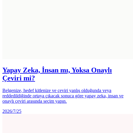
Yapay Zeka, İnsan mı, Yoksa Onaylı
Çeviri mi?
Belgenize, hedef kitlenize ve çeviri yanlış olduğunda veya
reddedildiğinde ortaya çıkacak sonuca göre yapay zeka, insan ve
onaylı çeviri arasında seçim yapın.
2026/7/25