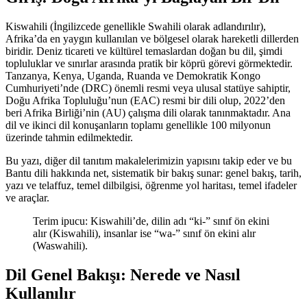
Kiswahili (İngilizcede genellikle Swahili olarak adlandırılır),
Afrika’da en yaygın kullanılan ve bölgesel olarak hareketli dillerden
biridir. Deniz ticareti ve kültürel temaslardan doğan bu dil, şimdi
topluluklar ve sınırlar arasında pratik bir köprü görevi görmektedir.
Tanzanya, Kenya, Uganda, Ruanda ve Demokratik Kongo
Cumhuriyeti’nde (DRC) önemli resmi veya ulusal statüye sahiptir,
Doğu Afrika Topluluğu’nun (EAC) resmi bir dili olup, 2022’den
beri Afrika Birliği’nin (AU) çalışma dili olarak tanınmaktadır. Ana
dil ve ikinci dil konuşanların toplamı genellikle 100 milyonun
üzerinde tahmin edilmektedir.
Bu yazı, diğer dil tanıtım makalelerimizin yapısını takip eder ve bu
Bantu dili hakkında net, sistematik bir bakış sunar: genel bakış, tarih,
yazı ve telaffuz, temel dilbilgisi, öğrenme yol haritası, temel ifadeler
ve araçlar.
Terim ipucu: Kiswahili’de, dilin adı “ki-” sınıf ön ekini
alır (Kiswahili), insanlar ise “wa-” sınıf ön ekini alır
(Waswahili).
Dil Genel Bakışı: Nerede ve Nasıl
Kullanılır