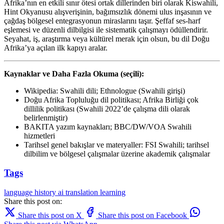
Afrika’nın en etkili sınır ötesi ortak dillerinden biri olarak Kiswahili,
Hint Okyanusu alışverişinin, bağımsızlık dönemi ulus inşasının ve
çağdaş bölgesel entegrasyonun miraslarını taşır. Şeffaf ses-harf
eşlemesi ve düzenli dilbilgisi ile sistematik çalışmayı ödüllendirir.
Seyahat, iş, araştırma veya kültürel merak için olsun, bu dil Doğu
Afrika’ya açılan ilk kapıyı aralar.
Kaynaklar ve Daha Fazla Okuma (seçili):
Wikipedia: Swahili dili; Ethnologue (Swahili girişi)
Doğu Afrika Topluluğu dil politikası; Afrika Birliği çok
dillilik politikası (Swahili 2022’de çalışma dili olarak
belirlenmiştir)
BAKITA yazım kaynakları; BBC/DW/VOA Swahili
hizmetleri
Tarihsel genel bakışlar ve materyaller: FSI Swahili; tarihsel
dilbilim ve bölgesel çalışmalar üzerine akademik çalışmalar
Tags
language
history
ai translation
learning
Share this post on:
Share this post on X
Share this post on Facebook