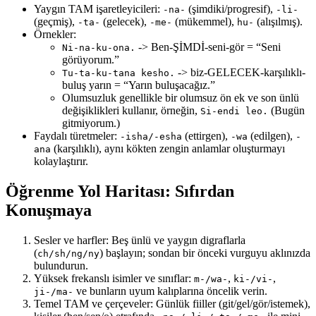
Yaygın TAM işaretleyicileri:
(şimdiki/progresif),
-na-
-li-
(geçmiş),
(gelecek),
(mükemmel),
(alışılmış).
-ta-
-me-
hu-
Örnekler:
-> Ben-ŞİMDİ-seni-gör = “Seni
Ni-na-ku-ona.
görüyorum.”
-> biz-GELECEK-karşılıklı-
Tu-ta-ku-tana kesho.
buluş yarın = “Yarın buluşacağız.”
Olumsuzluk genellikle bir olumsuz ön ek ve son ünlü
değişiklikleri kullanır, örneğin,
(Bugün
Si-endi leo.
gitmiyorum.)
Faydalı türetmeler:
(ettirgen),
(edilgen),
-isha/-esha
-wa
-
(karşılıklı), aynı kökten zengin anlamlar oluşturmayı
ana
kolaylaştırır.
Öğrenme Yol Haritası: Sıfırdan
Konuşmaya
Sesler ve harfler: Beş ünlü ve yaygın digraflarla
(
) başlayın; sondan bir önceki vurguyu aklınızda
ch/sh/ng/ny
bulundurun.
Yüksek frekanslı isimler ve sınıflar:
,
,
m-/wa-
ki-/vi-
ve bunların uyum kalıplarına öncelik verin.
ji-/ma-
Temel TAM ve çerçeveler: Günlük fiiller (git/gel/gör/istemek),