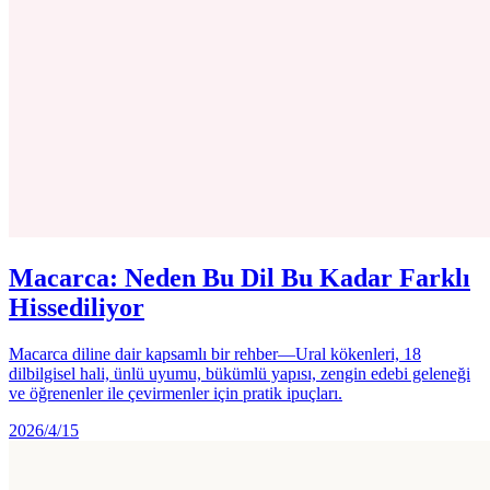
Macarca: Neden Bu Dil Bu Kadar Farklı
Hissediliyor
Macarca diline dair kapsamlı bir rehber—Ural kökenleri, 18
dilbilgisel hali, ünlü uyumu, bükümlü yapısı, zengin edebi geleneği
ve öğrenenler ile çevirmenler için pratik ipuçları.
2026/4/15