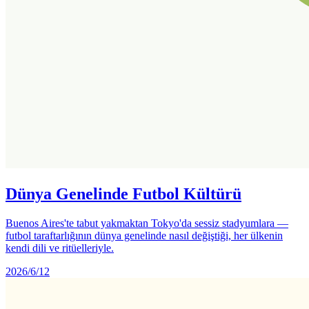
Dünya Genelinde Futbol Kültürü
Buenos Aires'te tabut yakmaktan Tokyo'da sessiz stadyumlara —
futbol taraftarlığının dünya genelinde nasıl değiştiği, her ülkenin
kendi dili ve ritüelleriyle.
2026/6/12