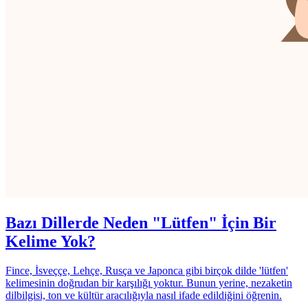
Bazı Dillerde Neden "Lütfen" İçin Bir
Kelime Yok?
Fince, İsveççe, Lehçe, Rusça ve Japonca gibi birçok dilde 'lütfen'
kelimesinin doğrudan bir karşılığı yoktur. Bunun yerine, nezaketin
dilbilgisi, ton ve kültür aracılığıyla nasıl ifade edildiğini öğrenin.