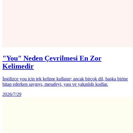
"You" Neden Çevrilmesi En Zor
Kelimedir
İngilizce you için tek kelime kullanır; ancak birçok dil, başka birine
hitap ederken saygıyı, mesafeyi, yaşı ve yakınlığı kodlar.
2026/7/29