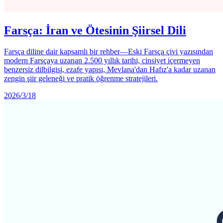
Farsça: İran ve Ötesinin Şiirsel Dili
Farsça diline dair kapsamlı bir rehber—Eski Farsça çivi yazısından
modern Farsçaya uzanan 2.500 yıllık tarihi, cinsiyet içermeyen
benzersiz dilbilgisi, ezafe yapısı, Mevlana'dan Hafız'a kadar uzanan
zengin şiir geleneği ve pratik öğrenme stratejileri.
2026/3/18