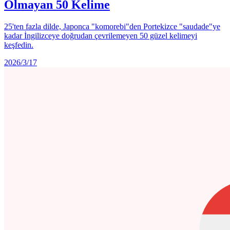
Olmayan 50 Kelime
25'ten fazla dilde, Japonca "komorebi"den Portekizce "saudade"ye
kadar İngilizceye doğrudan çevrilemeyen 50 güzel kelimeyi
keşfedin.
2026/3/17