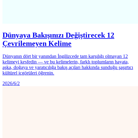
Dünyaya Bakışınızı Değiştirecek 12
Çevrilemeyen Kelime
Dünyanın dört bir yanından İngilizcede tam karşılığı olmayan 12
kelimeyi keşfedin — ve bu kelimelerin, farklı toplumların hayata,
aşka, doğaya ve yaratıcılığa bakış açıları hakkında sunduğu şaşırtıcı
kültürel içgörüleri öğrenin.
2026/6/2