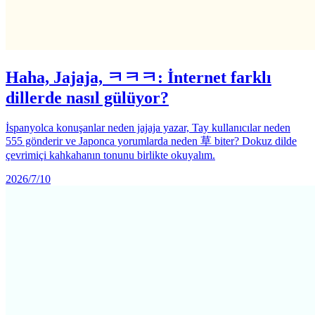
Haha, Jajaja, ㅋㅋㅋ: İnternet farklı
dillerde nasıl gülüyor?
İspanyolca konuşanlar neden jajaja yazar, Tay kullanıcılar neden
555 gönderir ve Japonca yorumlarda neden 草 biter? Dokuz dilde
çevrimiçi kahkahanın tonunu birlikte okuyalım.
2026/7/10