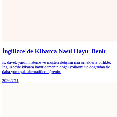
İngilizce'de Kibarca Nasıl Hayır Denir
İş, davet, yardım isteme ve müşteri iletişimi için örneklerle birlikte,
İngilizce'de kibarca hayır demenin doğal yollarını ve doğrudan ile
daha yumuşak alternatifleri öğrenin.
2026/7/11