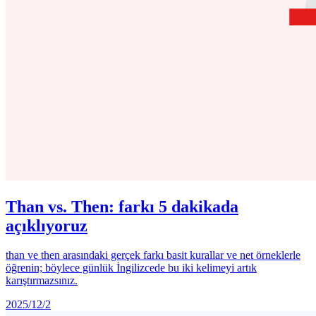
Than vs. Then: farkı 5 dakikada
açıklıyoruz
than ve then arasındaki gerçek farkı basit kurallar ve net örneklerle
öğrenin; böylece günlük İngilizcede bu iki kelimeyi artık
karıştırmazsınız.
2025/12/2