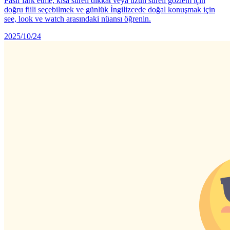
Pasif fark etme, kısa süreli dikkat veya uzun süreli gözlem için
doğru fiili seçebilmek ve günlük İngilizcede doğal konuşmak için
see, look ve watch arasındaki nüansı öğrenin.
2025/10/24