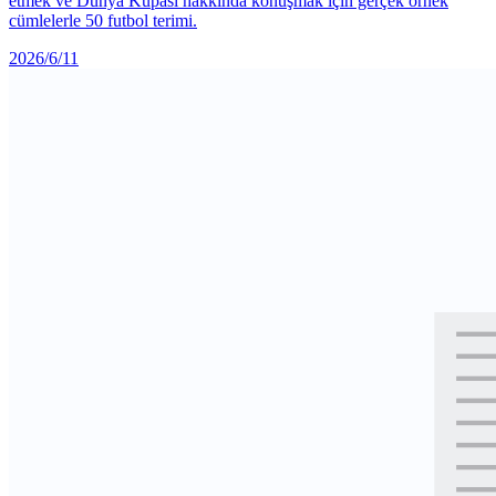
etmek ve Dünya Kupası hakkında konuşmak için gerçek örnek
cümlelerle 50 futbol terimi.
2026/6/11