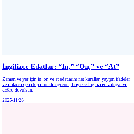
İngilizce Edatlar: “In,” “On,” ve “At”
Zaman ve yer için in, on ve at edatlarını net kurallar, yaygın ifadeler
ve onlarca gerçekçi örnekle öğrenin; böylece İngilizceniz doğal ve
doğru duyulsun.
2025/11/26