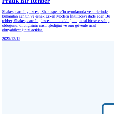
Pratik Bir Rehber
Shakespeare İngilizcesi, Shakespeare’in oyunlarında ve şiirlerinde
kullanılan zengin ve esnek Erken Modern İngilizceyi ifade eder. Bu
rehber, Shakespeare İngilizcesinin ne olduğunu, nasıl bir sese sahip
olduğunu, dilbilgisinin nasıl işlediğini ve onu güvenle nasıl
okuyabileceğinizi açıklar.
2025/12/12