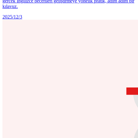
gerçek İngilizce becerileri geliştirmeye yönelik pratik, adım adım bir
kılavuz.
2025/12/3