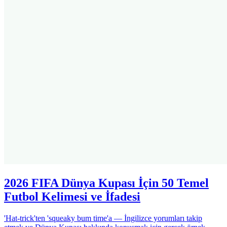
2026 FIFA Dünya Kupası İçin 50 Temel
Futbol Kelimesi ve İfadesi
'Hat-trick'ten 'squeaky bum time'a — İngilizce yorumları takip