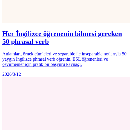
Her İngilizce öğrenenin bilmesi gereken
50 phrasal verb
Anlamları, örnek cümleleri ve separable ile inseparable notlarıyla 50
yaygın İngilizce phrasal verb öğrenin. ESL öğrenenleri ve
çevirmenler için pratik bir başvuru kaynağı.
2026/3/12