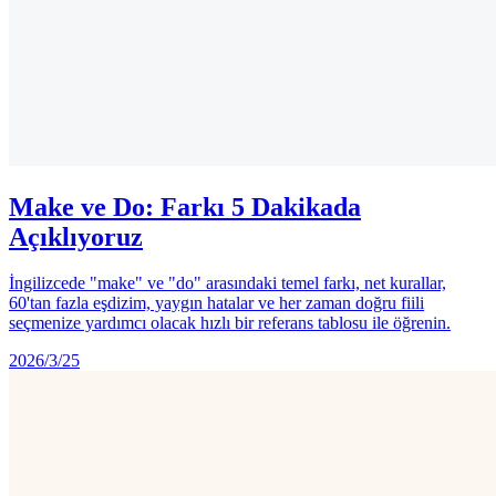
Make ve Do: Farkı 5 Dakikada
Açıklıyoruz
İngilizcede "make" ve "do" arasındaki temel farkı, net kurallar,
60'tan fazla eşdizim, yaygın hatalar ve her zaman doğru fiili
seçmenize yardımcı olacak hızlı bir referans tablosu ile öğrenin.
2026/3/25