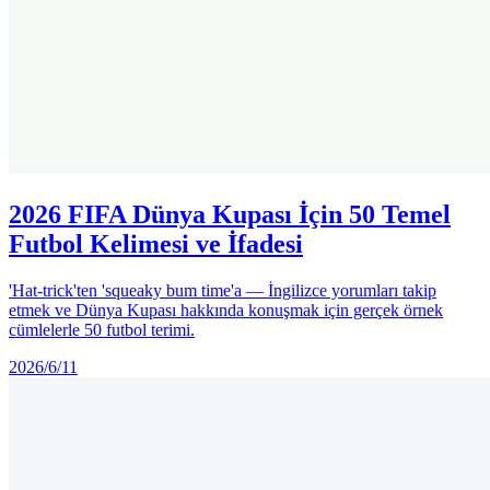
2026 FIFA Dünya Kupası İçin 50 Temel
Futbol Kelimesi ve İfadesi
'Hat-trick'ten 'squeaky bum time'a — İngilizce yorumları takip
etmek ve Dünya Kupası hakkında konuşmak için gerçek örnek
cümlelerle 50 futbol terimi.
2026/6/11