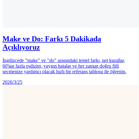
Make ve Do: Farkı 5 Dakikada
Açıklıyoruz
İngilizcede "make" ve "do" arasındaki temel farkı, net kurallar,
60'tan fazla eşdizim, yaygın hatalar ve her zaman doğru fiili
seçmenize yardımcı olacak hızlı bir referans tablosu ile öğrenin.
2026/3/25