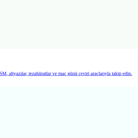
 altyazılar, tezahüratlar ve maç günü çeviri araçlarıyla takip edin.