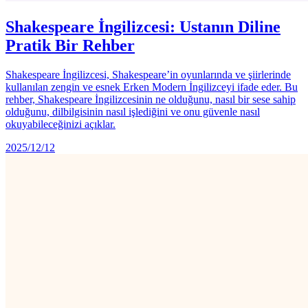
Shakespeare İngilizcesi: Ustanın Diline
Pratik Bir Rehber
Shakespeare İngilizcesi, Shakespeare’in oyunlarında ve şiirlerinde
kullanılan zengin ve esnek Erken Modern İngilizceyi ifade eder. Bu
rehber, Shakespeare İngilizcesinin ne olduğunu, nasıl bir sese sahip
olduğunu, dilbilgisinin nasıl işlediğini ve onu güvenle nasıl
okuyabileceğinizi açıklar.
2025/12/12