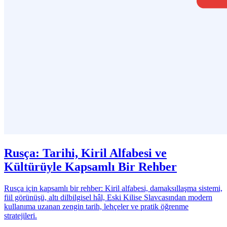
Rusça: Tarihi, Kiril Alfabesi ve
Kültürüyle Kapsamlı Bir Rehber
Rusça için kapsamlı bir rehber: Kiril alfabesi, damaksıllaşma sistemi,
fiil görünüşü, altı dilbilgisel hâl, Eski Kilise Slavcasından modern
kullanıma uzanan zengin tarih, lehçeler ve pratik öğrenme
stratejileri.