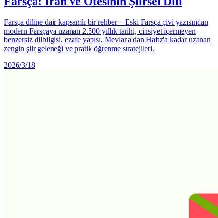
Farsça: İran ve Ötesinin Şiirsel Dili
Farsça diline dair kapsamlı bir rehber—Eski Farsça çivi yazısından
modern Farsçaya uzanan 2.500 yıllık tarihi, cinsiyet içermeyen
benzersiz dilbilgisi, ezafe yapısı, Mevlana'dan Hafız'a kadar uzanan
zengin şiir geleneği ve pratik öğrenme stratejileri.
2026/3/18