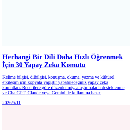
Herhangi Bir Dili Daha Hızlı Öğrenmek
İçin 30 Yapay Zeka Komutu
Kelime bilgisi, dilbilgisi, konuşma, okuma, yazma ve kültürel
etkileşim için kopyala-yapıştır yapabileceğiniz yapay zeka
komutları. Becerilere göre düzenlenmiş, araştırmalarla desteklenmiş
ve ChatGPT, Claude veya Gemini ile kullanıma hazır.
2026/5/11