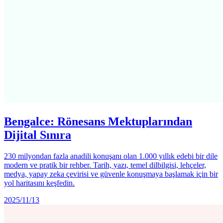
Bengalce: Rönesans Mektuplarından
Dijital Sınıra
230 milyondan fazla anadili konuşanı olan 1.000 yıllık edebi bir dile
modern ve pratik bir rehber. Tarih, yazı, temel dilbilgisi, lehçeler,
medya, yapay zeka çevirisi ve güvenle konuşmaya başlamak için bir
yol haritasını keşfedin.
2025/11/13