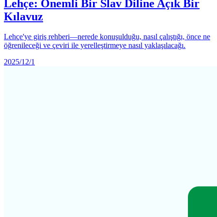
Lehçe: Önemli Bir Slav Diline Açık Bir
Kılavuz
Lehçe'ye giriş rehberi—nerede konuşulduğu, nasıl çalıştığı, önce ne
öğrenileceği ve çeviri ile yerelleştirmeye nasıl yaklaşılacağı.
2025/12/1