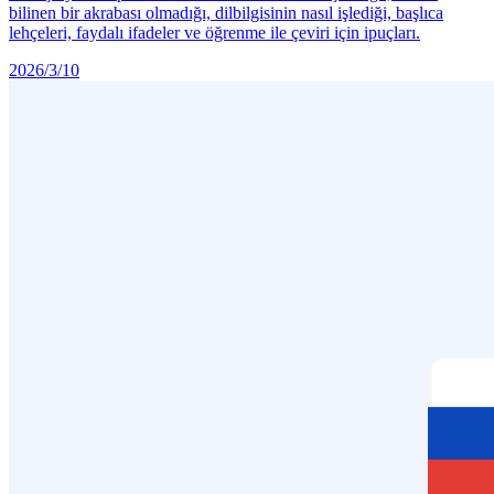
bilinen bir akrabası olmadığı, dilbilgisinin nasıl işlediği, başlıca
lehçeleri, faydalı ifadeler ve öğrenme ile çeviri için ipuçları.
2026/3/10