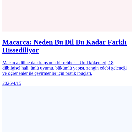
Macarca: Neden Bu Dil Bu Kadar Farklı
Hissediliyor
Macarca diline dair kapsamlı bir rehber—Ural kökenleri, 18
dilbilgisel hali, ünlü uyumu, bükümlü yapısı, zengin edebi geleneği
ve öğrenenler ile çevirmenler için pratik ipuçları.
2026/4/15