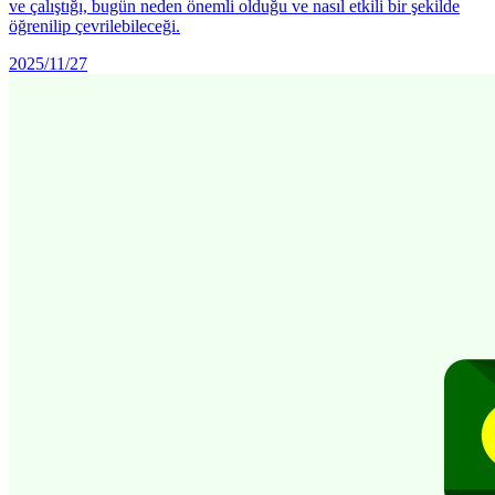
ve çalıştığı, bugün neden önemli olduğu ve nasıl etkili bir şekilde
öğrenilip çevrilebileceği.
2025/11/27