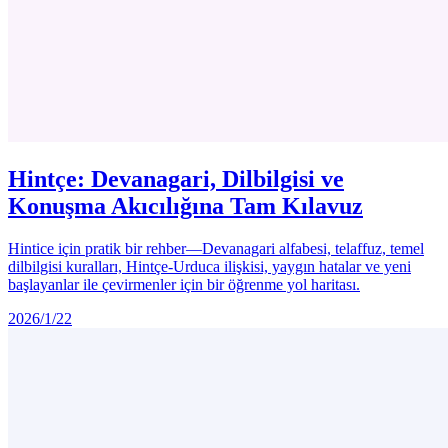
Hintçe: Devanagari, Dilbilgisi ve
Konuşma Akıcılığına Tam Kılavuz
Hintice için pratik bir rehber—Devanagari alfabesi, telaffuz, temel
dilbilgisi kuralları, Hintçe-Urduca ilişkisi, yaygın hatalar ve yeni
başlayanlar ile çevirmenler için bir öğrenme yol haritası.
2026/1/22