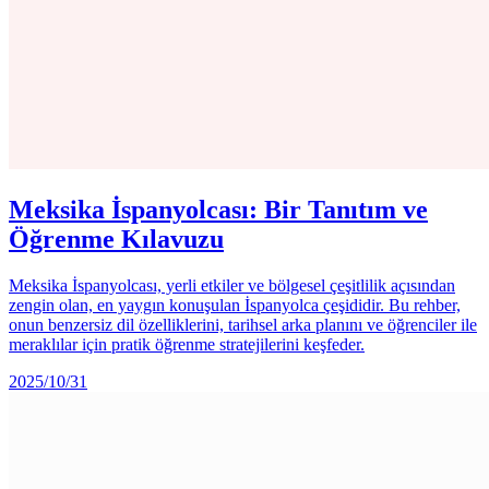
Meksika İspanyolcası: Bir Tanıtım ve
Öğrenme Kılavuzu
Meksika İspanyolcası, yerli etkiler ve bölgesel çeşitlilik açısından
zengin olan, en yaygın konuşulan İspanyolca çeşididir. Bu rehber,
onun benzersiz dil özelliklerini, tarihsel arka planını ve öğrenciler ile
meraklılar için pratik öğrenme stratejilerini keşfeder.
2025/10/31