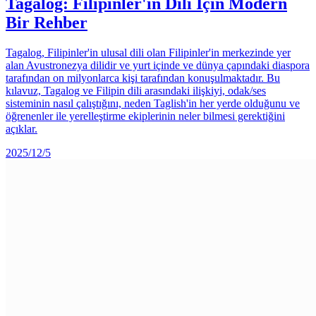
Tagalog: Filipinler'in Dili İçin Modern
Bir Rehber
Tagalog, Filipinler'in ulusal dili olan Filipinler'in merkezinde yer
alan Avustronezya dilidir ve yurt içinde ve dünya çapındaki diaspora
tarafından on milyonlarca kişi tarafından konuşulmaktadır. Bu
kılavuz, Tagalog ve Filipin dili arasındaki ilişkiyi, odak/ses
sisteminin nasıl çalıştığını, neden Taglish'in her yerde olduğunu ve
öğrenenler ile yerelleştirme ekiplerinin neler bilmesi gerektiğini
açıklar.
2025/12/5