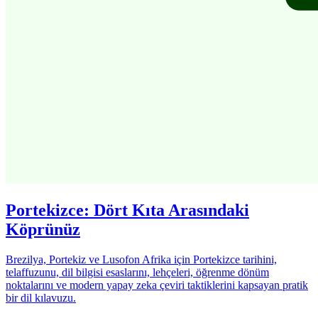
Portekizce: Dört Kıta Arasındaki
Köprünüz
Brezilya, Portekiz ve Lusofon Afrika için Portekizce tarihini,
telaffuzunu, dil bilgisi esaslarını, lehçeleri, öğrenme dönüm
noktalarını ve modern yapay zeka çeviri taktiklerini kapsayan pratik
bir dil kılavuzu.