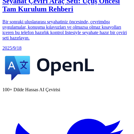
Seyahat Çeviri Araç Seti: Uçuş Öncesi
Tam Kurulum Rehberi
Bir sonraki uluslararası seyahatiniz öncesinde, çevrimdışı
uygulamalar, konuşma kılavuzları ve olmazsa olmaz kısayolları
içeren bu telefon hazırlık kontrol listesiyle seyahate hazır bir çeviri
seti hazırlayın.
2025/9/18
100+ Dilde Hassas AI Çevirisi