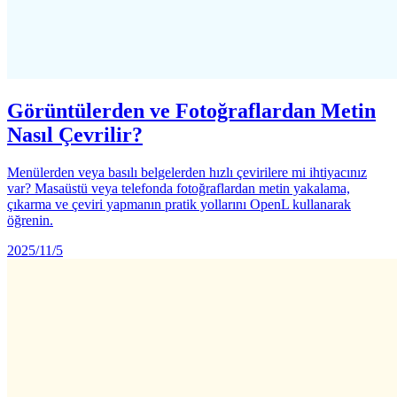
Görüntülerden ve Fotoğraflardan Metin
Nasıl Çevrilir?
Menülerden veya basılı belgelerden hızlı çevirilere mi ihtiyacınız
var? Masaüstü veya telefonda fotoğraflardan metin yakalama,
çıkarma ve çeviri yapmanın pratik yollarını OpenL kullanarak
öğrenin.
2025/11/5