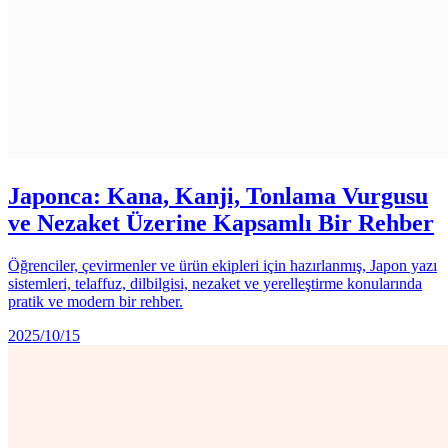
Japonca: Kana, Kanji, Tonlama Vurgusu
ve Nezaket Üzerine Kapsamlı Bir Rehber
Öğrenciler, çevirmenler ve ürün ekipleri için hazırlanmış, Japon yazı
sistemleri, telaffuz, dilbilgisi, nezaket ve yerelleştirme konularında
pratik ve modern bir rehber.
2025/10/15