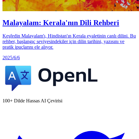
Malayalam: Kerala'nın Dili Rehberi
Keşfedin Malayalam'ı, Hindistan'ın Kerala eyaletinin canlı dilini. Bu
rehber, başlangıç seviyesindekiler için dilin tarihini, yazısını ve
pratik ipuçlarını ele alıyor.
2025/6/6
100+ Dilde Hassas AI Çevirisi