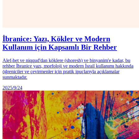
İbranice: Yazı, Kökler ve Modern
Kullanım için Kapsamlı Bir Rehber
Alef-bet ve niqqud'dan köklere (shoresh) ve binyanim'e kadar, bu
rehber İbranice yazı, morfoloji ve modern İsrail kullanımı hakkında
öğreniciler ve çevirmenler için pratik ipuçlarıyla açıklamalar
sunmaktadır.
2025/9/24