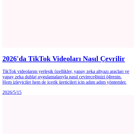
2026'da TikTok Videoları Nasıl Çevrilir
TikTok videolarını yerleşik özellikler, yapay zeka altyazı araçları ve
yapay zeka dublaj uygulamalarıyla nasıl çevireceğinizi öğrenin.
Hem izleyiciler hem de içerik üreticileri için adım adım yöntemler.
2026/5/15