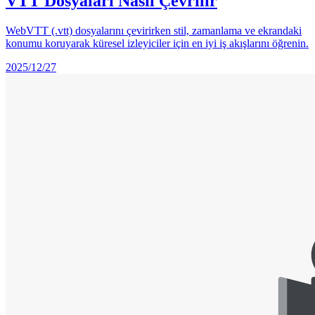
VTT Dosyaları Nasıl Çevrilir
WebVTT (.vtt) dosyalarını çevirirken stil, zamanlama ve ekrandaki
konumu koruyarak küresel izleyiciler için en iyi iş akışlarını öğrenin.
2025/12/27