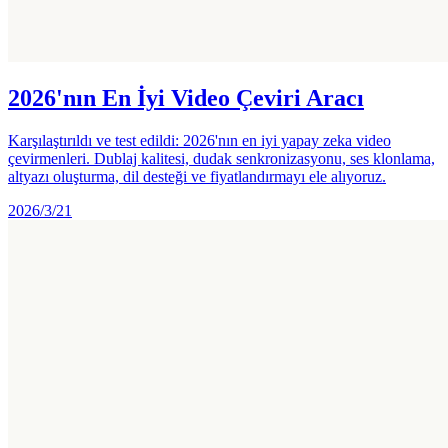
2026'nın En İyi Video Çeviri Aracı
Karşılaştırıldı ve test edildi: 2026'nın en iyi yapay zeka video
çevirmenleri. Dublaj kalitesi, dudak senkronizasyonu, ses klonlama,
altyazı oluşturma, dil desteği ve fiyatlandırmayı ele alıyoruz.
2026/3/21