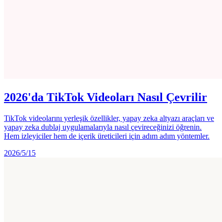
2026'da TikTok Videoları Nasıl Çevrilir
TikTok videolarını yerleşik özellikler, yapay zeka altyazı araçları ve
yapay zeka dublaj uygulamalarıyla nasıl çevireceğinizi öğrenin.
Hem izleyiciler hem de içerik üreticileri için adım adım yöntemler.
2026/5/15