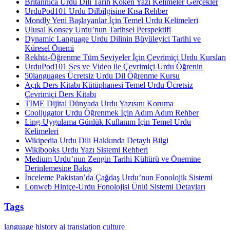
Britannica Urdu Dili Tarih Köken Yazı Kelimeler Gerçekler
UrduPod101 Urdu Dilbilgisine Kısa Rehber
Mondly Yeni Başlayanlar İçin Temel Urdu Kelimeleri
Ulusal Konsey Urdu’nun Tarihsel Perspektifi
Dynamic Language Urdu Dilinin Büyüleyici Tarihi ve
Küresel Önemi
Rekhta-Öğrenme Tüm Seviyeler İçin Çevrimiçi Urdu Kursları
UrduPod101 Ses ve Video ile Çevrimiçi Urdu Öğrenin
50languages Ücretsiz Urdu Dil Öğrenme Kursu
Açık Ders Kitabı Kütüphanesi Temel Urdu Ücretsiz
Çevrimiçi Ders Kitabı
TIME Dijital Dünyada Urdu Yazısını Koruma
Cooljugator Urdu Öğrenmek İçin Adım Adım Rehber
Ling-Uygulama Günlük Kullanım İçin Temel Urdu
Kelimeleri
Wikipedia Urdu Dili Hakkında Detaylı Bilgi
Wikibooks Urdu Yazı Sistemi Rehberi
Medium Urdu’nun Zengin Tarihi Kültürü ve Önemine
Derinlemesine Bakış
İnceleme Pakistan’da Çağdaş Urdu’nun Fonolojik Sistemi
Lonweb Hintçe-Urdu Fonolojisi Ünlü Sistemi Detayları
Tags
language
history
ai translation
culture