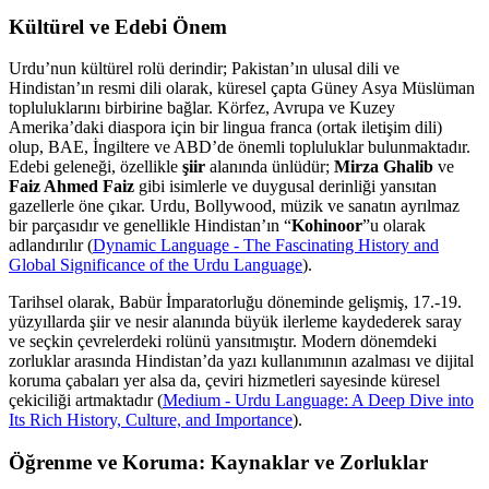
Kültürel ve Edebi Önem
Urdu’nun kültürel rolü derindir; Pakistan’ın ulusal dili ve
Hindistan’ın resmi dili olarak, küresel çapta Güney Asya Müslüman
topluluklarını birbirine bağlar. Körfez, Avrupa ve Kuzey
Amerika’daki diaspora için bir lingua franca (ortak iletişim dili)
olup, BAE, İngiltere ve ABD’de önemli topluluklar bulunmaktadır.
Edebi geleneği, özellikle
şiir
alanında ünlüdür;
Mirza Ghalib
ve
Faiz Ahmed Faiz
gibi isimlerle ve duygusal derinliği yansıtan
gazellerle öne çıkar. Urdu, Bollywood, müzik ve sanatın ayrılmaz
bir parçasıdır ve genellikle Hindistan’ın “
Kohinoor
”u olarak
adlandırılır (
Dynamic Language - The Fascinating History and
Global Significance of the Urdu Language
).
Tarihsel olarak, Babür İmparatorluğu döneminde gelişmiş, 17.-19.
yüzyıllarda şiir ve nesir alanında büyük ilerleme kaydederek saray
ve seçkin çevrelerdeki rolünü yansıtmıştır. Modern dönemdeki
zorluklar arasında Hindistan’da yazı kullanımının azalması ve dijital
koruma çabaları yer alsa da, çeviri hizmetleri sayesinde küresel
çekiciliği artmaktadır (
Medium - Urdu Language: A Deep Dive into
Its Rich History, Culture, and Importance
).
Öğrenme ve Koruma: Kaynaklar ve Zorluklar