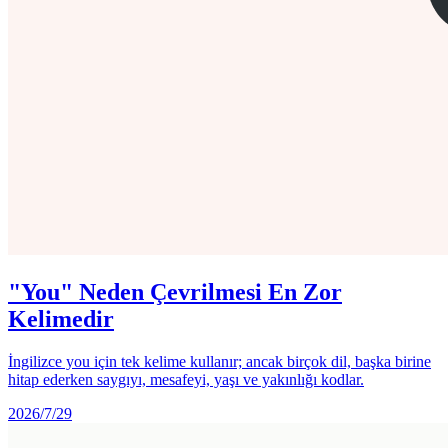
"You" Neden Çevrilmesi En Zor
Kelimedir
İngilizce you için tek kelime kullanır; ancak birçok dil, başka birine
hitap ederken saygıyı, mesafeyi, yaşı ve yakınlığı kodlar.
2026/7/29