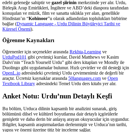
edebi geleneğe sahiptir ve
gazel şiirinin
merkezinde yer alır. Urdu,
Birleşik Arap Emirlikleri, İngiltere ve ABD’deki diaspora tarafından
konuşulan ve müzik, film ve sanatta sıklıkla yer alan, genellikle
Hindistan’ın “
Kohinoor
”u olarak adlandırılan toplulukları birbirine
bağlar (
Dynamic Language - Urdu Dilinin Büyüleyici Tarihi ve
Küresel Önemi
).
Öğrenme Kaynakları
Öğrenenler için seçenekler arasında
Rekhta-Learning
ve
UrduPod101
gibi çevrimiçi kurslar, David Matthews ve Kasim
Dalvi’nin “Teach Yourself Urdu” gibi ders kitapları ve Mondly ile
Duolingo gibi uygulamalar bulunur. Hızlı çeviriler ve dil desteği için
OpenL.io
adresindeki çevrimiçi Urdu çevirmenimiz de değerli bir
araçtır. Ücretsiz kaynaklar arasında
50languages.com
ve
Open
Textbook Library
adresindeki Temel Urdu ders kitabı yer alır.
Anket Notu: Urdu’nun Detaylı Keşfi
Bu bölüm, Urduca dilinin kapsamlı bir analizini sunarak, giriş
bölümünü dilsel ve kültürel boyutlarına dair detaylı içgörülerle
genişletir ve daha derin bir anlayış arayan okuyucular için uygundur.
Bilgiler, kapsamlı araştırmalardan derlenmiştir ve Urduca’nın tarihi,
yapısı ve önemi üzerine titiz bir inceleme sağlar.