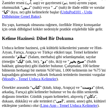
Zamirler resmi (آپ, aap) ve gayriresmi (تم, tum) ayrımı yapar,
olumsuzluk “
نہیں
” (nahi) veya “
نہ
” (nah) ile ifade edilir ve sorular
“
کیا
” (kya, ne) gibi kelimelerle başlar (
UrduPod101 - Urdu
Dilbilgisine Genel Bakış
).
Bu yapı, karmaşık olmasına rağmen, özellikle Hintçe konuşanlar
için ortak dilbilgisel kökler nedeniyle pratikle erişilebilir hâle gelir.
Kelime Hazinesi: Dilsel Bir Dokuma
Urduca kelime hazinesi, çok kültürlü kökenlerini yansıtır ve Hint-
Aryan, Farsça, Arapça ve Türkçe etkileri taşır. Temel kelimeler
arasında “
سلام
” (Salam, merhaba) gibi selamlaşmalar, sayılar
(örneğin “
ایک
” (aik, bir), “
دو
” (do, iki)) ve “
صبح بخیر
” (Subh
bakhair, günaydın) gibi ifadeler bulunur. Çalışmalar, 100 kelime
bilmenin herhangi bir metnin %50’sini, 1.000 kelimenin ise %75’ini
kapsadığını göstererek yüksek frekanslı terimlerin önemini vurgular
(
Mondly - Temel Urduca Kelimeler
).
Örnekler arasında “
کتاب
” (kitab, kitap, Arapça) ve “
دوست
” (dost,
arkadaş, Farsça) gibi kelimeler bulunur ve bu da dilin senkretik
doğasını örnekler. Günlük yaşam kelimeleri, alışveriş (“
دکان
”,
dukaan, dükkân) ve aile terimleri (“
امی
”, ammi, anne) gibi, kültürel
etkileşime yardımcı olur (
Ling-App - Temel Urduca Kelimeler
).