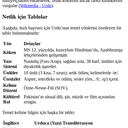
milliyetçilikten etkilenerek, ortak köklerini ancak farklı kimliklerini
vurgular (
Wikipedia - Urdu
).
Netlik için Tablolar
Aşağıda, hızlı başvuru için Urdu’nun temel yönlerini özetleyen bir
tablo bulunmaktadır:
Yön
Detaylar
MS 12. yüzyılda, kuzeybatı Hindistan’da, Apabhramşa
Köken
lehçelerinden gelişmiştir.
Yazı
Nastaliq (Fars-Arap), sağdan sola, 38 harf, ünlüler için
Sistemi
diyakritik işaretler.
Ünlüler
10 ünlü (3 kısa, 7 uzun), artık ödünç kelimelerde /æ/.
Ünsüzler
Aspire, retrofleks ve ödünç sesler (örn., /f/, /q/) içerir.
Kelime
Özne-Nesne-Fiil (SOV).
Düzeni
Kültürel
Pakistan’ın ulusal dili, şiir, müzik ve film açısından
Rol
zengin.
Temel kelime bilgisi için başka bir tablo:
İngilizce
Urduca (Yazı)
Transliterasyon