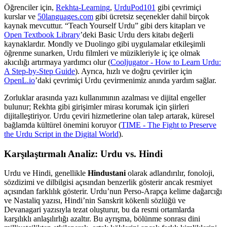
Öğrenciler için,
Rekhta-Learning
,
UrduPod101
gibi çevrimiçi
kurslar ve
50languages.com
gibi ücretsiz seçenekler dahil birçok
kaynak mevcuttur. “Teach Yourself Urdu” gibi ders kitapları ve
Open Textbook Library
’deki Basic Urdu ders kitabı değerli
kaynaklardır. Mondly ve Duolingo gibi uygulamalar etkileşimli
öğrenme sunarken, Urdu filmleri ve müzikleriyle iç içe olmak
akıcılığı artırmaya yardımcı olur (
Cooljugator - How to Learn Urdu:
A Step-by-Step Guide
). Ayrıca, hızlı ve doğru çeviriler için
OpenL.io
’daki çevrimiçi Urdu çevirmenimiz anında yardım sağlar.
Zorluklar arasında yazı kullanımının azalması ve dijital engeller
bulunur; Rekhta gibi girişimler mirası korumak için şiirleri
dijitalleştiriyor. Urdu çeviri hizmetlerine olan talep artarak, küresel
bağlamda kültürel önemini koruyor (
TIME - The Fight to Preserve
the Urdu Script in the Digital World
).
Karşılaştırmalı Analiz: Urdu vs. Hindi
Urdu ve Hindi, genellikle
Hindustani
olarak adlandırılır, fonoloji,
sözdizimi ve dilbilgisi açısından benzerlik gösterir ancak resmiyet
açısından farklılık gösterir. Urdu’nun Perso-Arapça kelime dağarcığı
ve Nastaliq yazısı, Hindi’nin Sanskrit kökenli sözlüğü ve
Devanagari yazısıyla tezat oluşturur, bu da resmi ortamlarda
karşılıklı anlaşılırlığı azaltır. Bu ayrışma, bölünme sonrası dini