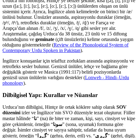
Urduca’nın fonolojisi, Hintçe’ye benzer şekilde, kısa ([ə], [ɪ], [ʊ]) ve
uzun ([aː], [iː], [uː], [eː], [oː], [ɛː], [ɔː]) ünlülerden oluşan on ünlü
sistemini içerir. Ayrıca, İngilizce alıntı kelimelerde on birinci bir /æ/
ünlüsü bulunur. Ünsüzler arasında, aspirasyonlu duraklar (örneğin,
/pʰ/, /tʰ/), retrofleks duraklar (örneğin, /ʈ/, /ɖ/) ve Farsça ve
Arapça’dan alınan /f/, /z/, /ʒ/, /x/, /ɣ/, /q/ gibi sesler yer alır.
Araştırmalar, çağdaş Urduca’da 38 ünsüz, 23 ünlü ve 15 diftong
bulunduğunu ve
geminate
(çift ünsüzlerin) kelime ortasında yaygın
olduğunu göstermektedir (
Review of the Phonological System of
Contemporary Urdu Spoken in Pakistan
).
İngilizce konuşanlar için telaffuz zorlukları arasında aspirasyonlu ve
retrofleks sesler bulunur. Genizsil ünlüler, lehçe ve bağlama göre
değişiklik gösterir ve Masica (1991:117) belirli pozisyonlarda
genizsil uzun ünlülerin varlığını destekler (
Lonweb - Hindi–Urdu
phonology
).
Dilbilgisel Yapı: Kurallar ve Nüanslar
Urduca’nın dilbilgisi, Hintçe ile ortak köklere sahip olarak
SOV
düzenini
izler ve İngilizce’nin SVO düzeniyle tezat oluşturur. Fiiller
mastar hâlinde “
نا
” (na) ile biter ve zaman, kişi, sayı, cinsiyet ve kipe
göre çekimlenir, örneğin “
سونا
” (sona, uyumak) formuna göre
değişir. İsimler cinsiyet ve sayıya sahiptir, sıfatlar da buna uyum
gösterir, örneğin “
گہرا
” (gehra, derin, eril) vs. “
گہری
” (gehri, dişil).