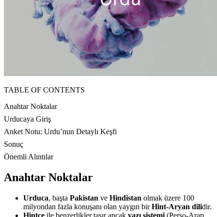
TABLE OF CONTENTS
Anahtar Noktalar
Urducaya Giriş
Anket Notu: Urdu’nun Detaylı Keşfi
Sonuç
Önemli Alıntılar
Anahtar Noktalar
Urduca
, başta
Pakistan
ve
Hindistan
olmak üzere 100
milyondan fazla konuşanı olan yaygın bir
Hint-Aryan dili
dir.
Hintçe
ile benzerlikler taşır ancak
yazı sistemi
(Perso-Arap