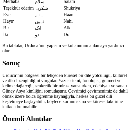
Merhaba
Salam
سلام
Teşekkür ederim
Shukriya
شکریہ
Evet
ہاں
Haan
Hayır
Nahi
نہیں
Bir
Aik
ایک
İki
Do
دو
Bu tablolar, Urduca’nın yapısını ve kullanımını anlamaya yardımcı
olur.
Sonuç
Urduca’nın bölgesel bir lehçeden küresel bir dile yolculuğu, kültürel
ve dilsel zenginliğini vurgular. Yazı sistemi, fonolojisi, grameri ve
kelime dağarcığı, senkretik bir mirası yansıtırken, edebiyatı ve sanatı
Güney Asya kimliğini somutlaştırır. Çevrimiçi çevirmenimiz de dahil
olmak üzere bolca öğrenme kaynağıyla, herkes bu güzel dili
keşfetmeye başlayabilir, böylece korunmasına ve küresel takdirine
katkıda bulunabilir.
Önemli Alıntılar