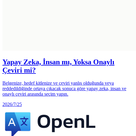
Yapay Zeka, İnsan mı, Yoksa Onaylı
Çeviri mi?
Belgenize, hedef kitlenize ve çeviri yanlış olduğunda veya
reddedildiğinde ortaya çıkacak sonuca göre yapay zeka, insan ve
onaylı çeviri arasında seçim yapın.
2026/7/25