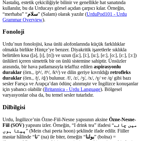
Nastaliq, estetik çekiciliğiyle bilinir ve genellikle hat sanatında
kullanılır, bu da Urducayı görsel açıdan çarpıcı kılar. Örneğin,
“merhaba” “
سلام
” (Salam) olarak yazılır (
UrduPod101 - Urdu
Grammar Overview
).
Fonoloji
Urdu’nun fonolojisi, kısa ünlü alofonlarında küçük farklılıklar
olmakla birlikte Hintçe’ye benzer. Diyakritik işaretlerle sıklıkla
belirtilen kısa ([ə], [ɪ], [ʊ]) ve uzun ([aː], [iː], [uː], [eː], [oː], [ɛː], [ɔː])
ünlüleri içeren simetrik bir on ünlü sistemine sahiptir. Ünsüzler
arasında, bir hava patlamasıyla telaffuz edilen
aspirasyonlu
duraklar
(örn., /pʰ/, /tʰ/, /kʰ/) ve dilin geriye kıvrıldığı
retrofleks
duraklar
(örn., /ʈ/, /ɖ/) bulunur. /f/, /z/, /ʒ/, /x/, /ɣ/ ve /q/ gibi bazı
sesler Farsça ve Arapça’dan ödünç alınmıştır ve İngilizce konuşanlar
için yabancı olabilir (
Britannica - Urdu Language
). Bölgesel
varyasyonlar olsa da, bu temel sesler tutarlıdır.
Dilbilgisi
Urdu, İngilizce’nin Özne-Fiil-Nesne yapısının aksine
Özne-Nesne-
Fiil (SOV)
yapısını izler. Örneğin, “I drink tea” ifadesi “
میں چائے
پیتا ہوں
” (Mein chai peeta hoon) şeklinde ifade edilir. Fiiller
mastar hâlinde “
نا
” (na) ile biter, örneğin “
بولنا
” (bolna) =