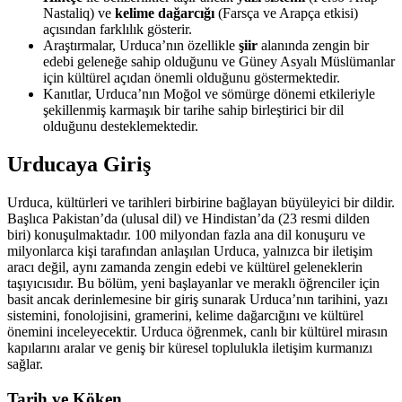
Nastaliq) ve
kelime dağarcığı
(Farsça ve Arapça etkisi)
açısından farklılık gösterir.
Araştırmalar, Urduca’nın özellikle
şiir
alanında zengin bir
edebi geleneğe sahip olduğunu ve Güney Asyalı Müslümanlar
için kültürel açıdan önemli olduğunu göstermektedir.
Kanıtlar, Urduca’nın Moğol ve sömürge dönemi etkileriyle
şekillenmiş karmaşık bir tarihe sahip birleştirici bir dil
olduğunu desteklemektedir.
Urducaya Giriş
Urduca, kültürleri ve tarihleri birbirine bağlayan büyüleyici bir dildir.
Başlıca Pakistan’da (ulusal dil) ve Hindistan’da (23 resmi dilden
biri) konuşulmaktadır. 100 milyondan fazla ana dil konuşuru ve
milyonlarca kişi tarafından anlaşılan Urduca, yalnızca bir iletişim
aracı değil, aynı zamanda zengin edebi ve kültürel geleneklerin
taşıyıcısıdır. Bu bölüm, yeni başlayanlar ve meraklı öğrenciler için
basit ancak derinlemesine bir giriş sunarak Urduca’nın tarihini, yazı
sistemini, fonolojisini, gramerini, kelime dağarcığını ve kültürel
önemini inceleyecektir. Urduca öğrenmek, canlı bir kültürel mirasın
kapılarını aralar ve geniş bir küresel toplulukla iletişim kurmanızı
sağlar.
Tarih ve Köken