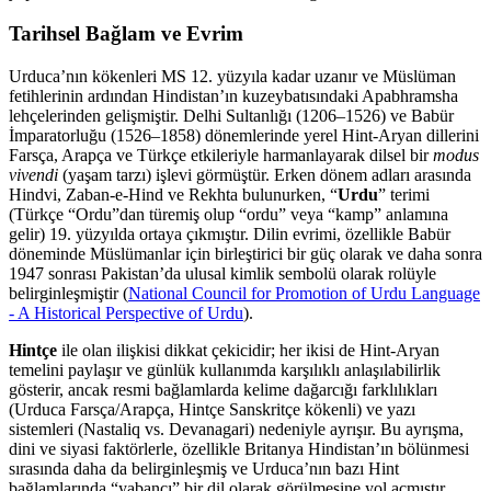
Tarihsel Bağlam ve Evrim
Urduca’nın kökenleri MS 12. yüzyıla kadar uzanır ve Müslüman
fetihlerinin ardından Hindistan’ın kuzeybatısındaki Apabhramsha
lehçelerinden gelişmiştir. Delhi Sultanlığı (1206–1526) ve Babür
İmparatorluğu (1526–1858) dönemlerinde yerel Hint-Aryan dillerini
Farsça, Arapça ve Türkçe etkileriyle harmanlayarak dilsel bir
modus
vivendi
(yaşam tarzı) işlevi görmüştür. Erken dönem adları arasında
Hindvi, Zaban-e-Hind ve Rekhta bulunurken, “
Urdu
” terimi
(Türkçe “Ordu”dan türemiş olup “ordu” veya “kamp” anlamına
gelir) 19. yüzyılda ortaya çıkmıştır. Dilin evrimi, özellikle Babür
döneminde Müslümanlar için birleştirici bir güç olarak ve daha sonra
1947 sonrası Pakistan’da ulusal kimlik sembolü olarak rolüyle
belirginleşmiştir (
National Council for Promotion of Urdu Language
- A Historical Perspective of Urdu
).
Hintçe
ile olan ilişkisi dikkat çekicidir; her ikisi de Hint-Aryan
temelini paylaşır ve günlük kullanımda karşılıklı anlaşılabilirlik
gösterir, ancak resmi bağlamlarda kelime dağarcığı farklılıkları
(Urduca Farsça/Arapça, Hintçe Sanskritçe kökenli) ve yazı
sistemleri (Nastaliq vs. Devanagari) nedeniyle ayrışır. Bu ayrışma,
dini ve siyasi faktörlerle, özellikle Britanya Hindistan’ın bölünmesi
sırasında daha da belirginleşmiş ve Urduca’nın bazı Hint
bağlamlarında “yabancı” bir dil olarak görülmesine yol açmıştır