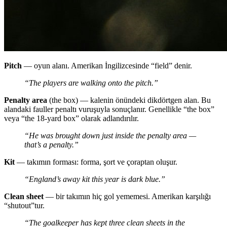
Pitch
— oyun alanı. Amerikan İngilizcesinde “field” denir.
“The players are walking onto the pitch.”
Penalty area
(the box) — kalenin önündeki dikdörtgen alan. Bu
alandaki fauller penaltı vuruşuyla sonuçlanır. Genellikle “the box”
veya “the 18-yard box” olarak adlandırılır.
“He was brought down just inside the penalty area —
that’s a penalty.”
Kit
— takımın forması: forma, şort ve çoraptan oluşur.
“England’s away kit this year is dark blue.”
Clean sheet
— bir takımın hiç gol yememesi. Amerikan karşılığı
“shutout”tur.
“The goalkeeper has kept three clean sheets in the