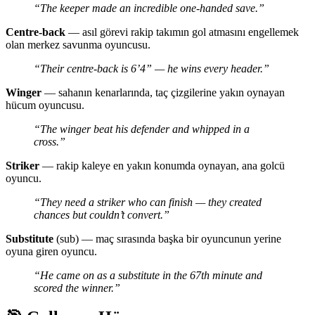
“The keeper made an incredible one-handed save.”
Centre-back
— asıl görevi rakip takımın gol atmasını engellemek
olan merkez savunma oyuncusu.
“Their centre-back is 6’4” — he wins every header.”
Winger
— sahanın kenarlarında, taç çizgilerine yakın oynayan
hücum oyuncusu.
“The winger beat his defender and whipped in a
cross.”
Striker
— rakip kaleye en yakın konumda oynayan, ana golcü
oyuncu.
“They need a striker who can finish — they created
chances but couldn’t convert.”
Substitute
(sub) — maç sırasında başka bir oyuncunun yerine
oyuna giren oyuncu.
“He came on as a substitute in the 67th minute and
scored the winner.”