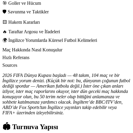
🎯 Goller ve Hücum
🛡️ Savunma ve Taktikler
🟨 Hakem Kararları
🔥 Taraftar Argosu ve İfadeleri
🌍 İngilizce Yorumlarda Küresel Futbol Kelimeleri
Maç Hakkında Nasıl Konuşulur
Hızlı Referans
Sources
2026 FIFA Dünya Kupası başladı — 48 takım, 104 maç ve bir
İngilizce yorum denizi. (Küçük bir not: bu, dünyanın çoğunun futbol
dediği spordur — Amerikan futbolu değil.) İster öne çıkan anları
izliyor, ister maç raporlarını okuyor, ister dün geceki maç hakkında
konuşuyor olun, bu 50 terim neler olup bittiğini anlamanıza ve
sohbete katılmanıza yardımcı olacak. İngiltere’de BBC/ITV’den,
ABD’de Fox Sports’tan İngilizce yayınları takip edebilir veya
FIFA+ üzerinden izleyebilirsiniz.
🏟️ Turnuva Yapısı