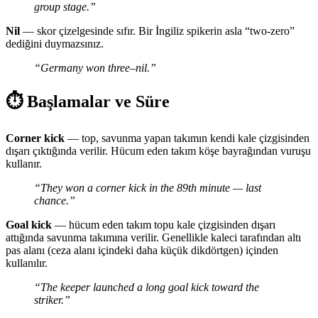
group stage.”
Nil
— skor çizelgesinde sıfır. Bir İngiliz spikerin asla “two-zero”
dediğini duymazsınız.
“Germany won three–nil.”
⏱️ Başlamalar ve Süre
Corner kick
— top, savunma yapan takımın kendi kale çizgisinden
dışarı çıktığında verilir. Hücum eden takım köşe bayrağından vuruşu
kullanır.
“They won a corner kick in the 89th minute — last
chance.”
Goal kick
— hücum eden takım topu kale çizgisinden dışarı
attığında savunma takımına verilir. Genellikle kaleci tarafından altı
pas alanı (ceza alanı içindeki daha küçük dikdörtgen) içinden
kullanılır.
“The keeper launched a long goal kick toward the
striker.”