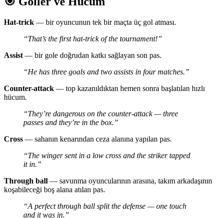
🎯 Goller ve Hücum
Hat-trick
— bir oyuncunun tek bir maçta üç gol atması.
“That’s the first hat-trick of the tournament!”
Assist
— bir gole doğrudan katkı sağlayan son pas.
“He has three goals and two assists in four matches.”
Counter-attack
— top kazanıldıktan hemen sonra başlatılan hızlı
hücum.
“They’re dangerous on the counter-attack — three
passes and they’re in the box.”
Cross
— sahanın kenarından ceza alanına yapılan pas.
“The winger sent in a low cross and the striker tapped
it in.”
Through ball
— savunma oyuncularının arasına, takım arkadaşının
koşabileceği boş alana atılan pas.
“A perfect through ball split the defense — one touch
and it was in.”