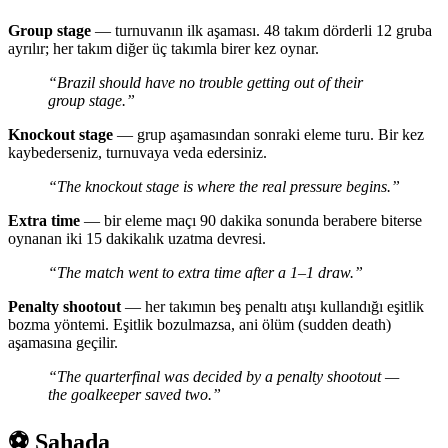
Group stage
— turnuvanın ilk aşaması. 48 takım dörderli 12 gruba
ayrılır; her takım diğer üç takımla birer kez oynar.
“Brazil should have no trouble getting out of their
group stage.”
Knockout stage
— grup aşamasından sonraki eleme turu. Bir kez
kaybederseniz, turnuvaya veda edersiniz.
“The knockout stage is where the real pressure begins.”
Extra time
— bir eleme maçı 90 dakika sonunda berabere biterse
oynanan iki 15 dakikalık uzatma devresi.
“The match went to extra time after a 1–1 draw.”
Penalty shootout
— her takımın beş penaltı atışı kullandığı eşitlik
bozma yöntemi. Eşitlik bozulmazsa, ani ölüm (sudden death)
aşamasına geçilir.
“The quarterfinal was decided by a penalty shootout —
the goalkeeper saved two.”
⚽ Sahada