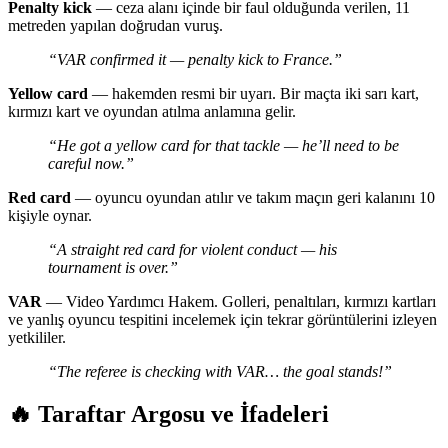
Penalty kick
— ceza alanı içinde bir faul olduğunda verilen, 11
metreden yapılan doğrudan vuruş.
“VAR confirmed it — penalty kick to France.”
Yellow card
— hakemden resmi bir uyarı. Bir maçta iki sarı kart,
kırmızı kart ve oyundan atılma anlamına gelir.
“He got a yellow card for that tackle — he’ll need to be
careful now.”
Red card
— oyuncu oyundan atılır ve takım maçın geri kalanını 10
kişiyle oynar.
“A straight red card for violent conduct — his
tournament is over.”
VAR
— Video Yardımcı Hakem. Golleri, penaltıları, kırmızı kartları
ve yanlış oyuncu tespitini incelemek için tekrar görüntülerini izleyen
yetkililer.
“The referee is checking with VAR… the goal stands!”
🔥 Taraftar Argosu ve İfadeleri