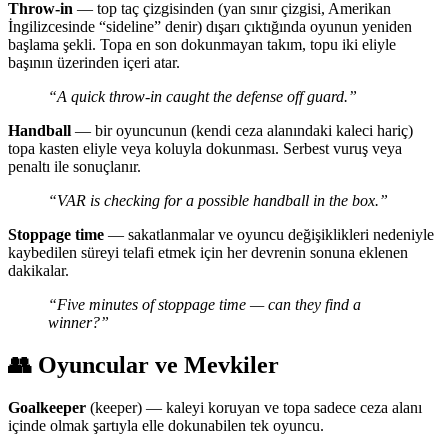
Throw-in
— top taç çizgisinden (yan sınır çizgisi, Amerikan
İngilizcesinde “sideline” denir) dışarı çıktığında oyunun yeniden
başlama şekli. Topa en son dokunmayan takım, topu iki eliyle
başının üzerinden içeri atar.
“A quick throw-in caught the defense off guard.”
Handball
— bir oyuncunun (kendi ceza alanındaki kaleci hariç)
topa kasten eliyle veya koluyla dokunması. Serbest vuruş veya
penaltı ile sonuçlanır.
“VAR is checking for a possible handball in the box.”
Stoppage time
— sakatlanmalar ve oyuncu değişiklikleri nedeniyle
kaybedilen süreyi telafi etmek için her devrenin sonuna eklenen
dakikalar.
“Five minutes of stoppage time — can they find a
winner?”
👥 Oyuncular ve Mevkiler
Goalkeeper
(keeper) — kaleyi koruyan ve topa sadece ceza alanı
içinde olmak şartıyla elle dokunabilen tek oyuncu.