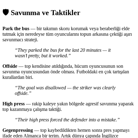
🛡️ Savunma ve Taktikler
Park the bus
— bir takımın skoru korumak veya beraberliği elde
tutmak için neredeyse tüm oyuncularını topun arkasına çektiği aşırı
savunmacı strateji.
“They parked the bus for the last 20 minutes — it
wasn’t pretty, but it worked.”
Offside
— top kendisine atıldığında, hücum oyuncusunun son
savunma oyuncusundan önde olması. Futboldaki en çok tartışılan
kurallardan biri.
“The goal was disallowed — the striker was clearly
offside.”
High press
— rakip kaleye yakın bölgede agresif savunma yaparak
top kazanmaya çalışma taktiği.
“Their high press forced the defender into a mistake.”
Gegenpressing
— top kaybedildikten hemen sonra pres yapmayı
ifade eden Almanca bir terim. Artık dünya çapında İngilizce