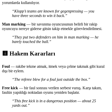
yorumlarda kullanılıyor.
“Klopp’s teams are known for gegenpressing — you
have three seconds to win it back.”
Man marking
— bir savunma oyuncusunun belirli bir rakip
oyuncuyu nereye giderse gitsin takip etmekle görevlendirilmesi.
“They put two defenders on him in man marking — he
barely touched the ball.”
🟨 Hakem Kararları
Foul
— rakibe tekme atmak, itmek veya çelme takmak gibi kural
dışı bir eylem.
“The referee blew for a foul just outside the box.”
Free kick
— bir faul sonrası verilen serbest vuruş. Karşı takım,
faulün yapıldığı noktadan oyunu yeniden başlatır.
“This free kick is in a dangerous position — about 25
yards out.”