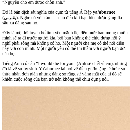
“Nguyện cho em được chôn anh.”
Đó là bản dịch sát nghĩa của cụm từ tiếng Ả Rập
ya’aburnee
(يقبرني). Nghe có vẻ u ám — cho đến khi bạn hiểu được ý nghĩa
sâu xa đằng sau nó.
Đây là một lời tuyên bố tình yêu mãnh liệt đến mức bạn mong muốn
mình sẽ ra đi trước người kia, bởi bạn không thể chịu đựng nổi ý
nghĩ phải sống mà không có họ. Một người cha mẹ có thể nói điều
này với con mình. Một người yêu có thể thì thầm với người bạn đời
của họ.
Tiếng Anh có câu “I would die for you” (Anh sẽ chết vì em), nhưng
đó là về sự hy sinh. Ya’aburnee lại nói về điều gì đó lặng lẽ hơn: sự
thừa nhận đơn giản nhưng đáng sợ rằng sự vắng mặt của ai đó sẽ
khiến cuộc sống của bạn trở nên không thể chịu đựng nổi.