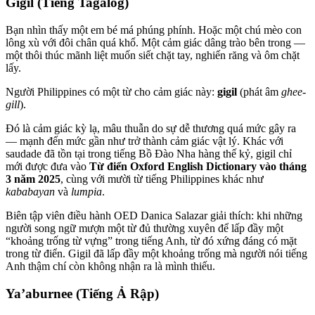
Gigil (Tiếng Tagalog)
Bạn nhìn thấy một em bé má phúng phính. Hoặc một chú mèo con
lông xù với đôi chân quá khổ. Một cảm giác dâng trào bên trong —
một thôi thúc mãnh liệt muốn siết chặt tay, nghiến răng và ôm chặt
lấy.
Người Philippines có một từ cho cảm giác này:
gigil
(phát âm
ghee-
gill
).
Đó là cảm giác kỳ lạ, mâu thuẫn do sự dễ thương quá mức gây ra
— mạnh đến mức gần như trở thành cảm giác vật lý. Khác với
saudade đã tồn tại trong tiếng Bồ Đào Nha hàng thế kỷ, gigil chỉ
mới được đưa vào
Từ điển Oxford English Dictionary vào tháng
3 năm 2025
, cùng với mười từ tiếng Philippines khác như
kababayan
và
lumpia
.
Biên tập viên điều hành OED Danica Salazar giải thích: khi những
người song ngữ mượn một từ đủ thường xuyên để lấp đầy một
“khoảng trống từ vựng” trong tiếng Anh, từ đó xứng đáng có mặt
trong từ điển. Gigil đã lấp đầy một khoảng trống mà người nói tiếng
Anh thậm chí còn không nhận ra là mình thiếu.
Ya’aburnee (Tiếng Ả Rập)