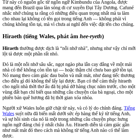
Từ này có nguồn gốc từ ngôn ngữ Kimbundu của Angola, được
mang đến Brazil qua làn sóng di cư xuyên Đại Tây Dương. Cafuné
nhắc nhở chúng ta rằng có những điều quan trọng nhất mà ta làm
cho nhau lại không có tên gọi trong tiếng Anh — không phải vì
chúng không tồn tại, mà vì chưa ai nghĩ đến việc đặt tên cho chúng.
Hiraeth (tiếng Wales, phát âm
hee-ryeth
)
Hiraeth
thường được dịch là “nỗi nhớ nhà”, nhưng như vậy chỉ mới
lột tả được một phần rất nhỏ.
Đó là một nỗi nhớ sâu sắc, ngọt ngào pha lẫn cay đắng về một mái
nhà có thể không còn tồn tại — hoặc thậm chí chưa bao giờ tồn tại.
Nó mang theo cảm giác đau buồn và mất mát, như đang tiếc thương
cho điều gì đó không thể lấy lại được. Bạn có thể cảm thấy hiraeth
cho ngôi nhà thời thơ ấu đã bị phá dỡ hàng chục năm trước, cho một
vùng đất bạn chỉ biết qua những câu chuyện của bà ngoại, cho một
phiên bản quê hương đã bị thời gian xóa nhòa.
Người xứ Wales luôn giữ chặt từ này, và có lý do chính đáng.
Tiếng
Wales
suýt nữa đã biến mất dưới sức ép hàng thế kỷ từ tiếng Anh,
và sự hồi sinh của nó là một trong những câu chuyện phục hưng
ngôn ngữ đáng chú ý nhất châu Âu. Hiraeth diễn tả cảm giác gần
như mất mát đó theo cách mà không từ tiếng Anh nào có thể làm
được.