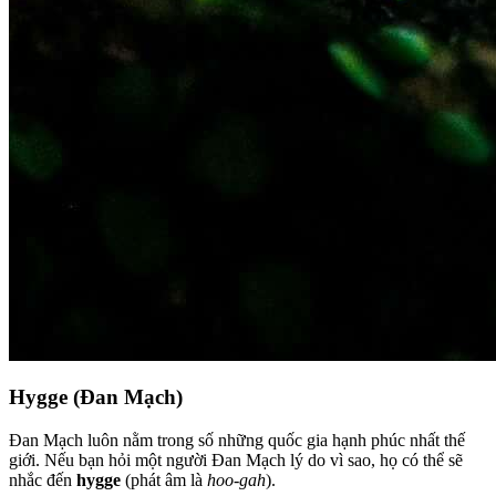
Hygge (Đan Mạch)
Đan Mạch luôn nằm trong số những quốc gia hạnh phúc nhất thế
giới. Nếu bạn hỏi một người Đan Mạch lý do vì sao, họ có thể sẽ
nhắc đến
hygge
(phát âm là
hoo-gah
).