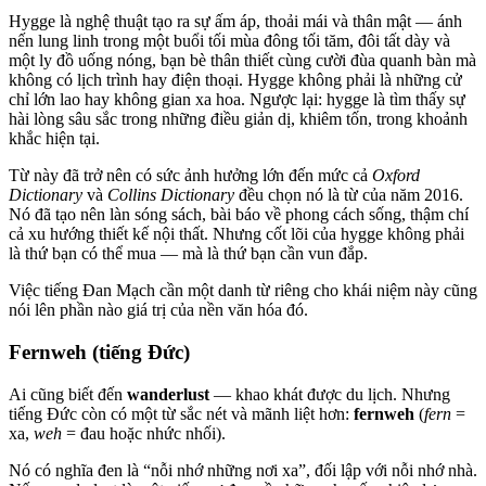
Hygge là nghệ thuật tạo ra sự ấm áp, thoải mái và thân mật — ánh
nến lung linh trong một buổi tối mùa đông tối tăm, đôi tất dày và
một ly đồ uống nóng, bạn bè thân thiết cùng cười đùa quanh bàn mà
không có lịch trình hay điện thoại. Hygge không phải là những cử
chỉ lớn lao hay không gian xa hoa. Ngược lại: hygge là tìm thấy sự
hài lòng sâu sắc trong những điều giản dị, khiêm tốn, trong khoảnh
khắc hiện tại.
Từ này đã trở nên có sức ảnh hưởng lớn đến mức cả
Oxford
Dictionary
và
Collins Dictionary
đều chọn nó là từ của năm 2016.
Nó đã tạo nên làn sóng sách, bài báo về phong cách sống, thậm chí
cả xu hướng thiết kế nội thất. Nhưng cốt lõi của hygge không phải
là thứ bạn có thể mua — mà là thứ bạn cần vun đắp.
Việc tiếng Đan Mạch cần một danh từ riêng cho khái niệm này cũng
nói lên phần nào giá trị của nền văn hóa đó.
Fernweh (tiếng Đức)
Ai cũng biết đến
wanderlust
— khao khát được du lịch. Nhưng
tiếng Đức còn có một từ sắc nét và mãnh liệt hơn:
fernweh
(
fern
=
xa,
weh
= đau hoặc nhức nhối).
Nó có nghĩa đen là “nỗi nhớ những nơi xa”, đối lập với nỗi nhớ nhà.