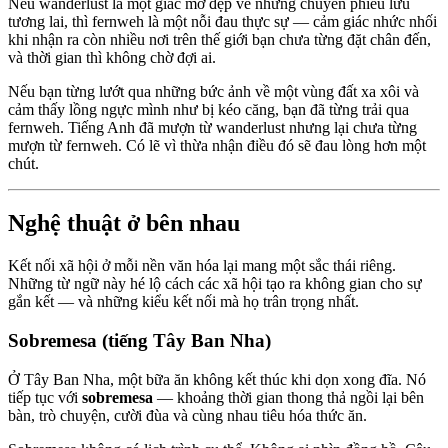
Nếu wanderlust là một giấc mơ đẹp về những chuyến phiêu lưu
tương lai, thì fernweh là một nỗi đau thực sự — cảm giác nhức nhối
khi nhận ra còn nhiều nơi trên thế giới bạn chưa từng đặt chân đến,
và thời gian thì không chờ đợi ai.
Nếu bạn từng lướt qua những bức ảnh về một vùng đất xa xôi và
cảm thấy lồng ngực mình như bị kéo căng, bạn đã từng trải qua
fernweh. Tiếng Anh đã mượn từ wanderlust nhưng lại chưa từng
mượn từ fernweh. Có lẽ vì thừa nhận điều đó sẽ đau lòng hơn một
chút.
Nghệ thuật ở bên nhau
Kết nối xã hội ở mỗi nền văn hóa lại mang một sắc thái riêng.
Những từ ngữ này hé lộ cách các xã hội tạo ra không gian cho sự
gắn kết — và những kiểu kết nối mà họ trân trọng nhất.
Sobremesa (tiếng Tây Ban Nha)
Ở Tây Ban Nha, một bữa ăn không kết thúc khi dọn xong đĩa. Nó
tiếp tục với
sobremesa
— khoảng thời gian thong thả ngồi lại bên
bàn, trò chuyện, cười đùa và cùng nhau tiêu hóa thức ăn.