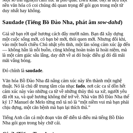
nền văn hóa có coi chúng đủ quan trọng để gói gọn trong một từ
duy nhất hay không.
Saudade (Tiếng Bồ Đào Nha, phát âm
sow-dahd
)
Giả sử bạn rời quê hương cách đây mười năm. Bạn đã xây dựng
một cuộc sống mới, có bạn bè mới, thói quen mới. Nhưng đôi khi,
vào một buổi chiều Chủ nhật yên tĩnh, một làn sóng cảm xúc ập đến
— không hẳn là nỗi buồn, cũng không hoàn toàn là hoài niệm, mà
là một cảm giác sâu lắng, day dứt về ai đó hoặc điều gì đó đã mãi
mãi vắng bóng.
Đó chính là
saudade
.
Văn hóa Bồ Đào Nha đã nâng cảm xúc này lên thành một nghệ
thuật. Nó là chủ đề trung tâm của nhạc
fado
, nơi các ca sĩ dồn hết
cảm xúc này vào những ca từ về những thủy thủ xa xứ, người yêu
đã rời xa, và quê hương không thể trở về. Nhà văn Bồ Đào Nha thế
kỷ 17 Manuel de Melo từng mô tả nó là “một niềm vui mà bạn phải
chịu đựng, một căn bệnh mà bạn lại thích thú.”
Tiếng Anh cần cả một đoạn văn để diễn tả điều mà tiếng Bồ Đào
Nha gói gọn trong bảy chữ cái.