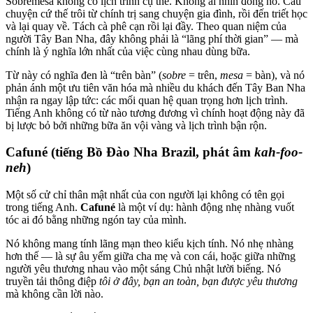
Sobremesa không có lịch trình cụ thể. Không ai nhìn đồng hồ. Câu
chuyện cứ thế trôi từ chính trị sang chuyện gia đình, rồi đến triết học
và lại quay về. Tách cà phê cạn rồi lại đầy. Theo quan niệm của
người Tây Ban Nha, đây không phải là “lãng phí thời gian” — mà
chính là ý nghĩa lớn nhất của việc cùng nhau dùng bữa.
Từ này có nghĩa đen là “trên bàn” (
sobre
= trên,
mesa
= bàn), và nó
phản ánh một ưu tiên văn hóa mà nhiều du khách đến Tây Ban Nha
nhận ra ngay lập tức: các mối quan hệ quan trọng hơn lịch trình.
Tiếng Anh không có từ nào tương đương vì chính hoạt động này đã
bị lược bỏ bởi những bữa ăn vội vàng và lịch trình bận rộn.
Cafuné (tiếng Bồ Đào Nha Brazil, phát âm
kah-foo-
neh
)
Một số cử chỉ thân mật nhất của con người lại không có tên gọi
trong tiếng Anh.
Cafuné
là một ví dụ: hành động nhẹ nhàng vuốt
tóc ai đó bằng những ngón tay của mình.
Nó không mang tính lãng mạn theo kiểu kịch tính. Nó nhẹ nhàng
hơn thế — là sự âu yếm giữa cha mẹ và con cái, hoặc giữa những
người yêu thương nhau vào một sáng Chủ nhật lười biếng. Nó
truyền tải thông điệp
tôi ở đây, bạn an toàn, bạn được yêu thương
mà không cần lời nào.