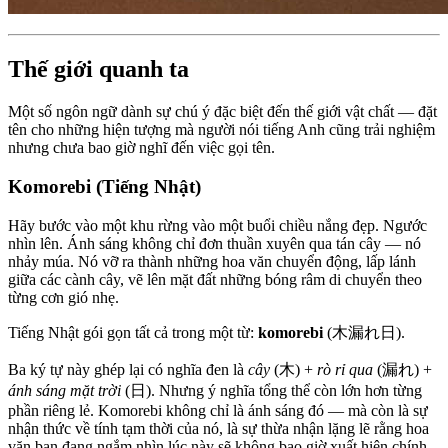
Thế giới quanh ta
Một số ngôn ngữ dành sự chú ý đặc biệt đến thế giới vật chất — đặt
tên cho những hiện tượng mà người nói tiếng Anh cũng trải nghiệm
nhưng chưa bao giờ nghĩ đến việc gọi tên.
Komorebi (Tiếng Nhật)
Hãy bước vào một khu rừng vào một buổi chiều nắng đẹp. Ngước
nhìn lên. Ánh sáng không chỉ đơn thuần xuyên qua tán cây — nó
nhảy múa. Nó vỡ ra thành những hoa văn chuyển động, lấp lánh
giữa các cành cây, vẽ lên mặt đất những bóng râm di chuyển theo
từng cơn gió nhẹ.
Tiếng Nhật gói gọn tất cả trong một từ:
komorebi
(木漏れ日).
Ba ký tự này ghép lại có nghĩa đen là
cây
(木) +
rò rỉ qua
(漏れ) +
ánh sáng mặt trời
(日). Nhưng ý nghĩa tổng thể còn lớn hơn từng
phần riêng lẻ. Komorebi không chỉ là ánh sáng đó — mà còn là sự
nhận thức về tính tạm thời của nó, là sự thừa nhận lặng lẽ rằng hoa
văn bạn đang ngắm nhìn lúc này sẽ không bao giờ xuất hiện chính