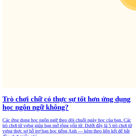
Trò chơi chữ có thực sự tốt hơn ứng dụng
học ngôn ngữ không?
Các ứng dụng học ngôn ngữ theo dõi chuỗi ngày học của bạn. Các
trò chơi từ vựng giúp bạn mở rộng vốn từ. Dưới đây là 5 trò chơi từ
vựng thực sự hỗ trợ bạn học tiếng Anh — kèm theo liên kết để bắt