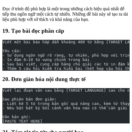
Đọc ở trình độ phù hợp là một trong những cách hiệu quả nhất để
tiếp thu ngôn ngữ một cách tự nhiên. Những đề bài này sẽ tạo ra tài
liệu phù hợp với sở thích và khả năng của bạn.
19. Tạo bài đọc phân cấp
Viết một bài báo hấp dẫn khoảng 400 từ bằng [TARGET LAN
Yêu cầu:
- Sử dụng ngôn ngữ rõ ràng, tự nhiên, phù hợp với trình
- In đậm 8–10 từ vựng chính trong bài
- Sau bài viết, cung cấp bảng chú giải các từ in đậm kè
- Thêm 5 câu hỏi kiểm tra hiểu bài (kết hợp câu hỏi thự
20. Đơn giản hóa nội dung thực tế
Viết lại đoạn văn sau bằng [TARGET LANGUAGE] sao cho ng
Sau phiên bản đơn giản:
- Liệt kê 5 từ trong bản gốc quá nâng cao, kèm từ thay 
- Nêu bật bất kỳ bối cảnh văn hóa nào có thể cần giải t
Văn bản gốc:
[PASTE TEXT HERE]