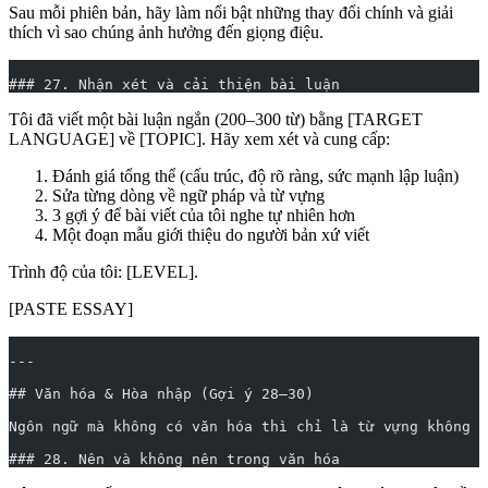
Sau mỗi phiên bản, hãy làm nổi bật những thay đổi chính và giải
thích vì sao chúng ảnh hưởng đến giọng điệu.
### 27. Nhận xét và cải thiện bài luận
Tôi đã viết một bài luận ngắn (200–300 từ) bằng [TARGET
LANGUAGE] về [TOPIC]. Hãy xem xét và cung cấp:
Đánh giá tổng thể (cấu trúc, độ rõ ràng, sức mạnh lập luận)
Sửa từng dòng về ngữ pháp và từ vựng
3 gợi ý để bài viết của tôi nghe tự nhiên hơn
Một đoạn mẫu giới thiệu do người bản xứ viết
Trình độ của tôi: [LEVEL].
[PASTE ESSAY]
---
## Văn hóa & Hòa nhập (Gợi ý 28–30)
Ngôn ngữ mà không có văn hóa thì chỉ là từ vựng không c
### 28. Nên và không nên trong văn hóa