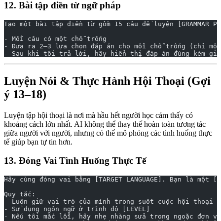
12. Bài tập điền từ ngữ pháp
Tạo một bài tập điền từ gồm 15 câu để luyện [GRAMMAR PO
- Mỗi câu có một chỗ trống
- Đưa ra 2–3 lựa chọn đáp án cho mỗi chỗ trống (chỉ một
- Sau khi tôi trả lời, hãy hiển thị đáp án đúng kèm giả
Luyện Nói & Thực Hành Hội Thoại (Gợi
ý 13–18)
Luyện tập hội thoại là nơi mà hầu hết người học cảm thấy có
khoảng cách lớn nhất. AI không thể thay thế hoàn toàn tương tác
giữa người với người, nhưng có thể mô phỏng các tình huống thực
tế giúp bạn tự tin hơn.
13. Đóng Vai Tình Huống Thực Tế
Hãy cùng đóng vai bằng [TARGET LANGUAGE]. Bạn là một [R
Quy tắc:
- Luôn giữ vai trò của mình trong suốt cuộc hội thoại
- Sử dụng ngôn ngữ ở trình độ [LEVEL]
- Nếu tôi mắc lỗi, hãy nhẹ nhàng sửa trong ngoặc đơn và