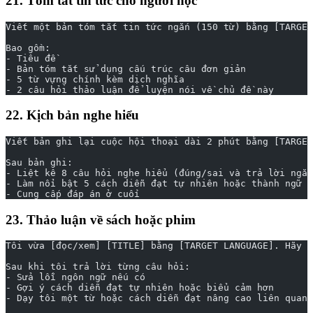
21. Tóm tắt tin tức cho người học
Viết một bản tóm tắt tin tức ngắn (150 từ) bằng [TARGET
Bao gồm:
- Tiêu đề
- Bản tóm tắt sử dụng cấu trúc câu đơn giản
- 5 từ vựng chính kèm dịch nghĩa
- 2 câu hỏi thảo luận để luyện nói về chủ đề này
22. Kịch bản nghe hiểu
Viết bản ghi lại cuộc hội thoại dài 2 phút bằng [TARGET
Sau bản ghi:
- Liệt kê 8 câu hỏi nghe hiểu (đúng/sai và trả lời ngắn
- Làm nổi bật 5 cách diễn đạt tự nhiên hoặc thành ngữ đ
- Cung cấp đáp án ở cuối
23. Thảo luận về sách hoặc phim
Tôi vừa [đọc/xem] [TITLE] bằng [TARGET LANGUAGE]. Hãy h
Sau khi tôi trả lời từng câu hỏi:
- Sửa lỗi ngôn ngữ nếu có
- Gợi ý cách diễn đạt tự nhiên hoặc biểu cảm hơn
- Dạy tôi một từ hoặc cách diễn đạt nâng cao liên quan 