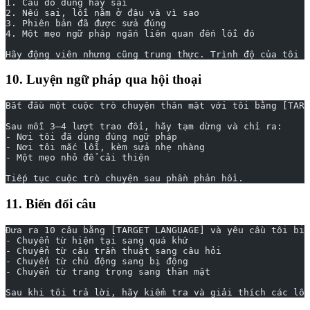
1. Câu đó đúng hay sai
2. Nếu sai, lỗi nằm ở đâu và vì sao
3. Phiên bản đã được sửa đúng
4. Một mẹo ngữ pháp ngắn liên quan đến lỗi đó
Hãy động viên nhưng cũng trung thực. Trình độ của tôi l
10. Luyện ngữ pháp qua hội thoại
Bắt đầu một cuộc trò chuyện thân mật với tôi bằng [TARG
Sau mỗi 3–4 lượt trao đổi, hãy tạm dừng và chỉ ra:
- Nơi tôi đã dùng đúng ngữ pháp
- Nơi tôi mắc lỗi, kèm sửa nhẹ nhàng
- Một mẹo nhỏ để cải thiện
Tiếp tục cuộc trò chuyện sau phần phản hồi.
11. Biến đổi câu
Đưa ra 10 câu bằng [TARGET LANGUAGE] và yêu cầu tôi biế
- Chuyển từ hiện tại sang quá khứ
- Chuyển từ câu trần thuật sang câu hỏi
- Chuyển từ chủ động sang bị động
- Chuyển từ trang trọng sang thân mật
Sau khi tôi trả lời, hãy kiểm tra và giải thích các lỗi