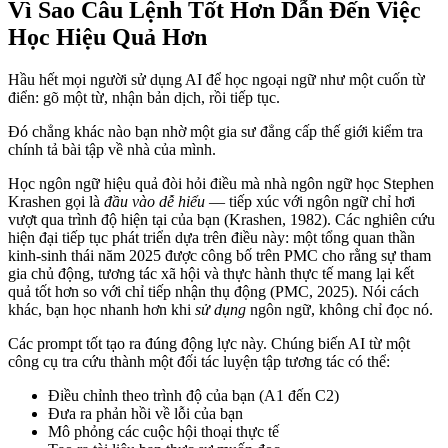
Vì Sao Câu Lệnh Tốt Hơn Dẫn Đến Việc
Học Hiệu Quả Hơn
Hầu hết mọi người sử dụng AI để học ngoại ngữ như một cuốn từ
điển: gõ một từ, nhận bản dịch, rồi tiếp tục.
Đó chẳng khác nào bạn nhờ một gia sư đẳng cấp thế giới kiểm tra
chính tả bài tập về nhà của mình.
Học ngôn ngữ hiệu quả đòi hỏi điều mà nhà ngôn ngữ học Stephen
Krashen gọi là
đầu vào dễ hiểu
— tiếp xúc với ngôn ngữ chỉ hơi
vượt qua trình độ hiện tại của bạn (Krashen, 1982). Các nghiên cứu
hiện đại tiếp tục phát triển dựa trên điều này: một tổng quan thần
kinh-sinh thái năm 2025 được công bố trên PMC cho rằng sự tham
gia chủ động, tương tác xã hội và thực hành thực tế mang lại kết
quả tốt hơn so với chỉ tiếp nhận thụ động (PMC, 2025). Nói cách
khác, bạn học nhanh hơn khi
sử dụng
ngôn ngữ, không chỉ đọc nó.
Các prompt tốt tạo ra đúng động lực này. Chúng biến AI từ một
công cụ tra cứu thành một đối tác luyện tập tương tác có thể:
Điều chỉnh theo trình độ của bạn (A1 đến C2)
Đưa ra phản hồi về lỗi của bạn
Mô phỏng các cuộc hội thoại thực tế