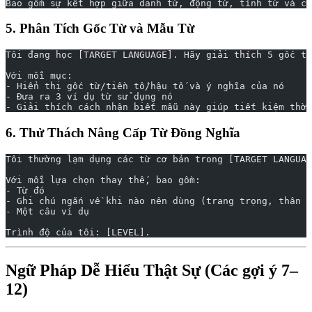
Bao gồm sự kết hợp giữa danh từ, động từ, tính từ và cá
5. Phân Tích Gốc Từ và Mẫu Từ
Tôi đang học [TARGET LANGUAGE]. Hãy giải thích 5 gốc từ
Với mỗi mục:
- Hiển thị gốc từ/tiền tố/hậu tố và ý nghĩa của nó
- Đưa ra 3 ví dụ từ sử dụng nó
- Giải thích cách nhận biết mẫu này giúp tiết kiệm thời
6. Thử Thách Nâng Cấp Từ Đồng Nghĩa
Tôi thường lạm dụng các từ cơ bản trong [TARGET LANGUAG
Với mỗi lựa chọn thay thế, bao gồm:
- Từ đó
- Ghi chú ngắn về khi nào nên dùng (trang trọng, thân m
- Một câu ví dụ
Trình độ của tôi: [LEVEL].
Ngữ Pháp Dễ Hiểu Thật Sự (Các gợi ý 7–
12)