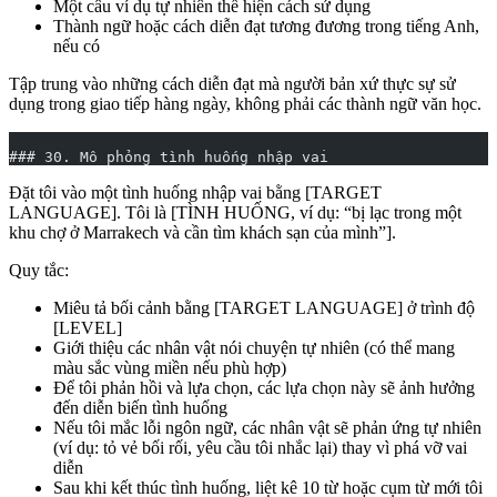
Một câu ví dụ tự nhiên thể hiện cách sử dụng
Thành ngữ hoặc cách diễn đạt tương đương trong tiếng Anh,
nếu có
Tập trung vào những cách diễn đạt mà người bản xứ thực sự sử
dụng trong giao tiếp hàng ngày, không phải các thành ngữ văn học.
### 30. Mô phỏng tình huống nhập vai
Đặt tôi vào một tình huống nhập vai bằng [TARGET
LANGUAGE]. Tôi là [TÌNH HUỐNG, ví dụ: “bị lạc trong một
khu chợ ở Marrakech và cần tìm khách sạn của mình”].
Quy tắc:
Miêu tả bối cảnh bằng [TARGET LANGUAGE] ở trình độ
[LEVEL]
Giới thiệu các nhân vật nói chuyện tự nhiên (có thể mang
màu sắc vùng miền nếu phù hợp)
Để tôi phản hồi và lựa chọn, các lựa chọn này sẽ ảnh hưởng
đến diễn biến tình huống
Nếu tôi mắc lỗi ngôn ngữ, các nhân vật sẽ phản ứng tự nhiên
(ví dụ: tỏ vẻ bối rối, yêu cầu tôi nhắc lại) thay vì phá vỡ vai
diễn
Sau khi kết thúc tình huống, liệt kê 10 từ hoặc cụm từ mới tôi