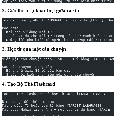
Sắp xếp theo tần suất sử dụng, từ phổ biến nhất trước.
2. Giải thích sự khác biệt giữa các từ
Tôi đang học [TARGET LANGUAGE] ở trình độ [LEVEL]. Hãy 
Bao gồm:
- Khi nào sử dụng mỗi từ
- 2 câu ví dụ cho mỗi từ trong các ngữ cảnh khác nhau
- Những lỗi phổ biến mà người học thường mắc khi chọn g
3. Học từ qua một câu chuyện
Viết một câu chuyện ngắn (150–200 từ) bằng [TARGET LANG
Sau câu chuyện, cung cấp:
- Bảng chú giải 10 từ với bản dịch
- 3 câu hỏi kiểm tra hiểu nội dung câu chuyện
4. Tạo Bộ Thẻ Flashcard
Tạo 20 thẻ flashcard để học từ vựng [TARGET LANGUAGE] v
Định dạng mỗi thẻ như sau:
Mặt trước: Từ hoặc cụm từ bằng [TARGET LANGUAGE]
Mặt sau: Nghĩa tiếng Anh + một câu ví dụ bằng [TARGET L