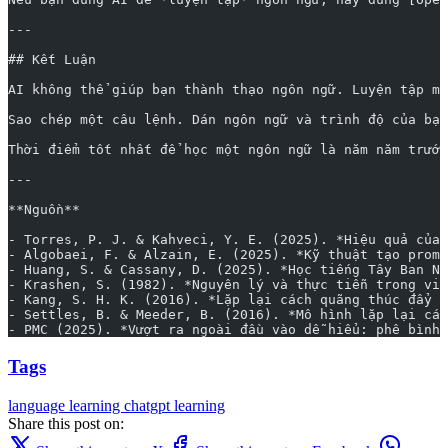
---
## Kết Luận
AI không thể giúp bạn thành thạo ngôn ngữ. Luyện tập mớ
Sao chép một câu lệnh. Dán ngôn ngữ và trình độ của bạ
Thời điểm tốt nhất để học một ngôn ngữ là năm năm trước
---
**Nguồn**
- Torres, P. J. & Kahveci, Y. E. (2025). *Hiệu quả của 
- Algobaei, F. & Alzain, E. (2025). *Kỹ thuật tạo prom
- Huang, S. & Cassany, D. (2025). *Học tiếng Tây Ban Nh
- Krashen, S. (1982). *Nguyên lý và thực tiễn trong việ
- Kang, S. H. K. (2016). *Lặp lại cách quãng thúc đẩy h
- Settles, B. & Meeder, B. (2016). *Mô hình lặp lại cá
- PMC (2025). *Vượt ra ngoài đầu vào dễ hiểu: phê bình 
Tags
language learning
chatgpt
learning
Share this post on: