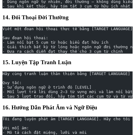
- Dùng ngôn ngữ tự nhiên, đời thường — không dùng kiểu 
- Sau khi kết thúc, hãy tóm tắt 3 cụm từ hữu ích nhất m
14. Đối Thoại Đời Thường
Viết một đoạn hội thoại thực tế bằng [TARGET LANGUAGE] 
Sau đoạn hội thoại:
- Làm nổi bật 5 cụm từ hoặc biểu đạt hữu ích
- Giải thích bất kỳ từ lóng hoặc ngôn ngữ đời thường nà
- Đưa ra cách diễn đạt thay thế cho 3 cụm từ chính
15. Luyện Tập Tranh Luận
Hãy cùng tranh luận thân thiện bằng [TARGET LANGUAGE] v
Quy tắc:
- Sử dụng ngôn ngữ ở trình độ [LEVEL]
- Mỗi lượt trả lời dùng 2–3 từ vựng mới và làm nổi bật 
- Sau 5 lượt trao đổi, hãy tóm tắt các cụm từ và từ vựn
16. Hướng Dẫn Phát Âm và Ngữ Điệu
Tôi đang luyện phát âm [TARGET LANGUAGE]. Hãy cho tôi b
Với mỗi âm:
- Mô tả cách đặt miệng, lưỡi và môi