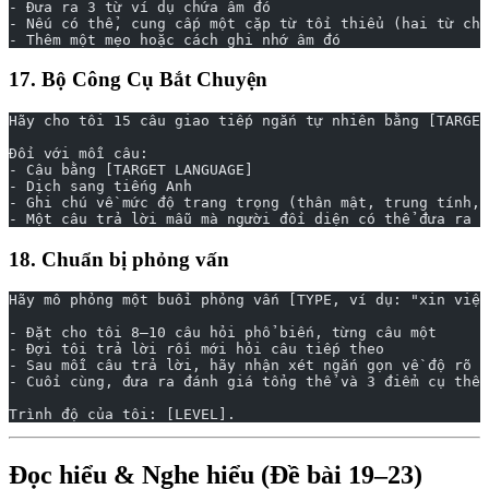
- Đưa ra 3 từ ví dụ chứa âm đó
- Nếu có thể, cung cấp một cặp từ tối thiểu (hai từ chỉ
- Thêm một mẹo hoặc cách ghi nhớ âm đó
17. Bộ Công Cụ Bắt Chuyện
Hãy cho tôi 15 câu giao tiếp ngắn tự nhiên bằng [TARGET
Đối với mỗi câu:
- Câu bằng [TARGET LANGUAGE]
- Dịch sang tiếng Anh
- Ghi chú về mức độ trang trọng (thân mật, trung tính, 
- Một câu trả lời mẫu mà người đối diện có thể đưa ra
18. Chuẩn bị phỏng vấn
Hãy mô phỏng một buổi phỏng vấn [TYPE, ví dụ: "xin việc
- Đặt cho tôi 8–10 câu hỏi phổ biến, từng câu một
- Đợi tôi trả lời rồi mới hỏi câu tiếp theo
- Sau mỗi câu trả lời, hãy nhận xét ngắn gọn về độ rõ r
- Cuối cùng, đưa ra đánh giá tổng thể và 3 điểm cụ thể 
Trình độ của tôi: [LEVEL].
Đọc hiểu & Nghe hiểu (Đề bài 19–23)