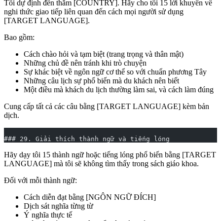
Tôi dự định đến thăm [COUNTRY]. Hãy cho tôi 15 lời khuyên về
nghi thức giao tiếp liên quan đến cách mọi người sử dụng
[TARGET LANGUAGE].
Bao gồm:
Cách chào hỏi và tạm biệt (trang trọng và thân mật)
Những chủ đề nên tránh khi trò chuyện
Sự khác biệt về ngôn ngữ cơ thể so với chuẩn phương Tây
Những câu lịch sự phổ biến mà du khách nên biết
Một điều mà khách du lịch thường làm sai, và cách làm đúng
Cung cấp tất cả các câu bằng [TARGET LANGUAGE] kèm bản
dịch.
### 29. Giải thích thành ngữ và tiếng lóng
Hãy dạy tôi 15 thành ngữ hoặc tiếng lóng phổ biến bằng [TARGET
LANGUAGE] mà tôi sẽ không tìm thấy trong sách giáo khoa.
Đối với mỗi thành ngữ:
Cách diễn đạt bằng [NGÔN NGỮ ĐÍCH]
Dịch sát nghĩa từng từ
Ý nghĩa thực tế