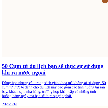
50 Cụm từ du lịch bạn sẽ thực sự sử dụng
khi ra nước ngoài
Đừng học những câu trong sách giáo khoa mà không ai sử dụng. 50
cụm từ thực tế dành cho du lịch này bao gồm các tình huống tại sân
bay, khách sạn, nhà hàng, trường hợp khẩn cấp và những tình
huống hàng ngày mà bạn sẽ thực sự gặp phải.
2026/5/14