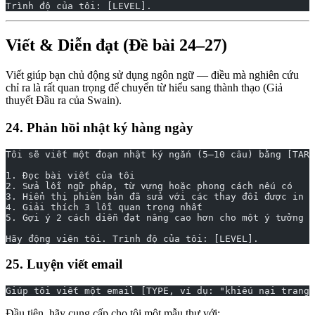
Trình độ của tôi: [LEVEL].
Viết & Diễn đạt (Đề bài 24–27)
Viết giúp bạn chủ động sử dụng ngôn ngữ — điều mà nghiên cứu
chỉ ra là rất quan trọng để chuyển từ hiểu sang thành thạo (Giả
thuyết Đầu ra của Swain).
24. Phản hồi nhật ký hàng ngày
Tôi sẽ viết một đoạn nhật ký ngắn (5–10 câu) bằng [TARG
1. Đọc bài viết của tôi
2. Sửa lỗi ngữ pháp, từ vựng hoặc phong cách nếu có
3. Hiển thị phiên bản đã sửa với các thay đổi được in đ
4. Giải thích 3 lỗi quan trọng nhất
5. Gợi ý 2 cách diễn đạt nâng cao hơn cho một ý tưởng c
Hãy động viên tôi. Trình độ của tôi: [LEVEL].
25. Luyện viết email
Giúp tôi viết một email [TYPE, ví dụ: "khiếu nại trang 
Đầu tiên, hãy cung cấp cho tôi một mẫu thư với: