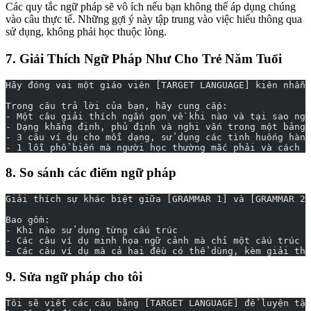
Các quy tắc ngữ pháp sẽ vô ích nếu bạn không thể áp dụng chúng
vào câu thực tế. Những gợi ý này tập trung vào việc hiểu thông qua
sử dụng, không phải học thuộc lòng.
7. Giải Thích Ngữ Pháp Như Cho Trẻ Năm Tuổi
Hãy đóng vai một giáo viên [TARGET LANGUAGE] kiên nhẫn.
Trong câu trả lời của bạn, hãy cung cấp:
- Một câu giải thích ngắn gọn về khi nào và tại sao ngữ
- Dạng khẳng định, phủ định và nghi vấn trong một bảng
- 3 câu ví dụ cho mỗi dạng, sử dụng các tình huống hàng
- 1 lỗi phổ biến mà người học thường mắc phải và cách t
8. So sánh các điểm ngữ pháp
Giải thích sự khác biệt giữa [GRAMMAR 1] và [GRAMMAR 2]
Bao gồm:
- Khi nào sử dụng từng cấu trúc
- Các câu ví dụ minh họa ngữ cảnh mà chỉ một cấu trúc đ
- Các câu ví dụ mà cả hai đều có thể dùng, kèm giải thí
9. Sửa ngữ pháp cho tôi
Tôi sẽ viết các câu bằng [TARGET LANGUAGE] để luyện tập