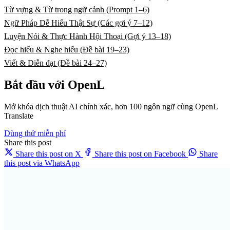
Từ vựng & Từ trong ngữ cảnh (Prompt 1–6)
Ngữ Pháp Dễ Hiểu Thật Sự (Các gợi ý 7–12)
Luyện Nói & Thực Hành Hội Thoại (Gợi ý 13–18)
Đọc hiểu & Nghe hiểu (Đề bài 19–23)
Viết & Diễn đạt (Đề bài 24–27)
Bắt đầu với OpenL
Mở khóa dịch thuật AI chính xác, hơn 100 ngôn ngữ cùng OpenL
Translate
Dùng thử miễn phí
Share this post
Share this post on X
Share this post on Facebook
Share
this post via WhatsApp