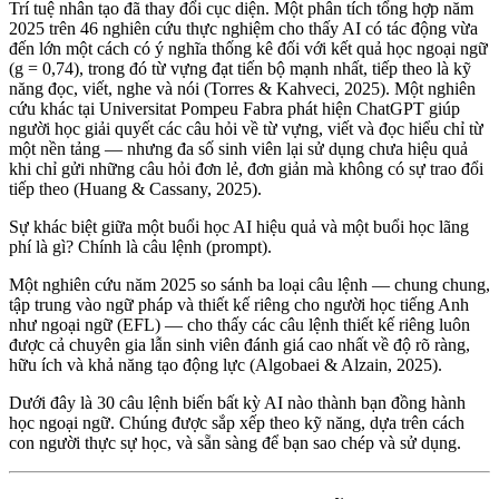
Trí tuệ nhân tạo đã thay đổi cục diện. Một phân tích tổng hợp năm
2025 trên 46 nghiên cứu thực nghiệm cho thấy AI có tác động vừa
đến lớn một cách có ý nghĩa thống kê đối với kết quả học ngoại ngữ
(g = 0,74), trong đó từ vựng đạt tiến bộ mạnh nhất, tiếp theo là kỹ
năng đọc, viết, nghe và nói (Torres & Kahveci, 2025). Một nghiên
cứu khác tại Universitat Pompeu Fabra phát hiện ChatGPT giúp
người học giải quyết các câu hỏi về từ vựng, viết và đọc hiểu chỉ từ
một nền tảng — nhưng đa số sinh viên lại sử dụng chưa hiệu quả
khi chỉ gửi những câu hỏi đơn lẻ, đơn giản mà không có sự trao đổi
tiếp theo (Huang & Cassany, 2025).
Sự khác biệt giữa một buổi học AI hiệu quả và một buổi học lãng
phí là gì? Chính là câu lệnh (prompt).
Một nghiên cứu năm 2025 so sánh ba loại câu lệnh — chung chung,
tập trung vào ngữ pháp và thiết kế riêng cho người học tiếng Anh
như ngoại ngữ (EFL) — cho thấy các câu lệnh thiết kế riêng luôn
được cả chuyên gia lẫn sinh viên đánh giá cao nhất về độ rõ ràng,
hữu ích và khả năng tạo động lực (Algobaei & Alzain, 2025).
Dưới đây là 30 câu lệnh biến bất kỳ AI nào thành bạn đồng hành
học ngoại ngữ. Chúng được sắp xếp theo kỹ năng, dựa trên cách
con người thực sự học, và sẵn sàng để bạn sao chép và sử dụng.