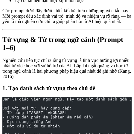
Tạo ra tài liệu bạn thực sự muốn đọc
Các prompt dưới đây được thiết kế dựa trên những nguyên tắc này.
Mỗi prompt đều xác định vai trò, trình độ và nhiệm vụ rõ ràng — ba
yếu tố mà nghiên cứu chỉ ra giúp phản hồi từ AI hiệu quả nhất.
Từ vựng & Từ trong ngữ cảnh (Prompt
1–6)
Nghiên cứu liên tục chỉ ra rằng từ vựng là lĩnh vực hưởng lợi nhiều
nhất từ việc học với sự hỗ trợ của AI. Lặp lại ngắt quãng và học từ
trong ngữ cảnh là hai phương pháp hiệu quả nhất để ghi nhớ (Kang,
2016).
1. Tạo danh sách từ vựng theo chủ đề
Bạn là giáo viên ngôn ngữ. Hãy tạo một danh sách gồm 30
Đối với mỗi từ, hãy cung cấp:
- Từ bằng [TARGET LANGUAGE]
- Hướng dẫn phát âm (phiên âm nếu cần)
- Dịch sang tiếng Anh
- Một câu ví dụ tự nhiên