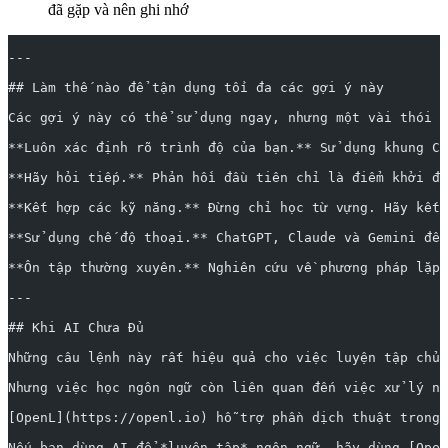
đã gặp và nên ghi nhớ
---
## Làm thế nào để tận dụng tối đa các gợi ý này
Các gợi ý này có thể sử dụng ngay, nhưng một vài thói 
**Luôn xác định rõ trình độ của bạn.** Sử dụng khung CE
**Hãy hỏi tiếp.** Phản hồi đầu tiên chỉ là điểm khởi đầ
**Kết hợp các kỹ năng.** Đừng chỉ học từ vựng. Hãy kết
**Sử dụng chế độ thoại.** ChatGPT, Claude và Gemini đều
**Ôn tập thường xuyên.** Nghiên cứu về phương pháp lặp 
---
## Khi AI Chưa Đủ
Những câu lệnh này rất hiệu quả cho việc luyện tập chủ 
Nhưng việc học ngôn ngữ còn liên quan đến việc xử lý nộ
[OpenL](https://openl.io) hỗ trợ phần dịch thuật trong 
Nếu bạn dùng AI để *luyện tập* ngôn ngữ, hãy dùng [Open