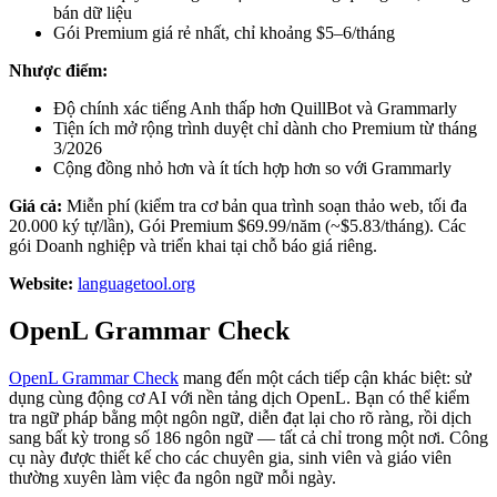
bán dữ liệu
Gói Premium giá rẻ nhất, chỉ khoảng $5–6/tháng
Nhược điểm:
Độ chính xác tiếng Anh thấp hơn QuillBot và Grammarly
Tiện ích mở rộng trình duyệt chỉ dành cho Premium từ tháng
3/2026
Cộng đồng nhỏ hơn và ít tích hợp hơn so với Grammarly
Giá cả:
Miễn phí (kiểm tra cơ bản qua trình soạn thảo web, tối đa
20.000 ký tự/lần), Gói Premium $69.99/năm (~$5.83/tháng). Các
gói Doanh nghiệp và triển khai tại chỗ báo giá riêng.
Website:
languagetool.org
OpenL Grammar Check
OpenL Grammar Check
mang đến một cách tiếp cận khác biệt: sử
dụng cùng động cơ AI với nền tảng dịch OpenL. Bạn có thể kiểm
tra ngữ pháp bằng một ngôn ngữ, diễn đạt lại cho rõ ràng, rồi dịch
sang bất kỳ trong số 186 ngôn ngữ — tất cả chỉ trong một nơi. Công
cụ này được thiết kế cho các chuyên gia, sinh viên và giáo viên
thường xuyên làm việc đa ngôn ngữ mỗi ngày.