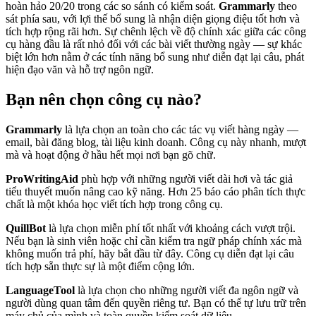
hoàn hảo 20/20 trong các so sánh có kiểm soát.
Grammarly
theo
sát phía sau, với lợi thế bổ sung là nhận diện giọng điệu tốt hơn và
tích hợp rộng rãi hơn. Sự chênh lệch về độ chính xác giữa các công
cụ hàng đầu là rất nhỏ đối với các bài viết thường ngày — sự khác
biệt lớn hơn nằm ở các tính năng bổ sung như diễn đạt lại câu, phát
hiện đạo văn và hỗ trợ ngôn ngữ.
Bạn nên chọn công cụ nào?
Grammarly
là lựa chọn an toàn cho các tác vụ viết hàng ngày —
email, bài đăng blog, tài liệu kinh doanh. Công cụ này nhanh, mượt
mà và hoạt động ở hầu hết mọi nơi bạn gõ chữ.
ProWritingAid
phù hợp với những người viết dài hơi và tác giả
tiểu thuyết muốn nâng cao kỹ năng. Hơn 25 báo cáo phân tích thực
chất là một khóa học viết tích hợp trong công cụ.
QuillBot
là lựa chọn miễn phí tốt nhất với khoảng cách vượt trội.
Nếu bạn là sinh viên hoặc chỉ cần kiểm tra ngữ pháp chính xác mà
không muốn trả phí, hãy bắt đầu từ đây. Công cụ diễn đạt lại câu
tích hợp sẵn thực sự là một điểm cộng lớn.
LanguageTool
là lựa chọn cho những người viết đa ngôn ngữ và
người dùng quan tâm đến quyền riêng tư. Bạn có thể tự lưu trữ trên
máy chủ của mình và toàn quyền kiểm soát dữ liệu.