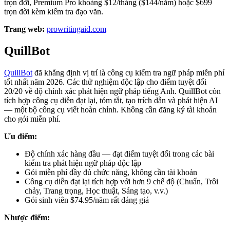
trọn đời, Premium Pro khoảng $12/tháng ($144/năm) hoặc $699
trọn đời kèm kiểm tra đạo văn.
Trang web:
prowritingaid.com
QuillBot
QuillBot
đã khẳng định vị trí là công cụ kiểm tra ngữ pháp miễn phí
tốt nhất năm 2026. Các thử nghiệm độc lập cho điểm tuyệt đối
20/20 về độ chính xác phát hiện ngữ pháp tiếng Anh. QuillBot còn
tích hợp công cụ diễn đạt lại, tóm tắt, tạo trích dẫn và phát hiện AI
— một bộ công cụ viết hoàn chỉnh. Không cần đăng ký tài khoản
cho gói miễn phí.
Ưu điểm:
Độ chính xác hàng đầu — đạt điểm tuyệt đối trong các bài
kiểm tra phát hiện ngữ pháp độc lập
Gói miễn phí đầy đủ chức năng, không cần tài khoản
Công cụ diễn đạt lại tích hợp với hơn 9 chế độ (Chuẩn, Trôi
chảy, Trang trọng, Học thuật, Sáng tạo, v.v.)
Gói sinh viên $74.95/năm rất đáng giá
Nhược điểm: