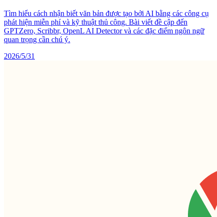
Tìm hiểu cách nhận biết văn bản được tạo bởi AI bằng các công cụ
phát hiện miễn phí và kỹ thuật thủ công. Bài viết đề cập đến
GPTZero, Scribbr, OpenL AI Detector và các đặc điểm ngôn ngữ
quan trọng cần chú ý.
2026/5/31