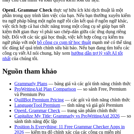
OpenL Grammar Check
thực sự hữu ích khi dịch thuật là một
phần trong quy trình làm việc của bạn. Nếu bạn thường xuyên kiểm
tra ngữ pháp bằng một ngôn ngữ rồi cần kết quả ở ngôn ngữ khác,
việc tích hợp cả hai chức năng trong một công cụ sẽ giúp bạn tiết
kiệm thời gian thay vì phải sao chép-dán giữa các ứng dụng riêng
biệt. Đối với các tác giả học thuật, việc kết hợp công cụ kiểm tra
ngữ pháp với một
bộ công cụ cụm từ học thuật
mạnh mẽ có thể tăng
tốc đáng kể quá trình chỉnh sửa bài báo. Nếu bạn đang tìm hiểu các
công cụ viết AI nói chung, hãy xem
hướng dẫn trợ lý viết AI tốt
nhất
của chúng tôi.
Nguồn tham khảo
Grammarly Plans
— bảng giá và các gói tính năng chính thức
ProWritingAid Plan Comparison
— so sánh Free, Premium
và Premium Pro
QuillBot Premium Pricing
— các gói và tính năng chính thức
LanguageTool Premium
— tính năng và giá gói Premium
OpenL Grammar Check
— trang sản phẩm chính thức
Capitalize My Title: Grammarly vs ProWritingAid 2026
— so
sánh tính năng độc lập
Position Is Everything: 11 Free Grammar Checker Apps in
2026
— kiểm tra độ chính xác của các công cụ miễn phí