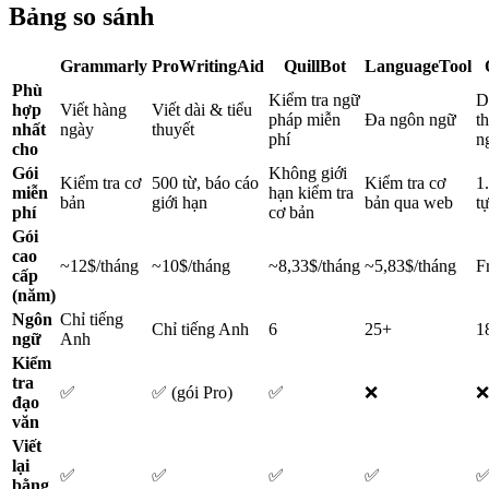
Bảng so sánh
Grammarly
ProWritingAid
QuillBot
LanguageTool
Phù
Kiểm tra ngữ
D
hợp
Viết hàng
Viết dài & tiểu
pháp miễn
Đa ngôn ngữ
t
nhất
ngày
thuyết
phí
n
cho
Gói
Không giới
Kiểm tra cơ
500 từ, báo cáo
Kiểm tra cơ
1
miễn
hạn kiểm tra
bản
giới hạn
bản qua web
t
phí
cơ bản
Gói
cao
~12$/tháng
~10$/tháng
~8,33$/tháng
~5,83$/tháng
F
cấp
(năm)
Ngôn
Chỉ tiếng
Chỉ tiếng Anh
6
25+
1
ngữ
Anh
Kiểm
tra
✅
✅ (gói Pro)
✅
❌
❌
đạo
văn
Viết
lại
✅
✅
✅
✅
bằng