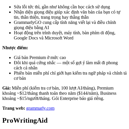
Sửa lỗi tức thì, gần như không cần học cách sử dụng
Nhận diện giọng điệu giúp xác định văn bản của bạn có tự
tin, thân thiện, trang trọng hay thẳng thắn
GrammarlyGO cung cấp tính năng viết lại và điều chỉnh
giọng điệu bằng AI
Hoạt động trên trình duyệt, máy tính, bàn phím di động,
Google Docs và Microsoft Word
Nhược điểm:
Giá bản Premium ở mức cao
Đôi khi quá cứng nhắc — một số gợi ý làm mất đi phong
cách cá nhân
Phiên bản miễn phí chỉ giới hạn kiểm tra ngữ pháp và chính tả
cơ bản
Giá:
Miễn phí (kiểm tra cơ bản, 100 lượt AI/tháng), Premium
khoảng ~$12/tháng thanh toán theo năm ($144/năm), Business
khoảng ~$15/người/tháng. Gói Enterprise báo giá riêng.
Trang web:
grammarly.com
ProWritingAid