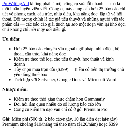
ProWritingAid
không phải là một công cụ sửa lỗi nhanh — mà là
một huấn luyện viên viết. Công cụ này cung cấp hơn 25 báo cáo chi
tiết về phong cách, cấu trúc, nhịp điệu, khả năng đọc, lặp từ và hội
thoại. Đối tượng chính là tác giả tiểu thuyết và những người viết tác
phẩm dài — các báo cáo giải thích
tại sao
một đoạn văn lại khó đọc,
chứ không chỉ
nên thay đổi
điều gì.
Ưu điểm:
Hơn 25 báo cáo chuyên sâu ngoài ngữ pháp: nhịp điệu, hội
thoại, cấu trúc, khả năng đọc
Kiểm tra theo thể loại cho tiểu thuyết, học thuật và kinh
doanh
Tùy chọn mua trọn đời ($399) — hiếm có trên thị trường chủ
yếu dùng thuê bao
Tích hợp với Scrivener, Google Docs và Microsoft Word
Nhược điểm:
Kiểm tra theo thời gian thực chậm hơn Grammarly
Đòi hỏi làm quen nhiều do số lượng báo cáo lớn
Công cụ kiểm tra đạo văn chỉ có ở gói Premium Pro
Giá:
Miễn phí (500 từ, 2 báo cáo/ngày, 10 lần diễn đạt lại/ngày),
Premium khoảng $10/tháng trả theo năm ($120/năm) hoặc $399