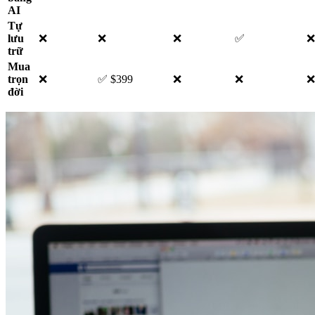
AI
Tự
lưu
❌
❌
❌
✅
❌
trữ
Mua
trọn
❌
✅ $399
❌
❌
❌
đời