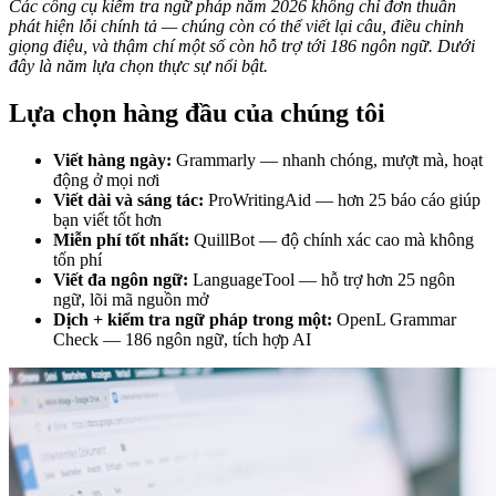
Các công cụ kiểm tra ngữ pháp năm 2026 không chỉ đơn thuần
phát hiện lỗi chính tả — chúng còn có thể viết lại câu, điều chỉnh
giọng điệu, và thậm chí một số còn hỗ trợ tới 186 ngôn ngữ. Dưới
đây là năm lựa chọn thực sự nổi bật.
Lựa chọn hàng đầu của chúng tôi
Viết hàng ngày:
Grammarly — nhanh chóng, mượt mà, hoạt
động ở mọi nơi
Viết dài và sáng tác:
ProWritingAid — hơn 25 báo cáo giúp
bạn viết tốt hơn
Miễn phí tốt nhất:
QuillBot — độ chính xác cao mà không
tốn phí
Viết đa ngôn ngữ:
LanguageTool — hỗ trợ hơn 25 ngôn
ngữ, lõi mã nguồn mở
Dịch + kiểm tra ngữ pháp trong một:
OpenL Grammar
Check — 186 ngôn ngữ, tích hợp AI