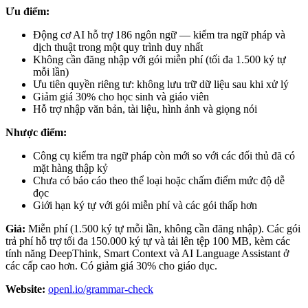
Ưu điểm:
Động cơ AI hỗ trợ 186 ngôn ngữ — kiểm tra ngữ pháp và
dịch thuật trong một quy trình duy nhất
Không cần đăng nhập với gói miễn phí (tối đa 1.500 ký tự
mỗi lần)
Ưu tiên quyền riêng tư: không lưu trữ dữ liệu sau khi xử lý
Giảm giá 30% cho học sinh và giáo viên
Hỗ trợ nhập văn bản, tài liệu, hình ảnh và giọng nói
Nhược điểm:
Công cụ kiểm tra ngữ pháp còn mới so với các đối thủ đã có
mặt hàng thập kỷ
Chưa có báo cáo theo thể loại hoặc chấm điểm mức độ dễ
đọc
Giới hạn ký tự với gói miễn phí và các gói thấp hơn
Giá:
Miễn phí (1.500 ký tự mỗi lần, không cần đăng nhập). Các gói
trả phí hỗ trợ tối đa 150.000 ký tự và tải lên tệp 100 MB, kèm các
tính năng DeepThink, Smart Context và AI Language Assistant ở
các cấp cao hơn. Có giảm giá 30% cho giáo dục.
Website:
openl.io/grammar-check