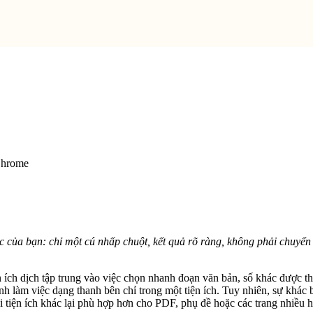
Chrome
ệc của bạn: chỉ một cú nhấp chuột, kết quả rõ ràng, không phải chuyể
ích dịch tập trung vào việc chọn nhanh đoạn văn bản, số khác được th
 làm việc dạng thanh bên chỉ trong một tiện ích. Tuy nhiên, sự khác bi
hi tiện ích khác lại phù hợp hơn cho PDF, phụ đề hoặc các trang nhiều h