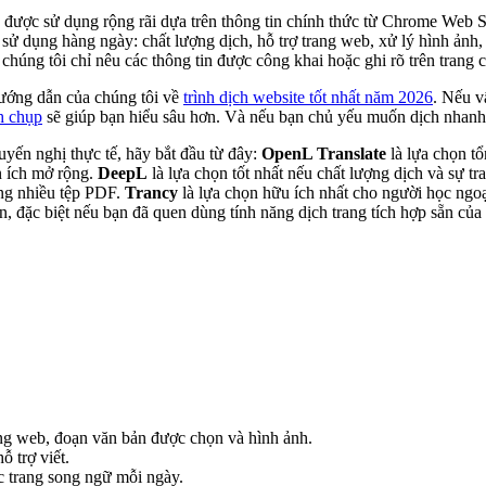
 được sử dụng rộng rãi dựa trên thông tin chính thức từ Chrome Web S
sử dụng hàng ngày: chất lượng dịch, hỗ trợ trang web, xử lý hình ảnh, 
húng tôi chỉ nêu các thông tin được công khai hoặc ghi rõ trên trang c
hướng dẫn của chúng tôi về
trình dịch website tốt nhất năm 2026
. Nếu v
h chụp
sẽ giúp bạn hiểu sâu hơn. Và nếu bạn chủ yếu muốn dịch nhanh 
ến nghị thực tế, hãy bắt đầu từ đây:
OpenL Translate
là lựa chọn tổ
n ích mở rộng.
DeepL
là lựa chọn tốt nhất nếu chất lượng dịch và sự tr
ng nhiều tệp PDF.
Trancy
là lựa chọn hữu ích nhất cho người học ngoạ
n, đặc biệt nếu bạn đã quen dùng tính năng dịch trang tích hợp sẵn củ
ng web, đoạn văn bản được chọn và hình ảnh.
 trợ viết.
c trang song ngữ mỗi ngày.