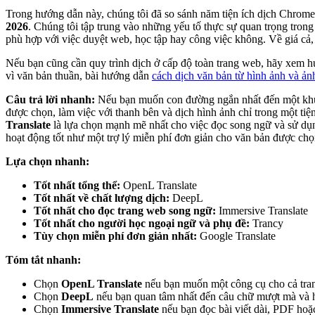
Trong hướng dẫn này, chúng tôi đã so sánh năm tiện ích dịch Chrome
2026
. Chúng tôi tập trung vào những yếu tố thực sự quan trọng trong 
phù hợp với việc duyệt web, học tập hay công việc không. Về giá cả, c
Nếu bạn cũng cần quy trình dịch ở cấp độ toàn trang web, hãy xem 
vì văn bản thuần, bài hướng dẫn
cách dịch văn bản từ hình ảnh và ản
Câu trả lời nhanh:
Nếu bạn muốn con đường ngắn nhất đến một khuy
được chọn, làm việc với thanh bên và dịch hình ảnh chỉ trong một tiệ
Translate
là lựa chọn mạnh mẽ nhất cho việc đọc song ngữ và sử dụ
hoạt động tốt như một trợ lý miễn phí đơn giản cho văn bản được chọ
Lựa chọn nhanh:
Tốt nhất tổng thể:
OpenL Translate
Tốt nhất về chất lượng dịch:
DeepL
Tốt nhất cho đọc trang web song ngữ:
Immersive Translate
Tốt nhất cho người học ngoại ngữ và phụ đề:
Trancy
Tùy chọn miễn phí đơn giản nhất:
Google Translate
Tóm tắt nhanh:
Chọn
OpenL Translate
nếu bạn muốn một công cụ cho cả tra
Chọn
DeepL
nếu bạn quan tâm nhất đến câu chữ mượt mà và hỗ
Chọn
Immersive Translate
nếu bạn đọc bài viết dài, PDF hoặ