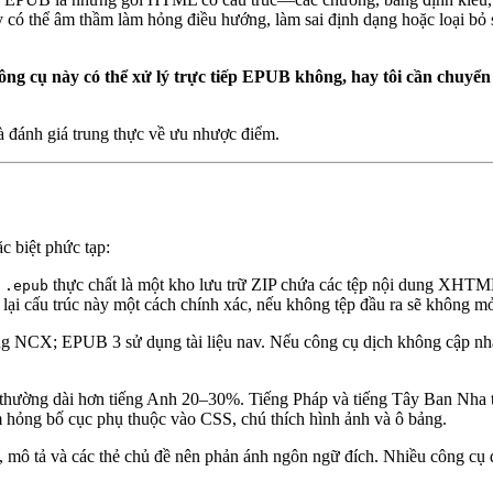
y có thể âm thầm làm hỏng điều hướng, làm sai định dạng hoặc loại bỏ 
ông cụ này có thể xử lý trực tiếp EPUB không, hay tôi cần chuyển
và đánh giá trung thực về ưu nhược điểm.
c biệt phức tạp:
p
thực chất là một kho lưu trữ ZIP chứa các tệp nội dung XHTM
.epub
p lại cấu trúc này một cách chính xác, nếu không tệp đầu ra sẽ không mở
NCX; EPUB 3 sử dụng tài liệu nav. Nếu công cụ dịch không cập nhật
hường dài hơn tiếng Anh 20–30%. Tiếng Pháp và tiếng Tây Ban Nha t
m hỏng bố cục phụ thuộc vào CSS, chú thích hình ảnh và ô bảng.
h, mô tả và các thẻ chủ đề nên phản ánh ngôn ngữ đích. Nhiều công cụ d