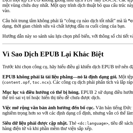
một vùng chứa duy nhất. Một quy trình dịch thuật bỏ qua cấu trúc nà
vào.
Câu hỏi trung tâm không phải là “công cụ nào dịch tốt nhất” mà là
“c
dạng, thời gian chỉnh sửa và chất lượng đầu ra cuối cùng của bạn.
Hướng dẫn này so sánh sáu lựa chọn phổ biến, với thông số chi tiết 
Vì Sao Dịch EPUB Lại Khác Biệt
Trước khi chọn công cụ, hãy hiểu điều gì khiến dịch EPUB trở nên đặ
EPUB không phải là tài liệu phẳng—nó là định dạng gói.
Một tệ
(
,
). Các công cụ dịch phải phân tích và lắp rá
content.opf
toc.ncx
Mục lục và điều hướng có thể bị hỏng.
EPUB 2 sử dụng điều hướng 
thể trỏ sai vị trí hoặc hiển thị tiêu đề chưa được dịch.
Việc mở rộng văn bản ảnh hưởng đến bố cục.
Văn bản tiếng Đức t
nghiêm trọng hơn so với các định dạng cố định, nhưng vẫn có thể là
Siêu dữ liệu phải được cập nhật.
Thẻ
, tiêu đề sác
<dc:language>
hàng điện tử và khi phần mềm thư viện sắp xếp.