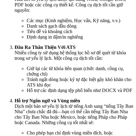
PDF hoặc các công cụ thiết kế. Công cụ dịch tốt cần giữ
nguyên:
Các mục (Kinh nghiệm, Học vấn, Kỹ năng, v.v.)
Danh sách gạch đầu dòng
Tiêu đề và khoảng cách
Định dạng in đậm/in nghiêng
Đầu Ra Thân Thiện Với ATS
Nhiều công ty sử dụng hệ thống lọc hồ sơ để quét từ khóa
trong sơ yếu lý lịch. Một công cụ dịch tốt cần:
Giữ lại các từ khóa liên quan (chức danh, công cụ,
chứng chỉ)
Tránh ngắt dòng hoặc ký tự đặc biệt gây khó khăn cho
ATS khi đọc
Hỗ trợ các định dạng tệp phổ biến như DOCX và PDF
Hỗ trợ Ngôn ngữ và Vùng miền
Dịch một bản sơ yếu lý lịch từ tiếng Anh sang “tiếng Tây Ban
Nha” chưa chắc đã đủ—bạn có thể cần tiếng Tây Ban Nha
cho Tây Ban Nha hoặc Mexico, hoặc tiếng Pháp cho Pháp
hoặc Canada. Những công cụ tốt nhất sẽ:
Cho phép bạn chỉ định vùng miền đích, hoặc