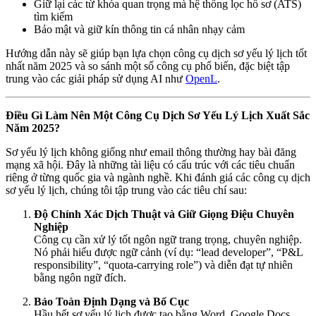
Giữ lại các từ khóa quan trọng mà hệ thống lọc hồ sơ (ATS)
tìm kiếm
Bảo mật và giữ kín thông tin cá nhân nhạy cảm
Hướng dẫn này sẽ giúp bạn lựa chọn công cụ dịch sơ yếu lý lịch tốt
nhất năm 2025 và so sánh một số công cụ phổ biến, đặc biệt tập
trung vào các giải pháp sử dụng AI như
OpenL
.
Điều Gì Làm Nên Một Công Cụ Dịch Sơ Yếu Lý Lịch Xuất Sắc
Năm 2025?
Sơ yếu lý lịch không giống như email thông thường hay bài đăng
mạng xã hội. Đây là những tài liệu có cấu trúc với các tiêu chuẩn
riêng ở từng quốc gia và ngành nghề. Khi đánh giá các công cụ dịch
sơ yếu lý lịch, chúng tôi tập trung vào các tiêu chí sau:
Độ Chính Xác Dịch Thuật và Giữ Giọng Điệu Chuyên
Nghiệp
Công cụ cần xử lý tốt ngôn ngữ trang trọng, chuyên nghiệp.
Nó phải hiểu được ngữ cảnh (ví dụ: “lead developer”, “P&L
responsibility”, “quota-carrying role”) và diễn đạt tự nhiên
bằng ngôn ngữ đích.
Bảo Toàn Định Dạng và Bố Cục
Hầu hết sơ yếu lý lịch được tạo bằng Word, Google Docs,