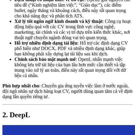
tiêu đề (“Kinh nghiệm làm việc”, “Giáo dục”), các điểm
bullet, ngày tháng và khoảng cách, điều này rất quan trọng
cho khả năng đọc và phân tích ATS.
Xử lý tốt ngôn ngữ kinh doanh và kỹ thuật
: Công cụ hoạt
động hiệu quả với các CV trong lĩnh vực công nghệ,
marketing, tài chính và các vị trí dựa trên kiến thức khác, nơi
thuật ngữ chuyên ngành đóng vai trò quan trọng.
Hỗ trợ nhiều định dạng tài liệu
: Hỗ trợ các định dạng CV
phổ biến như DOCX, PDF và nhiều định dạng khác, giúp
bạn không phải xây dựng lại tài liệu sau khi dịch.
Chính sách bảo mật mạnh mẽ
: OpenL nhấn mạnh việc
không lưu trữ tài liệu của bạn lâu hơn mức cần thiết và tập
trung vào xử lý an toàn, điều này rất quan trọng đối với dữ
liệu cá nhân.
Phù hợp nhất cho
: Chuyên gia ứng tuyển việc làm ở nước ngoài,
đội ngũ nhân sự dịch hàng loạt CV, người dùng quan tâm cả về định
dạng lẫn quyền riêng tư.
2. DeepL