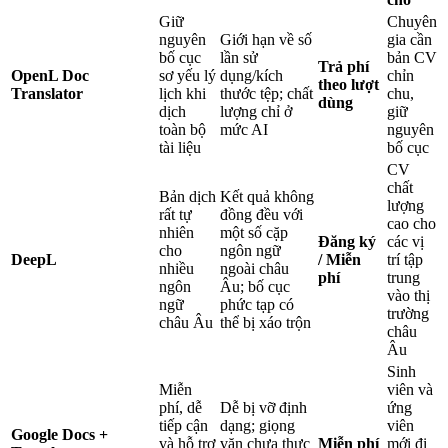
Giữ
Chuyên
nguyên
Giới hạn về số
gia cần
bố cục
lần sử
bản CV
Trả phí
OpenL Doc
sơ yếu lý
dụng/kích
chỉn
theo lượt
Translator
lịch khi
thước tệp; chất
chu,
dùng
dịch
lượng chỉ ở
giữ
toàn bộ
mức AI
nguyên
tài liệu
bố cục
CV
chất
Bản dịch
Kết quả không
lượng
rất tự
đồng đều với
cao cho
nhiên
một số cặp
Đăng ký
các vị
cho
ngôn ngữ
DeepL
/ Miễn
trí tập
nhiều
ngoài châu
phí
trung
ngôn
Âu; bố cục
vào thị
ngữ
phức tạp có
trường
châu Âu
thể bị xáo trộn
châu
Âu
Sinh
Miễn
viên và
phí, dễ
Dễ bị vỡ định
ứng
tiếp cận
dạng; giọng
viên
Google Docs +
và hỗ trợ
văn chưa thực
Miễn phí
mới đi