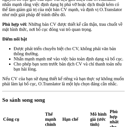
nhấn mạnh rằng việc định dạng bị phá vỡ hoặc dịch thuật kém có
thể làm giảm giá trị của một bản CV mạnh, và định vị O.Translator
như một giải pháp để tránh điều đó.
Phù hợp với
: Những bản CV được thiết kế cẩn thận, trau chuốt về
mặt hình thức, nơi bố cục đóng vai trò quan trọng.
Điểm nổi bật
Được phát triển chuyên biệt cho CV, không phải văn bản
thông thường.
Nhấn mạnh mạnh mẽ vào việc bảo toàn định dạng và bố cục.
Cho phép bạn xem trước bản dịch CV và chỉ thanh toán nếu
bạn hài lòng.
Nếu CV của bạn sử dụng thiết kế riêng và bạn thực sự không muốn
phải làm lại bố cục, O.Translator là một lựa chọn đáng cân nhắc.
So sánh song song
Phù
Thế
Mô hình
hợp
Công cụ
mạnh
Hạn chế
giá (ước
nhất
chính
tính)
cho