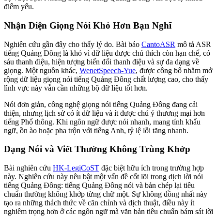
điểm yếu.
Nhận Diện Giọng Nói Khó Hơn Bạn Nghĩ
Nghiên cứu gần đây cho thấy lý do. Bài báo
CantoASR
mô tả ASR
tiếng Quảng Đông là khó vì dữ liệu được chú thích còn hạn chế, có
sáu thanh điệu, hiện tượng biến đổi thanh điệu và sự đa dạng về
giọng. Một nguồn khác,
WenetSpeech-Yue
, được công bố nhằm mở
rộng dữ liệu giọng nói tiếng Quảng Đông chất lượng cao, cho thấy
lĩnh vực này vẫn cần những bộ dữ liệu tốt hơn.
Nói đơn giản, công nghệ giọng nói tiếng Quảng Đông đang cải
thiện, nhưng lịch sử có ít dữ liệu và ít được chú ý thương mại hơn
tiếng Phổ thông. Khi ngôn ngữ được nói nhanh, mang tính khẩu
ngữ, ồn ào hoặc pha trộn với tiếng Anh, tỷ lệ lỗi tăng nhanh.
Dạng Nói và Viết Thường Không Trùng Khớp
Bài nghiên cứu
HK-LegiCoST
đặc biệt hữu ích trong trường hợp
này. Nghiên cứu này nêu bật một vấn đề cốt lõi trong dịch lời nói
tiếng Quảng Đông: tiếng Quảng Đông nói và bản chép lại tiêu
chuẩn thường không khớp từng chữ một. Sự không đồng nhất này
tạo ra những thách thức về căn chỉnh và dịch thuật, điều này ít
nghiêm trọng hơn ở các ngôn ngữ mà văn bản tiêu chuẩn bám sát lời