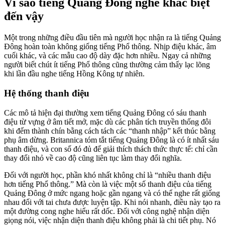
Vì sao tiếng Quảng Đông nghe khác biệt
đến vậy
Một trong những điều đầu tiên mà người học nhận ra là tiếng Quảng
Đông hoàn toàn không giống tiếng Phổ thông. Nhịp điệu khác, âm
cuối khác, và các mẫu cao độ dày đặc hơn nhiều. Ngay cả những
người biết chút ít tiếng Phổ thông cũng thường cảm thấy lạc lõng
khi lần đầu nghe tiếng Hồng Kông tự nhiên.
Hệ thống thanh điệu
Các mô tả hiện đại thường xem tiếng Quảng Đông có sáu thanh
điệu từ vựng ở âm tiết mở, mặc dù các phân tích truyền thống đôi
khi đếm thành chín bằng cách tách các “thanh nhập” kết thúc bằng
phụ âm dừng. Britannica tóm tắt tiếng Quảng Đông là có ít nhất sáu
thanh điệu, và con số đó đủ để giải thích thách thức thực tế: chỉ cần
thay đổi nhỏ về cao độ cũng liên tục làm thay đổi nghĩa.
Đối với người học, phần khó nhất không chỉ là “nhiều thanh điệu
hơn tiếng Phổ thông.” Mà còn là việc một số thanh điệu của tiếng
Quảng Đông ở mức ngang hoặc gần ngang và có thể nghe rất giống
nhau đối với tai chưa được luyện tập. Khi nói nhanh, điều này tạo ra
một đường cong nghe hiểu rất dốc. Đối với công nghệ nhận diện
giọng nói, việc nhận diện thanh điệu không phải là chi tiết phụ. Nó