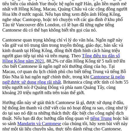
tiêu biểu của nhánh Yue thuộc hệ ngôn ngữ Hán, gắn liền mạnh mẽ
nhất với Hồng Kông, Macau, Quảng Châu và các cộng đồng người
Hoa lớn ở nước ngoài. Nếu bạn từng xem điện ảnh Hồng Kông,
nghe nhạc Cantopop, hoặc trò chuyện với các gia đình ở khu phố
Tàu từ Vancouver đến London, có lẽ bạn đã từng nghe tiếng
Cantonese dù có thể bạn không biết tên gọi của nó.
Cantonese quan trọng không chỉ vì lý do văn hóa. Ngôn ngữ này
vẫn giữ vai trò trung tâm trong truyền thông, giáo dục, bản sắc và
kinh doanh tại Hồng Kông, đồng thời định hình cách hàng triệu
người giao tiếp tại nhà và trên mạng. Theo
Tổng điều tra dân số
Hồng Kông năm 2021
, 88,2% cư dân Hồng Kông từ 5 tuổi trở lên
cho biết Cantonese là ngôn ngữ nói thường dùng của họ. Tại
Macau, cơ quan du lịch chính phủ cho biết tiếng Trung và tiếng Bồ
Đào Nha là hai ngôn ngữ chính thức, trong khi
Cantonese là ngôn
ngữ được sử dụng rộng rãi nhất
. Britannica cũng ước tính có hơn 55
triệu người nói ở Quảng Đông và phía nam Quảng Tây, cùng
khoảng 20 triệu người nữa trên toàn thế giới.
Hướng dẫn này sẽ giải thích Cantonese là gì, được sử dụng ở đâu,
hệ thống âm thanh và chữ viết của nó hoạt động ra sao, cũng như lý
do tại sao nó đặt ra những thách thức đặc biệt cho công nghệ dịch
thuật. Nếu bạn đã đọc hướng dẫn tổng quan về
tiếng Trung
hoặc bài
so sánh
Mandarin và Cantonese
của chúng tôi, hãy xem bài viết này
như một tài liệu chuyên sâu, thực tiễn dành riêng cho Cantonese.