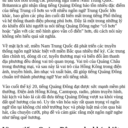
sử lâu đời hơn trong các phương ngữ miền Nam Trung Quốc.
Britannica ghi nhận rằng tiếng Quảng Đông bảo tồn nhiều đặc điểm
của tiếng Trung cổ hơn so với nhiều ngôn ngữ Trung Quốc lớn
khác, bao gồm các phụ âm cuối đã biến mất trong tiếng Phổ thông
và hệ thống thanh điệu phong phú hơn. Đây là một trong những lý
do khiến đôi khi người ta nói tiếng Quảng Đông nghe “cổ hơn”
hoặc “gần với các mô hình gieo vần cổ điển” hơn, dù cách nói này
không nên hiểu quá sát nghĩa.
Về mặt lịch sử, miền Nam Trung Quốc đã phát triển các truyền
thống ngôn ngữ khác biệt với miền Bắc qua nhiều thế kỷ. Các trung
tâm chính trị, dòng di cư, tuyến thương mại và biến đổi âm thanh
địa phương đều đóng vai trò quan trọng. Vai trò của Quảng Châu
trong thương mại, và sau này là vai trò của Hồng Kông trong điện
ảnh, truyền hình, âm nhạc và xuất bản, đã giúp tiếng Quảng Đông
chuẩn trở thành phương ngữ Yue nổi tiếng nhất.
Vào cuối thế kỷ 20, tiếng Quảng Đông đạt được sức mạnh mềm phi
thường. Điện ảnh Hồng Kông, Cantopop, radio, phim truyền hình,
hài kịch và báo lá cải đã đưa tiếng Quảng Đông vượt xa khỏi vùng
đất quê hương của nó. Uy tín văn hóa này rất quan trọng vì ngôn
ngữ tồn tại không chỉ nhờ trường học và pháp luật mà còn qua bài
hát, câu chuyện cười, phụ đề và cảm giác rằng một ngôn ngữ nghe
như tiếng quê hương.