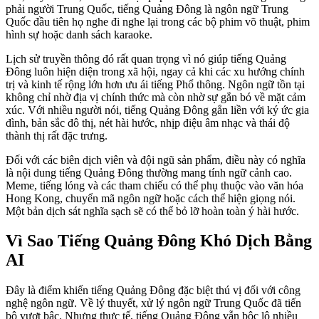
phải người Trung Quốc, tiếng Quảng Đông là ngôn ngữ Trung
Quốc đầu tiên họ nghe đi nghe lại trong các bộ phim võ thuật, phim
hình sự hoặc danh sách karaoke.
Lịch sử truyền thông đó rất quan trọng vì nó giúp tiếng Quảng
Đông luôn hiện diện trong xã hội, ngay cả khi các xu hướng chính
trị và kinh tế rộng lớn hơn ưu ái tiếng Phổ thông. Ngôn ngữ tồn tại
không chỉ nhờ địa vị chính thức mà còn nhờ sự gắn bó về mặt cảm
xúc. Với nhiều người nói, tiếng Quảng Đông gắn liền với ký ức gia
đình, bản sắc đô thị, nét hài hước, nhịp điệu âm nhạc và thái độ
thành thị rất đặc trưng.
Đối với các biên dịch viên và đội ngũ sản phẩm, điều này có nghĩa
là nội dung tiếng Quảng Đông thường mang tính ngữ cảnh cao.
Meme, tiếng lóng và các tham chiếu có thể phụ thuộc vào văn hóa
Hong Kong, chuyển mã ngôn ngữ hoặc cách thể hiện giọng nói.
Một bản dịch sát nghĩa sạch sẽ có thể bỏ lỡ hoàn toàn ý hài hước.
Vì Sao Tiếng Quảng Đông Khó Dịch Bằng
AI
Đây là điểm khiến tiếng Quảng Đông đặc biệt thú vị đối với công
nghệ ngôn ngữ. Về lý thuyết, xử lý ngôn ngữ Trung Quốc đã tiến
bộ vượt bậc. Nhưng thực tế, tiếng Quảng Đông vẫn bộc lộ nhiều