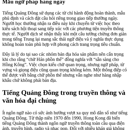
Mẫu ngữ pháp hàng ngày
Tiếng Quảng Đông sử dụng các từ chỉ hành động hoàn thành, mẫu
phủ định và cách đặt câu hỏi riêng trong giao tiếp thường ngày.
Người học thường nhận ra điều này khi chuyển từ việc học theo
kiểu sách hội thoại sang tiếp xúc với các phương tiện truyền thông
thực tế. Người dịch sẽ nhận thấy khi một câu tưởng chừng đơn giản
trong tiếng Trung lại mang sắc thái ngữ điệu và ý nghĩa thực dụng
không hoàn toàn phù hợp với phong cách trang trọng tiêu chuẩn.
Đây là lý do tại sao các nhóm bản địa hóa sản phẩm nên cẩn trọng
khi cho rằng “chữ Hán phồn thể” đồng nghĩa với “sẵn sàng cho
Hồng Kông”. Việc chọn kiểu chữ quan trọng, nhưng ngữ pháp, từ
vựng và giọng điệu cũng quan trọng không kém. Một thông điệp có
thể được viết bằng chữ phồn thể nhưng vẫn nghe như hàng nhập
khẩu chứ không phải bản địa.
Tiếng Quảng Đông trong truyền thông và
văn hóa đại chúng
Ít ngôn ngữ nào có sức ảnh hưởng vượt xa quy mô dân số như tiếng
Quảng Đông. Từ thập niên 1970 đến 1990, Hong Kong đã biến
tiếng Quảng Đông thành ngôn ngữ truyền thông toàn cầu qua điện
ảnh, truyền hình, radio và nhạc pop. Đối với nhiều khán giả không