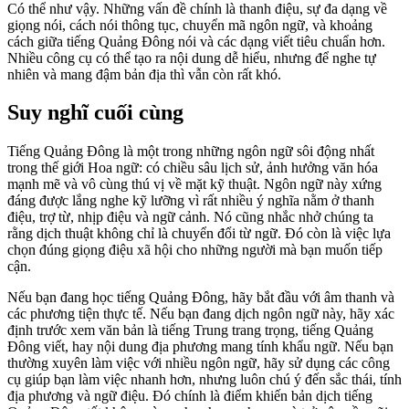
Có thể như vậy. Những vấn đề chính là thanh điệu, sự đa dạng về
giọng nói, cách nói thông tục, chuyển mã ngôn ngữ, và khoảng
cách giữa tiếng Quảng Đông nói và các dạng viết tiêu chuẩn hơn.
Nhiều công cụ có thể tạo ra nội dung dễ hiểu, nhưng để nghe tự
nhiên và mang đậm bản địa thì vẫn còn rất khó.
Suy nghĩ cuối cùng
Tiếng Quảng Đông là một trong những ngôn ngữ sôi động nhất
trong thế giới Hoa ngữ: có chiều sâu lịch sử, ảnh hưởng văn hóa
mạnh mẽ và vô cùng thú vị về mặt kỹ thuật. Ngôn ngữ này xứng
đáng được lắng nghe kỹ lưỡng vì rất nhiều ý nghĩa nằm ở thanh
điệu, trợ từ, nhịp điệu và ngữ cảnh. Nó cũng nhắc nhở chúng ta
rằng dịch thuật không chỉ là chuyển đổi từ ngữ. Đó còn là việc lựa
chọn đúng giọng điệu xã hội cho những người mà bạn muốn tiếp
cận.
Nếu bạn đang học tiếng Quảng Đông, hãy bắt đầu với âm thanh và
các phương tiện thực tế. Nếu bạn đang dịch ngôn ngữ này, hãy xác
định trước xem văn bản là tiếng Trung trang trọng, tiếng Quảng
Đông viết, hay nội dung địa phương mang tính khẩu ngữ. Nếu bạn
thường xuyên làm việc với nhiều ngôn ngữ, hãy sử dụng các công
cụ giúp bạn làm việc nhanh hơn, nhưng luôn chú ý đến sắc thái, tính
địa phương và ngữ điệu. Đó chính là điểm khiến bản dịch tiếng