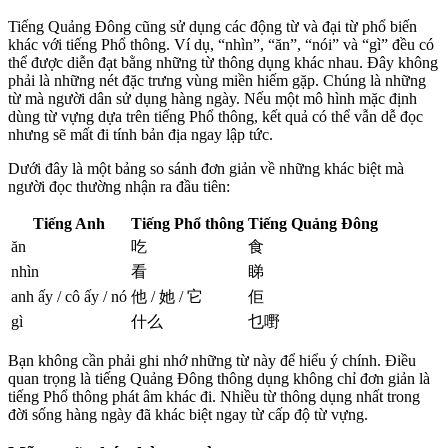
Tiếng Quảng Đông cũng sử dụng các động từ và đại từ phổ biến
khác với tiếng Phổ thông. Ví dụ, “nhìn”, “ăn”, “nói” và “gì” đều có
thể được diễn đạt bằng những từ thông dụng khác nhau. Đây không
phải là những nét đặc trưng vùng miền hiếm gặp. Chúng là những
từ mà người dân sử dụng hàng ngày. Nếu một mô hình mặc định
dùng từ vựng dựa trên tiếng Phổ thông, kết quả có thể vẫn dễ đọc
nhưng sẽ mất đi tính bản địa ngay lập tức.
Dưới đây là một bảng so sánh đơn giản về những khác biệt mà
người đọc thường nhận ra đầu tiên:
Tiếng Anh
Tiếng Phổ thông
Tiếng Quảng Đông
ăn
吃
食
nhìn
看
睇
anh ấy / cô ấy / nó
他 / 她 / 它
佢
gì
什么
乜嘢
Bạn không cần phải ghi nhớ những từ này để hiểu ý chính. Điều
quan trọng là tiếng Quảng Đông thông dụng không chỉ đơn giản là
tiếng Phổ thông phát âm khác đi. Nhiều từ thông dụng nhất trong
đời sống hàng ngày đã khác biệt ngay từ cấp độ từ vựng.