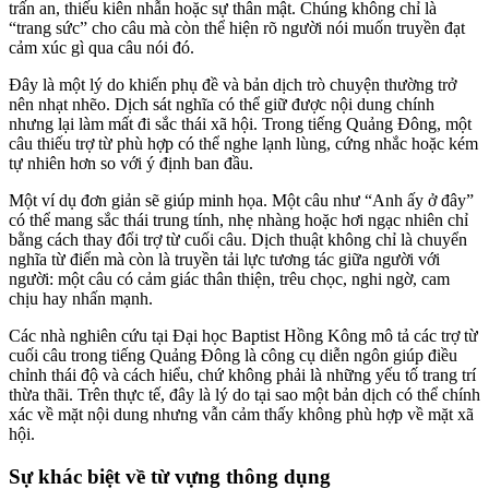
trấn an, thiếu kiên nhẫn hoặc sự thân mật. Chúng không chỉ là
“trang sức” cho câu mà còn thể hiện rõ người nói muốn truyền đạt
cảm xúc gì qua câu nói đó.
Đây là một lý do khiến phụ đề và bản dịch trò chuyện thường trở
nên nhạt nhẽo. Dịch sát nghĩa có thể giữ được nội dung chính
nhưng lại làm mất đi sắc thái xã hội. Trong tiếng Quảng Đông, một
câu thiếu trợ từ phù hợp có thể nghe lạnh lùng, cứng nhắc hoặc kém
tự nhiên hơn so với ý định ban đầu.
Một ví dụ đơn giản sẽ giúp minh họa. Một câu như “Anh ấy ở đây”
có thể mang sắc thái trung tính, nhẹ nhàng hoặc hơi ngạc nhiên chỉ
bằng cách thay đổi trợ từ cuối câu. Dịch thuật không chỉ là chuyển
nghĩa từ điển mà còn là truyền tải lực tương tác giữa người với
người: một câu có cảm giác thân thiện, trêu chọc, nghi ngờ, cam
chịu hay nhấn mạnh.
Các nhà nghiên cứu tại Đại học Baptist Hồng Kông mô tả các trợ từ
cuối câu trong tiếng Quảng Đông là công cụ diễn ngôn giúp điều
chỉnh thái độ và cách hiểu, chứ không phải là những yếu tố trang trí
thừa thãi. Trên thực tế, đây là lý do tại sao một bản dịch có thể chính
xác về mặt nội dung nhưng vẫn cảm thấy không phù hợp về mặt xã
hội.
Sự khác biệt về từ vựng thông dụng