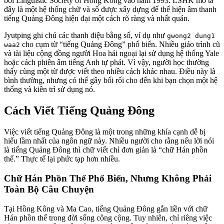
bởi Linguistic Society of Hong Kong vào năm 1993. LSHK mô tả
đây là một hệ thống chữ và số được xây dựng để thể hiện âm thanh
tiếng Quảng Đông hiện đại một cách rõ ràng và nhất quán.
Jyutping ghi chú các thanh điệu bằng số, ví dụ như
gwong2 dung1
cho cụm từ “tiếng Quảng Đông” phổ biến. Nhiều giáo trình cũ
waa2
và tài liệu cộng đồng người Hoa hải ngoại lại sử dụng hệ thống Yale
hoặc cách phiên âm tiếng Anh tự phát. Vì vậy, người học thường
thấy cùng một từ được viết theo nhiều cách khác nhau. Điều này là
bình thường, nhưng có thể gây bối rối cho đến khi bạn chọn một hệ
thống và kiên trì sử dụng nó.
Cách Viết Tiếng Quảng Đông
Việc viết tiếng Quảng Đông là một trong những khía cạnh dễ bị
hiểu lầm nhất của ngôn ngữ này. Nhiều người cho rằng nếu lời nói
là tiếng Quảng Đông thì chữ viết chỉ đơn giản là “chữ Hán phồn
thể.” Thực tế lại phức tạp hơn nhiều.
Chữ Hán Phồn Thể Phổ Biến, Nhưng Không Phải
Toàn Bộ Câu Chuyện
Tại Hồng Kông và Ma Cao, tiếng Quảng Đông gắn liền với chữ
Hán phồn thể trong đời sống công cộng. Tuy nhiên, chỉ riêng việc