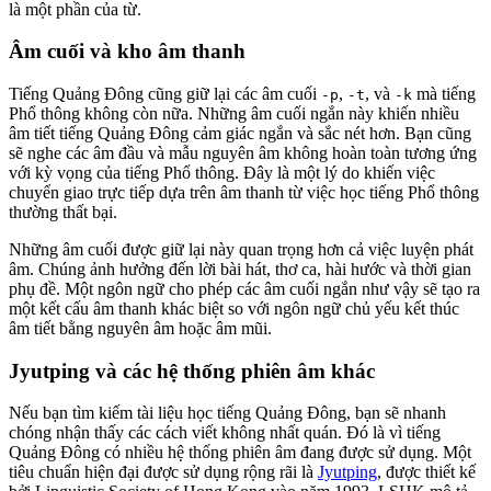
là một phần của từ.
Âm cuối và kho âm thanh
Tiếng Quảng Đông cũng giữ lại các âm cuối
,
, và
mà tiếng
-p
-t
-k
Phổ thông không còn nữa. Những âm cuối ngắn này khiến nhiều
âm tiết tiếng Quảng Đông cảm giác ngắn và sắc nét hơn. Bạn cũng
sẽ nghe các âm đầu và mẫu nguyên âm không hoàn toàn tương ứng
với kỳ vọng của tiếng Phổ thông. Đây là một lý do khiến việc
chuyển giao trực tiếp dựa trên âm thanh từ việc học tiếng Phổ thông
thường thất bại.
Những âm cuối được giữ lại này quan trọng hơn cả việc luyện phát
âm. Chúng ảnh hưởng đến lời bài hát, thơ ca, hài hước và thời gian
phụ đề. Một ngôn ngữ cho phép các âm cuối ngắn như vậy sẽ tạo ra
một kết cấu âm thanh khác biệt so với ngôn ngữ chủ yếu kết thúc
âm tiết bằng nguyên âm hoặc âm mũi.
Jyutping và các hệ thống phiên âm khác
Nếu bạn tìm kiếm tài liệu học tiếng Quảng Đông, bạn sẽ nhanh
chóng nhận thấy các cách viết không nhất quán. Đó là vì tiếng
Quảng Đông có nhiều hệ thống phiên âm đang được sử dụng. Một
tiêu chuẩn hiện đại được sử dụng rộng rãi là
Jyutping
, được thiết kế