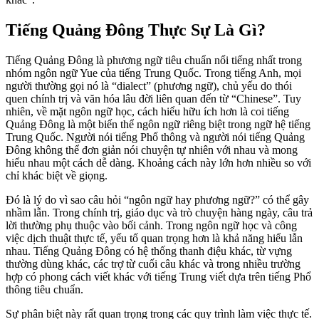
Tiếng Quảng Đông Thực Sự Là Gì?
Tiếng Quảng Đông là phương ngữ tiêu chuẩn nổi tiếng nhất trong
nhóm ngôn ngữ Yue của tiếng Trung Quốc. Trong tiếng Anh, mọi
người thường gọi nó là “dialect” (phương ngữ), chủ yếu do thói
quen chính trị và văn hóa lâu đời liên quan đến từ “Chinese”. Tuy
nhiên, về mặt ngôn ngữ học, cách hiểu hữu ích hơn là coi tiếng
Quảng Đông là một biến thể ngôn ngữ riêng biệt trong ngữ hệ tiếng
Trung Quốc. Người nói tiếng Phổ thông và người nói tiếng Quảng
Đông không thể đơn giản nói chuyện tự nhiên với nhau và mong
hiểu nhau một cách dễ dàng. Khoảng cách này lớn hơn nhiều so với
chỉ khác biệt về giọng.
Đó là lý do vì sao câu hỏi “ngôn ngữ hay phương ngữ?” có thể gây
nhầm lẫn. Trong chính trị, giáo dục và trò chuyện hàng ngày, câu trả
lời thường phụ thuộc vào bối cảnh. Trong ngôn ngữ học và công
việc dịch thuật thực tế, yếu tố quan trọng hơn là khả năng hiểu lẫn
nhau. Tiếng Quảng Đông có hệ thống thanh điệu khác, từ vựng
thường dùng khác, các trợ từ cuối câu khác và trong nhiều trường
hợp có phong cách viết khác với tiếng Trung viết dựa trên tiếng Phổ
thông tiêu chuẩn.
Sự phân biệt này rất quan trọng trong các quy trình làm việc thực tế.