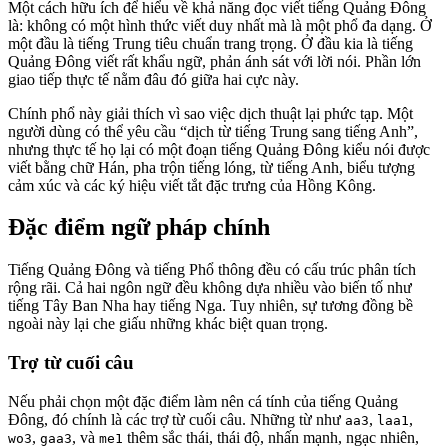
Một cách hữu ích để hiểu về khả năng đọc viết tiếng Quảng Đông
là: không có một hình thức viết duy nhất mà là một phổ đa dạng. Ở
một đầu là tiếng Trung tiêu chuẩn trang trọng. Ở đầu kia là tiếng
Quảng Đông viết rất khẩu ngữ, phản ánh sát với lời nói. Phần lớn
giao tiếp thực tế nằm đâu đó giữa hai cực này.
Chính phổ này giải thích vì sao việc dịch thuật lại phức tạp. Một
người dùng có thể yêu cầu “dịch từ tiếng Trung sang tiếng Anh”,
nhưng thực tế họ lại có một đoạn tiếng Quảng Đông kiểu nói được
viết bằng chữ Hán, pha trộn tiếng lóng, từ tiếng Anh, biểu tượng
cảm xúc và các ký hiệu viết tắt đặc trưng của Hồng Kông.
Đặc điểm ngữ pháp chính
Tiếng Quảng Đông và tiếng Phổ thông đều có cấu trúc phân tích
rộng rãi. Cả hai ngôn ngữ đều không dựa nhiều vào biến tố như
tiếng Tây Ban Nha hay tiếng Nga. Tuy nhiên, sự tương đồng bề
ngoài này lại che giấu những khác biệt quan trọng.
Trợ từ cuối câu
Nếu phải chọn một đặc điểm làm nên cá tính của tiếng Quảng
Đông, đó chính là các trợ từ cuối câu. Những từ như
,
,
aa3
laa1
,
, và
thêm sắc thái, thái độ, nhấn mạnh, ngạc nhiên,
wo3
gaa3
me1