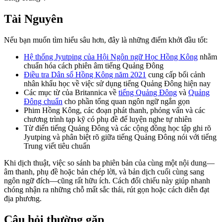
Tài Nguyên
Nếu bạn muốn tìm hiểu sâu hơn, đây là những điểm khởi đầu tốt:
Hệ thống Jyutping của Hội Ngôn ngữ Học Hồng Kông
nhằm
chuẩn hóa cách phiên âm tiếng Quảng Đông
Điều tra Dân số Hồng Kông năm 2021
cung cấp bối cảnh
nhân khẩu học về việc sử dụng tiếng Quảng Đông hiện nay
Các mục từ của Britannica về
tiếng Quảng Đông
và
Quảng
Đông chuẩn
cho phần tổng quan ngôn ngữ ngắn gọn
Phim Hồng Kông, các đoạn phát thanh, phỏng vấn và các
chương trình tạp kỹ có phụ đề để luyện nghe tự nhiên
Từ điển tiếng Quảng Đông và các cộng đồng học tập ghi rõ
Jyutping và phân biệt rõ giữa tiếng Quảng Đông nói với tiếng
Trung viết tiêu chuẩn
Khi dịch thuật, việc so sánh ba phiên bản của cùng một nội dung—
âm thanh, phụ đề hoặc bản chép lời, và bản dịch cuối cùng sang
ngôn ngữ đích—cũng rất hữu ích. Cách đối chiếu này giúp nhanh
chóng nhận ra những chỗ mất sắc thái, rút gọn hoặc cách diễn đạt
địa phương.
Câu hỏi thường gặp