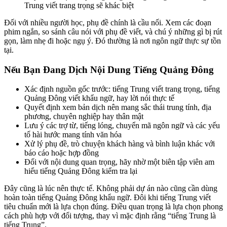
Trung viết trang trọng sẽ khác biệt
Đối với nhiều người học, phụ đề chính là cầu nối. Xem các đoạn
phim ngắn, so sánh câu nói với phụ đề viết, và chú ý những gì bị rút
gọn, làm nhẹ đi hoặc ngụ ý. Đó thường là nơi ngôn ngữ thực sự tồn
tại.
Nếu Bạn Đang Dịch Nội Dung Tiếng Quảng Đông
Xác định nguồn gốc trước: tiếng Trung viết trang trọng, tiếng
Quảng Đông viết khẩu ngữ, hay lời nói thực tế
Quyết định xem bản dịch nên mang sắc thái trung tính, địa
phương, chuyên nghiệp hay thân mật
Lưu ý các trợ từ, tiếng lóng, chuyển mã ngôn ngữ và các yếu
tố hài hước mang tính văn hóa
Xử lý phụ đề, trò chuyện khách hàng và bình luận khác với
báo cáo hoặc hợp đồng
Đối với nội dung quan trọng, hãy nhờ một biên tập viên am
hiểu tiếng Quảng Đông kiểm tra lại
Đây cũng là lúc nên thực tế. Không phải dự án nào cũng cần dùng
hoàn toàn tiếng Quảng Đông khẩu ngữ. Đôi khi tiếng Trung viết
tiêu chuẩn mới là lựa chọn đúng. Điều quan trọng là lựa chọn phong
cách phù hợp với đối tượng, thay vì mặc định rằng “tiếng Trung là
tiếng Trung”.