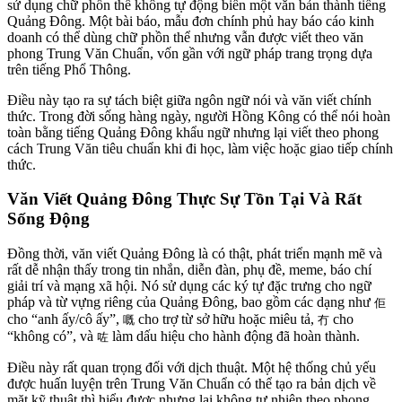
sử dụng chữ phồn thể không tự động biến một văn bản thành tiếng
Quảng Đông. Một bài báo, mẫu đơn chính phủ hay báo cáo kinh
doanh có thể dùng chữ phồn thể nhưng vẫn được viết theo văn
phong Trung Văn Chuẩn, vốn gần với ngữ pháp trang trọng dựa
trên tiếng Phổ Thông.
Điều này tạo ra sự tách biệt giữa ngôn ngữ nói và văn viết chính
thức. Trong đời sống hàng ngày, người Hồng Kông có thể nói hoàn
toàn bằng tiếng Quảng Đông khẩu ngữ nhưng lại viết theo phong
cách Trung Văn tiêu chuẩn khi đi học, làm việc hoặc giao tiếp chính
thức.
Văn Viết Quảng Đông Thực Sự Tồn Tại Và Rất
Sống Động
Đồng thời, văn viết Quảng Đông là có thật, phát triển mạnh mẽ và
rất dễ nhận thấy trong tin nhắn, diễn đàn, phụ đề, meme, báo chí
giải trí và mạng xã hội. Nó sử dụng các ký tự đặc trưng cho ngữ
pháp và từ vựng riêng của Quảng Đông, bao gồm các dạng như
佢
cho “anh ấy/cô ấy”,
cho trợ từ sở hữu hoặc miêu tả,
cho
嘅
冇
“không có”, và
làm dấu hiệu cho hành động đã hoàn thành.
咗
Điều này rất quan trọng đối với dịch thuật. Một hệ thống chủ yếu
được huấn luyện trên Trung Văn Chuẩn có thể tạo ra bản dịch về
mặt kỹ thuật thì hiểu được nhưng lại không tự nhiên theo phong