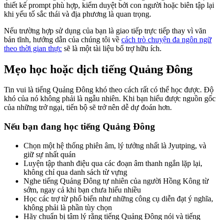
thiết kế prompt phù hợp, kiểm duyệt bởi con người hoặc biên tập lại
khi yếu tố sắc thái và địa phương là quan trọng.
Nếu trường hợp sử dụng của bạn là giao tiếp trực tiếp thay vì văn
bản tĩnh, hướng dẫn của chúng tôi về
cách trò chuyện đa ngôn ngữ
theo thời gian thực
sẽ là một tài liệu bổ trợ hữu ích.
Mẹo học hoặc dịch tiếng Quảng Đông
Tin vui là tiếng Quảng Đông khó theo cách rất có thể học được. Độ
khó của nó không phải là ngẫu nhiên. Khi bạn hiểu được nguồn gốc
của những trở ngại, tiến bộ sẽ trở nên dễ dự đoán hơn.
Nếu bạn đang học tiếng Quảng Đông
Chọn một hệ thống phiên âm, lý tưởng nhất là Jyutping, và
giữ sự nhất quán
Luyện tập thanh điệu qua các đoạn âm thanh ngắn lặp lại,
không chỉ qua danh sách từ vựng
Nghe tiếng Quảng Đông tự nhiên của người Hồng Kông từ
sớm, ngay cả khi bạn chưa hiểu nhiều
Học các trợ từ phổ biến như những công cụ diễn đạt ý nghĩa,
không phải là phần tùy chọn
Hãy chuẩn bị tâm lý rằng tiếng Quảng Đông nói và tiếng