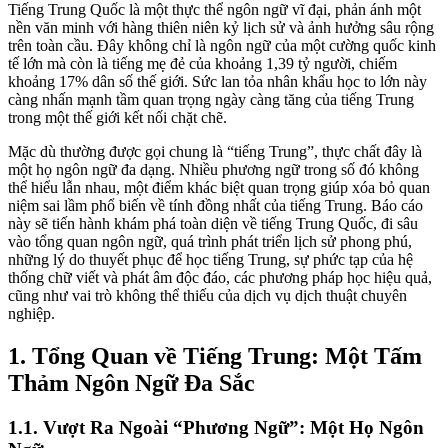
Tiếng Trung Quốc là một thực thể ngôn ngữ vĩ đại, phản ánh một
nền văn minh với hàng thiên niên kỷ lịch sử và ảnh hưởng sâu rộng
trên toàn cầu. Đây không chỉ là ngôn ngữ của một cường quốc kinh
tế lớn mà còn là tiếng mẹ đẻ của khoảng 1,39 tỷ người, chiếm
khoảng 17% dân số thế giới. Sức lan tỏa nhân khẩu học to lớn này
càng nhấn mạnh tầm quan trọng ngày càng tăng của tiếng Trung
trong một thế giới kết nối chặt chẽ.
Mặc dù thường được gọi chung là “tiếng Trung”, thực chất đây là
một họ ngôn ngữ đa dạng. Nhiều phương ngữ trong số đó không
thể hiểu lẫn nhau, một điểm khác biệt quan trọng giúp xóa bỏ quan
niệm sai lầm phổ biến về tính đồng nhất của tiếng Trung. Báo cáo
này sẽ tiến hành khám phá toàn diện về tiếng Trung Quốc, đi sâu
vào tổng quan ngôn ngữ, quá trình phát triển lịch sử phong phú,
những lý do thuyết phục để học tiếng Trung, sự phức tạp của hệ
thống chữ viết và phát âm độc đáo, các phương pháp học hiệu quả,
cũng như vai trò không thể thiếu của dịch vụ dịch thuật chuyên
nghiệp.
1. Tổng Quan về Tiếng Trung: Một Tấm
Thảm Ngôn Ngữ Đa Sắc
1.1. Vượt Ra Ngoài “Phương Ngữ”: Một Họ Ngôn