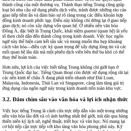
thành công của một thương vụ. Thành thạo tiếng Trung cũng giúp
loại bỏ nhu cầu sử dụng phiên dịch viên, tránh được những rào cản
giao tiếp tiềm ẩn và đảm bảo sự rõ ràng trong các điều khoản hợp
đồng kinh doanh phức tạp. Điều này không chỉ dừng lại ở giao tiếp
giao dịch; nó còn xây dựng vốn quan hệ. Ở nhiều nền văn hóa
Đông Á, đặc biệt là Trung Quốc, khái niệm
guanxi
(quan hệ) là yếu
tố then chốt dẫn đến thành công trong kinh doanh. Việc học ngôn
ngữ này thể hiện cam kết sâu sắc và mong muốn thu hẹp khoảng
cách văn hóa—điều cực kỳ quan trọng để xây dựng lòng tin và các
mối quan hệ lâu dài mà một phiên dịch viên bên thứ ba khó có thể
thay thế hoàn toàn.
Hơn nữa, lợi ích của việc biết tiếng Trung không chỉ giới hạn ở
Trung Quốc đại lục. Tiếng Quan thoại còn được sử dụng rộng rãi tại
các nền kinh tế châu Á đang phát triển nhanh như Đài Loan,
Malaysia, Indonesia, Thái Lan và Singapore, càng làm tăng giá trị
ứng dụng của ngôn ngữ này trong kinh doanh trên toàn khu vực.
3.2. Đắm chìm sâu vào văn hóa và lợi ích nhận thức
Việc học tiếng Trung là cánh cửa trực tiếp dẫn vào một trong những
nền văn hóa lâu đời và có ảnh hưởng nhất thế giới, trải dài qua hàng
thiên niên kỷ lịch sử, nghệ thuật, triết học và văn học. Nó mang lại
cơ hội tiếp cận trực tiếp với kho tàng văn hóa phong phú này. Kỹ