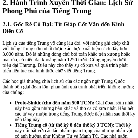
2. Hành Trình Xuyên Thời Gian: Lịch Sử
Phong Phú của Tiếng Trung
2.1. Gốc Rễ Cổ Đại: Từ Giáp Cốt Văn đến Kinh
Điển Cổ
Lịch sử của tiếng Trung vô cùng lâu đời, với những ghi chép chữ
viết tiếng Trung sớm nhất được xác thực xuất hiện cách đây hơn
3.000 năm. Đó là những dòng chữ bói toán khắc trên xương hoặc
mai rùa, có niên đại khoảng năm 1250 trước Công nguyên dưới
triều đại Thương. Điều này cho thấy sự cổ xưa và quá trình phát
triển liên tục của hình thức chữ viết tiếng Trung.
Các học giả thường chia lịch sử của các ngôn ngữ Trung Quốc
thành bốn giai đoạn lớn, phản ánh quá trình phát triển không ngừng
của chúng:
Proto-Sinitic (cho đến năm 500 TCN):
Giai đoạn sớm nhất
này bao gồm những bản khắc và thơ ca cổ xưa nhất. Hầu hết
các từ vay mượn trong tiếng Trung được tiếp nhận sau thời kỳ
nền tảng này.
Tiếng Trung cổ (từ thế kỷ 8 đến thế kỷ 3 TCN):
Thời kỳ
này nổi bật với các tác phẩm quan trọng của những nhân vật
có ảnh hưởng như Khổng Tử và Mạnh Tử. Các nhà ngôn