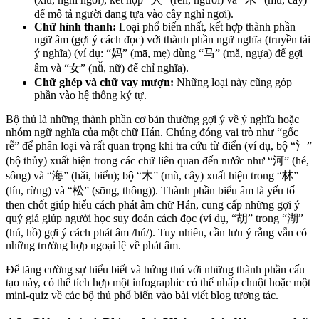
để mô tả người đang tựa vào cây nghỉ ngơi).
Chữ hình thanh:
Loại phổ biến nhất, kết hợp thành phần
ngữ âm (gợi ý cách đọc) với thành phần ngữ nghĩa (truyền tải
ý nghĩa) (ví dụ: “妈” (mā, mẹ) dùng “马” (mǎ, ngựa) để gợi
âm và “女” (nǚ, nữ) để chỉ nghĩa).
Chữ ghép và chữ vay mượn:
Những loại này cũng góp
phần vào hệ thống ký tự.
Bộ thủ là những thành phần cơ bản thường gợi ý về ý nghĩa hoặc
nhóm ngữ nghĩa của một chữ Hán. Chúng đóng vai trò như “gốc
rễ” để phân loại và rất quan trọng khi tra cứu từ điển (ví dụ, bộ “氵”
(bộ thủy) xuất hiện trong các chữ liên quan đến nước như “河” (hé,
sông) và “海” (hǎi, biển); bộ “木” (mù, cây) xuất hiện trong “林”
(lín, rừng) và “松” (sōng, thông)). Thành phần biểu âm là yếu tố
then chốt giúp hiểu cách phát âm chữ Hán, cung cấp những gợi ý
quý giá giúp người học suy đoán cách đọc (ví dụ, “胡” trong “湖”
(hú, hồ) gợi ý cách phát âm /hú/). Tuy nhiên, cần lưu ý rằng vẫn có
những trường hợp ngoại lệ về phát âm.
Để tăng cường sự hiểu biết và hứng thú với những thành phần cấu
tạo này, có thể tích hợp một infographic có thể nhấp chuột hoặc một
mini-quiz về các bộ thủ phổ biến vào bài viết blog tương tác.