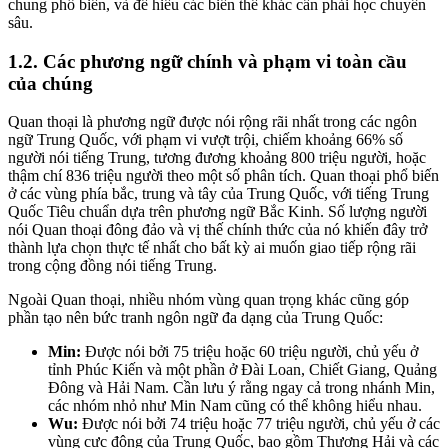
chung phổ biến, và để hiểu các biến thể khác cần phải học chuyên
sâu.
1.2. Các phương ngữ chính và phạm vi toàn cầu
của chúng
Quan thoại là phương ngữ được nói rộng rãi nhất trong các ngôn
ngữ Trung Quốc, với phạm vi vượt trội, chiếm khoảng 66% số
người nói tiếng Trung, tương đương khoảng 800 triệu người, hoặc
thậm chí 836 triệu người theo một số phân tích. Quan thoại phổ biến
ở các vùng phía bắc, trung và tây của Trung Quốc, với tiếng Trung
Quốc Tiêu chuẩn dựa trên phương ngữ Bắc Kinh. Số lượng người
nói Quan thoại đông đảo và vị thế chính thức của nó khiến đây trở
thành lựa chọn thực tế nhất cho bất kỳ ai muốn giao tiếp rộng rãi
trong cộng đồng nói tiếng Trung.
Ngoài Quan thoại, nhiều nhóm vùng quan trọng khác cũng góp
phần tạo nên bức tranh ngôn ngữ đa dạng của Trung Quốc:
Min:
Được nói bởi 75 triệu hoặc 60 triệu người, chủ yếu ở
tỉnh Phúc Kiến và một phần ở Đài Loan, Chiết Giang, Quảng
Đông và Hải Nam. Cần lưu ý rằng ngay cả trong nhánh Min,
các nhóm nhỏ như Min Nam cũng có thể không hiểu nhau.
Wu:
Được nói bởi 74 triệu hoặc 77 triệu người, chủ yếu ở các
vùng cực đông của Trung Quốc, bao gồm Thượng Hải và các