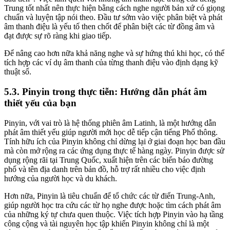
Trung tốt nhất nên thực hiện bằng cách nghe người bản xứ có giọng
chuẩn và luyện tập nói theo. Đầu tư sớm vào việc phân biệt và phát
âm thanh điệu là yếu tố then chốt để phân biệt các từ đồng âm và
đạt được sự rõ ràng khi giao tiếp.
Để nâng cao hơn nữa khả năng nghe và sự hứng thú khi học, có thể
tích hợp các ví dụ âm thanh của từng thanh điệu vào định dạng kỹ
thuật số.
5.3. Pinyin trong thực tiễn: Hướng dẫn phát âm
thiết yếu của bạn
Pinyin, với vai trò là hệ thống phiên âm Latinh, là một hướng dẫn
phát âm thiết yếu giúp người mới học dễ tiếp cận tiếng Phổ thông.
Tính hữu ích của Pinyin không chỉ dừng lại ở giai đoạn học ban đầu
mà còn mở rộng ra các ứng dụng thực tế hàng ngày. Pinyin được sử
dụng rộng rãi tại Trung Quốc, xuất hiện trên các biển báo đường
phố và tên địa danh trên bản đồ, hỗ trợ rất nhiều cho việc định
hướng của người học và du khách.
Hơn nữa, Pinyin là tiêu chuẩn để tổ chức các từ điển Trung-Anh,
giúp người học tra cứu các từ họ nghe được hoặc tìm cách phát âm
của những ký tự chưa quen thuộc. Việc tích hợp Pinyin vào hạ tầng
công cộng và tài nguyên học tập khiến Pinyin không chỉ là một