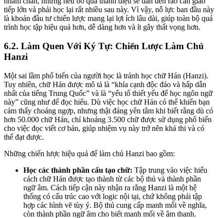
nhàm chán, nhưng nếu bỏ qua thanh điệu sẽ dẫn đến rào cản giao
tiếp lớn và phải học lại rất nhiều sau này. Vì vậy, nỗ lực ban đầu này
là khoản đầu tư chiến lược mang lại lợi ích lâu dài, giúp toàn bộ quá
trình học tập hiệu quả hơn, dễ dàng hơn và ít gây thất vọng hơn.
6.2. Làm Quen Với Ký Tự: Chiến Lược Làm Chủ
Hanzi
Một sai lầm phổ biến của người học là tránh học chữ Hán (Hanzi).
Tuy nhiên, chữ Hán được mô tả là “khía cạnh độc đáo và hấp dẫn
nhất của tiếng Trung Quốc” và là “yếu tố thiết yếu để học ngôn ngữ
này” cũng như để đọc hiểu. Dù việc học chữ Hán có thể khiến bạn
cảm thấy choáng ngợp, nhưng thật đáng yên tâm khi biết rằng dù có
hơn 50.000 chữ Hán, chỉ khoảng 3.500 chữ được sử dụng phổ biến
cho việc đọc viết cơ bản, giúp nhiệm vụ này trở nên khả thi và có
thể đạt được.
Những chiến lược hiệu quả để làm chủ Hanzi bao gồm:
Học các thành phần cấu tạo chữ:
Tập trung vào việc hiểu
cách chữ Hán được tạo thành từ các bộ thủ và thành phần
ngữ âm. Cách tiếp cận này nhận ra rằng Hanzi là một hệ
thống có cấu trúc cao với logic nội tại, chứ không phải tập
hợp các hình vẽ tùy ý. Bộ thủ cung cấp manh mối về nghĩa,
còn thành phần ngữ âm cho biết manh mối về âm thanh.