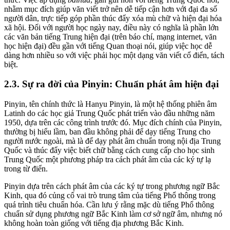
nhằm mục đích giúp văn viết trở nên dễ tiếp cận hơn với đại đa số
người dân, trực tiếp góp phần thúc đẩy xóa mù chữ và hiện đại hóa
xã hội. Đối với người học ngày nay, điều này có nghĩa là phần lớn
các văn bản tiếng Trung hiện đại (trên báo chí, mạng internet, văn
học hiện đại) đều gần với tiếng Quan thoại nói, giúp việc học dễ
dàng hơn nhiều so với việc phải học một dạng văn viết cổ điển, tách
biệt.
2.3. Sự ra đời của Pinyin: Chuẩn phát âm hiện đại
Pinyin, tên chính thức là Hanyu Pinyin, là một hệ thống phiên âm
Latinh do các học giả Trung Quốc phát triển vào đầu những năm
1950, dựa trên các công trình trước đó. Mục đích chính của Pinyin,
thường bị hiểu lầm, ban đầu không phải để dạy tiếng Trung cho
người nước ngoài, mà là để dạy phát âm chuẩn trong nội địa Trung
Quốc và thúc đẩy việc biết chữ bằng cách cung cấp cho học sinh
Trung Quốc một phương pháp tra cách phát âm của các ký tự lạ
trong từ điển.
Pinyin dựa trên cách phát âm của các ký tự trong phương ngữ Bắc
Kinh, qua đó củng cố vai trò trung tâm của tiếng Phổ thông trong
quá trình tiêu chuẩn hóa. Cần lưu ý rằng mặc dù tiếng Phổ thông
chuẩn sử dụng phương ngữ Bắc Kinh làm cơ sở ngữ âm, nhưng nó
không hoàn toàn giống với tiếng địa phương Bắc Kinh.