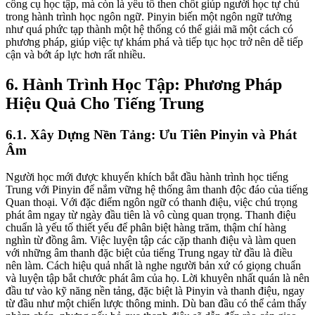
công cụ học tập, mà còn là yếu tố then chốt giúp người học tự chủ
trong hành trình học ngôn ngữ. Pinyin biến một ngôn ngữ tưởng
như quá phức tạp thành một hệ thống có thể giải mã một cách có
phương pháp, giúp việc tự khám phá và tiếp tục học trở nên dễ tiếp
cận và bớt áp lực hơn rất nhiều.
6. Hành Trình Học Tập: Phương Pháp
Hiệu Quả Cho Tiếng Trung
6.1. Xây Dựng Nền Tảng: Ưu Tiên Pinyin và Phát
Âm
Người học mới được khuyến khích bắt đầu hành trình học tiếng
Trung với Pinyin để nắm vững hệ thống âm thanh độc đáo của tiếng
Quan thoại. Với đặc điểm ngôn ngữ có thanh điệu, việc chú trọng
phát âm ngay từ ngày đầu tiên là vô cùng quan trọng. Thanh điệu
chuẩn là yếu tố thiết yếu để phân biệt hàng trăm, thậm chí hàng
nghìn từ đồng âm. Việc luyện tập các cặp thanh điệu và làm quen
với những âm thanh đặc biệt của tiếng Trung ngay từ đầu là điều
nên làm. Cách hiệu quả nhất là nghe người bản xứ có giọng chuẩn
và luyện tập bắt chước phát âm của họ. Lời khuyên nhất quán là nên
đầu tư vào kỹ năng nền tảng, đặc biệt là Pinyin và thanh điệu, ngay
từ đầu như một chiến lược thông minh. Dù ban đầu có thể cảm thấy