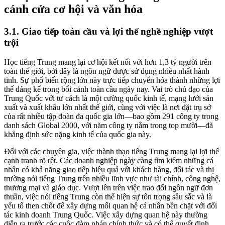
cánh cửa cơ hội và văn hóa
3.1. Giao tiếp toàn cầu và lợi thế nghề nghiệp vượt
trội
Học tiếng Trung mang lại cơ hội kết nối với hơn 1,3 tỷ người trên
toàn thế giới, bởi đây là ngôn ngữ được sử dụng nhiều nhất hành
tinh. Sự phổ biến rộng lớn này trực tiếp chuyển hóa thành những lợi
thế đáng kể trong bối cảnh toàn cầu ngày nay. Vai trò chủ đạo của
Trung Quốc với tư cách là một cường quốc kinh tế, mạng lưới sản
xuất và xuất khẩu lớn nhất thế giới, cùng với việc là nơi đặt trụ sở
của rất nhiều tập đoàn đa quốc gia lớn—bao gồm 291 công ty trong
danh sách Global 2000, với năm công ty nằm trong top mười—đã
khẳng định sức nặng kinh tế của quốc gia này.
Đối với các chuyên gia, việc thành thạo tiếng Trung mang lại lợi thế
cạnh tranh rõ rệt. Các doanh nghiệp ngày càng tìm kiếm những cá
nhân có khả năng giao tiếp hiệu quả với khách hàng, đối tác và thị
trường nói tiếng Trung trên nhiều lĩnh vực như tài chính, công nghệ,
thương mại và giáo dục. Vượt lên trên việc trao đổi ngôn ngữ đơn
thuần, việc nói tiếng Trung còn thể hiện sự tôn trọng sâu sắc và là
yếu tố then chốt để xây dựng mối quan hệ cá nhân bền chặt với đối
tác kinh doanh Trung Quốc. Việc xây dựng quan hệ này thường
diễn ra trước các cuộc đàm phán chính thức và có thể quyết định