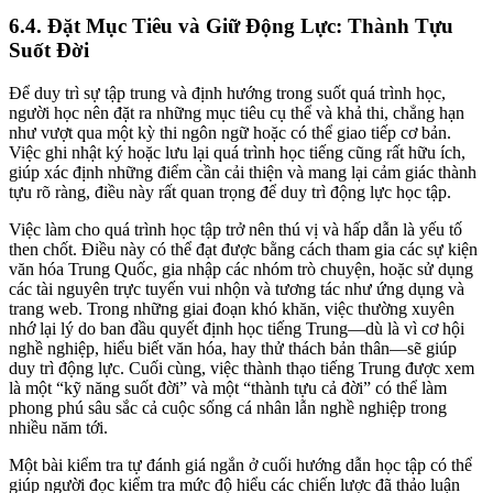
6.4. Đặt Mục Tiêu và Giữ Động Lực: Thành Tựu
Suốt Đời
Để duy trì sự tập trung và định hướng trong suốt quá trình học,
người học nên đặt ra những mục tiêu cụ thể và khả thi, chẳng hạn
như vượt qua một kỳ thi ngôn ngữ hoặc có thể giao tiếp cơ bản.
Việc ghi nhật ký hoặc lưu lại quá trình học tiếng cũng rất hữu ích,
giúp xác định những điểm cần cải thiện và mang lại cảm giác thành
tựu rõ ràng, điều này rất quan trọng để duy trì động lực học tập.
Việc làm cho quá trình học tập trở nên thú vị và hấp dẫn là yếu tố
then chốt. Điều này có thể đạt được bằng cách tham gia các sự kiện
văn hóa Trung Quốc, gia nhập các nhóm trò chuyện, hoặc sử dụng
các tài nguyên trực tuyến vui nhộn và tương tác như ứng dụng và
trang web. Trong những giai đoạn khó khăn, việc thường xuyên
nhớ lại lý do ban đầu quyết định học tiếng Trung—dù là vì cơ hội
nghề nghiệp, hiểu biết văn hóa, hay thử thách bản thân—sẽ giúp
duy trì động lực. Cuối cùng, việc thành thạo tiếng Trung được xem
là một “kỹ năng suốt đời” và một “thành tựu cả đời” có thể làm
phong phú sâu sắc cả cuộc sống cá nhân lẫn nghề nghiệp trong
nhiều năm tới.
Một bài kiểm tra tự đánh giá ngắn ở cuối hướng dẫn học tập có thể
giúp người đọc kiểm tra mức độ hiểu các chiến lược đã thảo luận