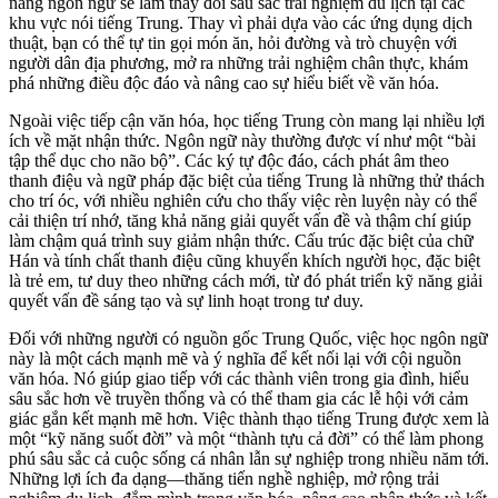
năng ngôn ngữ sẽ làm thay đổi sâu sắc trải nghiệm du lịch tại các
khu vực nói tiếng Trung. Thay vì phải dựa vào các ứng dụng dịch
thuật, bạn có thể tự tin gọi món ăn, hỏi đường và trò chuyện với
người dân địa phương, mở ra những trải nghiệm chân thực, khám
phá những điều độc đáo và nâng cao sự hiểu biết về văn hóa.
Ngoài việc tiếp cận văn hóa, học tiếng Trung còn mang lại nhiều lợi
ích về mặt nhận thức. Ngôn ngữ này thường được ví như một “bài
tập thể dục cho não bộ”. Các ký tự độc đáo, cách phát âm theo
thanh điệu và ngữ pháp đặc biệt của tiếng Trung là những thử thách
cho trí óc, với nhiều nghiên cứu cho thấy việc rèn luyện này có thể
cải thiện trí nhớ, tăng khả năng giải quyết vấn đề và thậm chí giúp
làm chậm quá trình suy giảm nhận thức. Cấu trúc đặc biệt của chữ
Hán và tính chất thanh điệu cũng khuyến khích người học, đặc biệt
là trẻ em, tư duy theo những cách mới, từ đó phát triển kỹ năng giải
quyết vấn đề sáng tạo và sự linh hoạt trong tư duy.
Đối với những người có nguồn gốc Trung Quốc, việc học ngôn ngữ
này là một cách mạnh mẽ và ý nghĩa để kết nối lại với cội nguồn
văn hóa. Nó giúp giao tiếp với các thành viên trong gia đình, hiểu
sâu sắc hơn về truyền thống và có thể tham gia các lễ hội với cảm
giác gắn kết mạnh mẽ hơn. Việc thành thạo tiếng Trung được xem là
một “kỹ năng suốt đời” và một “thành tựu cả đời” có thể làm phong
phú sâu sắc cả cuộc sống cá nhân lẫn sự nghiệp trong nhiều năm tới.
Những lợi ích đa dạng—thăng tiến nghề nghiệp, mở rộng trải