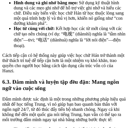
Hình dung và ghi nhớ bằng mẹo:
Sử dụng kỹ thuật hình
dung và các mẹo ghi nhớ để hỗ trợ việc ghi nhớ và hiểu các
chữ. Điều này biến việc học chữ Hán từ học thuộc lòng sang
một quá trình hợp lý và thú vị hơn, khiến nó giống như “con
đường khám phá”.
Học từ cùng với chữ:
Kết hợp học các từ mới cùng với các
chữ tạo nên chúng (ví dụ: “电视” (diànshì) nghĩa là “tầm nhìn
điện”—tivi; “电话” (diànhuà) nghĩa là “lời nói điện”—điện
thoại).
Cách tiếp cận có hệ thống này giúp việc học chữ Hán trở thành một
thử thách trí tuệ dễ tiếp cận hơn là một nhiệm vụ khó khăn, trao
quyền cho người học bằng cách tận dụng cấu trúc vốn có của
Hanzi.
6.3. Đắm mình và luyện tập đều đặn: Mang ngôn
ngữ vào cuộc sống
Đắm mình được xác định là một trong những phương pháp hiệu quả
nhất để học tiếng Trung, vì nó giúp bạn bao quanh bản thân với
ngôn ngữ 24/7, từ đó thúc đẩy tiến bộ nhanh chóng. Ngay cả khi
không thể đến một quốc gia nói tiếng Trung, bạn vẫn có thể tạo ra
môi trường đắm mình ngay tại nhà bằng những bước thực tế: