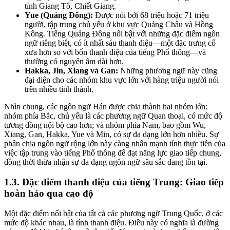
tỉnh Giang Tô, Chiết Giang.
Yue (Quảng Đông):
Được nói bởi 68 triệu hoặc 71 triệu
người, tập trung chủ yếu ở khu vực Quảng Châu và Hồng
Kông. Tiếng Quảng Đông nổi bật với những đặc điểm ngôn
ngữ riêng biệt, có ít nhất sáu thanh điệu—một đặc trưng cổ
xưa hơn so với bốn thanh điệu của tiếng Phổ thông—và
thường có nguyên âm dài hơn.
Hakka, Jin, Xiang và Gan:
Những phương ngữ này cũng
đại diện cho các nhóm khu vực lớn với hàng triệu người nói
trên nhiều tỉnh thành.
Nhìn chung, các ngôn ngữ Hán được chia thành hai nhóm lớn:
nhóm phía Bắc, chủ yếu là các phương ngữ Quan thoại, có mức độ
tương đồng nội bộ cao hơn; và nhóm phía Nam, bao gồm Wu,
Xiang, Gan, Hakka, Yue và Min, có sự đa dạng lớn hơn nhiều. Sự
phân chia ngôn ngữ rộng lớn này càng nhấn mạnh tính thực tiễn của
việc tập trung vào tiếng Phổ thông để đạt năng lực giao tiếp chung,
đồng thời thừa nhận sự đa dạng ngôn ngữ sâu sắc đang tồn tại.
1.3. Đặc điểm thanh điệu của tiếng Trung: Giao tiếp
hoàn hảo qua cao độ
Một đặc điểm nổi bật của tất cả các phương ngữ Trung Quốc, ở các
mức độ khác nhau, là tính thanh điệu. Điều này có nghĩa là đường