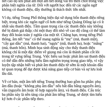
nét cao độ khi phát âm một âm tiết đóng vai trò then chốt trong việc
phân biệt nghĩa của từ. Đối với người học đến từ các ngôn ngữ
không có thanh điệu, đây thường là thách thức lớn nhất.
Ví dụ, tiếng Trung Phổ thông hiện đại sử dụng bốn thanh điệu riêng
biệt, trong khi các ngôn ngữ cổ hơn như tiếng Quảng Đông lại có ít
nhất sáu thanh điệu. Tầm quan trọng của các thanh điệu này không
thể bị đánh giá thấp; chỉ một thay đổi nhỏ về cao độ cũng có thể làm
thay đổi hoàn toàn ý nghĩa của một từ. Chẳng hạn, trong tiếng Phổ
thông, âm tiết “ma” có thể mang nghĩa là “mẹ” (mā, thanh một),
“cây gai dầu” (má, thanh hai), “ngựa” (mǎ, thanh ba), hoặc “mắng”
(mà, thanh bốn). Minh họa sinh động này cho thấy thanh điệu
không chỉ là một đặc điểm về giọng mà còn là thành phần cốt lõi
trong từ vựng tiếng Trung. Việc hiểu sai hoặc phát âm sai thanh điệu
có thể dẫn đến những hiểu lầm nghiêm trọng trong giao tiếp, vì vậy
luyện tập nhận biết và phát âm thanh điệu từ sớm là một khoản đầu
tư quan trọng để đạt được khả năng giao tiếp cơ bản và sự lưu loát
lâu dài.
Về cơ bản, một âm tiết tiếng Trung thường bao gồm ba phần: phụ
âm đầu (hoặc “không phụ âm đầu” nếu bắt đầu bằng nguyên âm),
vần (nguyên âm hoặc tổ hợp nguyên âm), và thanh điệu. Cấu trúc
ba phần này là nền tảng của phát âm tiếng Trung, sẽ được tìm hiểu
kỹ hơn ở các phần tiếp theo.