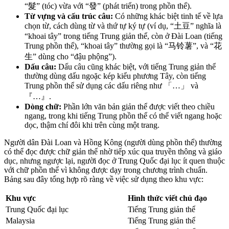
“髮” (tóc) vừa với “發” (phát triển) trong phồn thể).
Từ vựng và cấu trúc câu:
Có những khác biệt tinh tế về lựa
chọn từ, cách dùng từ và thứ tự ký tự (ví dụ, “土豆” nghĩa là
“khoai tây” trong tiếng Trung giản thể, còn ở Đài Loan (tiếng
Trung phồn thể), “khoai tây” thường gọi là “马铃薯”, và “花
生” dùng cho “đậu phộng”).
Dấu câu:
Dấu câu cũng khác biệt, với tiếng Trung giản thể
thường dùng dấu ngoặc kép kiểu phương Tây, còn tiếng
Trung phồn thể sử dụng các dấu riêng như 「…」 và
『…』.
Dòng chữ:
Phần lớn văn bản giản thể được viết theo chiều
ngang, trong khi tiếng Trung phồn thể có thể viết ngang hoặc
dọc, thậm chí đôi khi trên cùng một trang.
Người dân Đài Loan và Hồng Kông (người dùng phồn thể) thường
có thể đọc được chữ giản thể nhờ tiếp xúc qua truyền thông và giáo
dục, nhưng ngược lại, người đọc ở Trung Quốc đại lục ít quen thuộc
với chữ phồn thể vì không được dạy trong chương trình chuẩn.
Bảng sau đây tổng hợp rõ ràng về việc sử dụng theo khu vực:
Khu vực
Hình thức viết chủ đạo
Trung Quốc đại lục
Tiếng Trung giản thể
Malaysia
Tiếng Trung giản thể