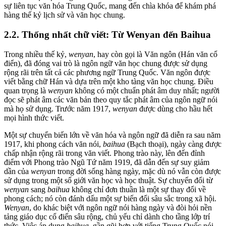
sự liên tục văn hóa Trung Quốc, mang đến chìa khóa để khám phá
hàng thế kỷ lịch sử và văn học chung.
2.2. Thống nhất chữ viết: Từ Wenyan đến Baihua
Trong nhiều thế kỷ,
wenyan
, hay còn gọi là Văn ngôn (Hán văn cổ
điển), đã đóng vai trò là ngôn ngữ văn học chung được sử dụng
rộng rãi trên tất cả các phương ngữ Trung Quốc. Văn ngôn được
viết bằng chữ Hán và dựa trên một kho tàng văn học chung. Điều
quan trọng là
wenyan
không có một chuẩn phát âm duy nhất; người
đọc sẽ phát âm các văn bản theo quy tắc phát âm của ngôn ngữ nói
mà họ sử dụng. Trước năm 1917,
wenyan
được dùng cho hầu hết
mọi hình thức viết.
Một sự chuyển biến lớn về văn hóa và ngôn ngữ đã diễn ra sau năm
1917, khi phong cách văn nói,
baihua
(Bạch thoại), ngày càng được
chấp nhận rộng rãi trong văn viết. Phong trào này, lên đến đỉnh
điểm với Phong trào Ngũ Tứ năm 1919, đã dẫn đến sự suy giảm
dần của
wenyan
trong đời sống hàng ngày, mặc dù nó vẫn còn được
sử dụng trong một số giới văn học và học thuật. Sự chuyển đổi từ
wenyan
sang
baihua
không chỉ đơn thuần là một sự thay đổi về
phong cách; nó còn đánh dấu một sự biến đổi sâu sắc trong xã hội.
Wenyan
, do khác biệt với ngôn ngữ nói hàng ngày và đòi hỏi nền
tảng giáo dục cổ điển sâu rộng, chủ yếu chỉ dành cho tầng lớp trí
thức. Việc áp dụng
baihua
, gần gũi hơn với tiếng Trung Quốc nói,