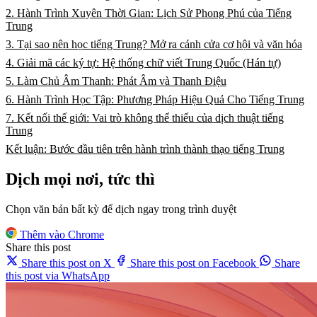
2. Hành Trình Xuyên Thời Gian: Lịch Sử Phong Phú của Tiếng
Trung
3. Tại sao nên học tiếng Trung? Mở ra cánh cửa cơ hội và văn hóa
4. Giải mã các ký tự: Hệ thống chữ viết Trung Quốc (Hán tự)
5. Làm Chủ Âm Thanh: Phát Âm và Thanh Điệu
6. Hành Trình Học Tập: Phương Pháp Hiệu Quả Cho Tiếng Trung
7. Kết nối thế giới: Vai trò không thể thiếu của dịch thuật tiếng
Trung
Kết luận: Bước đầu tiên trên hành trình thành thạo tiếng Trung
Dịch mọi nơi, tức thì
Chọn văn bản bất kỳ để dịch ngay trong trình duyệt
Thêm vào Chrome
Share this post
Share this post on X
Share this post on Facebook
Share
this post via WhatsApp