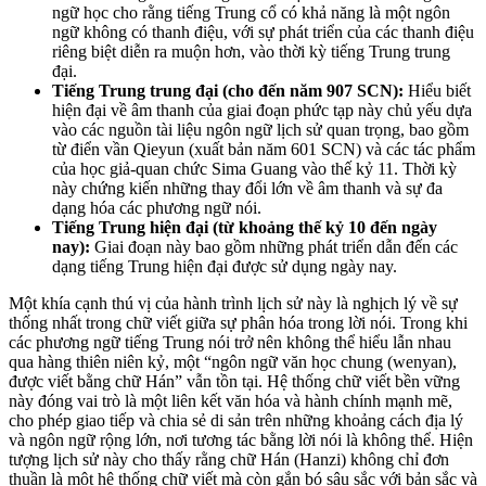
ngữ học cho rằng tiếng Trung cổ có khả năng là một ngôn
ngữ không có thanh điệu, với sự phát triển của các thanh điệu
riêng biệt diễn ra muộn hơn, vào thời kỳ tiếng Trung trung
đại.
Tiếng Trung trung đại (cho đến năm 907 SCN):
Hiểu biết
hiện đại về âm thanh của giai đoạn phức tạp này chủ yếu dựa
vào các nguồn tài liệu ngôn ngữ lịch sử quan trọng, bao gồm
từ điển vần Qieyun (xuất bản năm 601 SCN) và các tác phẩm
của học giả-quan chức Sima Guang vào thế kỷ 11. Thời kỳ
này chứng kiến những thay đổi lớn về âm thanh và sự đa
dạng hóa các phương ngữ nói.
Tiếng Trung hiện đại (từ khoảng thế kỷ 10 đến ngày
nay):
Giai đoạn này bao gồm những phát triển dẫn đến các
dạng tiếng Trung hiện đại được sử dụng ngày nay.
Một khía cạnh thú vị của hành trình lịch sử này là nghịch lý về sự
thống nhất trong chữ viết giữa sự phân hóa trong lời nói. Trong khi
các phương ngữ tiếng Trung nói trở nên không thể hiểu lẫn nhau
qua hàng thiên niên kỷ, một “ngôn ngữ văn học chung (wenyan),
được viết bằng chữ Hán” vẫn tồn tại. Hệ thống chữ viết bền vững
này đóng vai trò là một liên kết văn hóa và hành chính mạnh mẽ,
cho phép giao tiếp và chia sẻ di sản trên những khoảng cách địa lý
và ngôn ngữ rộng lớn, nơi tương tác bằng lời nói là không thể. Hiện
tượng lịch sử này cho thấy rằng chữ Hán (Hanzi) không chỉ đơn
thuần là một hệ thống chữ viết mà còn gắn bó sâu sắc với bản sắc và