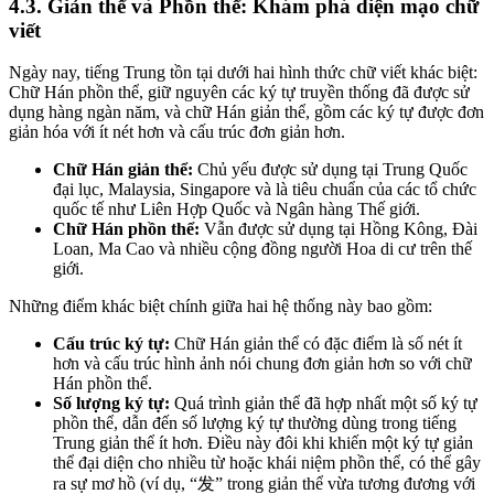
4.3. Giản thể và Phồn thể: Khám phá diện mạo chữ
viết
Ngày nay, tiếng Trung tồn tại dưới hai hình thức chữ viết khác biệt:
Chữ Hán phồn thể, giữ nguyên các ký tự truyền thống đã được sử
dụng hàng ngàn năm, và chữ Hán giản thể, gồm các ký tự được đơn
giản hóa với ít nét hơn và cấu trúc đơn giản hơn.
Chữ Hán giản thể:
Chủ yếu được sử dụng tại Trung Quốc
đại lục, Malaysia, Singapore và là tiêu chuẩn của các tổ chức
quốc tế như Liên Hợp Quốc và Ngân hàng Thế giới.
Chữ Hán phồn thể:
Vẫn được sử dụng tại Hồng Kông, Đài
Loan, Ma Cao và nhiều cộng đồng người Hoa di cư trên thế
giới.
Những điểm khác biệt chính giữa hai hệ thống này bao gồm:
Cấu trúc ký tự:
Chữ Hán giản thể có đặc điểm là số nét ít
hơn và cấu trúc hình ảnh nói chung đơn giản hơn so với chữ
Hán phồn thể.
Số lượng ký tự:
Quá trình giản thể đã hợp nhất một số ký tự
phồn thể, dẫn đến số lượng ký tự thường dùng trong tiếng
Trung giản thể ít hơn. Điều này đôi khi khiến một ký tự giản
thể đại diện cho nhiều từ hoặc khái niệm phồn thể, có thể gây
ra sự mơ hồ (ví dụ, “发” trong giản thể vừa tương đương với