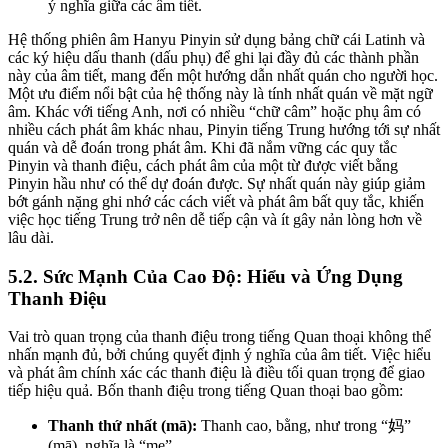
ý nghĩa giữa các âm tiết.
Hệ thống phiên âm Hanyu Pinyin sử dụng bảng chữ cái Latinh và
các ký hiệu dấu thanh (dấu phụ) để ghi lại đầy đủ các thành phần
này của âm tiết, mang đến một hướng dẫn nhất quán cho người học.
Một ưu điểm nổi bật của hệ thống này là tính nhất quán về mặt ngữ
âm. Khác với tiếng Anh, nơi có nhiều “chữ câm” hoặc phụ âm có
nhiều cách phát âm khác nhau, Pinyin tiếng Trung hướng tới sự nhất
quán và dễ đoán trong phát âm. Khi đã nắm vững các quy tắc
Pinyin và thanh điệu, cách phát âm của một từ được viết bằng
Pinyin hầu như có thể dự đoán được. Sự nhất quán này giúp giảm
bớt gánh nặng ghi nhớ các cách viết và phát âm bất quy tắc, khiến
việc học tiếng Trung trở nên dễ tiếp cận và ít gây nản lòng hơn về
lâu dài.
5.2. Sức Mạnh Của Cao Độ: Hiểu và Ứng Dụng
Thanh Điệu
Vai trò quan trọng của thanh điệu trong tiếng Quan thoại không thể
nhấn mạnh đủ, bởi chúng quyết định ý nghĩa của âm tiết. Việc hiểu
và phát âm chính xác các thanh điệu là điều tối quan trọng để giao
tiếp hiệu quả. Bốn thanh điệu trong tiếng Quan thoại bao gồm:
Thanh thứ nhất (mā):
Thanh cao, bằng, như trong “妈”
(mā), nghĩa là “mẹ”.