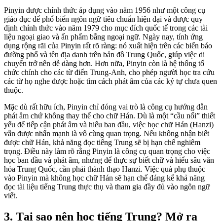
Pinyin được chính thức áp dụng vào năm 1956 như một công cụ
giáo dục để phổ biến ngôn ngữ tiêu chuẩn hiện đại và được quy
định chính thức vào năm 1979 cho mục đích quốc tế trong các tài
liệu ngoại giao và ấn phẩm bằng ngoại ngữ. Ngày nay, tính ứng
dụng rộng rãi của Pinyin rất rõ ràng: nó xuất hiện trên các biển báo
đường phố và tên địa danh trên bản đồ Trung Quốc, giúp việc di
chuyển trở nên dễ dàng hơn. Hơn nữa, Pinyin còn là hệ thống tổ
chức chính cho các từ điển Trung-Anh, cho phép người học tra cứu
các từ họ nghe được hoặc tìm cách phát âm của các ký tự chưa quen
thuộc.
Mặc dù rất hữu ích, Pinyin chỉ đóng vai trò là công cụ hướng dẫn
phát âm chứ không thay thế cho chữ Hán. Dù là một “cầu nối” thiết
yếu để tiếp cận phát âm và hiểu ban đầu, việc học chữ Hán (Hanzi)
vẫn được nhấn mạnh là vô cùng quan trọng. Nếu không nhận biết
được chữ Hán, khả năng đọc tiếng Trung sẽ bị hạn chế nghiêm
trọng. Điều này làm rõ rằng Pinyin là công cụ quan trọng cho việc
học ban đầu và phát âm, nhưng để thực sự biết chữ và hiểu sâu văn
hóa Trung Quốc, cần phải thành thạo Hanzi. Việc quá phụ thuộc
vào Pinyin mà không học chữ Hán sẽ hạn chế đáng kể khả năng
đọc tài liệu tiếng Trung thực thụ và tham gia đầy đủ vào ngôn ngữ
viết.
3. Tại sao nên học tiếng Trung? Mở ra