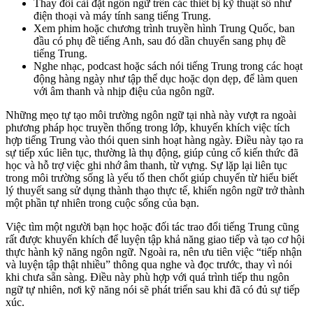
Thay đổi cài đặt ngôn ngữ trên các thiết bị kỹ thuật số như
điện thoại và máy tính sang tiếng Trung.
Xem phim hoặc chương trình truyền hình Trung Quốc, ban
đầu có phụ đề tiếng Anh, sau đó dần chuyển sang phụ đề
tiếng Trung.
Nghe nhạc, podcast hoặc sách nói tiếng Trung trong các hoạt
động hàng ngày như tập thể dục hoặc dọn dẹp, để làm quen
với âm thanh và nhịp điệu của ngôn ngữ.
Những mẹo tự tạo môi trường ngôn ngữ tại nhà này vượt ra ngoài
phương pháp học truyền thống trong lớp, khuyến khích việc tích
hợp tiếng Trung vào thói quen sinh hoạt hàng ngày. Điều này tạo ra
sự tiếp xúc liên tục, thường là thụ động, giúp củng cố kiến thức đã
học và hỗ trợ việc ghi nhớ âm thanh, từ vựng. Sự lặp lại liên tục
trong môi trường sống là yếu tố then chốt giúp chuyển từ hiểu biết
lý thuyết sang sử dụng thành thạo thực tế, khiến ngôn ngữ trở thành
một phần tự nhiên trong cuộc sống của bạn.
Việc tìm một người bạn học hoặc đối tác trao đổi tiếng Trung cũng
rất được khuyến khích để luyện tập khả năng giao tiếp và tạo cơ hội
thực hành kỹ năng ngôn ngữ. Ngoài ra, nên ưu tiên việc “tiếp nhận
và luyện tập thật nhiều” thông qua nghe và đọc trước, thay vì nói
khi chưa sẵn sàng. Điều này phù hợp với quá trình tiếp thu ngôn
ngữ tự nhiên, nơi kỹ năng nói sẽ phát triển sau khi đã có đủ sự tiếp
xúc.