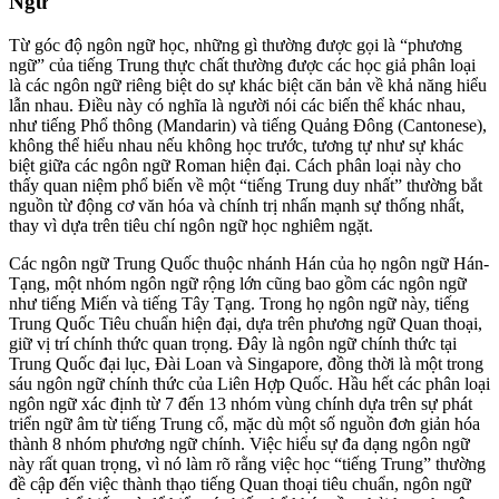
Ngữ
Từ góc độ ngôn ngữ học, những gì thường được gọi là “phương
ngữ” của tiếng Trung thực chất thường được các học giả phân loại
là các ngôn ngữ riêng biệt do sự khác biệt căn bản về khả năng hiểu
lẫn nhau. Điều này có nghĩa là người nói các biến thể khác nhau,
như tiếng Phổ thông (Mandarin) và tiếng Quảng Đông (Cantonese),
không thể hiểu nhau nếu không học trước, tương tự như sự khác
biệt giữa các ngôn ngữ Roman hiện đại. Cách phân loại này cho
thấy quan niệm phổ biến về một “tiếng Trung duy nhất” thường bắt
nguồn từ động cơ văn hóa và chính trị nhấn mạnh sự thống nhất,
thay vì dựa trên tiêu chí ngôn ngữ học nghiêm ngặt.
Các ngôn ngữ Trung Quốc thuộc nhánh Hán của họ ngôn ngữ Hán-
Tạng, một nhóm ngôn ngữ rộng lớn cũng bao gồm các ngôn ngữ
như tiếng Miến và tiếng Tây Tạng. Trong họ ngôn ngữ này, tiếng
Trung Quốc Tiêu chuẩn hiện đại, dựa trên phương ngữ Quan thoại,
giữ vị trí chính thức quan trọng. Đây là ngôn ngữ chính thức tại
Trung Quốc đại lục, Đài Loan và Singapore, đồng thời là một trong
sáu ngôn ngữ chính thức của Liên Hợp Quốc. Hầu hết các phân loại
ngôn ngữ xác định từ 7 đến 13 nhóm vùng chính dựa trên sự phát
triển ngữ âm từ tiếng Trung cổ, mặc dù một số nguồn đơn giản hóa
thành 8 nhóm phương ngữ chính. Việc hiểu sự đa dạng ngôn ngữ
này rất quan trọng, vì nó làm rõ rằng việc học “tiếng Trung” thường
đề cập đến việc thành thạo tiếng Quan thoại tiêu chuẩn, ngôn ngữ