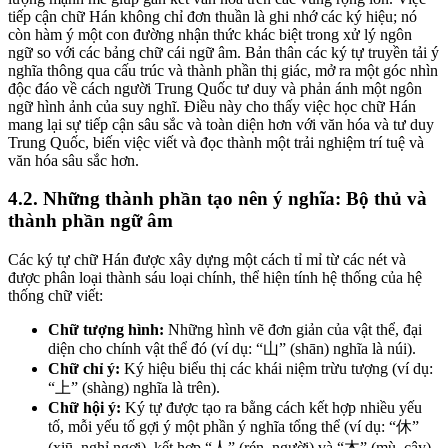
tiếp cận chữ Hán không chỉ đơn thuần là ghi nhớ các ký hiệu; nó
còn hàm ý một con đường nhận thức khác biệt trong xử lý ngôn
ngữ so với các bảng chữ cái ngữ âm. Bản thân các ký tự truyền tải ý
nghĩa thông qua cấu trúc và thành phần thị giác, mở ra một góc nhìn
độc đáo về cách người Trung Quốc tư duy và phản ánh một ngôn
ngữ hình ảnh của suy nghĩ. Điều này cho thấy việc học chữ Hán
mang lại sự tiếp cận sâu sắc và toàn diện hơn với văn hóa và tư duy
Trung Quốc, biến việc viết và đọc thành một trải nghiệm trí tuệ và
văn hóa sâu sắc hơn.
4.2. Những thành phần tạo nên ý nghĩa: Bộ thủ và
thành phần ngữ âm
Các ký tự chữ Hán được xây dựng một cách tỉ mỉ từ các nét và
được phân loại thành sáu loại chính, thể hiện tính hệ thống của hệ
thống chữ viết:
Chữ tượng hình:
Những hình vẽ đơn giản của vật thể, đại
diện cho chính vật thể đó (ví dụ: “山” (shān) nghĩa là núi).
Chữ chỉ ý:
Ký hiệu biểu thị các khái niệm trừu tượng (ví dụ:
“上” (shàng) nghĩa là trên).
Chữ hội ý:
Ký tự được tạo ra bằng cách kết hợp nhiều yếu
tố, mỗi yếu tố gợi ý một phần ý nghĩa tổng thể (ví dụ: “休”
(xiū, nghỉ ngơi), kết hợp “人” (rén, người) và “木” (mù, cây)