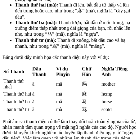
Thanh thứ hai (má):
Thanh đi lên, bắt đầu từ thấp và lên
đến trung hoặc cao, như trong “麻” (má), nghĩa là “cây gai
dầu”.
Thanh thứ ba (mǎ):
Thanh lượn, bắt đầu ở mức trung, hạ
xuống điểm thấp nhất trong dải giọng của bạn, rồi nhấc lên
nhẹ, như trong “马” (mǎ), nghĩa là “ngựa”.
Thanh thứ tư (mà):
Thanh đi xuống, bắt đầu cao và hạ
nhanh, như trong “骂” (mà), nghĩa là “mắng”.
Bảng dưới đây minh họa các thanh điệu này với ví dụ:
Dấu
Ví dụ
Chữ
Nghĩa Tiếng
Số Thanh
Thanh
Pinyin
Hán
Anh
Thanh thứ
妈
ā
mā
mother
nhất
Thanh thứ hai
á
má
麻
hemp
Thanh thứ ba
ǎ
mǎ
马
horse
Thanh thứ tư
à
mà
骂
scold
Phát âm sai thanh điệu có thể làm thay đổi hoàn toàn ý nghĩa của từ,
nhấn mạnh tầm quan trọng về mặt ngữ nghĩa của cao độ. Người học
được khuyến khích nghiêm túc luyện tập thanh điệu ngay từ “ngày
đầu tiên”. Việc làm quen với những âm thanh đặc trưng của tiếng