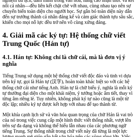
nghiệm du lịch, đắm mình trong văn hóa, nâng cao nhận thức và kết
nối cá nhân—đều liên kết chặt chẽ với nhau, cùng nhau tạo nên sự
chuyển biến toàn diện cho người học. Sự gắn bó toàn diện này dẫn
đến sự trưởng thành cá nhân đáng kể và cảm giác thành tựu sâu sắc,
khiến cho mọi nỗ lực đều trở nên vô cùng xứng đáng.
4. Giải mã các ký tự: Hệ thống chữ viết
Trung Quốc (Hán tự)
4.1. Hán tự: Không chỉ là chữ cái, mà là đơn vị ý
nghĩa
Tiếng Trung sử dụng một hệ thống chữ viết độc đáo và tinh vi dựa
trên ký tự, gọi là Hán tự (汉字), hoàn toàn khác biệt so với các hệ
thống chữ cái như tiếng Anh. Hán tự là chữ biểu ý, nghĩa là mỗi ký
tự thường đại diện cho một khái niệm, ý tưởng hoặc âm tiết, thay vì
từng âm riêng lẻ. Tuy nhiên, không phải ký tự nào cũng là một từ
độc lập; nhiều ký tự được kết hợp với nhau để tạo thành từ.
Một khía cạnh lịch sử và văn hóa quan trọng của chữ Hán là vai trò
của nó trong việc cung cấp một hình thức viết thống nhất, vượt lên
trên sự đa dạng và không thể hiểu lẫn nhau của các phương ngữ
tiếng Trung. Sự thống nhất trong chữ viết này đã từng là một lực
lượng mạnh mẽ giúp gắn kết văn hóa trên các vùng rộng lớn. Việc