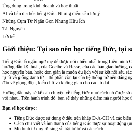
Ứng dụng trong kinh doanh và học thuật
AI và bản địa hóa tiếng Đức: Những điểm cần lưu ý
Những Cụm Từ Ngắn Gọn Nhưng Hữu Ích
Tài Nguyên
Lời kết
Giới thiệu: Tại sao nên học tiếng Đức, tại s
Tiếng Đức là ngôn ngữ mẹ đẻ được nói nhiều nhất trong Liên minh Ch
hướng dẫn kỹ thuật, của Goethe và Hesse, của các bản giao hưởng, cá
học nguyên bản, hoặc đơn giản là muốn du lịch với sự kết nối sâu sắ
tự từ và giống danh từ—thì phần còn lại của hệ thống trở nên đáng ng
đầu về giọng điệu, kiểu chữ và không gian cho các từ dài.
Hướng dẫn này sẽ kể câu chuyện về tiếng Đức như cách nó được sử dụn
với nhau. Trên hành trình đó, bạn sẽ thấy những điểm mà người học th
Bạn sẽ học được:
Tiếng Đức được sử dụng ở đâu trên khắp D‑A‑CH và các biến 
Cách chữ viết và âm thanh của tiếng Đức thực sự hoạt động (uml
Mô hình tư duy rõ ràng về trật tự từ và các cách