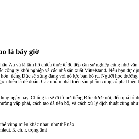
ao là bây giờ
âu Âu và là tấm hộ chiếu thực tế để tiếp cận sự nghiệp cũng như văn
c công ty khởi nghiệp và các nhà sản xuất Mittelstand. Nếu bạn dự địn
c hơn, tiếng Đức sẽ xứng đáng với nỗ lực bạn bỏ ra. Người học thường
ạc nhiên là dễ đoán. Các nhóm phát triển sản phẩm cũng có phát hiện t
g ngày nay. Chúng ta sẽ đi từ nơi tiếng Đức được nói, đến quá trình 
ường vấp phải, cách tạo đà tiến bộ, và cách xử lý dịch thuật cũng như 
thể vùng miền khác nhau như thế nào
aut, ß, ch, r, trọng âm)