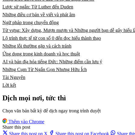
Lược sử ngắn: Từ Luther đến Duden
Những điều cơ bản về viết và phát âm
Ngữ pháp trong chuyển động
Từ vựng: Xây dựng, Mượn mượn và Những người bạn dễ gây hiểu 
Lộ trình thực tế từ con số 0 đến đọc hiểu thành thạo
Những lỗi thường gặp và cách tránh
Ứng dụng trong kinh doanh và học thuật
AI và bản địa hóa tiếng Đức: Những điểm cần lưu ý
Những Cụm Từ Ngắn Gọn Nhưng Hữu Ích
Tài Nguyên
Lời kết
Dịch mọi nơi, tức thì
Chọn văn bản bất kỳ để dịch ngay trong trình duyệt
Thêm vào Chrome
Share this post
Share this post on X
Share this post on Facebook
Share th