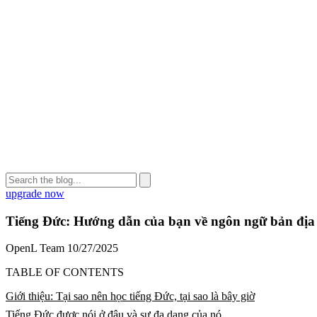
upgrade now
Tiếng Đức: Hướng dẫn của bạn về ngôn ngữ bản địa
OpenL Team
10/27/2025
TABLE OF CONTENTS
Giới thiệu: Tại sao nên học tiếng Đức, tại sao là bây giờ
Tiếng Đức được nói ở đâu và sự đa dạng của nó