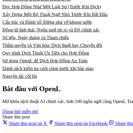
Đọc Hợp Đồng Như Một Luật Sư (Trước Khi Dịch)
Xây Dựng Một Bộ Thuật Ngữ Nhỏ Trước Khi Bắt Đầu
Cấu trúc và Đánh số: Đừng phá vỡ khung sườn
Động từ tình thái, Ngôn ngữ rủi ro và Độ chính xác
Số liệu, Ngày tháng và Tham chiếu
Thẩm quyền và Văn hóa: Dịch thuật hay Chuyển đổi
Quy trình Dịch Thuật Ưu Tiên cho Hợp Đồng
Sử dụng OpenL để Dịch Hợp Đồng An Toàn
Danh sách kiểm tra cuối cùng trước khi bàn giao
Nguyên tắc cốt lõi
Bắt đầu với OpenL
Mở khóa dịch thuật AI chính xác, hơn 100 ngôn ngữ cùng OpenL Tra
Dùng thử miễn phí
Share this post
Share this post on X
Share this post on Facebook
Share th