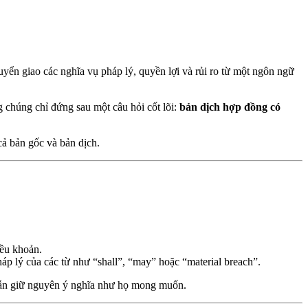
yển giao các nghĩa vụ pháp lý, quyền lợi và rủi ro từ một ngôn ngữ
 chúng chỉ đứng sau một câu hỏi cốt lõi:
bản dịch hợp đồng có
cả bản gốc và bản dịch.
iều khoản.
p lý của các từ như “shall”, “may” hoặc “material breach”.
 vẫn giữ nguyên ý nghĩa như họ mong muốn.