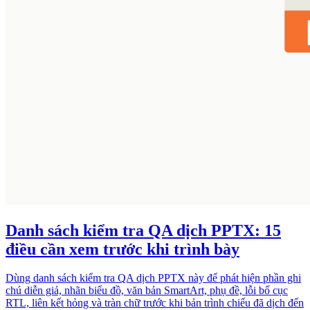
Danh sách kiểm tra QA dịch PPTX: 15
điều cần xem trước khi trình bày
Dùng danh sách kiểm tra QA dịch PPTX này để phát hiện phần ghi
chú diễn giả, nhãn biểu đồ, văn bản SmartArt, phụ đề, lỗi bố cục
RTL, liên kết hỏng và tràn chữ trước khi bản trình chiếu đã dịch đến