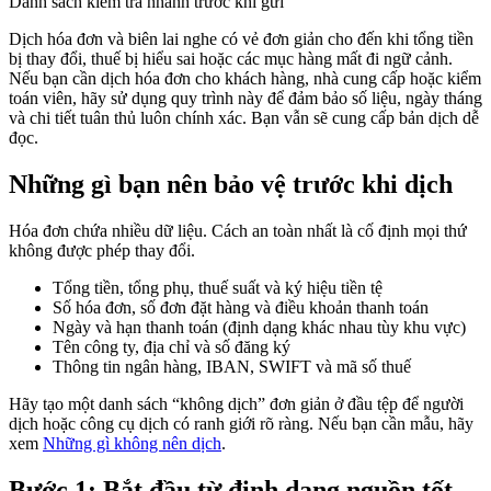
Danh sách kiểm tra nhanh trước khi gửi
Dịch hóa đơn và biên lai nghe có vẻ đơn giản cho đến khi tổng tiền
bị thay đổi, thuế bị hiểu sai hoặc các mục hàng mất đi ngữ cảnh.
Nếu bạn cần dịch hóa đơn cho khách hàng, nhà cung cấp hoặc kiểm
toán viên, hãy sử dụng quy trình này để đảm bảo số liệu, ngày tháng
và chi tiết tuân thủ luôn chính xác. Bạn vẫn sẽ cung cấp bản dịch dễ
đọc.
Những gì bạn nên bảo vệ trước khi dịch
Hóa đơn chứa nhiều dữ liệu. Cách an toàn nhất là cố định mọi thứ
không được phép thay đổi.
Tổng tiền, tổng phụ, thuế suất và ký hiệu tiền tệ
Số hóa đơn, số đơn đặt hàng và điều khoản thanh toán
Ngày và hạn thanh toán (định dạng khác nhau tùy khu vực)
Tên công ty, địa chỉ và số đăng ký
Thông tin ngân hàng, IBAN, SWIFT và mã số thuế
Hãy tạo một danh sách “không dịch” đơn giản ở đầu tệp để người
dịch hoặc công cụ dịch có ranh giới rõ ràng. Nếu bạn cần mẫu, hãy
xem
Những gì không nên dịch
.
Bước 1: Bắt đầu từ định dạng nguồn tốt