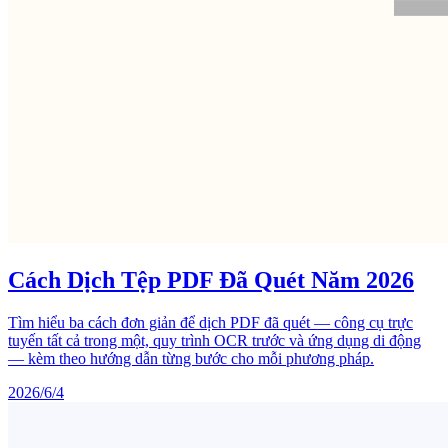
Cách Dịch Tệp PDF Đã Quét Năm 2026
Tìm hiểu ba cách đơn giản để dịch PDF đã quét — công cụ trực
tuyến tất cả trong một, quy trình OCR trước và ứng dụng di động
— kèm theo hướng dẫn từng bước cho mỗi phương pháp.
2026/6/4