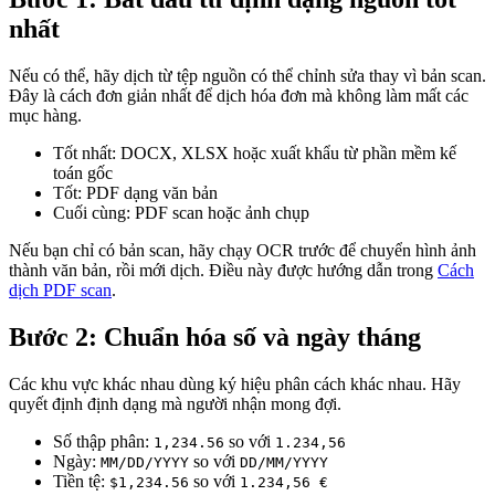
nhất
Nếu có thể, hãy dịch từ tệp nguồn có thể chỉnh sửa thay vì bản scan.
Đây là cách đơn giản nhất để dịch hóa đơn mà không làm mất các
mục hàng.
Tốt nhất: DOCX, XLSX hoặc xuất khẩu từ phần mềm kế
toán gốc
Tốt: PDF dạng văn bản
Cuối cùng: PDF scan hoặc ảnh chụp
Nếu bạn chỉ có bản scan, hãy chạy OCR trước để chuyển hình ảnh
thành văn bản, rồi mới dịch. Điều này được hướng dẫn trong
Cách
dịch PDF scan
.
Bước 2: Chuẩn hóa số và ngày tháng
Các khu vực khác nhau dùng ký hiệu phân cách khác nhau. Hãy
quyết định định dạng mà người nhận mong đợi.
Số thập phân:
so với
1,234.56
1.234,56
Ngày:
so với
MM/DD/YYYY
DD/MM/YYYY
Tiền tệ:
so với
$1,234.56
1.234,56 €