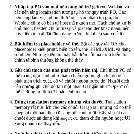
Nhập tệp PO vào một nền tảng hỗ trợ gettext.
Weblate và
các nền tảng localization tương tự hỗ trợ quy trình PO. Các
nền tảng làm việc nhóm thường là sản phẩm trả phí, dù
Weblate cũng có bản tự host mã nguồn mở. Cách chúng xử lý
chú thích, header, chuỗi fuzzy và placeholder khác nhau, nên
hãy kiểm tra cài đặt định dạng trước khi tải tệp sản xuất lên.
Bật kiểm tra placeholder và thẻ.
Bật các quy tắc QA cho
placeholder kiểu printf, biến có tên, thẻ HTML/XML và dạng
số nhiều. Những kiểm tra này bắt được lỗi mà trình kiểm tra
chính tả bình thường không thể thấy.
Giữ chú thích của nhà phát triển hiển thị.
Chú thích PO có
thể mang ngữ cảnh như tham chiếu nguồn, ghi chú do nhà
phát triển trích xuất, cờ và chuỗi nguồn trước đó. Người dịch
cần những ghi chú đó khi một nhãn UI ngắn như “Open” có
thể là động từ, tính từ hoặc lệnh menu.
Dùng translation memory nhưng vẫn duyệt.
Translation
memory rất hữu ích cho các chuỗi UI lặp lại, nhưng nó có thể
chép lại một bản dịch cũ sang bối cảnh mới. Hãy rà soát các
chuỗi được tái dùng khi
, tham chiếu nguồn hoặc UI
msgctxt
xung quanh đã thay đổi.
Xuất tệp PO và chạy kiểm tra cục bộ.
Đừng tin mù quáng