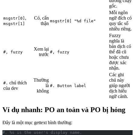
đường chạy
gốc.
Mỗi ngôn
,
Có, cẩn
ngữ đích có
msgstr[0]
msgstr[0] "%d file"
thận
quy tắc số
msgstr[1]
nhiều riêng.
Fuzzy
nghĩa là
bản dịch có
Xem lại
thể đã cũ
#, fuzzy
#, fuzzy
trước
hoặc chưa
được xác
nhận.
Các ghi
Thường
chú này
chú thích
#.
là
giúp người
#. Button label
của dev
không
dịch hiểu
ngữ cảnh.
Ví dụ nhanh: PO an toàn và PO bị hỏng
Đây là một mục gettext bình thường:
#. %s is the user's display name.