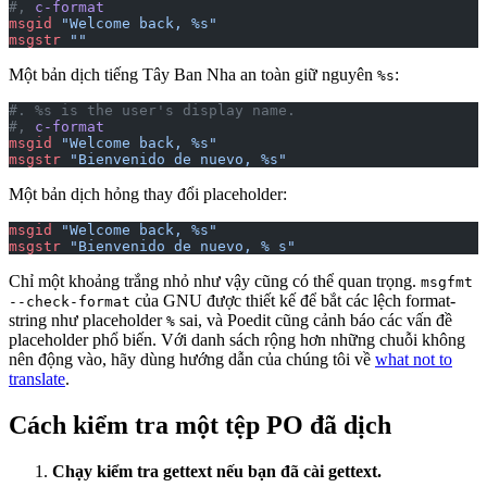
#, 
c-format
msgid
 "Welcome back, %s"
msgstr
 ""
Một bản dịch tiếng Tây Ban Nha an toàn giữ nguyên
:
%s
#. %s is the user's display name.
#, 
c-format
msgid
 "Welcome back, %s"
msgstr
 "Bienvenido de nuevo, %s"
Một bản dịch hỏng thay đổi placeholder:
msgid
 "Welcome back, %s"
msgstr
 "Bienvenido de nuevo, % s"
Chỉ một khoảng trắng nhỏ như vậy cũng có thể quan trọng.
msgfmt
của GNU được thiết kế để bắt các lệch format-
--check-format
string như placeholder
sai, và Poedit cũng cảnh báo các vấn đề
%
placeholder phổ biến. Với danh sách rộng hơn những chuỗi không
nên động vào, hãy dùng hướng dẫn của chúng tôi về
what not to
translate
.
Cách kiểm tra một tệp PO đã dịch
Chạy kiểm tra gettext nếu bạn đã cài gettext.