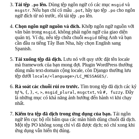
Tải tệp
lên.
Dùng tệp ngôn ngữ có các mục
và
.po
msgid
. Nếu bạn chỉ có mẫu
, hãy tạo tệp
cho ngôn
msgstr
.pot
.po
ngữ đích từ nó trước, rồi tải tệp
lên.
.po
Chọn ngôn ngữ nguồn và đích.
Khớp ngôn ngữ nguồn với
văn bản trong
, không phải ngôn ngữ của giao diện
msgid
quản trị. Ví dụ, nếu tệp chứa chuỗi
tiếng Anh và bạn
msgid
cần đầu ra tiếng Tây Ban Nha, hãy chọn English sang
Spanish.
Tải xuống tệp đã dịch.
Lưu nó với quy ước đặt tên locale
mà framework của bạn mong đợi. Plugin WordPress thường
dùng mẫu text-domain cộng locale, còn Django thường lưu
tệp dưới
.
locale/<language>/LC_MESSAGES/
Rà soát các chuỗi rủi ro trước.
Tìm trong tệp đã dịch các ký
tự
,
,
,
,
,
,
, và
. Đây
%
{
}
<
>
msgid_plural
msgctxt
#, fuzzy
là những mục có khả năng ảnh hưởng đến hành vi khi chạy
nhất.
Kiểm tra tệp đã dịch trong ứng dụng của bạn.
Tải ngôn
ngữ lên cục bộ rồi bấm qua các màn hình dùng chuỗi đã dịch.
Một tệp PO không xong chỉ vì đã được dịch; nó chỉ xong khi
ứng dụng vẫn hiển thị đúng.