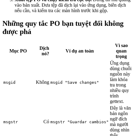
vào bản xuất. Đưa tệp đã dịch lại vào ứng dụng, biên dịch
nếu cần, và kiểm tra các màn hình trước khi gộp.
Những quy tắc PO bạn tuyệt đối không
được phá
Vì sao
Dịch
Mục PO
Ví dụ an toàn
quan
nó?
trọng
Ứng dụng
dùng chuỗi
nguồn này
làm khóa
Không
msgid
msgid "Save changes"
tra trong
nhiều quy
trình
gettext.
Đây là văn
bản ngôn
ngữ đích
Có
msgstr
msgstr "Guardar cambios"
mà người
dùng nhìn
thấy.