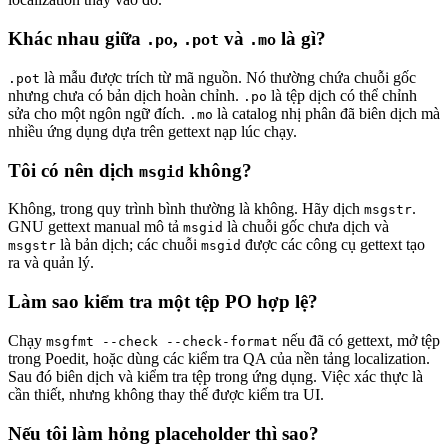
Khác nhau giữa
,
và
là gì?
.po
.pot
.mo
là mẫu được trích từ mã nguồn. Nó thường chứa chuỗi gốc
.pot
nhưng chưa có bản dịch hoàn chỉnh.
là tệp dịch có thể chỉnh
.po
sửa cho một ngôn ngữ đích.
là catalog nhị phân đã biên dịch mà
.mo
nhiều ứng dụng dựa trên gettext nạp lúc chạy.
Tôi có nên dịch
không?
msgid
Không, trong quy trình bình thường là không. Hãy dịch
.
msgstr
GNU gettext manual mô tả
là chuỗi gốc chưa dịch và
msgid
là bản dịch; các chuỗi
được các công cụ gettext tạo
msgstr
msgid
ra và quản lý.
Làm sao kiểm tra một tệp PO hợp lệ?
Chạy
nếu đã có gettext, mở tệp
msgfmt --check --check-format
trong Poedit, hoặc dùng các kiểm tra QA của nền tảng localization.
Sau đó biên dịch và kiểm tra tệp trong ứng dụng. Việc xác thực là
cần thiết, nhưng không thay thế được kiểm tra UI.
Nếu tôi làm hỏng placeholder thì sao?