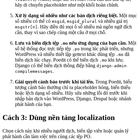
hãy di chuyển placeholder như một khối hoàn chỉnh.
Xử lý dạng số nhiều như các bản dịch riêng biệt.
Một mục
số nhiều có thể có
,
và nhiều giá trị
msgid
msgid_plural
. Hãy điền đủ mọi ô số nhiều mà ngôn ngữ đích
msgstr[n]
cần, thay vì sao chép cùng một câu ở mọi chỗ.
Lưu và biên dịch tệp
nếu ứng dụng của bạn cần.
Một
.mo
số hệ thống đọc trực tiếp tệp
trong lúc phát triển, nhưng
.po
WordPress và nhiều thiết lập gettext khác dùng tệp
đã
.mo
biên dịch lúc chạy. Poedit có thể biên dịch
khi lưu;
.mo
Django có thể biên dịch thông điệp bằng
django-admin
.
compilemessages
Giải quyết cảnh báo trước khi tải lên.
Trong Poedit, biểu
tượng cảnh báo thường chỉ ra placeholder hỏng, biến thiếu
hoặc lệch dạng số nhiều. Hãy sửa những lỗi đó trước khi
nhập bản dịch vào WordPress, Django, Drupal hoặc nhánh
phát hành của bạn.
Cách 3: Dùng nền tảng localization
Chọn cách này khi nhiều người dịch, biên tập viên hoặc quản lý
phát hành cần làm việc trên cùng các tệp PO.