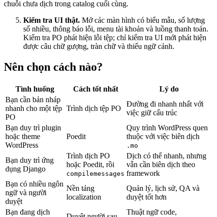
chuỗi chưa dịch trong catalog cuối cùng.
Kiểm tra UI thật.
Mở các màn hình có biểu mẫu, số lượng
số nhiều, thông báo lỗi, menu tài khoản và luồng thanh toán.
Kiểm tra PO phát hiện lỗi tệp; chỉ kiểm tra UI mới phát hiện
được câu chữ gượng, tràn chữ và thiếu ngữ cảnh.
Nên chọn cách nào?
Tình huống
Cách tốt nhất
Lý do
Bạn cần bản nháp
Đường đi nhanh nhất với
nhanh cho một tệp
Trình dịch tệp PO
việc giữ cấu trúc
PO
Bạn duy trì plugin
Quy trình WordPress quen
hoặc theme
Poedit
thuộc với việc biên dịch
WordPress
.mo
Trình dịch PO
Dịch có thể nhanh, nhưng
Bạn duy trì ứng
hoặc Poedit, rồi
vẫn cần biên dịch theo
dụng Django
framework
compilemessages
Bạn có nhiều ngôn
Nền tảng
Quản lý, lịch sử, QA và
ngữ và người
localization
duyệt tốt hơn
duyệt
Bạn đang dịch
Thuật ngữ code,
Duyệt người sau