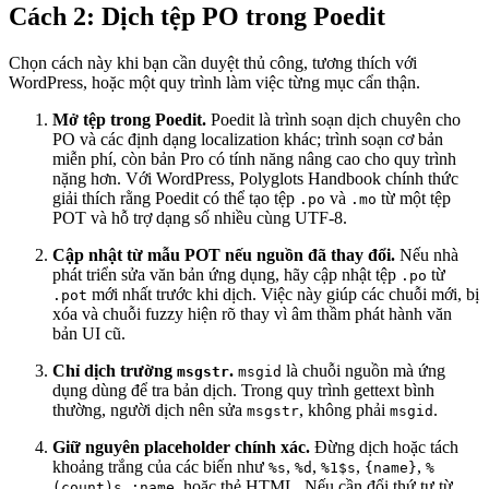
Cách 2: Dịch tệp PO trong Poedit
Chọn cách này khi bạn cần duyệt thủ công, tương thích với
WordPress, hoặc một quy trình làm việc từng mục cẩn thận.
Mở tệp trong Poedit.
Poedit là trình soạn dịch chuyên cho
PO và các định dạng localization khác; trình soạn cơ bản
miễn phí, còn bản Pro có tính năng nâng cao cho quy trình
nặng hơn. Với WordPress, Polyglots Handbook chính thức
giải thích rằng Poedit có thể tạo tệp
và
từ một tệp
.po
.mo
POT và hỗ trợ dạng số nhiều cùng UTF-8.
Cập nhật từ mẫu POT nếu nguồn đã thay đổi.
Nếu nhà
phát triển sửa văn bản ứng dụng, hãy cập nhật tệp
từ
.po
mới nhất trước khi dịch. Việc này giúp các chuỗi mới, bị
.pot
xóa và chuỗi fuzzy hiện rõ thay vì âm thầm phát hành văn
bản UI cũ.
Chỉ dịch trường
.
là chuỗi nguồn mà ứng
msgstr
msgid
dụng dùng để tra bản dịch. Trong quy trình gettext bình
thường, người dịch nên sửa
, không phải
.
msgstr
msgid
Giữ nguyên placeholder chính xác.
Đừng dịch hoặc tách
khoảng trắng của các biến như
,
,
,
,
%s
%d
%1$s
{name}
%
,
, hoặc thẻ HTML. Nếu cần đổi thứ tự từ,
(count)s
:name