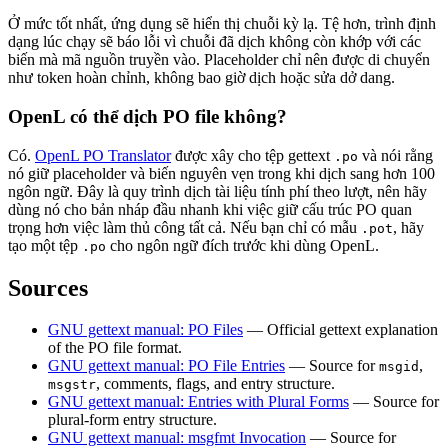
Ở mức tốt nhất, ứng dụng sẽ hiển thị chuỗi kỳ lạ. Tệ hơn, trình định
dạng lúc chạy sẽ báo lỗi vì chuỗi đã dịch không còn khớp với các
biến mà mã nguồn truyền vào. Placeholder chỉ nên được di chuyển
như token hoàn chỉnh, không bao giờ dịch hoặc sửa dở dang.
OpenL có thể dịch PO file không?
Có.
OpenL PO Translator
được xây cho tệp gettext
và nói rằng
.po
nó giữ placeholder và biến nguyên vẹn trong khi dịch sang hơn 100
ngôn ngữ. Đây là quy trình dịch tài liệu tính phí theo lượt, nên hãy
dùng nó cho bản nháp đầu nhanh khi việc giữ cấu trúc PO quan
trọng hơn việc làm thủ công tất cả. Nếu bạn chỉ có mẫu
, hãy
.pot
tạo một tệp
cho ngôn ngữ đích trước khi dùng OpenL.
.po
Sources
GNU gettext manual: PO Files
— Official gettext explanation
of the PO file format.
GNU gettext manual: PO File Entries
— Source for
,
msgid
, comments, flags, and entry structure.
msgstr
GNU gettext manual: Entries with Plural Forms
— Source for
plural-form entry structure.
GNU gettext manual: msgfmt Invocation
— Source for