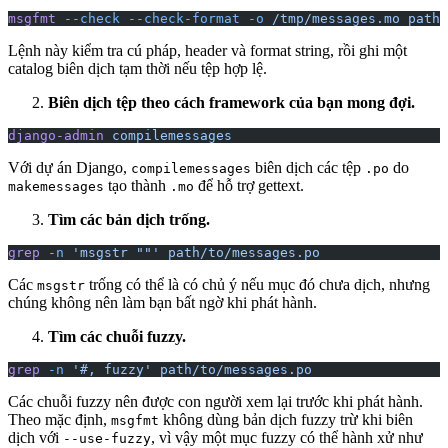
msgfmt
 --check
 --check-format
 -o
 /tmp/messages.mo
 path/
Lệnh này kiểm tra cú pháp, header và format string, rồi ghi một
catalog biên dịch tạm thời nếu tệp hợp lệ.
Biên dịch tệp theo cách framework của bạn mong đợi.
django-admin
 compilemessages
Với dự án Django,
biên dịch các tệp
do
compilemessages
.po
tạo thành
để hỗ trợ gettext.
makemessages
.mo
Tìm các bản dịch trống.
grep
 -n
 'msgstr ""'
 path/to/messages.po
Các
trống có thể là có chủ ý nếu mục đó chưa dịch, nhưng
msgstr
chúng không nên làm bạn bất ngờ khi phát hành.
Tìm các chuỗi fuzzy.
grep
 -n
 '#, fuzzy'
 path/to/messages.po
Các chuỗi fuzzy nên được con người xem lại trước khi phát hành.
Theo mặc định,
không dùng bản dịch fuzzy trừ khi biên
msgfmt
dịch với
, vì vậy một mục fuzzy có thể hành xử như
--use-fuzzy