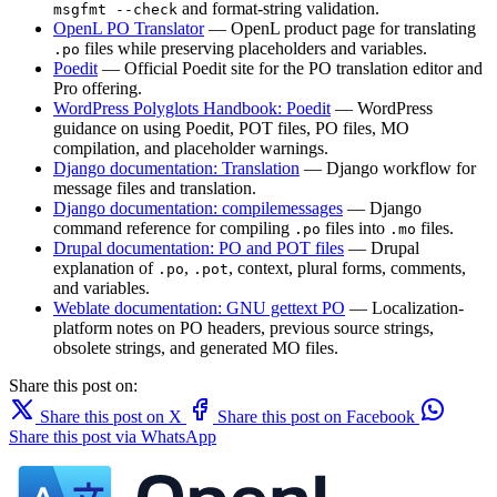
and format-string validation.
msgfmt --check
OpenL PO Translator
— OpenL product page for translating
files while preserving placeholders and variables.
.po
Poedit
— Official Poedit site for the PO translation editor and
Pro offering.
WordPress Polyglots Handbook: Poedit
— WordPress
guidance on using Poedit, POT files, PO files, MO
compilation, and placeholder warnings.
Django documentation: Translation
— Django workflow for
message files and translation.
Django documentation: compilemessages
— Django
command reference for compiling
files into
files.
.po
.mo
Drupal documentation: PO and POT files
— Drupal
explanation of
,
, context, plural forms, comments,
.po
.pot
and variables.
Weblate documentation: GNU gettext PO
— Localization-
platform notes on PO headers, previous source strings,
obsolete strings, and generated MO files.
Share this post on:
Share this post on X
Share this post on Facebook
Share this post via WhatsApp