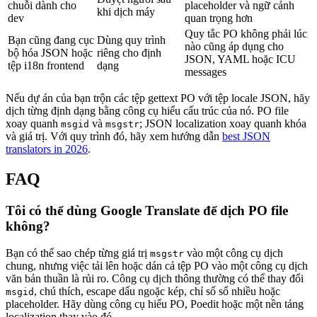
chuỗi dành cho
placeholder và ngữ cảnh
khi dịch máy
dev
quan trọng hơn
Quy tắc PO không phải lúc
Bạn cũng đang cục
Dùng quy trình
nào cũng áp dụng cho
bộ hóa JSON hoặc
riêng cho định
JSON, YAML hoặc ICU
tệp i18n frontend
dạng
messages
Nếu dự án của bạn trộn các tệp gettext PO với tệp locale JSON, hãy
dịch từng định dạng bằng công cụ hiểu cấu trúc của nó. PO file
xoay quanh
và
; JSON localization xoay quanh khóa
msgid
msgstr
và giá trị. Với quy trình đó, hãy xem hướng dẫn
best JSON
translators in 2026
.
FAQ
Tôi có thể dùng Google Translate để dịch PO file
không?
Bạn có thể sao chép từng giá trị
vào một công cụ dịch
msgstr
chung, nhưng việc tải lên hoặc dán cả tệp PO vào một công cụ dịch
văn bản thuần là rủi ro. Công cụ dịch thông thường có thể thay đổi
, chú thích, escape dấu ngoặc kép, chỉ số số nhiều hoặc
msgid
placeholder. Hãy dùng công cụ hiểu PO, Poedit hoặc một nền tảng
localization thay vào đó.