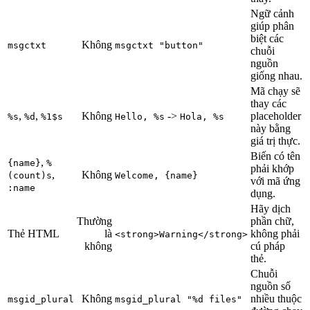
Ngữ cảnh
giúp phân
biệt các
Không
msgctxt
msgctxt "button"
chuỗi
nguồn
giống nhau.
Mã chạy sẽ
thay các
,
,
Không
->
placeholder
%s
%d
%1$s
Hello, %s
Hola, %s
này bằng
giá trị thực.
Biến có tên
,
{name}
%
phải khớp
,
Không
(count)s
Welcome, {name}
với mã ứng
:name
dụng.
Hãy dịch
Thường
phần chữ,
Thẻ HTML
là
không phải
<strong>Warning</strong>
không
cú pháp
thẻ.
Chuỗi
nguồn số
Không
nhiều thuộc
msgid_plural
msgid_plural "%d files"