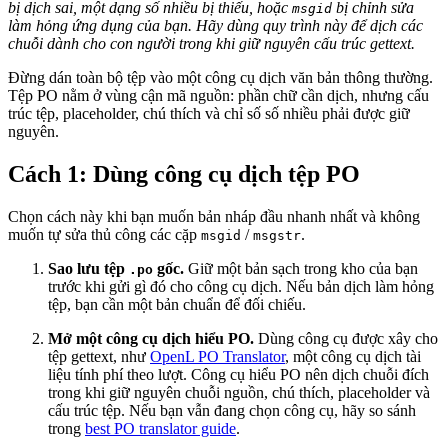
bị dịch sai, một dạng số nhiều bị thiếu, hoặc
bị chỉnh sửa
msgid
làm hỏng ứng dụng của bạn. Hãy dùng quy trình này để dịch các
chuỗi dành cho con người trong khi giữ nguyên cấu trúc gettext.
Đừng dán toàn bộ tệp vào một công cụ dịch văn bản thông thường.
Tệp PO nằm ở vùng cận mã nguồn: phần chữ cần dịch, nhưng cấu
trúc tệp, placeholder, chú thích và chỉ số số nhiều phải được giữ
nguyên.
Cách 1: Dùng công cụ dịch tệp PO
Chọn cách này khi bạn muốn bản nháp đầu nhanh nhất và không
muốn tự sửa thủ công các cặp
/
.
msgid
msgstr
Sao lưu tệp
gốc.
Giữ một bản sạch trong kho của bạn
.po
trước khi gửi gì đó cho công cụ dịch. Nếu bản dịch làm hỏng
tệp, bạn cần một bản chuẩn để đối chiếu.
Mở một công cụ dịch hiểu PO.
Dùng công cụ được xây cho
tệp gettext, như
OpenL PO Translator
, một công cụ dịch tài
liệu tính phí theo lượt. Công cụ hiểu PO nên dịch chuỗi đích
trong khi giữ nguyên chuỗi nguồn, chú thích, placeholder và
cấu trúc tệp. Nếu bạn vẫn đang chọn công cụ, hãy so sánh
trong
best PO translator guide
.