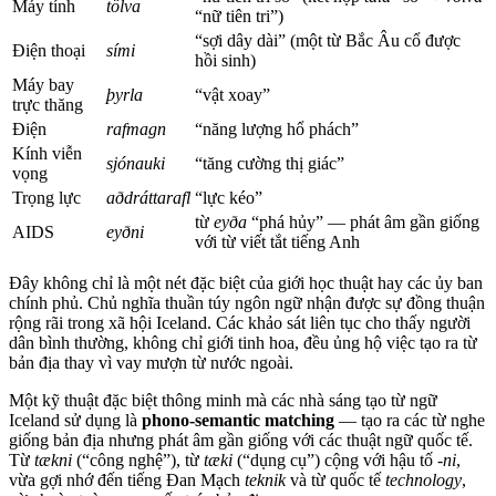
Máy tính
tölva
“nữ tiên tri”)
“sợi dây dài” (một từ Bắc Âu cổ được
Điện thoại
sími
hồi sinh)
Máy bay
þyrla
“vật xoay”
trực thăng
Điện
rafmagn
“năng lượng hổ phách”
Kính viễn
sjónauki
“tăng cường thị giác”
vọng
Trọng lực
aðdráttarafl
“lực kéo”
từ
eyða
“phá hủy” — phát âm gần giống
AIDS
eyðni
với từ viết tắt tiếng Anh
Đây không chỉ là một nét đặc biệt của giới học thuật hay các ủy ban
chính phủ. Chủ nghĩa thuần túy ngôn ngữ nhận được sự đồng thuận
rộng rãi trong xã hội Iceland. Các khảo sát liên tục cho thấy người
dân bình thường, không chỉ giới tinh hoa, đều ủng hộ việc tạo ra từ
bản địa thay vì vay mượn từ nước ngoài.
Một kỹ thuật đặc biệt thông minh mà các nhà sáng tạo từ ngữ
Iceland sử dụng là
phono-semantic matching
— tạo ra các từ nghe
giống bản địa nhưng phát âm gần giống với các thuật ngữ quốc tế.
Từ
tækni
(“công nghệ”), từ
tæki
(“dụng cụ”) cộng với hậu tố
-ni
,
vừa gợi nhớ đến tiếng Đan Mạch
teknik
và từ quốc tế
technology
,