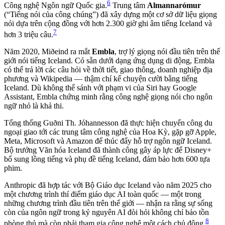
6
Công nghệ Ngôn ngữ Quốc gia.
Trung tâm
Almannarómur
(“Tiếng nói của công chúng”) đã xây dựng một cơ sở dữ liệu giọng
nói dựa trên cộng đồng với hơn 2.300 giờ ghi âm tiếng Iceland và
7
hơn 3 triệu câu.
Năm 2020, Miðeind ra mắt
Embla
, trợ lý giọng nói đầu tiên trên thế
giới nói tiếng Iceland. Có sẵn dưới dạng ứng dụng di động, Embla
có thể trả lời các câu hỏi về thời tiết, giao thông, doanh nghiệp địa
phương và Wikipedia — thậm chí kể chuyện cười bằng tiếng
Iceland. Dù không thể sánh với phạm vi của Siri hay Google
Assistant, Embla chứng minh rằng công nghệ giọng nói cho ngôn
ngữ nhỏ là khả thi.
Tổng thống Guðni Th. Jóhannesson đã thực hiện chuyến công du
ngoại giao tới các trung tâm công nghệ của Hoa Kỳ, gặp gỡ Apple,
Meta, Microsoft và Amazon để thúc đẩy hỗ trợ ngôn ngữ Iceland.
Bộ trưởng Văn hóa Iceland đã thành công gây áp lực để Disney+
bổ sung lồng tiếng và phụ đề tiếng Iceland, đảm bảo hơn 600 tựa
phim.
Anthropic đã hợp tác với Bộ Giáo dục Iceland vào năm 2025 cho
một chương trình thí điểm giáo dục AI toàn quốc — một trong
những chương trình đầu tiên trên thế giới — nhận ra rằng sự sống
còn của ngôn ngữ trong kỷ nguyên AI đòi hỏi không chỉ bảo tồn
8
phòng thủ mà còn phải tham gia công nghệ một cách chủ động.