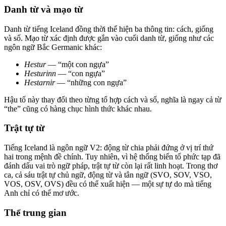
Danh từ và mạo từ
Danh từ tiếng Iceland đồng thời thể hiện ba thông tin: cách, giống
và số. Mạo từ xác định được gắn vào cuối danh từ, giống như các
ngôn ngữ Bắc Germanic khác:
Hestur
— “một con ngựa”
Hesturinn
— “con ngựa”
Hestarnir
— “những con ngựa”
Hậu tố này thay đổi theo từng tổ hợp cách và số, nghĩa là ngay cả từ
“the” cũng có hàng chục hình thức khác nhau.
Trật tự từ
Tiếng Iceland là ngôn ngữ V2: động từ chia phải đứng ở vị trí thứ
hai trong mệnh đề chính. Tuy nhiên, vì hệ thống biến tố phức tạp đã
đánh dấu vai trò ngữ pháp, trật tự từ còn lại rất linh hoạt. Trong thơ
ca, cả sáu trật tự chủ ngữ, động từ và tân ngữ (SVO, SOV, VSO,
VOS, OSV, OVS) đều có thể xuất hiện — một sự tự do mà tiếng
Anh chỉ có thể mơ ước.
Thể trung gian