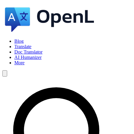
Blog
Translate
Doc Translator
AI Humanizer
More