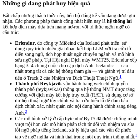
Những gì đang phát huy hiệu quả
Bất chấp những thách thức này, tiến bộ đáng kể vẫn đang được ghi
nhận. Các phương pháp thành công nhất hiện nay là
hệ thống lai
kết hợp dịch máy dựa trên mạng nơ-ron với tri thức ngôn ngữ có
cấu trúc:
Erlendur
, do công ty Miðeind của Iceland phát triển, sử
dụng quy trình nhiều giai đoạn kết hợp LLM với tra cứu từ
điển song ngữ, tích hợp thuật ngữ chuyên ngành và mô hình
sửa ngữ pháp. Tại Hội nghị Dịch máy WMT25, Erlendur xếp
hạng 3–4 chung cuộc cho cặp dịch Anh–Icelandic — cao
nhất trong tất cả các hệ thống tham gia — và giành vị trí đầu
1
tiên ở Track 2 của Nhiệm vụ Dịch Thuật Thuật Ngữ.
Thành phố Reykjavík
vận hành trang web chính quyền
thành phố (reykjavik.is) thông qua hệ thống NMT được tăng
cường với dịch máy kết hợp truy xuất (RAT), sử dụng cơ sở
dữ liệu thuật ngữ tùy chỉnh và tra cứu biến tố để đảm bảo
dịch chính xác, nhất quán các nội dung hành chính sang tiếng
2
Anh.
Các mô hình xử lý ở cấp byte như ByT5 đã được chứng minh
vượt trội hơn các mô hình phân tách từ đối với nhiệm vụ sửa
lỗi ngữ pháp tiếng Iceland, xử lý hiệu quả các vấn đề phức
3
tạp về ngữ nghĩa và hình thái trong một quy trình thống nhất.