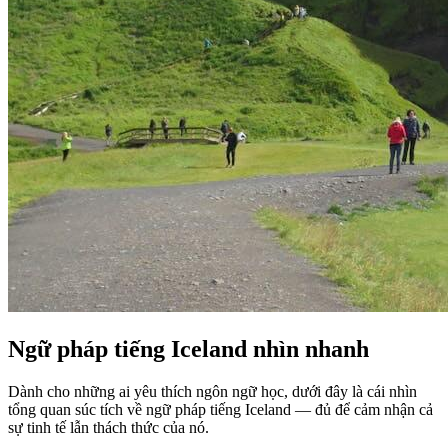
Ngữ pháp tiếng Iceland nhìn nhanh
Dành cho những ai yêu thích ngôn ngữ học, dưới đây là cái nhìn
tổng quan súc tích về ngữ pháp tiếng Iceland — đủ để cảm nhận cả
sự tinh tế lẫn thách thức của nó.