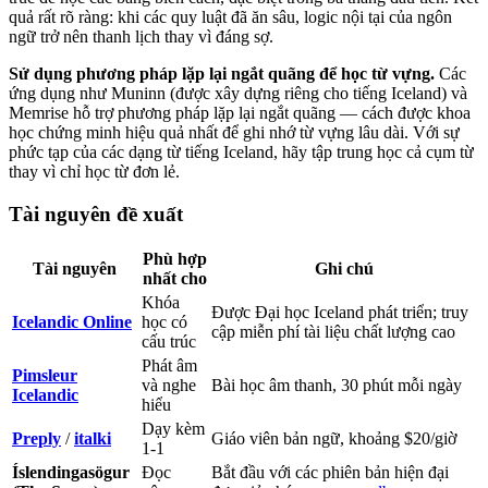
quả rất rõ ràng: khi các quy luật đã ăn sâu, logic nội tại của ngôn
ngữ trở nên thanh lịch thay vì đáng sợ.
Sử dụng phương pháp lặp lại ngắt quãng để học từ vựng.
Các
ứng dụng như Muninn (được xây dựng riêng cho tiếng Iceland) và
Memrise hỗ trợ phương pháp lặp lại ngắt quãng — cách được khoa
học chứng minh hiệu quả nhất để ghi nhớ từ vựng lâu dài. Với sự
phức tạp của các dạng từ tiếng Iceland, hãy tập trung học cả cụm từ
thay vì chỉ học từ đơn lẻ.
Tài nguyên đề xuất
Phù hợp
Tài nguyên
Ghi chú
nhất cho
Khóa
Được Đại học Iceland phát triển; truy
Icelandic Online
học có
cập miễn phí tài liệu chất lượng cao
cấu trúc
Phát âm
Pimsleur
và nghe
Bài học âm thanh, 30 phút mỗi ngày
Icelandic
hiểu
Dạy kèm
Preply
/
italki
Giáo viên bản ngữ, khoảng $20/giờ
1-1
Íslendingasögur
Đọc
Bắt đầu với các phiên bản hiện đại