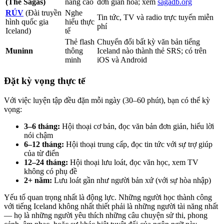
(The Sagas)
nâng cao
đơn giản hóa; xem
sagadb.org
RÚV
(Đài truyền
Nghe
Tin tức, TV và radio trực tuyến miễn
hình quốc gia
hiểu thực
phí
Iceland)
tế
Thẻ flash
Chuyển đổi bất kỳ văn bản tiếng
Muninn
thông
Iceland nào thành thẻ SRS; có trên
minh
iOS và Android
Đặt kỳ vọng thực tế
Với việc luyện tập đều đặn mỗi ngày (30–60 phút), bạn có thể kỳ
vọng:
3–6 tháng:
Hội thoại cơ bản, đọc văn bản đơn giản, hiểu lời
nói chậm
6–12 tháng:
Hội thoại trung cấp, đọc tin tức với sự trợ giúp
của từ điển
12–24 tháng:
Hội thoại lưu loát, đọc văn học, xem TV
không có phụ đề
2+ năm:
Lưu loát gần như người bản xứ (với sự hòa nhập)
Yếu tố quan trọng nhất là động lực. Những người học thành công
với tiếng Iceland không nhất thiết phải là những người tài năng nhất
— họ là những người yêu thích những câu chuyện sử thi, phong