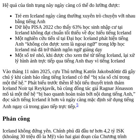
Hệ quả của tình trạng này ngày càng có thể đo lường được:
Trẻ em Iceland ngày càng thường xuyên trò chuyện với nhau
bằng tiếng Anh
Dữ liệu PISA 2022 cho thấy 63% học sinh nhập cư tại
Iceland không đạt chuẩn tối thiểu về đọc hiểu tiếng Iceland
Một nghiên cứu tiến sĩ tại Đại học Iceland phát hiện tiếng
Anh “không còn được xem là ngoại ngữ” trong lớp học
Iceland mà đã trở thành ngôn ngữ giảng dạy
Một số trẻ nhỏ, khi được cho xem thẻ từ tiếng Iceland, lại xử
lý hình ảnh trực tiếp qua tiếng Anh thay vì tiếng Iceland
Vào tháng 11 năm 2025, cựu Thủ tướng Katrín Jakobsdóttir đã gây
chú ý khi cảnh báo rằng tiếng Iceland có thể “bị xóa sổ chỉ trong
một thế hệ.” Phát biểu trước thềm lễ hội tiểu thuyết trinh thám
Iceland Noir tại Reykjavík, bà cùng đồng tác giả Ragnar Jónasson
mô tả một thế hệ “bị bao quanh hoàn toàn bởi nội dung tiếng Anh,”
đọc sách tiếng Iceland ít hơn và ngày càng mặc định sử dụng tiếng
5
Anh ngay cả trong giao tiếp trực tiếp.
Phản công
Iceland không đứng yên. Chính phủ đã đầu tư hơn 4,2 tỷ ISK
(khoảng 30 triệu đô la Mỹ) vào hai giai đoạn của Chương trình