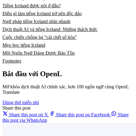
Tiếng Iceland được nói ở đâu?
Điều gì làm tiếng Iceland trở nên độc đáo
Ngữ pháp tiếng Iceland nhìn nhanh
Dịch thuật AI và tiếng Iceland: Những thách thức
Cuộc chiến chống lại “cái chết số hóa”
Mẹo học tiếng Iceland
Một Ngôn Ngữ Đáng Được Bảo Tồn
Footnotes
Bắt đầu với OpenL
Mở khóa dịch thuật AI chính xác, hơn 100 ngôn ngữ cùng OpenL
Translate
Dùng thử miễn phí
Share this post
Share this post on X
Share this post on Facebook
Share
this post via WhatsApp