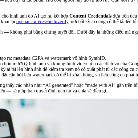
cho hình ảnh do AI tạo ra, kết hợp
Content Credentials
dựa trên tiê
khai tại
openai.com/research/verify
, nơi bất kỳ ai cũng có thể tải lên h
ích — không phải bằng chứng tuyệt đối. Dưới đây là những điều mà ngư
 tạo ra: metadata C2PA và watermark vô hình SynthID.
o hơn mười tỷ hình ảnh và khung hình video trên các dịch vụ của Goo
kỳ ai tải lên hình ảnh để kiểm tra xem nó có xuất phát từ các công c
đặt câu hỏi liệu watermark có thể bị xóa không, và liệu công cụ phát hiệ
ng thấy các nhãn như “AI-generated” hoặc “made with AI” gắn trên hình
 — sẽ giúp bạn quyết định nên tin và chia sẻ điều gì.