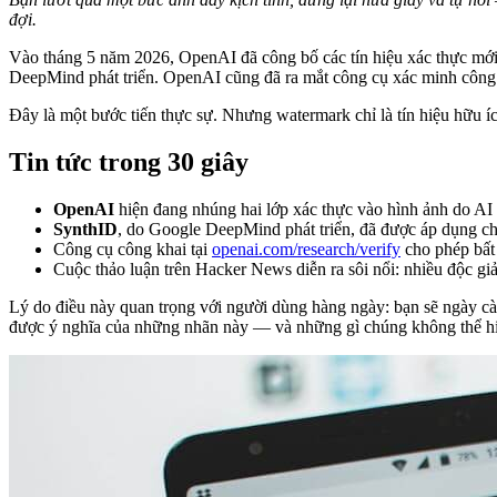
đợi.
Vào tháng 5 năm 2026, OpenAI đã công bố các tín hiệu xác thực mới 
DeepMind phát triển. OpenAI cũng đã ra mắt công cụ xác minh công 
Đây là một bước tiến thực sự. Nhưng watermark chỉ là tín hiệu hữu 
Tin tức trong 30 giây
OpenAI
hiện đang nhúng hai lớp xác thực vào hình ảnh do AI
SynthID
, do Google DeepMind phát triển, đã được áp dụng ch
Công cụ công khai tại
openai.com/research/verify
cho phép bất 
Cuộc thảo luận trên Hacker News diễn ra sôi nổi: nhiều độc giả 
Lý do điều này quan trọng với người dùng hàng ngày: bạn sẽ ngày cà
được ý nghĩa của những nhãn này — và những gì chúng không thể hiện