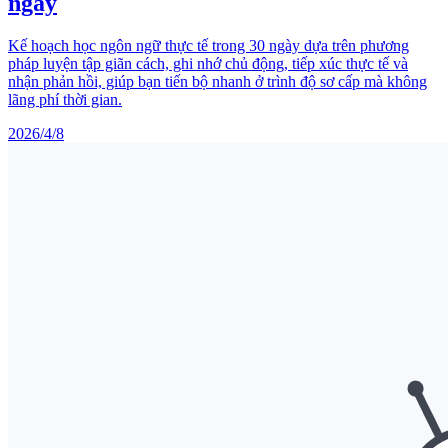
ngày
Kế hoạch học ngôn ngữ thực tế trong 30 ngày dựa trên phương
pháp luyện tập giãn cách, ghi nhớ chủ động, tiếp xúc thực tế và
nhận phản hồi, giúp bạn tiến bộ nhanh ở trình độ sơ cấp mà không
lãng phí thời gian.
2026/4/8