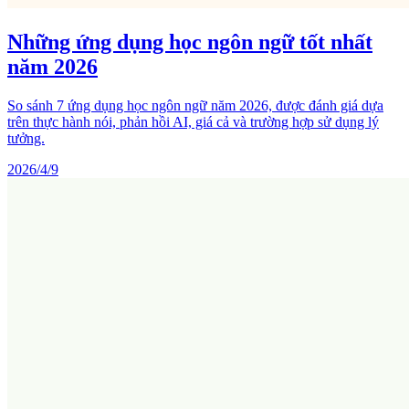
Những ứng dụng học ngôn ngữ tốt nhất
năm 2026
So sánh 7 ứng dụng học ngôn ngữ năm 2026, được đánh giá dựa
trên thực hành nói, phản hồi AI, giá cả và trường hợp sử dụng lý
tưởng.
2026/4/9