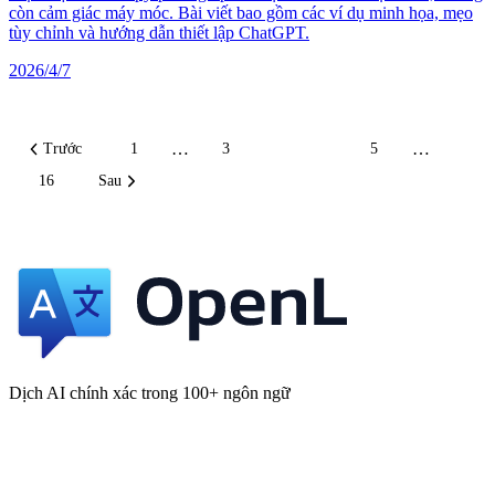
còn cảm giác máy móc. Bài viết bao gồm các ví dụ minh họa, mẹo
tùy chỉnh và hướng dẫn thiết lập ChatGPT.
2026/4/7
…
…
Trước
1
3
4
5
16
Sau
Dịch AI chính xác trong 100+ ngôn ngữ