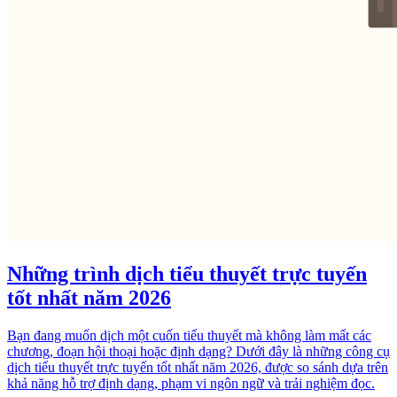
Những trình dịch tiểu thuyết trực tuyến
tốt nhất năm 2026
Bạn đang muốn dịch một cuốn tiểu thuyết mà không làm mất các
chương, đoạn hội thoại hoặc định dạng? Dưới đây là những công cụ
dịch tiểu thuyết trực tuyến tốt nhất năm 2026, được so sánh dựa trên
khả năng hỗ trợ định dạng, phạm vi ngôn ngữ và trải nghiệm đọc.