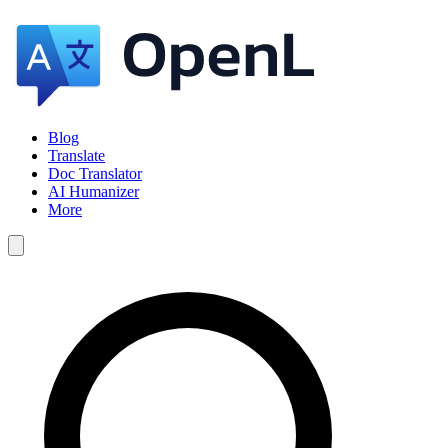
Blog
Translate
Doc Translator
AI Humanizer
More