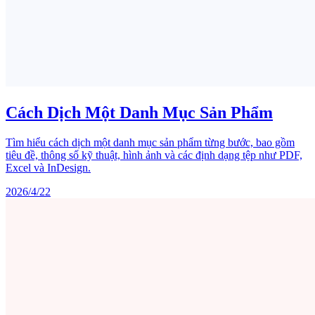
Cách Dịch Một Danh Mục Sản Phẩm
Tìm hiểu cách dịch một danh mục sản phẩm từng bước, bao gồm
tiêu đề, thông số kỹ thuật, hình ảnh và các định dạng tệp như PDF,
Excel và InDesign.
2026/4/22