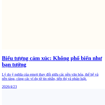
Biểu tượng cảm xúc: Không phổ biến như
bạn tưởng
Lý do ý nghĩa của emoji thay đổi giữa các nền văn hóa, thế hệ và
nền tảng, cùng các ví dụ từ tin nhắn, tiếp thị và pháp luật.
2026/4/23