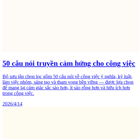
50 câu nói truyền cảm hứng cho công việc
Bộ sưu tập chọn lọc gồm 50 câu nói về công việc ý nghĩa, kỷ luật,
làm việc nhóm, sáng tạo và tham vọng bền vững — được lựa chọn
để mang lại cảm giác sắc sảo hơn, ít sáo rỗng hơn và hữu ích hơn
trong công việc.
2026/4/14