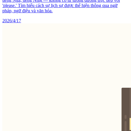
tiếng Nga, tiếng Nhật — không có từ tương đương trực tiếp với
'please.' Tìm hiểu cách sự lịch sự được thể hiện thông qua ngữ
pháp, ngữ điệu và văn hóa.
2026/4/17