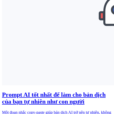
Prompt AI tốt nhất để làm cho bản dịch
của bạn tự nhiên như con người
Một đoạn nhắc copy-paste giúp bản dịch AI trở nên tự nhiên, không