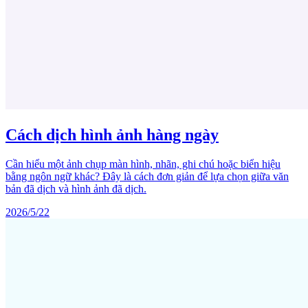
Cách dịch hình ảnh hàng ngày
Cần hiểu một ảnh chụp màn hình, nhãn, ghi chú hoặc biển hiệu
bằng ngôn ngữ khác? Đây là cách đơn giản để lựa chọn giữa văn
bản đã dịch và hình ảnh đã dịch.
2026/5/22