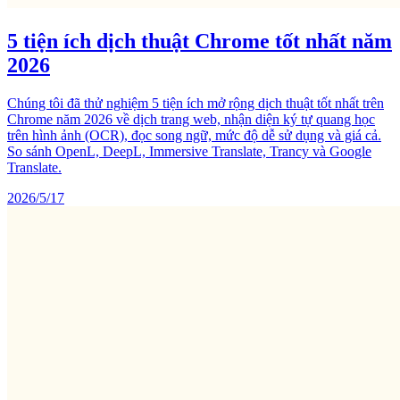
5 tiện ích dịch thuật Chrome tốt nhất năm
2026
Chúng tôi đã thử nghiệm 5 tiện ích mở rộng dịch thuật tốt nhất trên
Chrome năm 2026 về dịch trang web, nhận diện ký tự quang học
trên hình ảnh (OCR), đọc song ngữ, mức độ dễ sử dụng và giá cả.
So sánh OpenL, DeepL, Immersive Translate, Trancy và Google
Translate.
2026/5/17