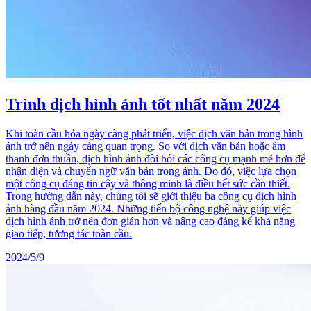
Trình dịch hình ảnh tốt nhất năm 2024
Khi toàn cầu hóa ngày càng phát triển, việc dịch văn bản trong hình
ảnh trở nên ngày càng quan trọng. So với dịch văn bản hoặc âm
thanh đơn thuần, dịch hình ảnh đòi hỏi các công cụ mạnh mẽ hơn để
nhận diện và chuyển ngữ văn bản trong ảnh. Do đó, việc lựa chọn
một công cụ đáng tin cậy và thông minh là điều hết sức cần thiết.
Trong hướng dẫn này, chúng tôi sẽ giới thiệu ba công cụ dịch hình
ảnh hàng đầu năm 2024. Những tiến bộ công nghệ này giúp việc
dịch hình ảnh trở nên đơn giản hơn và nâng cao đáng kể khả năng
giao tiếp, tương tác toàn cầu.
2024/5/9