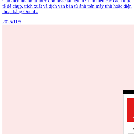
Cần dịch nhanh từ thực đơn hoặc tài liệu in? Tìm hiểu các cách thực
tế để chụp, trích xuất và dịch văn bản từ ảnh trên máy tính hoặc điện
thoại bằng OpenL.
2025/11/5