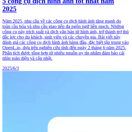
5 công cụ dịch hình ảnh tốt nhất năm
2025
Năm 2025, nhu cầu về các công cụ dịch hình ảnh tăng mạnh do
toàn cầu hóa và nhu cầu giao tiếp đa ngôn ngữ liền mạch. Những
công cụ này trích xuất và dịch văn bản từ hình ảnh, trở thành trợ thủ
đắc lực cho du khách, sinh viên và các chuyên gia. Bài viết này
đánh giá các công cụ dịch hình ảnh hàng đầu, đặc biệt tập trung vào
OpenL.io, dựa trên nghiên cứu tính đến ngày 2 tháng 6 năm 2025.
Phân tích được tổng hợp từ nhiều nguồn uy tín nhằm đảm bảo cái
nhìn toàn diện và cập nhật.
2025/6/3