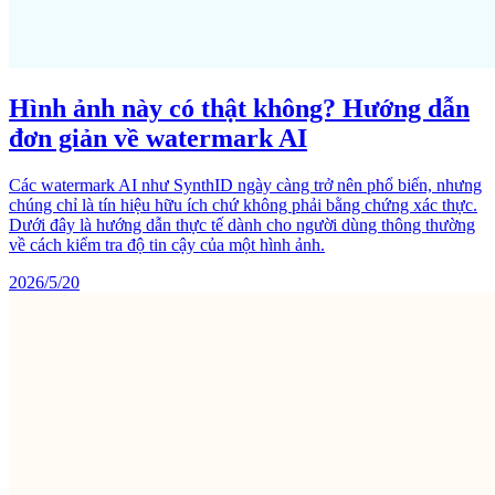
Hình ảnh này có thật không? Hướng dẫn
đơn giản về watermark AI
Các watermark AI như SynthID ngày càng trở nên phổ biến, nhưng
chúng chỉ là tín hiệu hữu ích chứ không phải bằng chứng xác thực.
Dưới đây là hướng dẫn thực tế dành cho người dùng thông thường
về cách kiểm tra độ tin cậy của một hình ảnh.
2026/5/20