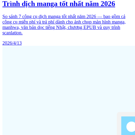
Trình dịch manga tốt nhất năm 2026
So sánh 7 công cụ dịch manga tốt nhất năm 2026 — bao gồm cả
công cụ miễn phí và trả phí dành cho ảnh chụp màn hình manga,
manhwa, văn bản dọc tiếng Nhật, chương EPUB và quy trình
scanlation.
2026/4/13