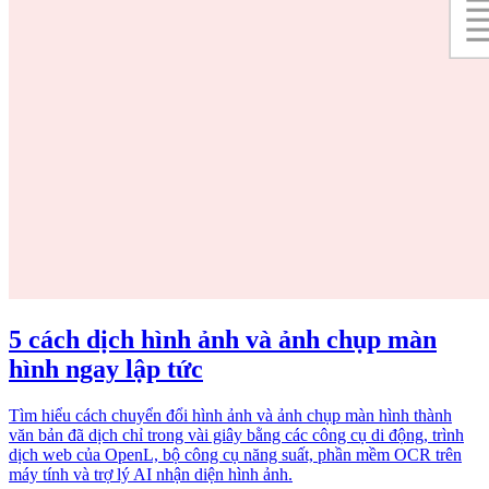
5 cách dịch hình ảnh và ảnh chụp màn
hình ngay lập tức
Tìm hiểu cách chuyển đổi hình ảnh và ảnh chụp màn hình thành
văn bản đã dịch chỉ trong vài giây bằng các công cụ di động, trình
dịch web của OpenL, bộ công cụ năng suất, phần mềm OCR trên
máy tính và trợ lý AI nhận diện hình ảnh.