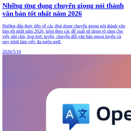
Những ứng dụng chuyển giọng nói thành
văn bản tốt nhất năm 2026
Hướng dẫn thực tiễn về các ứng dụng chuyển giọng nói thành văn
bản tốt nhất năm 2026, kèm theo các đề xuất sử dụng rõ ràng cho
việc ghi chú, họp trực tuyến, chuyển đổi văn bản ngoại tuyến và
quy trình làm việc đa ngôn ngữ.
2026/5/16