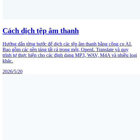
Cách dịch tệp âm thanh
Hướng dẫn từng bước để dịch các tệp âm thanh bằng công cụ AI.
Bao gồm các nền tảng tất cả trong một, OpenL Translate và quy
trình tự thực hiện cho các định dạng MP3, WAV, M4A và nhiều loại
khác.
2026/5/20