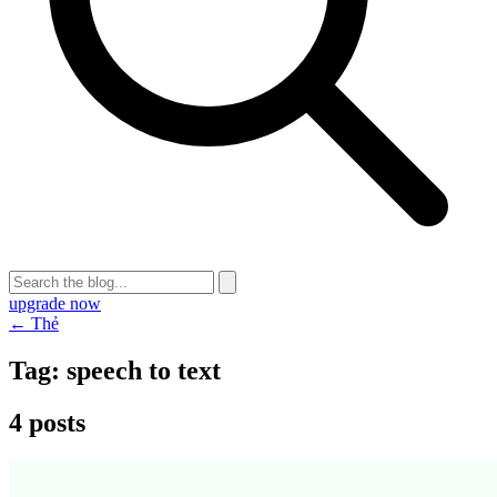
upgrade now
← Thẻ
Tag:
speech to text
4 posts