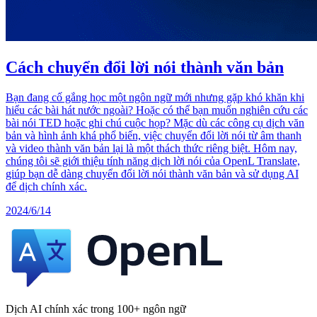
Cách chuyển đổi lời nói thành văn bản
Bạn đang cố gắng học một ngôn ngữ mới nhưng gặp khó khăn khi
hiểu các bài hát nước ngoài? Hoặc có thể bạn muốn nghiên cứu các
bài nói TED hoặc ghi chú cuộc họp? Mặc dù các công cụ dịch văn
bản và hình ảnh khá phổ biến, việc chuyển đổi lời nói từ âm thanh
và video thành văn bản lại là một thách thức riêng biệt. Hôm nay,
chúng tôi sẽ giới thiệu tính năng dịch lời nói của OpenL Translate,
giúp bạn dễ dàng chuyển đổi lời nói thành văn bản và sử dụng AI
để dịch chính xác.
2024/6/14
Dịch AI chính xác trong 100+ ngôn ngữ